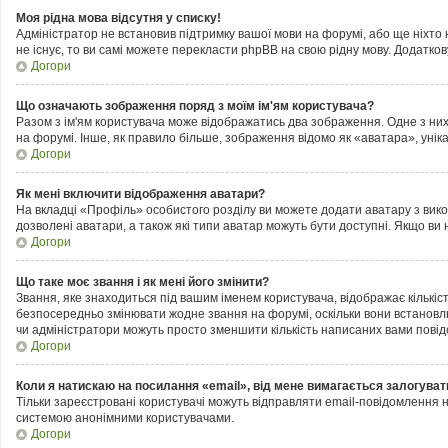
Моя рідна мова відсутня у списку!
Адміністратор не встановив підтримку вашої мови на форумі, або ще ніхто
не існує, то ви самі можете перекласти phpBB на свою рідну мову. Додатк
Догори
Що означають зображення поряд з моїм ім'ям користувача?
Разом з ім'ям користувача може відображатись два зображення. Одне з них м
на форумі. Інше, як правило більше, зображення відомо як «аватара», унік
Догори
Як мені включити відображення аватари?
На вкладці «Профіль» особистого розділу ви можете додати аватару з вик
дозволені аватари, а також які типи аватар можуть бути доступні. Якщо ви
Догори
Що таке моє звання і як мені його змінити?
Звання, яке знаходиться під вашим іменем користувача, відображає кількіс
безпосередньо змінювати жодне звання на форумі, оскільки вони встановл
чи адміністратори можуть просто зменшити кількість написаних вами пові
Догори
Коли я натискаю на посилання «email», від мене вимагається залогуват
Тільки зареєстровані користувачі можуть відправляти email-повідомлення 
системою анонімними користувачами.
Догори