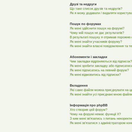
Друзі та недруги
Що таке список друзів та недругів?
Як я можу додавати / видаляти користува
Пошук по форумах
Як мені здійснити пошук на форумі?
Чому мій пошук не дає результатів?
В результаті пошуку я отримав порожню с
Як мені знайти учасників форуму?
Як мені знайти власні повідомлення та т
Абонементи і закладки
Чим закладки відрізняються від підписок?
Як мені зробити закладку або підписатис
Як мені підписатись на певний форум?
Як мені відмовитись від підписки?
Вкладення
Які саме файли можна приєднувати на 
Як мені знайти усі приєднані мною файл
Інформація про phpBB
Хто створив цей форум?
Чому на форумі немає функції X?
З ким мені зв'язатись з питань некорект
Як мені зв'язатися з адміністратором ко