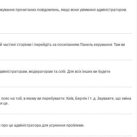
тежування прочитаних повідомлень, якщо вони увімкнені адміністратором.
ій частині сторінки і перейдіть за посиланням
Панель керування
. Там ви
адміністраторам, модераторам та собі. Для всіх інших ви будете
яс на той, в якому ви перебуваєте: Київ, Берлін і т. д. Зауважте, що зміна
и це.
е про це адміністратора для усунення проблеми.