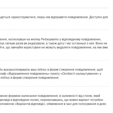
ведеться зареєструватися, перш ніж відправити повідомлення. Доступні для
лення, натиснувши на кнопку
Редагувати
у відповідному повідомленні,
 скільки разів ви редагували, а також дату і час останньої з них. Воно не
йте, що звичайні користувачі не можуть видалити повідомлення, на яке вже
ди використовувати ваш підпис
в формі створення повідомлення, щоб
аграфі «Відправлення повідомлень» пункту «Особисті налаштування» у
підпис
в формі створення повідомлення.
овною формою написання повідомлення, в залежності від стилю, який
ідповіді в відповідних полях, переконавшись, що кожен варіант потрібно
 допомогою «Варіантів відповіді», обмеження в часі для голосування в днях