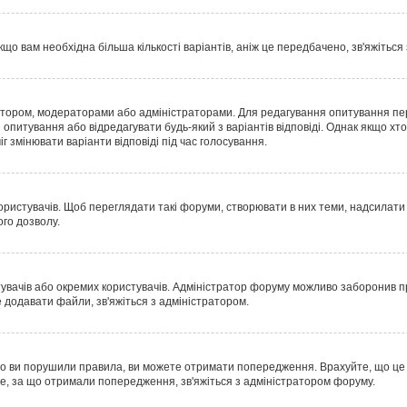
що вам необхідна більша кількості варіантів, аніж це передбачено, зв'яжіться
 автором, модераторами або адміністраторами. Для редагування опитування пе
и опитування або відредагувати будь-який з варіантів відповіді. Однак якщо 
г змінювати варіанти відповіді під час голосування.
истувачів. Щоб переглядати такі форуми, створювати в них теми, надсилати п
го дозволу.
тувачів або окремих користувачів. Адміністратор форуму можливо заборонив
 додавати файли, зв'яжіться з адміністратором.
о ви порушили правила, ви можете отримати попередження. Врахуйте, що це р
е, за що отримали попередження, зв'яжіться з адміністратором форуму.