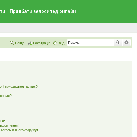
ти
Придбати велосипед онлайн
Пошук
Реєстрація
Вхід
мені приєднатись до них?
ьорами?
ня!
овідомлення!
 когось із цього форуму!