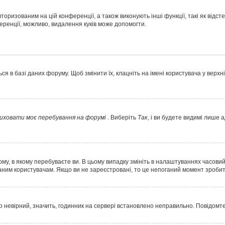
торизованим на цій конференції, а також виконують інші функції, такі як відс
ренції, можливо, видалення куків може допомогти.
 в базі даних форуму. Щоб змінити їх, клацніть на імені користувача у верхн
иховати моє перебування на форумі
. Виберіть
Так
, і ви будете видимі лише 
у, в якому перебуваєте ви. В цьому випадку змініть в налаштуваннях часовий по
ним користувачам. Якщо ви не зареєстровані, то це непоганий момент зробит
о невірний, значить, годинник на сервері встановлено неправильно. Повідомт