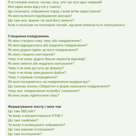
Я встановив власну часову зону, але час все одно невірний!
Моя рідна мова відсутня у списку!
Що означають зображення поряд з моїм ім'ям користувача?
Як мені включити відображення аватари?
Що таке моє звання і як мені його змінити?
Коли я натискаю на посилання «email», від мене вимагається залогуватись!
Створення повідомлень
Як мені створити нову тему або повідомлення?
Як мені відредагувати або видалити повідомлення?
Як мені додати підпис до мого повідомлення?
Як мені створити опитування?
Чому я не можу додати більше варіантів відповіді?
Як мені змінити або видалити опитування?
Чому я не маю доступу до форуму?
Чому я не можу приєднувати файли?
Чому я отримав попередження?
Як мені поскаржитись на повідомлення модератору?
Що означає кнопка «Зберегти» в формі написання повідомлення?
Чому моє повідомлення потребує схвалення?
Як мені знову підняти мою тему?
Форматування тексту і типи тем
Що таке BBCode?
Чи можу я використовувати HTML?
Що таке смайлики?
Чи можу я розміщувати зображення?
Що таке важливі оголошення?
Що таке оголошення?