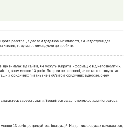
 Проте реєстрація дає вам додаткові можливості, які недоступні для
лька хвилин, тому ми рекомендуємо це зробити.
ів, що вимагає від сайтів, які можуть збирати інформацію від неповнолітніх,
ітніх, віком менше 13 років. Якщо ви не впевнені, чи це може стосуватить
ацій з юридичних питань і не є об'єктом юридичних відносин, окрім
 намагаєтесь зареєструвати. Зверніться за допомогою до адміністратора
м менше 13 років, дотримуйтесь інструкцій. На деяких форумах вимагається,