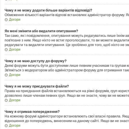
Чому я не можу додати більше варіантів відповіді?
Обмеження кількості варіантів відпові встановлює адміністратор форуму. Як
Догори
Як мені змінити або видалити опитування?
Так само, як і повідомлення, опитування можуть редагуватись лише їхнім
пов'язане з ним. Якщо ніхто не встиг проголосувати, то ви можете видалит
редагувати та видаляти опитування. Це зроблено для того, щоб ніхто не змі
Догори
Чому я не маю доступу до форуму?
Деякі форуми можуть бути доступними лише певним учасникам та групам кор
Зв'яжіться з модератором або адміністратором форуму для отримання тако
Догори
Чому я не можу приєднувати файли?
Права на приєднання файлів встановлюються на рівні форумів, груп корис
дозволено лише членам певних груп. Якщо ви не знаєте, чому ви не можете
Догори
Чому я отримав попередження?
На кожному форумі адміністратори встановлюють свої власні правила. Якщ
відношення до попереджень, винесеним на даному сайті. Якщо ви не знаєт
Догори