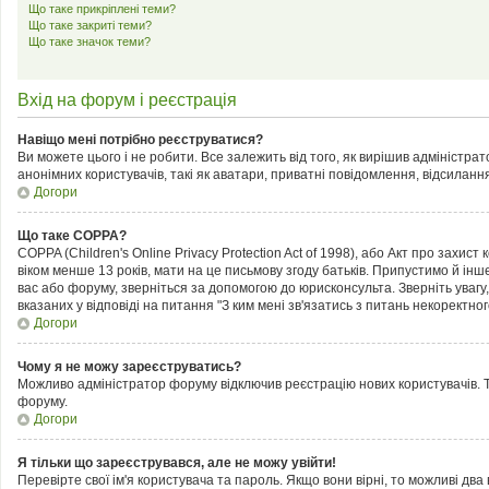
Що таке прикріплені теми?
Що таке закриті теми?
Що таке значок теми?
Вхід на форум і реєстрація
Навіщо мені потрібно реєструватися?
Ви можете цього і не робити. Все залежить від того, як вирішив адміністра
анонімних користувачів, такі як аватари, приватні повідомлення, відсилання
Догори
Що таке COPPA?
COPPA (Children's Online Privacy Protection Act of 1998), або Акт про захис
віком менше 13 років, мати на це письмову згоду батьків. Припустимо й інш
вас або форуму, зверніться за допомогою до юрисконсульта. Зверніть увагу
вказаних у відповіді на питання "З ким мені зв'язатись з питань некоректн
Догори
Чому я не можу зареєструватись?
Можливо адміністратор форуму відключив реєстрацію нових користувачів. Т
форуму.
Догори
Я тільки що зареєструвався, але не можу увійти!
Перевірте свої ім'я користувача та пароль. Якщо вони вірні, то можливі дв