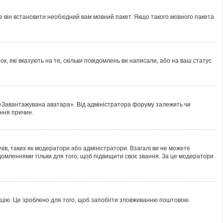
е він встановити необхідний вам мовний пакет. Якщо такого мовного пакета
к, які вказують на те, скільки повідомлень ви написали, або на ваш статус
 «Завантажувана аватара». Від адміністратора форуму залежить чи
ання причин.
ів, таких як модератори або адміністратори. Взагалі ви не можете
домленнями тільки для того, щоб підвищити своє звання. За це модератори
нкцію. Це зроблено для того, щоб запобігти зловживанню поштовою