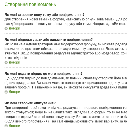
Створення повідомлень
Як мені створити нову тему або повідомлення?
Для створення нової теми на форумі, натисніть кнопку «Нова тема». Для р
вас дії перераховані внизу сторінки форуму або теми. Наприклад: «Ви може
Догори
Як мені відредагувати або видалити повідомлення?
Якщо ви не є адміністратором або модератором форуму, ви можете редагув
інколи лише протягом обмеженого часу з моменту створення. Якщо хтось вже 
з'явиться, якщо повідомлення редагував адміністратор або модератор, хоч
хтось відповів.
Догори
Як мені додати підпис до мого повідомлення?
Щоб додати підпис до повідомлення, ви повинні спочатку створити його в 
підпис приєднався. Ви також можете налаштувати приєднання підпису за з
вашому профілі. Незважаючи на це, ви зможете скасувати додавання підп
Догори
Як мені створити опитування?
При створенні нової теми чи під час редагування першого повідомлення те
використовується; якщо ви не бачите такої вкладки або форми, то ви не має
вводити в окремій стрічці поля вводу тексту. Ви також можете встановити кі
(0 для вічного голосування) і, на сам кінець, можливість зміни варіанту, за 
Догори