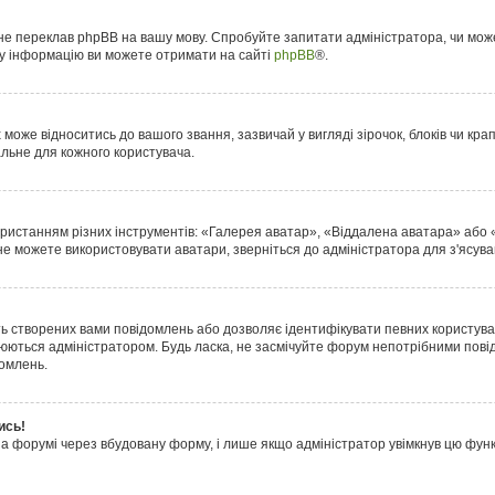
 не переклав phpBB на вашу мову. Спробуйте запитати адміністратора, чи мож
ову інформацію ви можете отримати на сайті
phpBB
®.
оже відноситись до вашого звання, зазвичай у вигляді зірочок, блоків чи крапо
альне для кожного користувача.
ористанням різних інструментів: «Галерея аватар», «Віддалена аватара» або
 не можете використовувати аватари, зверніться до адміністратора для з'ясув
ть створених вами повідомлень або дозволяє ідентифікувати певних користувач
юються адміністратором. Будь ласка, не засмічуйте форум непотрібними пові
домлень.
ись!
на форумі через вбудовану форму, і лише якщо адміністратор увімкнув цю фу