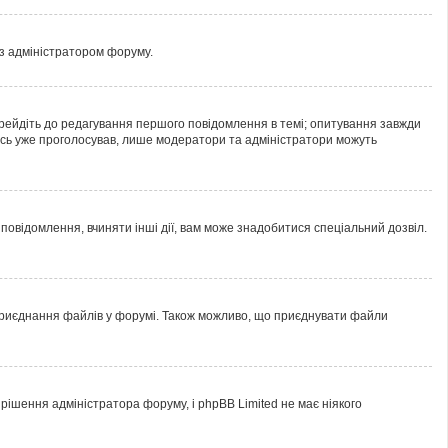
 з адміністратором форуму.
рейдіть до редагування першого повідомлення в темі; опитування завжди
хтось уже проголосував, лише модератори та адміністратори можуть
овідомлення, вчиняти інші дії, вам може знадобитися спеціальний дозвіл.
 приєднання файлів у форумі. Також можливо, що приєднувати файли
ішення адміністратора форуму, і phpBB Limited не має ніякого