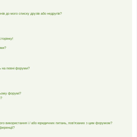
чів до мого списку друзів або недругів?
торінку!
еми?
ь на певні форуми?
цьому форумі?
и?
ного використання і / або юридичних питань, пов'язаних з цим форумом?
нференції?