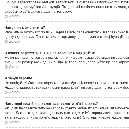
щоб усі зареєстровані облікові записи були активовані самостійно користу
поштою, дотримуйтесь інструкцій. Якщо email-повідомлення не отримано, т
спробуйте зв'язатися з адміністратором.
Догори
Чому я не можу увійти?
Існує кілька можливих причин. Перш за все, переконайтесь, чи правильно ви
доступ до форуму. Також можливо, що допущена помилка в конфігурації фор
Догори
Я колись зареєструвався, але тепер не можу увійти!
Можливо, адміністратор з якоїсь причини деактивував або видалив ваш облі
зменшити розмір бази даних. Якщо це трапилось, спробуйте ще раз зареєст
Догори
Я забув пароль!
Не панікуйте! Хоча ваш пароль не може бути відновлено, вам легко отримат
Якщо не вдалося отримати новий пароль, зв'яжіться з адміністратором фо
Догори
Чому мені постійно доводиться вводити ім’я і пароль?
Якщо ви не ставите галочку напроти пункту
Запам'ятати мене
, ви зможет
запис. Для того щоб вам не доводилося вводити ім'я користувача і пароль 
загальнодоступному комп'ютері, наприклад в бібліотеці, інтернет-кафе, унів
Догори