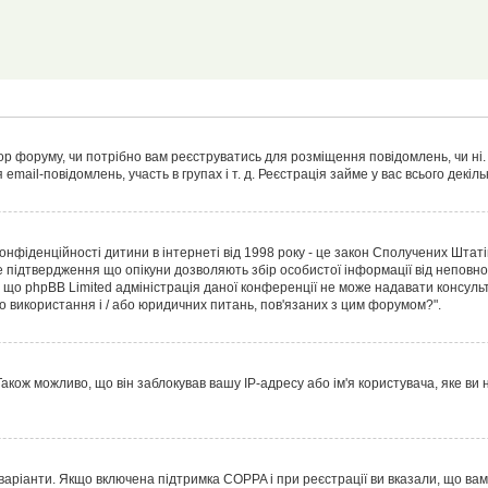
тор форуму, чи потрібно вам реєструватись для розміщення повідомлень, чи ні.
 email-повідомлень, участь в групах і т. д. Реєстрація займе у вас всього декі
т конфіденційності дитини в інтернеті від 1998 року - це закон Сполучених Штат
е підтвердження що опікуни дозволяють збір особистої інформації від неповнол
, що phpBB Limited адміністрація даної конференції не може надавати консульт
ого використання і / або юридичних питань, пов'язаних з цим форумом?".
акож можливо, що він заблокував вашу IP-адресу або ім'я користувача, яке ви
а варіанти. Якщо включена підтримка COPPA і при реєстрації ви вказали, що ва