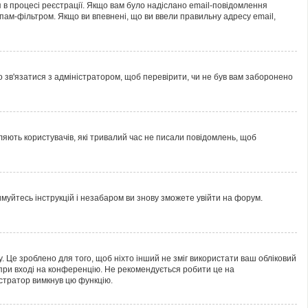
 в процесі реєстрації. Якщо вам було надіслано email-повідомлення
пам-фільтром. Якщо ви впевнені, що ви ввели правильну адресу email,
но зв'язатися з адміністратором, щоб перевірити, чи не був вам заборонено
ляють користувачів, які тривалий час не писали повідомлень, щоб
имуйтесь інструкцій і незабаром ви знову зможете увійти на форум.
. Це зроблено для того, щоб ніхто інший не зміг використати ваш обліковий
при вході на конференцію. Не рекомендується робити це на
істратор вимкнув цю функцію.