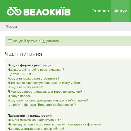
Головна
Форум
Форум
Швидкий доступ
Допомога
Часті питання
Вхід на форум і реєстрація
Навіщо мені потрібно реєструватися?
Що таке COPPA?
Чому я не можу зареєструватись?
Я тільки що зареєструвався, але не можу увійти!
Чому я не можу увійти?
Я колись зареєструвався, але тепер не можу увійти!
Я забув пароль!
Чому мені постійно доводиться вводити ім’я і пароль?
Що робить функція "Видалити файли cookie"?
Параметри та налаштування
Як мені змінити мої налаштування?
Як уникнути появи мого імені в списку «Хто зараз на форумі»?
На форумі встановлено невірний час!