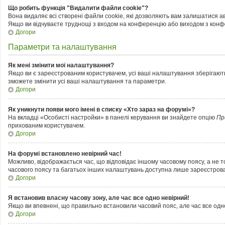
Що робить функція "Видалити файли cookie"?
Вона видаляє всі створені файли cookie, які дозволяють вам залишатися ав
Якщо ви відчуваєте труднощі з входом на конференцію або виходом з конфе
Догори
Параметри та налаштування
Як мені змінити мої налаштування?
Якщо ви є зареєстрованим користувачем, усі ваші налаштування зберігаються
зможете змінити усі ваші налаштування та параметри.
Догори
Як уникнути появи мого імені в списку «Хто зараз на форумі»?
На вкладці «Особисті настройки» в панелі керування ви знайдете опцію
Пр
прихованим користувачем.
Догори
На форумі встановлено невірний час!
Можливо, відображається час, що відповідає іншому часовому поясу, а не том
часового поясу та багатьох інших налаштувань доступна лише зареєстрова
Догори
Я встановив власну часову зону, але час все одно невірний!
Якщо ви впевнені, що правильно встановили часовий пояс, але час все одн
Догори