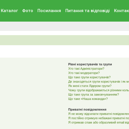
Каталог
Фото
Посилання
Питання та вiдповiдi
Контак
Рівні користувачів та групи
Хто такі Адміністратори?
Хто такі модератори?
Що таке групи користувачів?
Де знаходяться групи користувачів і як 
Як мені стати Лідером групи?
Чому групи відображаються різними кол
Що таке група за замовчуванням?
Що таке «Наша команда»?
Приватні повідомлення
Я не можу відсилати приватні повідомлен
Я постійно отримую небажані приватні п
Я отримав спам або образливий email від