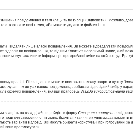
озміщення повідомлення в темі клацніть по кнопці «Відповісти». Можливо, до
те створювати нові теми», «Ви можете додавати файли» і т. п.
ати і видаляти лише власні повідомлення. Ви можете відредагувати повідом
відповів на повідомлення, то під ним з'явиться невеличкий напис, який показує
а вони можуть залишити інформацію про зроблені зміни на свій розсуд. Враху
вашому профілі. Після цього ви можете поставити галочку напроти пункту
Завж
амовчуванням до усіх ваших повідомлень, зробивши відповідний вибір у пар
ису в окремих повідомлення, знявши прапорець
Завжди використовувати ваш 
ми клацніть на вкладці або перейдіть в форму
Створити опитування
під осн
те прав для створення опитувань. Вкажіть питання і як мінімум два варіанти в
лькість варіантів відповіді, які можуть обирати користувачі при голосуванні за
який вони проголосували.