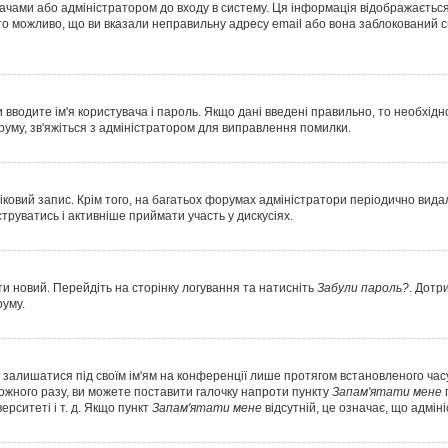
вачами або адміністратором до входу в систему. Ця інформація відображається
о можливо, що ви вказали неправильну адресу email або вона заблокований с
 вводите ім'я користувача і пароль. Якщо дані введені правильно, то необхід
уму, зв'яжіться з адміністратором для виправлення помилки.
ковий запис. Крім того, на багатьох форумах адміністратори періодично вида
руватись і активніше приймати участь у дискусіях.
и новий. Перейдіть на сторінку логування та натисніть
Забули пароль?
. Дотр
руму.
е залишатися під своїм ім'ям на конференції лише протягом встановленого часу
кожного разу, ви можете поставити галочку напроти пункту
Запам'ятати мене
ерситеті і т. д. Якщо пункт
Запам'ятати мене
відсутній, це означає, що адмін