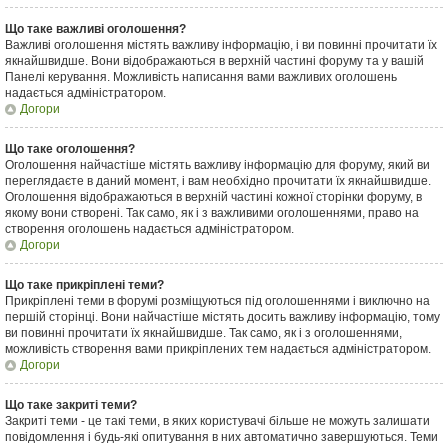
Що таке важливі оголошення?
Важливі оголошення містять важливу інформацію, і ви повинні прочитати їх
якнайшвидше. Вони відображаються в верхній частині форуму та у вашій
Панелі керування. Можливість написання вами важливих оголошень
надається адміністратором.
Догори
Що таке оголошення?
Оголошення найчастіше містять важливу інформацію для форуму, який ви
переглядаєте в даний момент, і вам необхідно прочитати їх якнайшвидше.
Оголошення відображаються в верхній частині кожної сторінки форуму, в
якому вони створені. Так само, як і з важливими оголошеннями, право на
створення оголошень надається адміністратором.
Догори
Що таке прикріплені теми?
Прикріплені теми в форумі розміщуються під оголошеннями і виключно на
першій сторінці. Вони найчастіше містять досить важливу інформацію, тому
ви повинні прочитати їх якнайшвидше. Так само, як і з оголошеннями,
можливість створення вами прикріплених тем надається адміністратором.
Догори
Що таке закриті теми?
Закриті теми - це такі теми, в яких користувачі більше не можуть залишати
повідомлення і будь-які опитування в них автоматично завершуються. Теми