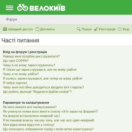
Форум
Швидкий доступ
Допомога
Пошук
Реєстрація
Вхід
Часті питання
Вхід на форум і реєстрація
Навіщо мені потрібно реєструватися?
Що таке COPPA?
Чому я не можу зареєструватись?
Я тільки що зареєструвався, але не можу увійти!
Чому я не можу увійти?
Я колись зареєструвався, але тепер не можу увійти!
Я забув пароль!
Чому мені постійно доводиться вводити ім’я і пароль?
Що робить функція "Видалити файли cookie"?
Параметри та налаштування
Як мені змінити мої налаштування?
Як уникнути появи мого імені в списку «Хто зараз на форумі»?
На форумі встановлено невірний час!
Я встановив власну часову зону, але час все одно невірний!
Моя рідна мова відсутня у списку!
Що означають зображення поряд з моїм ім'ям користувача?