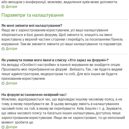
або виходом з конференції, можливо, видалення куків може допомогти.
Догори
Параметри та налаштування
Як мені змінити мої налаштування?
Якщо ви є зареєстрованим користувачем, усі ваші налаштування
зберігаються в базі даних форуму. Щоб змінити їх, клацніть на імені
користувача у верхній частині сторінки і перейдіть за посиланням
Панель
керування
. Там ви зможете змінити усі ваші налаштування та параметри.
Догори
Як уникнути появи мого імені в списку «Хто зараз на форумі»?
На вкладці «Особисті настройки» в панелі керування ви знайдете опцію
Приховати моє перебування на форумі
. Виберіть
Так
, і ви будете видимі
лише адміністраторам, модераторам та собі. Для всіх інших ви будете
прихованим користувачем.
Догори
На форумі встановлено невірний час!
Можливо, відображається час, що відповідає іншому часовому поясу, а не
тому, в якому перебуваєте ви. В цьому випадку змініть в налаштуваннях
часовий пояс на той, в якому ви перебуваєте: Київ, Берлін і т. д. Зауважте,
що зміна часового поясу та багатьох інших налаштувань доступна лише
зареєстрованим користувачам. Якщо ви не зареєстровані, то це непоганий
момент зробити це.
Догори