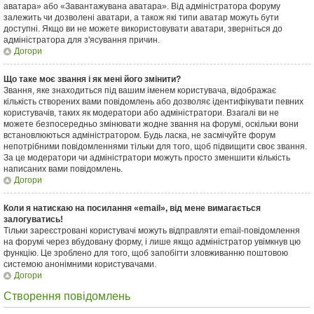
аватара» або «Завантажувана аватара». Від адміністратора форуму
залежить чи дозволені аватари, а також які типи аватар можуть бути
доступні. Якщо ви не можете використовувати аватари, зверніться до
адміністратора для з'ясування причин.
Догори
Що таке моє звання і як мені його змінити?
Звання, яке знаходиться під вашим іменем користувача, відображає
кількість створених вами повідомлень або дозволяє ідентифікувати певних
користувачів, таких як модератори або адміністратори. Взагалі ви не
можете безпосередньо змінювати жодне звання на форумі, оскільки вони
встановлюються адміністратором. Будь ласка, не засмічуйте форум
непотрібними повідомленнями тільки для того, щоб підвищити своє звання.
За це модератори чи адміністратори можуть просто зменшити кількість
написаних вами повідомлень.
Догори
Коли я натискаю на посилання «email», від мене вимагається
залогуватись!
Тільки зареєстровані користувачі можуть відправляти email-повідомлення
на форумі через вбудовану форму, і лише якщо адміністратор увімкнув цю
функцію. Це зроблено для того, щоб запобігти зловживанню поштовою
системою анонімними користувачами.
Догори
Створення повідомлень