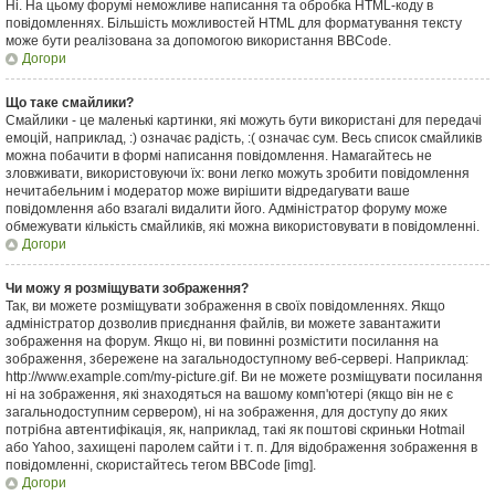
Ні. На цьому форумі неможливе написання та обробка HTML-коду в
повідомленнях. Більшість можливостей HTML для форматування тексту
може бути реалізована за допомогою використання BBCode.
Догори
Що таке смайлики?
Смайлики - це маленькі картинки, які можуть бути використані для передачі
емоцій, наприклад, :) означає радість, :( означає сум. Весь список смайликів
можна побачити в формі написання повідомлення. Намагайтесь не
зловживати, використовуючи їх: вони легко можуть зробити повідомлення
нечитабельним і модератор може вирішити відредагувати ваше
повідомлення або взагалі видалити його. Адміністратор форуму може
обмежувати кількість смайликів, які можна використовувати в повідомленні.
Догори
Чи можу я розміщувати зображення?
Так, ви можете розміщувати зображення в своїх повідомленнях. Якщо
адміністратор дозволив приєднання файлів, ви можете завантажити
зображення на форум. Якщо ні, ви повинні розмістити посилання на
зображення, збережене на загальнодоступному веб-сервері. Наприклад:
http://www.example.com/my-picture.gif. Ви не можете розміщувати посилання
ні на зображення, які знаходяться на вашому комп'ютері (якщо він не є
загальнодоступним сервером), ні на зображення, для доступу до яких
потрібна автентифікація, як, наприклад, такі як поштові скриньки Hotmail
або Yahoo, захищені паролем сайти і т. п. Для відображення зображення в
повідомленні, скористайтесь тегом BBCode [img].
Догори