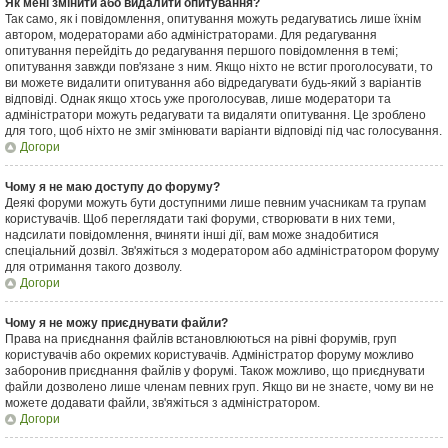
Як мені змінити або видалити опитування?
Так само, як і повідомлення, опитування можуть редагуватись лише їхнім
автором, модераторами або адміністраторами. Для редагування
опитування перейдіть до редагування першого повідомлення в темі;
опитування завжди пов'язане з ним. Якщо ніхто не встиг проголосувати, то
ви можете видалити опитування або відредагувати будь-який з варіантів
відповіді. Однак якщо хтось уже проголосував, лише модератори та
адміністратори можуть редагувати та видаляти опитування. Це зроблено
для того, щоб ніхто не зміг змінювати варіанти відповіді під час голосування.
Догори
Чому я не маю доступу до форуму?
Деякі форуми можуть бути доступними лише певним учасникам та групам
користувачів. Щоб переглядати такі форуми, створювати в них теми,
надсилати повідомлення, вчиняти інші дії, вам може знадобитися
спеціальний дозвіл. Зв'яжіться з модератором або адміністратором форуму
для отримання такого дозволу.
Догори
Чому я не можу приєднувати файли?
Права на приєднання файлів встановлюються на рівні форумів, груп
користувачів або окремих користувачів. Адміністратор форуму можливо
заборонив приєднання файлів у форумі. Також можливо, що приєднувати
файли дозволено лише членам певних груп. Якщо ви не знаєте, чому ви не
можете додавати файли, зв'яжіться з адміністратором.
Догори