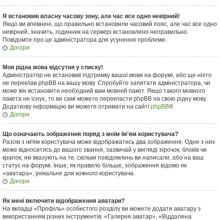
Я встановив власну часову зону, але час все одно невірний!
Якщо ви впевнені, що правильно встановили часовий пояс, але час все одно
невірний, значить, годинник на сервері встановлено неправильно.
Повідомте про це адміністратора для усунення проблеми.
Догори
Моя рідна мова відсутня у списку!
Адміністратор не встановив підтримку вашої мови на форумі, або ще ніхто
не переклав phpBB на вашу мову. Спробуйте запитати адміністратора, чи
може він встановити необхідний вам мовний пакет. Якщо такого мовного
пакета не існує, то ви самі можете перекласти phpBB на свою рідну мову.
Додаткову інформацію ви можете отримати на сайті
phpBB
®.
Догори
Що означають зображення поряд з моїм ім'ям користувача?
Разом з ім'ям користувача може відображатись два зображення. Одне з них
може відноситись до вашого звання, зазвичай у вигляді зірочок, блоків чи
крапок, які вказують на те, скільки повідомлень ви написали, або на ваш
статус на форумі. Інше, як правило більше, зображення відомо як
«аватара», унікальне для кожного користувача.
Догори
Як мені включити відображення аватари?
На вкладці «Профіль» особистого розділу ви можете додати аватару з
використанням різних інструментів: «Галерея аватар», «Віддалена