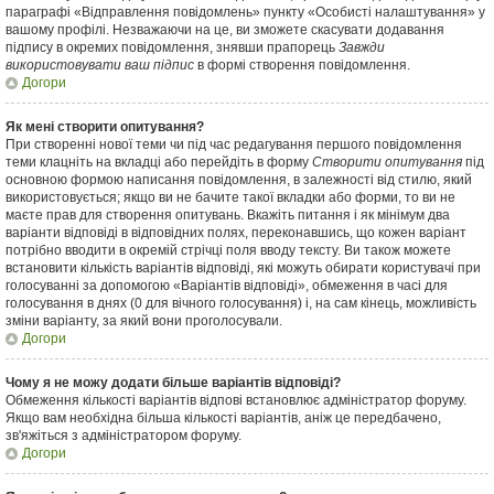
параграфі «Відправлення повідомлень» пункту «Особисті налаштування» у
вашому профілі. Незважаючи на це, ви зможете скасувати додавання
підпису в окремих повідомлення, знявши прапорець
Завжди
використовувати ваш підпис
в формі створення повідомлення.
Догори
Як мені створити опитування?
При створенні нової теми чи під час редагування першого повідомлення
теми клацніть на вкладці або перейдіть в форму
Створити опитування
під
основною формою написання повідомлення, в залежності від стилю, який
використовується; якщо ви не бачите такої вкладки або форми, то ви не
маєте прав для створення опитувань. Вкажіть питання і як мінімум два
варіанти відповіді в відповідних полях, переконавшись, що кожен варіант
потрібно вводити в окремій стрічці поля вводу тексту. Ви також можете
встановити кількість варіантів відповіді, які можуть обирати користувачі при
голосуванні за допомогою «Варіантів відповіді», обмеження в часі для
голосування в днях (0 для вічного голосування) і, на сам кінець, можливість
зміни варіанту, за який вони проголосували.
Догори
Чому я не можу додати більше варіантів відповіді?
Обмеження кількості варіантів відпові встановлює адміністратор форуму.
Якщо вам необхідна більша кількості варіантів, аніж це передбачено,
зв'яжіться з адміністратором форуму.
Догори