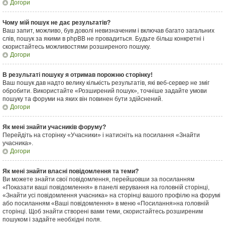
Догори
Чому мій пошук не дає результатів?
Ваш запит, можливо, був доволі невизначеним і включав багато загальних
слів, пошук за якими в phpBB не провадиться. Будьте більш конкретні і
скористайтесь можливостями розширеного пошуку.
Догори
В результаті пошуку я отримав порожню сторінку!
Ваш пошук дав надто велику кількість результатів, які веб-сервер не зміг
обробити. Використайте «Розширений пошук», точніше задайте умови
пошуку та форуми на яких він повинен бути здійснений.
Догори
Як мені знайти учасників форуму?
Перейдіть на сторінку «Учасники» і натисніть на посилання «Знайти
учасника».
Догори
Як мені знайти власні повідомлення та теми?
Ви можете знайти свої повідомлення, перейшовши за посиланням
«Показати ваші повідомлення» в панелі керування на головній сторінці,
«Знайти усі повідомлення учасника» на сторінці вашого профілю на форумі
або посиланням «Ваші повідомлення» в меню «Посилання»на головній
сторінці. Щоб знайти створені вами теми, скористайтесь розширеним
пошуком і задайте необхідні поля.