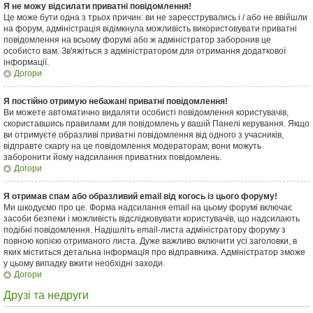
Я не можу відсилати приватні повідомлення!
Це може бути одна з трьох причин: ви не зареєструвались і / або не ввійшли
на форум, адміністрація відімкнула можливість використовувати приватні
повідомлення на всьому форумі або ж адміністратор заборонив це
особисто вам. Зв'яжіться з адміністратором для отримання додаткової
інформації.
Догори
Я постійно отримую небажані приватні повідомлення!
Ви можете автоматично видаляти особисті повідомлення користувачів,
скориставшись правилами для повідомлень у вашій Панелі керування. Якщо
ви отримуєте образливі приватні повідомлення від одного з учасників,
відправте скаргу на це повідомлення модераторам; вони можуть
заборонити йому надсилання приватних повідомлень.
Догори
Я отримав спам або образливий email від когось із цього форуму!
Ми шкодуємо про це. Форма надсилання email на цьому форумі включає
засоби безпеки і можливість відслідковувати користувачів, що надсилають
подібні повідомлення. Надішліть email-листа адміністратору форуму з
повною копією отриманого листа. Дуже важливо включити усі заголовки, в
яких міститься детальна інформація про відправника. Адміністратор зможе
у цьому випадку вжити необхідні заходи.
Догори
Друзі та недруги