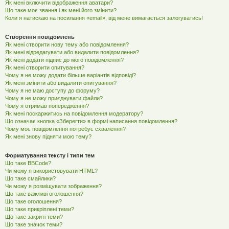
Як мені включити відображення аватари?
Що таке моє звання і як мені його змінити?
Коли я натискаю на посилання «email», від мене вимагається залогуватись!
Створення повідомлень
Як мені створити нову тему або повідомлення?
Як мені відредагувати або видалити повідомлення?
Як мені додати підпис до мого повідомлення?
Як мені створити опитування?
Чому я не можу додати більше варіантів відповіді?
Як мені змінити або видалити опитування?
Чому я не маю доступу до форуму?
Чому я не можу приєднувати файли?
Чому я отримав попередження?
Як мені поскаржитись на повідомлення модератору?
Що означає кнопка «Зберегти» в формі написання повідомлення?
Чому моє повідомлення потребує схвалення?
Як мені знову підняти мою тему?
Форматування тексту і типи тем
Що таке BBCode?
Чи можу я використовувати HTML?
Що таке смайлики?
Чи можу я розміщувати зображення?
Що таке важливі оголошення?
Що таке оголошення?
Що таке прикріплені теми?
Що таке закриті теми?
Що таке значок теми?