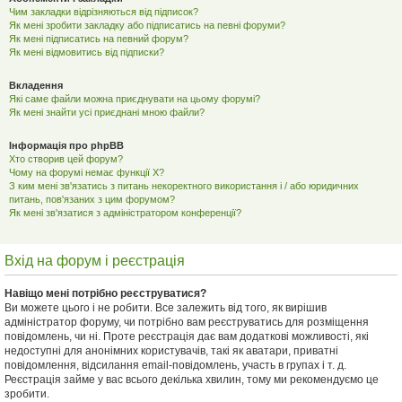
Чим закладки відрізняються від підписок?
Як мені зробити закладку або підписатись на певні форуми?
Як мені підписатись на певний форум?
Як мені відмовитись від підписки?
Вкладення
Які саме файли можна приєднувати на цьому форумі?
Як мені знайти усі приєднані мною файли?
Інформація про phpBB
Хто створив цей форум?
Чому на форумі немає функції X?
З ким мені зв'язатись з питань некоректного використання і / або юридичних
питань, пов'язаних з цим форумом?
Як мені зв'язатися з адміністратором конференції?
Вхід на форум і реєстрація
Навіщо мені потрібно реєструватися?
Ви можете цього і не робити. Все залежить від того, як вирішив
адміністратор форуму, чи потрібно вам реєструватись для розміщення
повідомлень, чи ні. Проте реєстрація дає вам додаткові можливості, які
недоступні для анонімних користувачів, такі як аватари, приватні
повідомлення, відсилання email-повідомлень, участь в групах і т. д.
Реєстрація займе у вас всього декілька хвилин, тому ми рекомендуємо це
зробити.