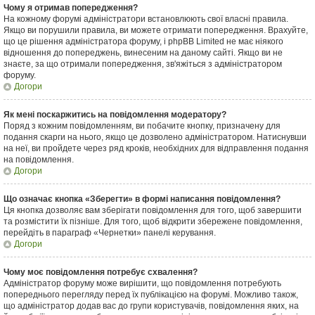
Чому я отримав попередження?
На кожному форумі адміністратори встановлюють свої власні правила.
Якщо ви порушили правила, ви можете отримати попередження. Врахуйте,
що це рішення адміністратора форуму, і phpBB Limited не має ніякого
відношення до попереджень, винесеним на даному сайті. Якщо ви не
знаєте, за що отримали попередження, зв'яжіться з адміністратором
форуму.
Догори
Як мені поскаржитись на повідомлення модератору?
Поряд з кожним повідомленням, ви побачите кнопку, призначену для
подання скарги на нього, якщо це дозволено адміністратором. Натиснувши
на неї, ви пройдете через ряд кроків, необхідних для відправлення подання
на повідомлення.
Догори
Що означає кнопка «Зберегти» в формі написання повідомлення?
Ця кнопка дозволяє вам зберігати повідомлення для того, щоб завершити
та розмістити їх пізніше. Для того, щоб відкрити збережене повідомлення,
перейдіть в параграф «Чернетки» панелі керування.
Догори
Чому моє повідомлення потребує схвалення?
Адміністратор форуму може вирішити, що повідомлення потребують
попереднього перегляду перед їх публікацією на форумі. Можливо також,
що адміністратор додав вас до групи користувачів, повідомлення яких, на