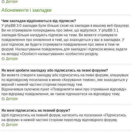
Догори
Абонементи і закладки
Чим закладки відрізняються від підписок?
У phpBB 3.0 закладки були більше схожі на закладки в вашому веб-браузері.
Ви не отримували попереджень про зміни, що відбулися. У phpBB 3.1
закладки більше нагадують підписки на теми. Ви можете отримувати
повідомлення про оновлення в темі, що знаходиться у вас в закладках. У
разі підписки, ви будете отримувати повідомлення про зміни в темі чи
форумі. Налаштування повідомлень для закладок і підписок можна задати
на вкладці «Особисті налаштування» особистого розділу.
Догори
Як мені зробити закладку або підписатись на певні форуми?
Ви можете створити закладку або підписатись на певні форуми, клацнувши
по відповідному посиланню в меню «Керування темою», яке знаходиться у
верхній і нижній частині сторінки перегляду тем.
Відзначивши галочкою пункт «Повідомляти мені про отримання відповіді»
при відправці повідомлення, ви також підпишетеся на відповідну тему.
Догори
Як мені підписатись на певний форум?
Щоб підписатись на певний форум, натисніть на посилання «Підписатись
на форум» в нижній частині сторінки перегляду відповідного форуму.
Догори