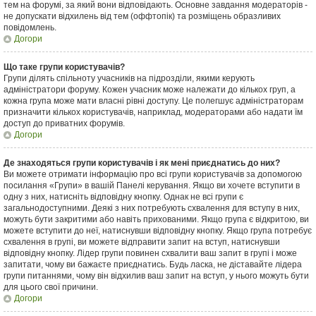
тем на форумі, за який вони відповідають. Основне завдання модераторів -
не допускати відхилень від тем (оффтопік) та розміщень образливих
повідомлень.
Догори
Що таке групи користувачів?
Групи ділять спільноту учасників на підрозділи, якими керують
адміністратори форуму. Кожен учасник може належати до кількох груп, а
кожна група може мати власні рівні доступу. Це полегшує адміністраторам
призначити кількох користувачів, наприклад, модераторами або надати їм
доступ до приватних форумів.
Догори
Де знаходяться групи користувачів і як мені приєднатись до них?
Ви можете отримати інформацію про всі групи користувачів за допомогою
посилання «Групи» в вашій Панелі керування. Якщо ви хочете вступити в
одну з них, натисніть відповідну кнопку. Однак не всі групи є
загальнодоступними. Деякі з них потребують схвалення для вступу в них,
можуть бути закритими або навіть прихованими. Якщо група є відкритою, ви
можете вступити до неї, натиснувши відповідну кнопку. Якщо група потребує
схвалення в групі, ви можете відправити запит на вступ, натиснувши
відповідну кнопку. Лідер групи повинен схвалити ваш запит в групі і може
запитати, чому ви бажаєте приєднатись. Будь ласка, не діставайте лідера
групи питаннями, чому він відхилив ваш запит на вступ, у нього можуть бути
для цього свої причини.
Догори