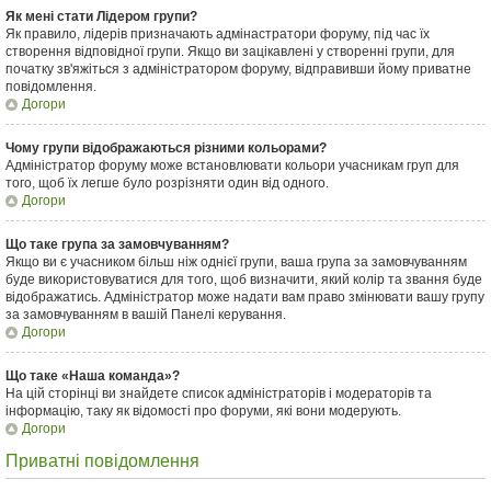
Як мені стати Лідером групи?
Як правило, лідерів призначають адмінастратори форуму, під час їх
створення відповідної групи. Якщо ви зацікавлені у створенні групи, для
початку зв'яжіться з адміністратором форуму, відправивши йому приватне
повідомлення.
Догори
Чому групи відображаються різними кольорами?
Адміністратор форуму може встановлювати кольори учасникам груп для
того, щоб їх легше було розрізняти один від одного.
Догори
Що таке група за замовчуванням?
Якщо ви є учасником більш ніж однієї групи, ваша група за замовчуванням
буде використовуватися для того, щоб визначити, який колір та звання буде
відображатись. Адміністратор може надати вам право змінювати вашу групу
за замовчуванням в вашій Панелі керування.
Догори
Що таке «Наша команда»?
На цій сторінці ви знайдете список адміністраторів і модераторів та
інформацію, таку як відомості про форуми, які вони модерують.
Догори
Приватні повідомлення