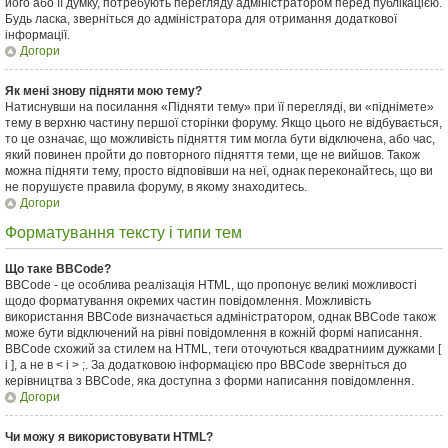
його або її думку, потребують перегляду адміністратором перед публікацією.
Будь ласка, зверніться до адміністратора для отримання додаткової
інформації.
Догори
Як мені знову підняти мою тему?
Натиснувши на посилання «Підняти тему» при її перегляді, ви «піднімете»
тему в верхню частину першої сторінки форуму. Якщо цього не відбувається,
то це означає, що можливість підняття тим могла бути відключена, або час,
який повинен пройти до повторного підняття теми, ще не вийшов. Також
можна підняти тему, просто відповівши на неї, однак переконайтесь, що ви
не порушуєте правила форуму, в якому знаходитесь.
Догори
Форматування тексту і типи тем
Що таке BBCode?
BBCode - це особлива реалізація HTML, що пропонує великі можливості
щодо форматування окремих частин повідомлення. Можливість
використання BBCode визначається адміністратором, однак BBCode також
може бути відключений на рівні повідомлення в кожній формі написання.
BBCode схожий за стилем на HTML, теги оточуються квадратниим дужками [
і ], а не в < і > ;. За додатковою інформацією про BBCode зверніться до
керівництва з BBCode, яка доступна з форми написання повідомлення.
Догори
Чи можу я використовувати HTML?