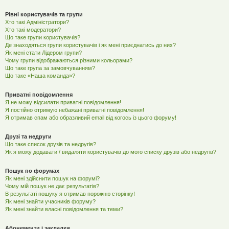
Рівні користувачів та групи
Хто такі Адміністратори?
Хто такі модератори?
Що таке групи користувачів?
Де знаходяться групи користувачів і як мені приєднатись до них?
Як мені стати Лідером групи?
Чому групи відображаються різними кольорами?
Що таке група за замовчуванням?
Що таке «Наша команда»?
Приватні повідомлення
Я не можу відсилати приватні повідомлення!
Я постійно отримую небажані приватні повідомлення!
Я отримав спам або образливий email від когось із цього форуму!
Друзі та недруги
Що таке список друзів та недругів?
Як я можу додавати / видаляти користувачів до мого списку друзів або недругів?
Пошук по форумах
Як мені здійснити пошук на форумі?
Чому мій пошук не дає результатів?
В результаті пошуку я отримав порожню сторінку!
Як мені знайти учасників форуму?
Як мені знайти власні повідомлення та теми?
Абонементи і закладки