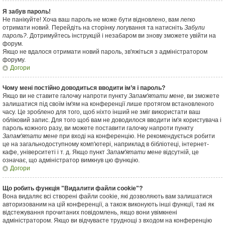
Я забув пароль!
Не панікуйте! Хоча ваш пароль не може бути відновлено, вам легко
отримати новий. Перейдіть на сторінку логування та натисніть
Забули
пароль?
. Дотримуйтесь інструкцій і незабаром ви знову зможете увійти на
форум.
Якщо не вдалося отримати новий пароль, зв'яжіться з адміністратором
форуму.
Догори
Чому мені постійно доводиться вводити ім’я і пароль?
Якщо ви не ставите галочку напроти пункту
Запам'ятати мене
, ви зможете
залишатися під своїм ім'ям на конференції лише протягом встановленого
часу. Це зроблено для того, щоб ніхто інший не зміг використати ваш
обліковий запис. Для того щоб вам не доводилося вводити ім'я користувача і
пароль кожного разу, ви можете поставити галочку напроти пункту
Запам'ятати мене
при вході на конференцію. Не рекомендується робити
це на загальнодоступному комп'ютері, наприклад в бібліотеці, інтернет-
кафе, університеті і т. д. Якщо пункт
Запам'ятати мене
відсутній, це
означає, що адміністратор вимкнув цю функцію.
Догори
Що робить функція "Видалити файли cookie"?
Вона видаляє всі створені файли cookie, які дозволяють вам залишатися
авторизованим на цій конференції, а також виконують інші функції, такі як
відстежування прочитаних повідомлень, якщо вони увімкнені
адміністратором. Якщо ви відчуваєте труднощі з входом на конференцію