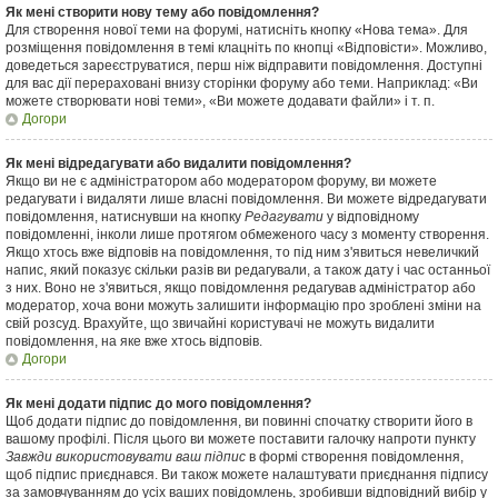
Як мені створити нову тему або повідомлення?
Для створення нової теми на форумі, натисніть кнопку «Нова тема». Для
розміщення повідомлення в темі клацніть по кнопці «Відповісти». Можливо,
доведеться зареєструватися, перш ніж відправити повідомлення. Доступні
для вас дії перераховані внизу сторінки форуму або теми. Наприклад: «Ви
можете створювати нові теми», «Ви можете додавати файли» і т. п.
Догори
Як мені відредагувати або видалити повідомлення?
Якщо ви не є адміністратором або модератором форуму, ви можете
редагувати і видаляти лише власні повідомлення. Ви можете відредагувати
повідомлення, натиснувши на кнопку
Редагувати
у відповідному
повідомленні, інколи лише протягом обмеженого часу з моменту створення.
Якщо хтось вже відповів на повідомлення, то під ним з'явиться невеличкий
напис, який показує скільки разів ви редагували, а також дату і час останньої
з них. Воно не з'явиться, якщо повідомлення редагував адміністратор або
модератор, хоча вони можуть залишити інформацію про зроблені зміни на
свій розсуд. Врахуйте, що звичайні користувачі не можуть видалити
повідомлення, на яке вже хтось відповів.
Догори
Як мені додати підпис до мого повідомлення?
Щоб додати підпис до повідомлення, ви повинні спочатку створити його в
вашому профілі. Після цього ви можете поставити галочку напроти пункту
Завжди використовувати ваш підпис
в формі створення повідомлення,
щоб підпис приєднався. Ви також можете налаштувати приєднання підпису
за замовчуванням до усіх ваших повідомлень, зробивши відповідний вибір у