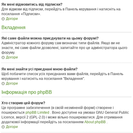
Як мені відмовитись від підписки?
Для відмови від підписки, перейдіть в Панель керування і натисніть на
посилання «Підписки».
Догори
Вкладення
Які саме файли можна приєднувати на цьому форумі?
Адміністратор кожного форуму сам визначає типи файлів. Якщо ви не
знаєте, які саме файли дозволені, запитайте про це адміністратора цього
форуму.
Догори
Як мені знайти усі приєднані мною файли?
Щоб побачити список усіх приєднаних вами файлів, перейдіть в Панель
керування і натисніть на посилання "Вкладення".
Догори
Інформація про phpBB
Хто створив цей форум?
Це програмне забезпечення (в своїй незміненій формі) створене і
поширюється
phpBB Limited
. Воно доступне на умовах GNU General Public
Licence, версії 2 (GPL-2.0) і може вільно поширюватися. Для отримання
додаткової інформації перейдіть за посиланням
About phpBB
.
Догори