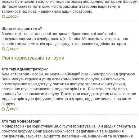
можуть бути закриті виключно модераторами або адміністраторами форуму.
Ви також можете мати можливість закривати створені вами теми, в
залежності від прав, наданих вам адміністратором.
Догори
Що таке значок теми?
Значки тем - це встановлені автором зображення, які пов'язані з
повідомленнями та відображають їхній зміст. Можливість використання
значків тем залежить від прав доступу, встановлених адміністратором.
Догори
Рівні користувачів та групи
Хто такі Адміністратори?
Адміністратори - особи, які мають найвищий рівень контролю над форумом.
Вони можуть керувати усіма аспектами роботи форуму, які включають
розмежування прав доступу, закриття доступу окремим користувачам,
створення груп, призначення модераторів і т. п., В залежності від прав,
наданих їм засновником форуму. Також вони володіють усіма можливостями
модераторів в усіх форумах, залежно від прав, наданих ним засновником
форуму.
Догори
Хто такі модератори?
Модератори - це користувачі (або групи користувачів), які щодня стежать за
роботою форуму. Вони мають можливості редагування та видалення
повідомлень, закриття, відкриття, переміщення, видалення та об'єднання