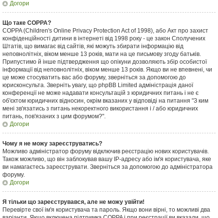
Догори
Що таке COPPA?
COPPA (Children's Online Privacy Protection Act of 1998), або Акт про захист
конфіденційності дитини в інтернеті від 1998 року - це закон Сполучених
Штатів, що вимагає від сайтів, які можуть збирати інформацію від
неповнолітніх, віком менше 13 років, мати на це письмову згоду батьків.
Припустимо й інше підтвердження що опікуни дозволяють збір особистої
інформації від неповнолітніх, віком менше 13 років. Якщо ви не впевнені, чи
це може стосуватить вас або форуму, зверніться за допомогою до
юрисконсульта. Зверніть увагу, що phpBB Limited адміністрація даної
конференції не може надавати консультацій з юридичних питань і не є
об'єктом юридичних відносин, окрім вказаних у відповіді на питання "З ким
мені зв'язатись з питань некоректного використання і / або юридичних
питань, пов'язаних з цим форумом?".
Догори
Чому я не можу зареєструватись?
Можливо адміністратор форуму відключив реєстрацію нових користувачів.
Також можливо, що він заблокував вашу IP-адресу або ім'я користувача, яке
ви намагаєтесь зареєструвати. Зверніться за допомогою до адміністратора
форуму.
Догори
Я тільки що зареєструвався, але не можу увійти!
Перевірте свої ім'я користувача та пароль. Якщо вони вірні, то можливі два
варіанти. Якщо включена підтримка COPPA і при реєстрації ви вказали, що