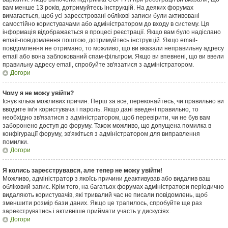
вам менше 13 років, дотримуйтесь інструкцій. На деяких форумах
вимагається, щоб усі зареєстровані облікові записи були активовані
самостійно користувачами або адміністратором до входу в систему. Ця
інформація відображається в процесі реєстрації. Якщо вам було надіслано
email-повідомлення поштою, дотримуйтесь інструкцій. Якщо email-
повідомлення не отримано, то можливо, що ви вказали неправильну адресу
email або вона заблокований спам-фільтром. Якщо ви впевнені, що ви ввели
правильну адресу email, спробуйте зв'язатися з адміністратором.
Догори
Чому я не можу увійти?
Існує кілька можливих причин. Перш за все, переконайтесь, чи правильно ви
вводите ім'я користувача і пароль. Якщо дані введені правильно, то
необхідно зв'язатися з адміністратором, щоб перевірити, чи не був вам
заборонено доступ до форуму. Також можливо, що допущена помилка в
конфігурації форуму, зв'яжіться з адміністратором для виправлення
помилки.
Догори
Я колись зареєструвався, але тепер не можу увійти!
Можливо, адміністратор з якоїсь причини деактивував або видалив ваш
обліковий запис. Крім того, на багатьох форумах адміністратори періодично
видаляють користувачів, які тривалий час не писали повідомлень, щоб
зменшити розмір бази даних. Якщо це трапилось, спробуйте ще раз
зареєструватись і активніше приймати участь у дискусіях.
Догори