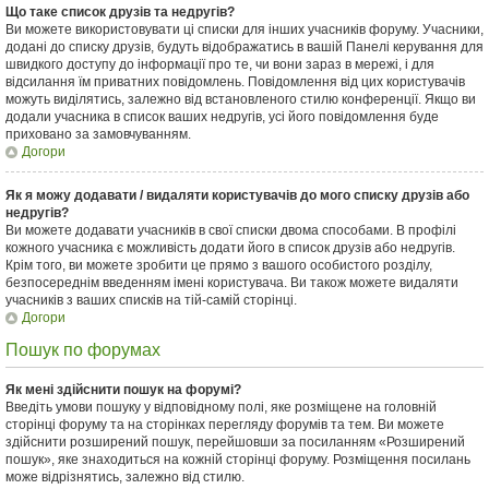
Що таке список друзів та недругів?
Ви можете використовувати ці списки для інших учасників форуму. Учасники,
додані до списку друзів, будуть відображатись в вашій Панелі керування для
швидкого доступу до інформації про те, чи вони зараз в мережі, і для
відсилання їм приватних повідомлень. Повідомлення від цих користувачів
можуть виділятись, залежно від встановленого стилю конференції. Якщо ви
додали учасника в список ваших недругів, усі його повідомлення буде
приховано за замовчуванням.
Догори
Як я можу додавати / видаляти користувачів до мого списку друзів або
недругів?
Ви можете додавати учасників в свої списки двома способами. В профілі
кожного учасника є можливість додати його в список друзів або недругів.
Крім того, ви можете зробити це прямо з вашого особистого розділу,
безпосереднім введенням імені користувача. Ви також можете видаляти
учасників з ваших списків на тій-самій сторінці.
Догори
Пошук по форумах
Як мені здійснити пошук на форумі?
Введіть умови пошуку у відповідному полі, яке розміщене на головній
сторінці форуму та на сторінках перегляду форумів та тем. Ви можете
здійснити розширений пошук, перейшовши за посиланням «Розширений
пошук», яке знаходиться на кожній сторінці форуму. Розміщення посилань
може відрізнятись, залежно від стилю.