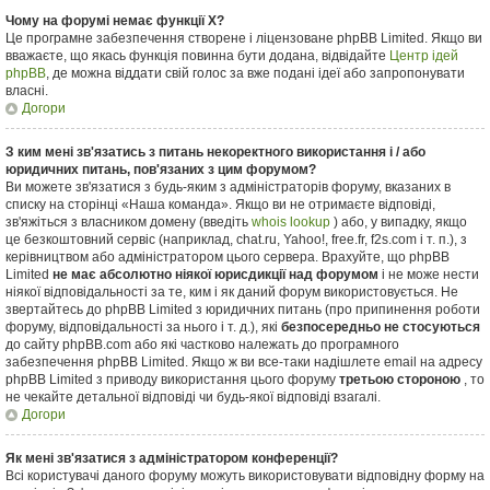
Чому на форумі немає функції X?
Це програмне забезпечення створене і ліцензоване phpBB Limited. Якщо ви
вважаєте, що якась функція повинна бути додана, відвідайте
Центр ідей
phpBB
, де можна віддати свій голос за вже подані ідеї або запропонувати
власні.
Догори
З ким мені зв'язатись з питань некоректного використання і / або
юридичних питань, пов'язаних з цим форумом?
Ви можете зв'язатися з будь-яким з адміністраторів форуму, вказаних в
списку на сторінці «Наша команда». Якщо ви не отримаєте відповіді,
зв'яжіться з власником домену (введіть
whois lookup
) або, у випадку, якщо
це безкоштовний сервіс (наприклад, chat.ru, Yahoo!, free.fr, f2s.com і т. п.), з
керівництвом або адміністратором цього сервера. Врахуйте, що phpBB
Limited
не має абсолютно ніякої юрисдикції над форумом
і не може нести
ніякої відповідальності за те, ким і як даний форум використовується. Не
звертайтесь до phpBB Limited з юридичних питань (про припинення роботи
форуму, відповідальності за нього і т. д.), які
безпосередньо не стосуються
до сайту phpBB.com або які частково належать до програмного
забезпечення phpBB Limited. Якщо ж ви все-таки надішлете email на адресу
phpBB Limited з приводу використання цього форуму
третьою стороною
, то
не чекайте детальної відповіді чи будь-якої відповіді взагалі.
Догори
Як мені зв'язатися з адміністратором конференції?
Всі користувачі даного форуму можуть використовувати відповідну форму на