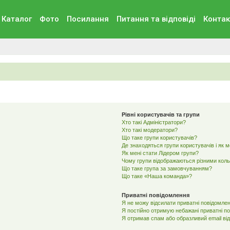
Каталог
Фото
Посилання
Питання та вiдповiдi
Контак
Рівні користувачів та групи
Хто такі Адміністратори?
Хто такі модератори?
Що таке групи користувачів?
Де знаходяться групи користувачів і як 
Як мені стати Лідером групи?
Чому групи відображаються різними кол
Що таке група за замовчуванням?
Що таке «Наша команда»?
Приватні повідомлення
Я не можу відсилати приватні повідомлен
Я постійно отримую небажані приватні п
Я отримав спам або образливий email від