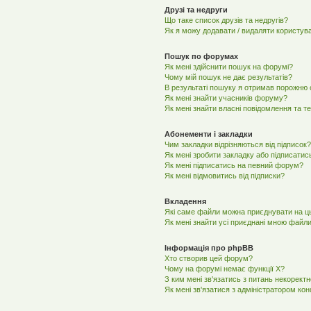
Друзі та недруги
Що таке список друзів та недругів?
Як я можу додавати / видаляти користува
Пошук по форумах
Як мені здійснити пошук на форумі?
Чому мій пошук не дає результатів?
В результаті пошуку я отримав порожню с
Як мені знайти учасників форуму?
Як мені знайти власні повідомлення та т
Абонементи і закладки
Чим закладки відрізняються від підписок?
Як мені зробити закладку або підписатис
Як мені підписатись на певний форум?
Як мені відмовитись від підписки?
Вкладення
Які саме файли можна приєднувати на 
Як мені знайти усі приєднані мною файл
Інформація про phpBB
Хто створив цей форум?
Чому на форумі немає функції X?
З ким мені зв'язатись з питань некорект
Як мені зв'язатися з адміністратором ко