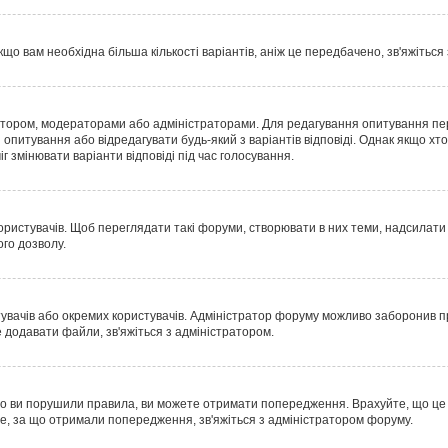
що вам необхідна більша кількості варіантів, аніж це передбачено, зв'яжіться
 автором, модераторами або адміністраторами. Для редагування опитування пе
и опитування або відредагувати будь-який з варіантів відповіді. Однак якщо 
г змінювати варіанти відповіді під час голосування.
истувачів. Щоб переглядати такі форуми, створювати в них теми, надсилати п
го дозволу.
тувачів або окремих користувачів. Адміністратор форуму можливо заборонив
 додавати файли, зв'яжіться з адміністратором.
о ви порушили правила, ви можете отримати попередження. Врахуйте, що це р
е, за що отримали попередження, зв'яжіться з адміністратором форуму.