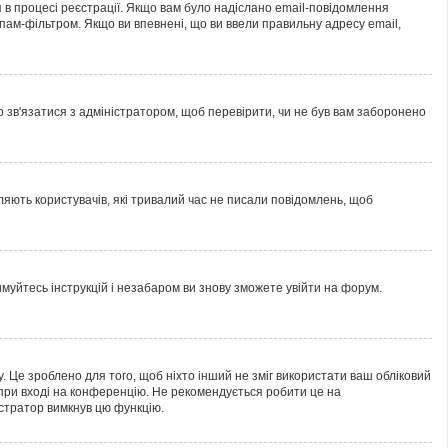
 в процесі реєстрації. Якщо вам було надіслано email-повідомлення
пам-фільтром. Якщо ви впевнені, що ви ввели правильну адресу email,
но зв'язатися з адміністратором, щоб перевірити, чи не був вам заборонено
ляють користувачів, які тривалий час не писали повідомлень, щоб
имуйтесь інструкцій і незабаром ви знову зможете увійти на форум.
. Це зроблено для того, щоб ніхто інший не зміг використати ваш обліковий
при вході на конференцію. Не рекомендується робити це на
істратор вимкнув цю функцію.