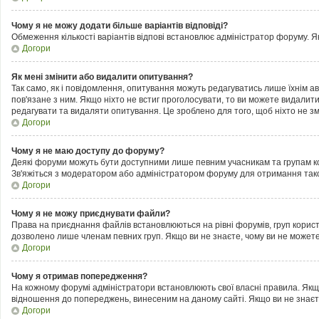
Чому я не можу додати більше варіантів відповіді?
Обмеження кількості варіантів відпові встановлює адміністратор форуму. Як
Догори
Як мені змінити або видалити опитування?
Так само, як і повідомлення, опитування можуть редагуватись лише їхнім
пов'язане з ним. Якщо ніхто не встиг проголосувати, то ви можете видалит
редагувати та видаляти опитування. Це зроблено для того, щоб ніхто не змі
Догори
Чому я не маю доступу до форуму?
Деякі форуми можуть бути доступними лише певним учасникам та групам кор
Зв'яжіться з модератором або адміністратором форуму для отримання тако
Догори
Чому я не можу приєднувати файли?
Права на приєднання файлів встановлюються на рівні форумів, груп корис
дозволено лише членам певних груп. Якщо ви не знаєте, чому ви не можете
Догори
Чому я отримав попередження?
На кожному форумі адміністратори встановлюють свої власні правила. Якщ
відношення до попереджень, винесеним на даному сайті. Якщо ви не знаєт
Догори