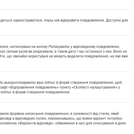
ведеться зареєструватися, перш ніж відправити повідомлення. Доступні для
лення, натиснувши на кнопку
Редагувати
у відповідному повідомленні,
 скільки разів ви редагували, а також дату і час останньої з них. Воно не
йте, що звичайні користувачі не можуть видалити повідомлення, на яке вже
ди використовувати ваш підпис
в формі створення повідомлення, щоб
аграфі «Відправлення повідомлень» пункту «Особисті налаштування» у
підпис
в формі створення повідомлення.
овною формою написання повідомлення, в залежності від стилю, який
ідповіді в відповідних полях, переконавшись, що кожен варіант потрібно
 допомогою «Варіантів відповіді», обмеження в часі для голосування в днях