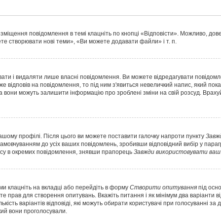
озміщення повідомлення в темі клацніть по кнопці «Відповісти». Можливо, до
те створювати нові теми», «Ви можете додавати файли» і т. п.
ати і видаляти лише власні повідомлення. Ви можете відредагувати повідом
відповів на повідомлення, то під ним з'явиться невеличкий напис, який показує
а вони можуть залишити інформацію про зроблені зміни на свій розсуд. Враху
вашому профілі. Після цього ви можете поставити галочку напроти пункту
Завж
амовчуванням до усіх ваших повідомлень, зробивши відповідний вибір у пар
ису в окремих повідомлення, знявши прапорець
Завжди використовувати ваш 
ми клацніть на вкладці або перейдіть в форму
Створити опитування
під осн
те прав для створення опитувань. Вкажіть питання і як мінімум два варіанти в
лькість варіантів відповіді, які можуть обирати користувачі при голосуванні за
який вони проголосували.