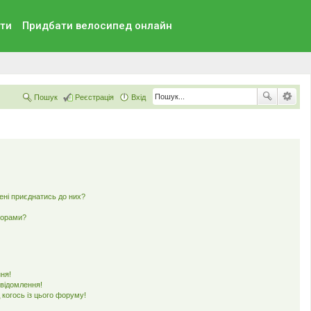
ти
Придбати велосипед онлайн
Пошук
Реєстрація
Вхід
мені приєднатись до них?
ьорами?
ня!
овідомлення!
 когось із цього форуму!