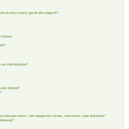
чів до мого списку друзів або недругів?
торінку!
еми?
ь на певні форуми?
цьому форумі?
и?
ного використання і / або юридичних питань, пов'язаних з цим форумом?
нференції?