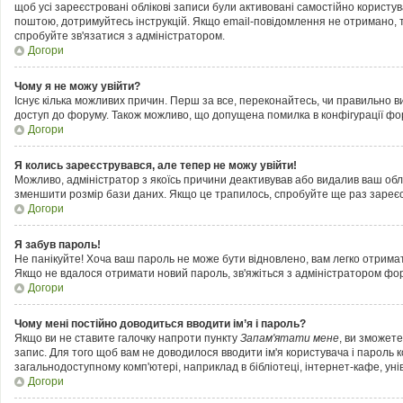
щоб усі зареєстровані облікові записи були активовані самостійно користу
поштою, дотримуйтесь інструкцій. Якщо email-повідомлення не отримано, т
спробуйте зв'язатися з адміністратором.
Догори
Чому я не можу увійти?
Існує кілька можливих причин. Перш за все, переконайтесь, чи правильно ви
доступ до форуму. Також можливо, що допущена помилка в конфігурації фор
Догори
Я колись зареєструвався, але тепер не можу увійти!
Можливо, адміністратор з якоїсь причини деактивував або видалив ваш облі
зменшити розмір бази даних. Якщо це трапилось, спробуйте ще раз зареєст
Догори
Я забув пароль!
Не панікуйте! Хоча ваш пароль не може бути відновлено, вам легко отримат
Якщо не вдалося отримати новий пароль, зв'яжіться з адміністратором фо
Догори
Чому мені постійно доводиться вводити ім’я і пароль?
Якщо ви не ставите галочку напроти пункту
Запам'ятати мене
, ви зможет
запис. Для того щоб вам не доводилося вводити ім'я користувача і пароль 
загальнодоступному комп'ютері, наприклад в бібліотеці, інтернет-кафе, унів
Догори