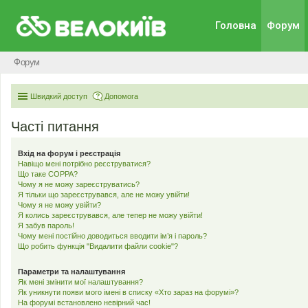
Головна
Форум
Форум
Швидкий доступ
Допомога
Часті питання
Вхід на форум і реєстрація
Навіщо мені потрібно реєструватися?
Що таке COPPA?
Чому я не можу зареєструватись?
Я тільки що зареєструвався, але не можу увійти!
Чому я не можу увійти?
Я колись зареєструвався, але тепер не можу увійти!
Я забув пароль!
Чому мені постійно доводиться вводити ім’я і пароль?
Що робить функція "Видалити файли cookie"?
Параметри та налаштування
Як мені змінити мої налаштування?
Як уникнути появи мого імені в списку «Хто зараз на форумі»?
На форумі встановлено невірний час!