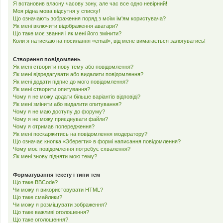
Я встановив власну часову зону, але час все одно невірний!
Моя рідна мова відсутня у списку!
Що означають зображення поряд з моїм ім'ям користувача?
Як мені включити відображення аватари?
Що таке моє звання і як мені його змінити?
Коли я натискаю на посилання «email», від мене вимагається залогуватись!
Створення повідомлень
Як мені створити нову тему або повідомлення?
Як мені відредагувати або видалити повідомлення?
Як мені додати підпис до мого повідомлення?
Як мені створити опитування?
Чому я не можу додати більше варіантів відповіді?
Як мені змінити або видалити опитування?
Чому я не маю доступу до форуму?
Чому я не можу приєднувати файли?
Чому я отримав попередження?
Як мені поскаржитись на повідомлення модератору?
Що означає кнопка «Зберегти» в формі написання повідомлення?
Чому моє повідомлення потребує схвалення?
Як мені знову підняти мою тему?
Форматування тексту і типи тем
Що таке BBCode?
Чи можу я використовувати HTML?
Що таке смайлики?
Чи можу я розміщувати зображення?
Що таке важливі оголошення?
Що таке оголошення?