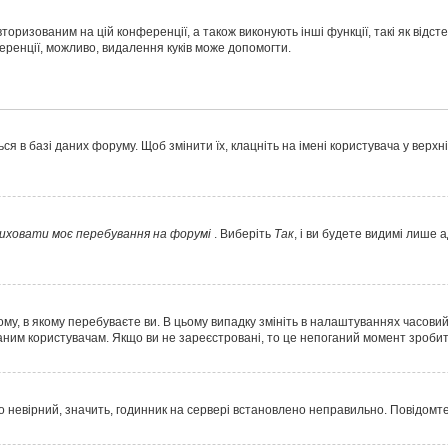
торизованим на цій конференції, а також виконують інші функції, такі як відс
ренції, можливо, видалення куків може допомогти.
 в базі даних форуму. Щоб змінити їх, клацніть на імені користувача у верхн
иховати моє перебування на форумі
. Виберіть
Так
, і ви будете видимі лише 
у, в якому перебуваєте ви. В цьому випадку змініть в налаштуваннях часовий по
ним користувачам. Якщо ви не зареєстровані, то це непоганий момент зробит
о невірний, значить, годинник на сервері встановлено неправильно. Повідомт