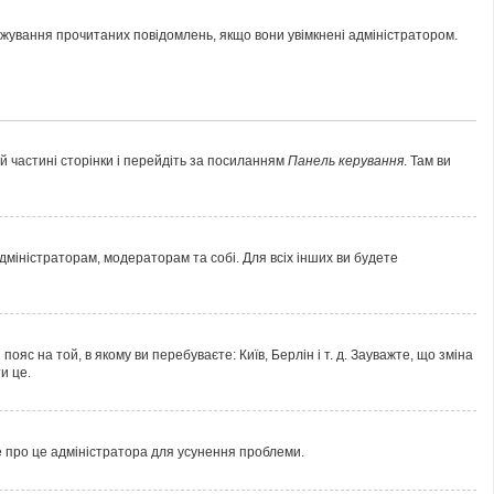
тежування прочитаних повідомлень, якщо вони увімкнені адміністратором.
ій частині сторінки і перейдіть за посиланням
Панель керування
. Там ви
адміністраторам, модераторам та собі. Для всіх інших ви будете
яс на той, в якому ви перебуваєте: Київ, Берлін і т. д. Зауважте, що зміна
и це.
е про це адміністратора для усунення проблеми.