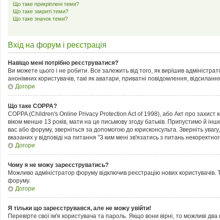
Що таке прикріплені теми?
Що таке закриті теми?
Що таке значок теми?
Вхід на форум і реєстрація
Навіщо мені потрібно реєструватися?
Ви можете цього і не робити. Все залежить від того, як вирішив адміністра
анонімних користувачів, такі як аватари, приватні повідомлення, відсилання
Догори
Що таке COPPA?
COPPA (Children's Online Privacy Protection Act of 1998), або Акт про захис
віком менше 13 років, мати на це письмову згоду батьків. Припустимо й інш
вас або форуму, зверніться за допомогою до юрисконсульта. Зверніть увагу
вказаних у відповіді на питання "З ким мені зв'язатись з питань некоректн
Догори
Чому я не можу зареєструватись?
Можливо адміністратор форуму відключив реєстрацію нових користувачів. Т
форуму.
Догори
Я тільки що зареєструвався, але не можу увійти!
Перевірте свої ім'я користувача та пароль. Якщо вони вірні, то можливі дв