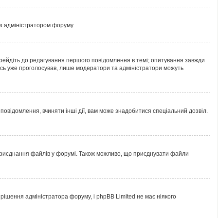
 з адміністратором форуму.
рейдіть до редагування першого повідомлення в темі; опитування завжди
хтось уже проголосував, лише модератори та адміністратори можуть
овідомлення, вчиняти інші дії, вам може знадобитися спеціальний дозвіл.
 приєднання файлів у форумі. Також можливо, що приєднувати файли
ішення адміністратора форуму, і phpBB Limited не має ніякого