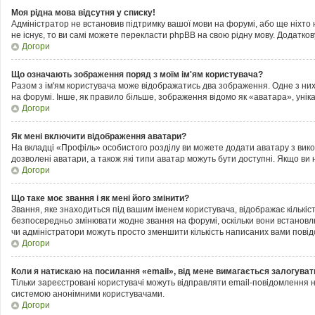
Моя рідна мова відсутня у списку!
Адміністратор не встановив підтримку вашої мови на форумі, або ще ніхто
не існує, то ви самі можете перекласти phpBB на свою рідну мову. Додатк
Догори
Що означають зображення поряд з моїм ім'ям користувача?
Разом з ім'ям користувача може відображатись два зображення. Одне з них м
на форумі. Інше, як правило більше, зображення відомо як «аватара», унік
Догори
Як мені включити відображення аватари?
На вкладці «Профіль» особистого розділу ви можете додати аватару з вик
дозволені аватари, а також які типи аватар можуть бути доступні. Якщо ви
Догори
Що таке моє звання і як мені його змінити?
Звання, яке знаходиться під вашим іменем користувача, відображає кількіс
безпосередньо змінювати жодне звання на форумі, оскільки вони встановл
чи адміністратори можуть просто зменшити кількість написаних вами пові
Догори
Коли я натискаю на посилання «email», від мене вимагається залогуват
Тільки зареєстровані користувачі можуть відправляти email-повідомлення 
системою анонімними користувачами.
Догори