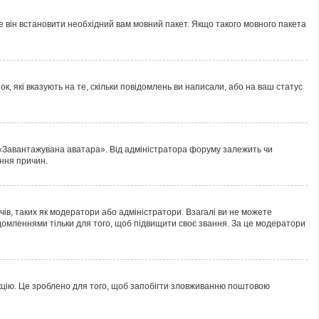
е він встановити необхідний вам мовний пакет. Якщо такого мовного пакета
к, які вказують на те, скільки повідомлень ви написали, або на ваш статус
 «Завантажувана аватара». Від адміністратора форуму залежить чи
ання причин.
ів, таких як модератори або адміністратори. Взагалі ви не можете
домленнями тільки для того, щоб підвищити своє звання. За це модератори
нкцію. Це зроблено для того, щоб запобігти зловживанню поштовою