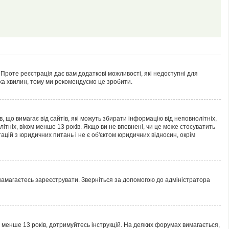
 Проте реєстрація дає вам додаткові можливості, які недоступні для
лька хвилин, тому ми рекомендуємо це зробити.
ів, що вимагає від сайтів, які можуть збирати інформацію від неповнолітніх,
ітніх, віком менше 13 років. Якщо ви не впевнені, чи це може стосуватить
ацій з юридичних питань і не є об'єктом юридичних відносин, окрім
 намагаєтесь зареєструвати. Зверніться за допомогою до адміністратора
м менше 13 років, дотримуйтесь інструкцій. На деяких форумах вимагається,