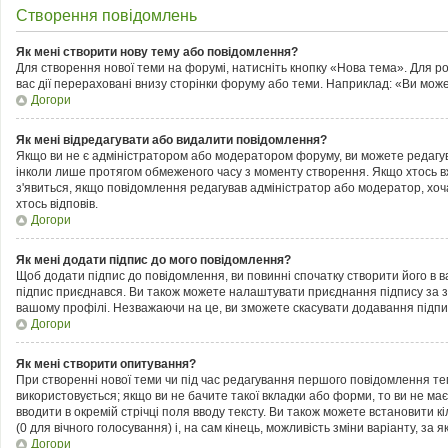
Створення повідомлень
Як мені створити нову тему або повідомлення?
Для створення нової теми на форумі, натисніть кнопку «Нова тема». Для р
вас дії перераховані внизу сторінки форуму або теми. Наприклад: «Ви може
Догори
Як мені відредагувати або видалити повідомлення?
Якщо ви не є адміністратором або модератором форуму, ви можете редагув
інколи лише протягом обмеженого часу з моменту створення. Якщо хтось вже 
з'явиться, якщо повідомлення редагував адміністратор або модератор, хоч
хтось відповів.
Догори
Як мені додати підпис до мого повідомлення?
Щоб додати підпис до повідомлення, ви повинні спочатку створити його в 
підпис приєднався. Ви також можете налаштувати приєднання підпису за з
вашому профілі. Незважаючи на це, ви зможете скасувати додавання підп
Догори
Як мені створити опитування?
При створенні нової теми чи під час редагування першого повідомлення те
використовується; якщо ви не бачите такої вкладки або форми, то ви не має
вводити в окремій стрічці поля вводу тексту. Ви також можете встановити кі
(0 для вічного голосування) і, на сам кінець, можливість зміни варіанту, за 
Догори