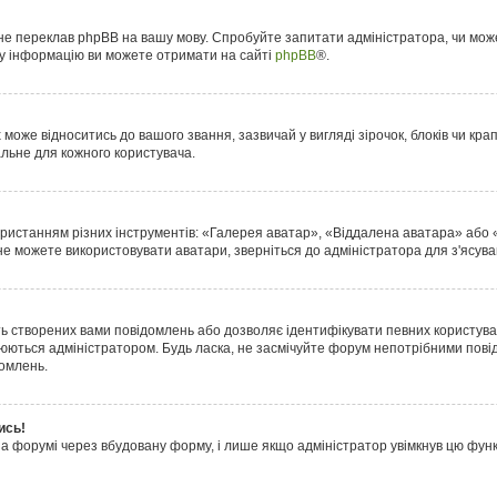
 не переклав phpBB на вашу мову. Спробуйте запитати адміністратора, чи мож
ову інформацію ви можете отримати на сайті
phpBB
®.
оже відноситись до вашого звання, зазвичай у вигляді зірочок, блоків чи крапо
альне для кожного користувача.
ористанням різних інструментів: «Галерея аватар», «Віддалена аватара» або
 не можете використовувати аватари, зверніться до адміністратора для з'ясув
ть створених вами повідомлень або дозволяє ідентифікувати певних користувач
юються адміністратором. Будь ласка, не засмічуйте форум непотрібними пові
домлень.
ись!
на форумі через вбудовану форму, і лише якщо адміністратор увімкнув цю фу