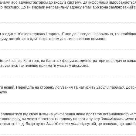
вачами або адміністратором до входу в систему. Ця інформація відображається
о можливо, що ви вказали неправильну адресу email або вона заблокований с
 вводите ім'я користувача і пароль. Якщо дані введені правильно, то необхід
уму, зв'яжіться з адміністратором для виправлення помилки.
ковий запис. Крім того, на багатьох форумах адміністратори періодично вида
руватись і активніше приймати участь у дискусіях.
и новий. Перейдіть на сторінку логування та натисніть
Забули пароль?
. Дотр
руму.
е залишатися під своїм ім'ям на конференції лише протягом встановленого часу
кожного разу, ви можете поставити галочку напроти пункту
Запам'ятати мене
ерситеті і т. д. Якщо пункт
Запам'ятати мене
відсутній, це означає, що адмін