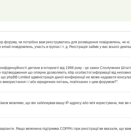
тор форуму, чи потрібно вам реєструватись для розміщення повідомлень, чи ні.
 email-повідомлень, участь в групах і т. д. Реєстрація займе у вас всього декі
т конфіденційності дитини в інтернеті від 1998 року - це закон Сполучених Штат
е підтвердження що опікуни дозволяють збір особистої інформації від неповнол
, що phpBB Limited адміністрація даної конференції не може надавати консульт
ого використання і / або юридичних питань, пов'язаних з цим форумом?".
акож можливо, що він заблокував вашу IP-адресу або ім'я користувача, яке ви
а варіанти. Якщо включена підтримка COPPA і при реєстрації ви вказали, що ва