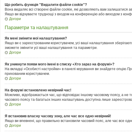
Що робить функція "Видалити файли cookie"?
Вона видаляє всі створені файли cookie, які дозволяють вам залишатися ав
Якщо ви відчуваєте труднощі з входом на конференцію або виходом з конфе
Догори
Параметри та налаштування
Як мені змінити мої налаштування?
Якщо ви є зареєстрованим користувачем, усі ваші налаштування зберігаються
зможете змінити усі ваші налаштування та параметри.
Догори
Як уникнути появи мого імені в списку «Хто зараз на форумі»?
На вкладці «Особисті настройки» в панелі керування ви знайдете опцію
Пр
прихованим користувачем.
Догори
На форумі встановлено невірний час!
Можливо, відображається час, що відповідає іншому часовому поясу, а не том
часового поясу та багатьох інших налаштувань доступна лише зареєстрова
Догори
Я встановив власну часову зону, але час все одно невірний!
Якщо ви впевнені, що правильно встановили часовий пояс, але час все одн
Догори