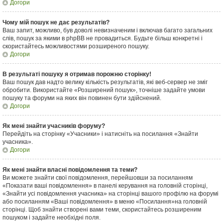
Догори
Чому мій пошук не дає результатів?
Ваш запит, можливо, був доволі невизначеним і включав багато загальних
слів, пошук за якими в phpBB не провадиться. Будьте більш конкретні і
скористайтесь можливостями розширеного пошуку.
Догори
В результаті пошуку я отримав порожню сторінку!
Ваш пошук дав надто велику кількість результатів, які веб-сервер не зміг
обробити. Використайте «Розширений пошук», точніше задайте умови
пошуку та форуми на яких він повинен бути здійснений.
Догори
Як мені знайти учасників форуму?
Перейдіть на сторінку «Учасники» і натисніть на посилання «Знайти
учасника».
Догори
Як мені знайти власні повідомлення та теми?
Ви можете знайти свої повідомлення, перейшовши за посиланням
«Показати ваші повідомлення» в панелі керування на головній сторінці,
«Знайти усі повідомлення учасника» на сторінці вашого профілю на форумі
або посиланням «Ваші повідомлення» в меню «Посилання»на головній
сторінці. Щоб знайти створені вами теми, скористайтесь розширеним
пошуком і задайте необхідні поля.