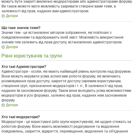
можуть бути закриті виключно модераторами або адміністраторами форуму.
Ви також можете мати можливість закривати створені вами теми, в
залежності від прав, наданих вам адміністратором.
Догори
Що таке значок теми?
Значки тем - це встановлені автором зображення, які пов'язані з
повідомленнями та відображають їхній зміст. Можливість використання
значків тем залежить від прав доступу, встановлених адміністратором.
Догори
Рівні користувачів та групи
Хто такі Адміністратори?
Адміністратори - особи, які мають найвищий рівень контролю над форумом.
Вони можуть керувати усіма аспектами роботи форуму, які включають
розмежування прав доступу, закриття доступу окремим користувачам,
створення груп, призначення модераторів і т. п., В залежності від прав,
наданих їм засновником форуму. Також вони володіють усіма можливостями
модераторів в усіх форумах, залежно від прав, наданих ним засновником
форуму.
Догори
Хто такі модератори?
Модератори - це користувачі (або групи користувачів), які щодня стежать за
роботою форуму. Вони мають можливості редагування та видалення
повідомлень, закриття, відкриття, переміщення, видалення та об'єднання