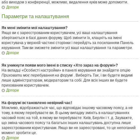
або виходом з конференції, можливо, видалення куків може допомогти.
Догори
Параметри та налаштування
Як мені змінити мої налаштування?
Якщо ви є зареєстрованим користувачем, усі ваші налаштування
зберігаються в базі даних форуму. Щоб змінити їх, клацніть на імені
користувача у верхній частині сторінки і перейдіть за посиланням
Панель
керування
. Там ви зможете змінити усі ваші налаштування та параметри.
Догори
Як уникнути появи мого імені в списку «Хто зараз на форумі»?
На вкладці «Особисті настройки» в панелі керування ви знайдете опцію
Приховати моє перебування на форумі
. Виберіть
Так
, і ви будете видимі
лише адміністраторам, модераторам та собі. Для всіх інших ви будете
прихованим користувачем.
Догори
На форумі встановлено невірний час!
Можливо, відображається час, що відповідає іншому часовому поясу, а не
тому, в якому перебуваєте ви. В цьому випадку змініть в налаштуваннях
часовий пояс на той, в якому ви перебуваєте: Київ, Берлін і т. д. Зауважте,
що зміна часового поясу та багатьох інших налаштувань доступна лише
зареєстрованим користувачам. Якщо ви не зареєстровані, то це непоганий
момент зробити це.
Догори