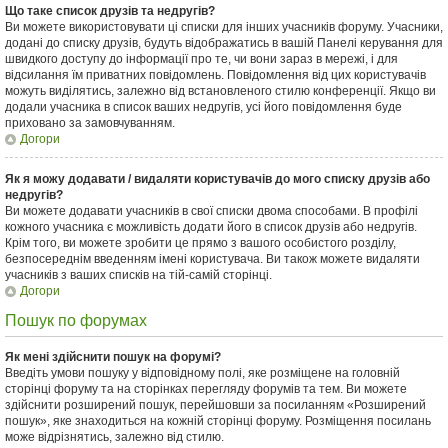
Що таке список друзів та недругів?
Ви можете використовувати ці списки для інших учасників форуму. Учасники,
додані до списку друзів, будуть відображатись в вашій Панелі керування для
швидкого доступу до інформації про те, чи вони зараз в мережі, і для
відсилання їм приватних повідомлень. Повідомлення від цих користувачів
можуть виділятись, залежно від встановленого стилю конференції. Якщо ви
додали учасника в список ваших недругів, усі його повідомлення буде
приховано за замовчуванням.
Догори
Як я можу додавати / видаляти користувачів до мого списку друзів або
недругів?
Ви можете додавати учасників в свої списки двома способами. В профілі
кожного учасника є можливість додати його в список друзів або недругів.
Крім того, ви можете зробити це прямо з вашого особистого розділу,
безпосереднім введенням імені користувача. Ви також можете видаляти
учасників з ваших списків на тій-самій сторінці.
Догори
Пошук по форумах
Як мені здійснити пошук на форумі?
Введіть умови пошуку у відповідному полі, яке розміщене на головній
сторінці форуму та на сторінках перегляду форумів та тем. Ви можете
здійснити розширений пошук, перейшовши за посиланням «Розширений
пошук», яке знаходиться на кожній сторінці форуму. Розміщення посилань
може відрізнятись, залежно від стилю.