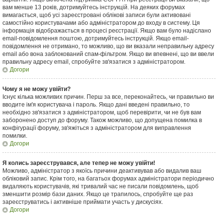
вам менше 13 років, дотримуйтесь інструкцій. На деяких форумах
вимагається, щоб усі зареєстровані облікові записи були активовані
самостійно користувачами або адміністратором до входу в систему. Ця
інформація відображається в процесі реєстрації. Якщо вам було надіслано
email-повідомлення поштою, дотримуйтесь інструкцій. Якщо email-
повідомлення не отримано, то можливо, що ви вказали неправильну адресу
email або вона заблокований спам-фільтром. Якщо ви впевнені, що ви ввели
правильну адресу email, спробуйте зв'язатися з адміністратором.
Догори
Чому я не можу увійти?
Існує кілька можливих причин. Перш за все, переконайтесь, чи правильно ви
вводите ім'я користувача і пароль. Якщо дані введені правильно, то
необхідно зв'язатися з адміністратором, щоб перевірити, чи не був вам
заборонено доступ до форуму. Також можливо, що допущена помилка в
конфігурації форуму, зв'яжіться з адміністратором для виправлення
помилки.
Догори
Я колись зареєструвався, але тепер не можу увійти!
Можливо, адміністратор з якоїсь причини деактивував або видалив ваш
обліковий запис. Крім того, на багатьох форумах адміністратори періодично
видаляють користувачів, які тривалий час не писали повідомлень, щоб
зменшити розмір бази даних. Якщо це трапилось, спробуйте ще раз
зареєструватись і активніше приймати участь у дискусіях.
Догори