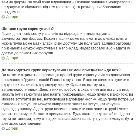
тем на форумі, за який вони відповідають. Основне завдання модераторів -
не допускати відхилень від тем (оффтопік) та розміщень образливих
повідомлень.
Догори
Що таке групи користувачів?
Групи ділять спільноту учасників на підрозділи, якими керують
адміністратори форуму. Кожен учасник може належати до кількох груп, а
кожна група може мати власні рівні доступу. Це полегшує адміністраторам
призначити кількох користувачів, наприклад, модераторами або надати їм
доступ до приватних форумів.
Догори
Де знаходяться групи користувачів і як мені приєднатись до них?
Ви можете отримати інформацію про всі групи користувачів за допомогою
посилання «Групи» в вашій Панелі керування. Якщо ви хочете вступити в
одну з них, натисніть відповідну кнопку. Однак не всі групи є
загальнодоступними. Деякі з них потребують схвалення для вступу в них,
можуть бути закритими або навіть прихованими. Якщо група є відкритою, ви
можете вступити до неї, натиснувши відповідну кнопку. Якщо група потребує
схвалення в групі, ви можете відправити запит на вступ, натиснувши
відповідну кнопку. Лідер групи повинен схвалити ваш запит в групі і може
запитати, чому ви бажаєте приєднатись. Будь ласка, не діставайте лідера
групи питаннями, чому він відхилив ваш запит на вступ, у нього можуть бути
для цього свої причини.
Догори