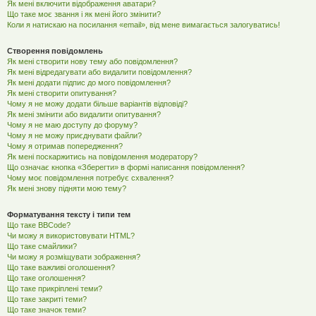
Як мені включити відображення аватари?
Що таке моє звання і як мені його змінити?
Коли я натискаю на посилання «email», від мене вимагається залогуватись!
Створення повідомлень
Як мені створити нову тему або повідомлення?
Як мені відредагувати або видалити повідомлення?
Як мені додати підпис до мого повідомлення?
Як мені створити опитування?
Чому я не можу додати більше варіантів відповіді?
Як мені змінити або видалити опитування?
Чому я не маю доступу до форуму?
Чому я не можу приєднувати файли?
Чому я отримав попередження?
Як мені поскаржитись на повідомлення модератору?
Що означає кнопка «Зберегти» в формі написання повідомлення?
Чому моє повідомлення потребує схвалення?
Як мені знову підняти мою тему?
Форматування тексту і типи тем
Що таке BBCode?
Чи можу я використовувати HTML?
Що таке смайлики?
Чи можу я розміщувати зображення?
Що таке важливі оголошення?
Що таке оголошення?
Що таке прикріплені теми?
Що таке закриті теми?
Що таке значок теми?