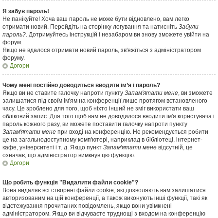
Я забув пароль!
Не панікуйте! Хоча ваш пароль не може бути відновлено, вам легко
отримати новий. Перейдіть на сторінку логування та натисніть
Забули
пароль?
. Дотримуйтесь інструкцій і незабаром ви знову зможете увійти на
форум.
Якщо не вдалося отримати новий пароль, зв'яжіться з адміністратором
форуму.
Догори
Чому мені постійно доводиться вводити ім’я і пароль?
Якщо ви не ставите галочку напроти пункту
Запам'ятати мене
, ви зможете
залишатися під своїм ім'ям на конференції лише протягом встановленого
часу. Це зроблено для того, щоб ніхто інший не зміг використати ваш
обліковий запис. Для того щоб вам не доводилося вводити ім'я користувача і
пароль кожного разу, ви можете поставити галочку напроти пункту
Запам'ятати мене
при вході на конференцію. Не рекомендується робити
це на загальнодоступному комп'ютері, наприклад в бібліотеці, інтернет-
кафе, університеті і т. д. Якщо пункт
Запам'ятати мене
відсутній, це
означає, що адміністратор вимкнув цю функцію.
Догори
Що робить функція "Видалити файли cookie"?
Вона видаляє всі створені файли cookie, які дозволяють вам залишатися
авторизованим на цій конференції, а також виконують інші функції, такі як
відстежування прочитаних повідомлень, якщо вони увімкнені
адміністратором. Якщо ви відчуваєте труднощі з входом на конференцію