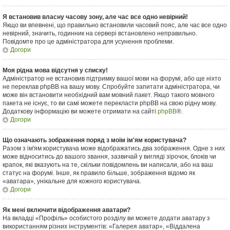
Я встановив власну часову зону, але час все одно невірний!
Якщо ви впевнені, що правильно встановили часовий пояс, але час все одно
невірний, значить, годинник на сервері встановлено неправильно.
Повідомте про це адміністратора для усунення проблеми.
Догори
Моя рідна мова відсутня у списку!
Адміністратор не встановив підтримку вашої мови на форумі, або ще ніхто
не переклав phpBB на вашу мову. Спробуйте запитати адміністратора, чи
може він встановити необхідний вам мовний пакет. Якщо такого мовного
пакета не існує, то ви самі можете перекласти phpBB на свою рідну мову.
Додаткову інформацію ви можете отримати на сайті
phpBB
®.
Догори
Що означають зображення поряд з моїм ім'ям користувача?
Разом з ім'ям користувача може відображатись два зображення. Одне з них
може відноситись до вашого звання, зазвичай у вигляді зірочок, блоків чи
крапок, які вказують на те, скільки повідомлень ви написали, або на ваш
статус на форумі. Інше, як правило більше, зображення відомо як
«аватара», унікальне для кожного користувача.
Догори
Як мені включити відображення аватари?
На вкладці «Профіль» особистого розділу ви можете додати аватару з
використанням різних інструментів: «Галерея аватар», «Віддалена