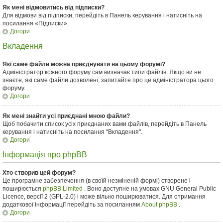
Як мені відмовитись від підписки?
Для відмови від підписки, перейдіть в Панель керування і натисніть на
посилання «Підписки».
Догори
Вкладення
Які саме файли можна приєднувати на цьому форумі?
Адміністратор кожного форуму сам визначає типи файлів. Якщо ви не
знаєте, які саме файли дозволені, запитайте про це адміністратора цього
форуму.
Догори
Як мені знайти усі приєднані мною файли?
Щоб побачити список усіх приєднаних вами файлів, перейдіть в Панель
керування і натисніть на посилання "Вкладення".
Догори
Інформація про phpBB
Хто створив цей форум?
Це програмне забезпечення (в своїй незміненій формі) створене і
поширюється
phpBB Limited
. Воно доступне на умовах GNU General Public
Licence, версії 2 (GPL-2.0) і може вільно поширюватися. Для отримання
додаткової інформації перейдіть за посиланням
About phpBB
.
Догори