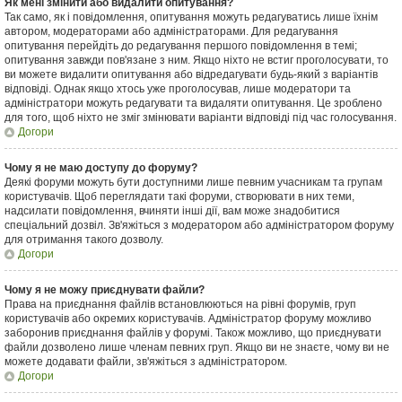
Як мені змінити або видалити опитування?
Так само, як і повідомлення, опитування можуть редагуватись лише їхнім
автором, модераторами або адміністраторами. Для редагування
опитування перейдіть до редагування першого повідомлення в темі;
опитування завжди пов'язане з ним. Якщо ніхто не встиг проголосувати, то
ви можете видалити опитування або відредагувати будь-який з варіантів
відповіді. Однак якщо хтось уже проголосував, лише модератори та
адміністратори можуть редагувати та видаляти опитування. Це зроблено
для того, щоб ніхто не зміг змінювати варіанти відповіді під час голосування.
Догори
Чому я не маю доступу до форуму?
Деякі форуми можуть бути доступними лише певним учасникам та групам
користувачів. Щоб переглядати такі форуми, створювати в них теми,
надсилати повідомлення, вчиняти інші дії, вам може знадобитися
спеціальний дозвіл. Зв'яжіться з модератором або адміністратором форуму
для отримання такого дозволу.
Догори
Чому я не можу приєднувати файли?
Права на приєднання файлів встановлюються на рівні форумів, груп
користувачів або окремих користувачів. Адміністратор форуму можливо
заборонив приєднання файлів у форумі. Також можливо, що приєднувати
файли дозволено лише членам певних груп. Якщо ви не знаєте, чому ви не
можете додавати файли, зв'яжіться з адміністратором.
Догори