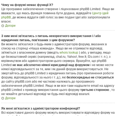
Чому на форумі немає функції X?
Це програмне забезпечення створене і ліцензоване phpBB Limited. Якщо ви
вважаєте, що якась функція повинна бути додана, відвідайте
Центр ідей
phpBB
, де можна віддати свій голос за вже подані ідеї або запропонувати
власні.
Догори
З ким мені зв'язатись з питань некоректного використання і / або
юридичних питань, пов'язаних з цим форумом?
Ви можете зв'язатися з будь-яким з адміністраторів форуму, вказаних в
списку на сторінці «Наша команда». Якщо ви не отримаєте відповіді,
зв'яжіться з власником домену (введіть
whois lookup
) або, у випадку, якщо
це безкоштовний сервіс (наприклад, chat.ru, Yahoo!, free.fr, f2s.com і т. п.), з
керівництвом або адміністратором цього сервера. Врахуйте, що phpBB
Limited
не має абсолютно ніякої юрисдикції над форумом
і не може нести
ніякої відповідальності за те, ким і як даний форум використовується. Не
звертайтесь до phpBB Limited з юридичних питань (про припинення роботи
форуму, відповідальності за нього і т. д.), які
безпосередньо не стосуються
до сайту phpBB.com або які частково належать до програмного
забезпечення phpBB Limited. Якщо ж ви все-таки надішлете email на адресу
phpBB Limited з приводу використання цього форуму
третьою стороною
, то
не чекайте детальної відповіді чи будь-якої відповіді взагалі.
Догори
Як мені зв'язатися з адміністратором конференції?
Всі користувачі даного форуму можуть використовувати відповідну форму на