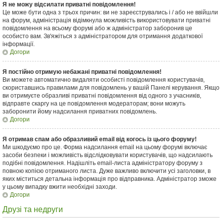
Я не можу відсилати приватні повідомлення!
Це може бути одна з трьох причин: ви не зареєструвались і / або не ввійшли
на форум, адміністрація відімкнула можливість використовувати приватні
повідомлення на всьому форумі або ж адміністратор заборонив це
особисто вам. Зв'яжіться з адміністратором для отримання додаткової
інформації.
Догори
Я постійно отримую небажані приватні повідомлення!
Ви можете автоматично видаляти особисті повідомлення користувачів,
скориставшись правилами для повідомлень у вашій Панелі керування. Якщо
ви отримуєте образливі приватні повідомлення від одного з учасників,
відправте скаргу на це повідомлення модераторам; вони можуть
заборонити йому надсилання приватних повідомлень.
Догори
Я отримав спам або образливий email від когось із цього форуму!
Ми шкодуємо про це. Форма надсилання email на цьому форумі включає
засоби безпеки і можливість відслідковувати користувачів, що надсилають
подібні повідомлення. Надішліть email-листа адміністратору форуму з
повною копією отриманого листа. Дуже важливо включити усі заголовки, в
яких міститься детальна інформація про відправника. Адміністратор зможе
у цьому випадку вжити необхідні заходи.
Догори
Друзі та недруги