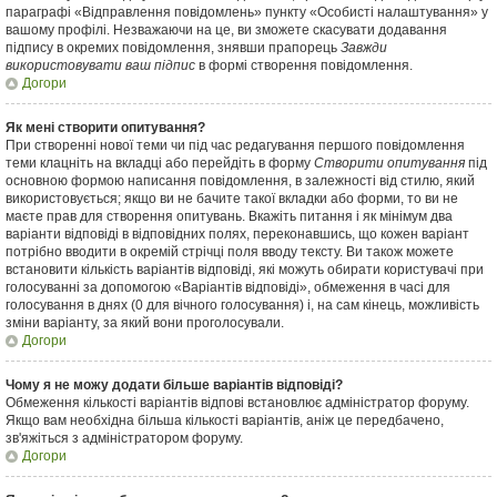
параграфі «Відправлення повідомлень» пункту «Особисті налаштування» у
вашому профілі. Незважаючи на це, ви зможете скасувати додавання
підпису в окремих повідомлення, знявши прапорець
Завжди
використовувати ваш підпис
в формі створення повідомлення.
Догори
Як мені створити опитування?
При створенні нової теми чи під час редагування першого повідомлення
теми клацніть на вкладці або перейдіть в форму
Створити опитування
під
основною формою написання повідомлення, в залежності від стилю, який
використовується; якщо ви не бачите такої вкладки або форми, то ви не
маєте прав для створення опитувань. Вкажіть питання і як мінімум два
варіанти відповіді в відповідних полях, переконавшись, що кожен варіант
потрібно вводити в окремій стрічці поля вводу тексту. Ви також можете
встановити кількість варіантів відповіді, які можуть обирати користувачі при
голосуванні за допомогою «Варіантів відповіді», обмеження в часі для
голосування в днях (0 для вічного голосування) і, на сам кінець, можливість
зміни варіанту, за який вони проголосували.
Догори
Чому я не можу додати більше варіантів відповіді?
Обмеження кількості варіантів відпові встановлює адміністратор форуму.
Якщо вам необхідна більша кількості варіантів, аніж це передбачено,
зв'яжіться з адміністратором форуму.
Догори