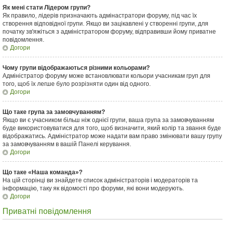
Як мені стати Лідером групи?
Як правило, лідерів призначають адмінастратори форуму, під час їх
створення відповідної групи. Якщо ви зацікавлені у створенні групи, для
початку зв'яжіться з адміністратором форуму, відправивши йому приватне
повідомлення.
Догори
Чому групи відображаються різними кольорами?
Адміністратор форуму може встановлювати кольори учасникам груп для
того, щоб їх легше було розрізняти один від одного.
Догори
Що таке група за замовчуванням?
Якщо ви є учасником більш ніж однієї групи, ваша група за замовчуванням
буде використовуватися для того, щоб визначити, який колір та звання буде
відображатись. Адміністратор може надати вам право змінювати вашу групу
за замовчуванням в вашій Панелі керування.
Догори
Що таке «Наша команда»?
На цій сторінці ви знайдете список адміністраторів і модераторів та
інформацію, таку як відомості про форуми, які вони модерують.
Догори
Приватні повідомлення