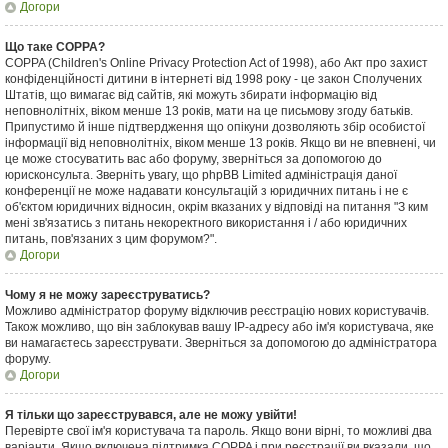
Догори
Що таке COPPA?
COPPA (Children's Online Privacy Protection Act of 1998), або Акт про захист
конфіденційності дитини в інтернеті від 1998 року - це закон Сполучених
Штатів, що вимагає від сайтів, які можуть збирати інформацію від
неповнолітніх, віком менше 13 років, мати на це письмову згоду батьків.
Припустимо й інше підтвердження що опікуни дозволяють збір особистої
інформації від неповнолітніх, віком менше 13 років. Якщо ви не впевнені, чи
це може стосуватить вас або форуму, зверніться за допомогою до
юрисконсульта. Зверніть увагу, що phpBB Limited адміністрація даної
конференції не може надавати консультацій з юридичних питань і не є
об'єктом юридичних відносин, окрім вказаних у відповіді на питання "З ким
мені зв'язатись з питань некоректного використання і / або юридичних
питань, пов'язаних з цим форумом?".
Догори
Чому я не можу зареєструватись?
Можливо адміністратор форуму відключив реєстрацію нових користувачів.
Також можливо, що він заблокував вашу IP-адресу або ім'я користувача, яке
ви намагаєтесь зареєструвати. Зверніться за допомогою до адміністратора
форуму.
Догори
Я тільки що зареєструвався, але не можу увійти!
Перевірте свої ім'я користувача та пароль. Якщо вони вірні, то можливі два
варіанти. Якщо включена підтримка COPPA і при реєстрації ви вказали, що