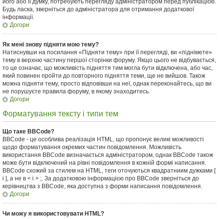
його або її думку, потребують перегляду адміністратором перед публікацією.
Будь ласка, зверніться до адміністратора для отримання додаткової
інформації.
Догори
Як мені знову підняти мою тему?
Натиснувши на посилання «Підняти тему» при її перегляді, ви «піднімете»
тему в верхню частину першої сторінки форуму. Якщо цього не відбувається,
то це означає, що можливість підняття тим могла бути відключена, або час,
який повинен пройти до повторного підняття теми, ще не вийшов. Також
можна підняти тему, просто відповівши на неї, однак переконайтесь, що ви
не порушуєте правила форуму, в якому знаходитесь.
Догори
Форматування тексту і типи тем
Що таке BBCode?
BBCode - це особлива реалізація HTML, що пропонує великі можливості
щодо форматування окремих частин повідомлення. Можливість
використання BBCode визначається адміністратором, однак BBCode також
може бути відключений на рівні повідомлення в кожній формі написання.
BBCode схожий за стилем на HTML, теги оточуються квадратниим дужками [
і ], а не в < і > ;. За додатковою інформацією про BBCode зверніться до
керівництва з BBCode, яка доступна з форми написання повідомлення.
Догори
Чи можу я використовувати HTML?