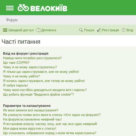
Форум
Швидкий доступ
Допомога
Пошук
Реєстрація
Вхід
Часті питання
Вхід на форум і реєстрація
Навіщо мені потрібно реєструватися?
Що таке COPPA?
Чому я не можу зареєструватись?
Я тільки що зареєструвався, але не можу увійти!
Чому я не можу увійти?
Я колись зареєструвався, але тепер не можу увійти!
Я забув пароль!
Чому мені постійно доводиться вводити ім’я і пароль?
Що робить функція "Видалити файли cookie"?
Параметри та налаштування
Як мені змінити мої налаштування?
Як уникнути появи мого імені в списку «Хто зараз на форумі»?
На форумі встановлено невірний час!
Я встановив власну часову зону, але час все одно невірний!
Моя рідна мова відсутня у списку!
Що означають зображення поряд з моїм ім'ям користувача?