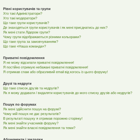
Рівні користувачів та групи
Хто такі Адміністратори?
Хто такі модератори?
Що таке групи користувачів?
Де знаходяться групи користувачів і як мені приєднатись до них?
Як мені стати Лідером групи?
Чому групи відображаються різними кольорами?
Що таке група за замовчуванням?
Що таке «Наша команда»?
Приватні повідомлення
Я не можу відсилати приватні повідомлення!
Я постійно отримую небажані приватні повідомлення!
Я отримав спам або образливий email від когось із цього форуму!
Друзі та недруги
Що таке список друзів та недругів?
Як я можу додавати / видаляти користувачів до мого списку друзів або недругів?
Пошук по форумах
Як мені здійснити пошук на форумі?
Чому мій пошук не дає результатів?
В результаті пошуку я отримав порожню сторінку!
Як мені знайти учасників форуму?
Як мені знайти власні повідомлення та теми?
Абонементи і закладки