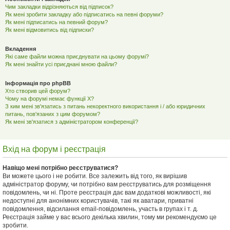
Чим закладки відрізняються від підписок?
Як мені зробити закладку або підписатись на певні форуми?
Як мені підписатись на певний форум?
Як мені відмовитись від підписки?
Вкладення
Які саме файли можна приєднувати на цьому форумі?
Як мені знайти усі приєднані мною файли?
Інформація про phpBB
Хто створив цей форум?
Чому на форумі немає функції X?
З ким мені зв'язатись з питань некоректного використання і / або юридичних
питань, пов'язаних з цим форумом?
Як мені зв'язатися з адміністратором конференції?
Вхід на форум і реєстрація
Навіщо мені потрібно реєструватися?
Ви можете цього і не робити. Все залежить від того, як вирішив
адміністратор форуму, чи потрібно вам реєструватись для розміщення
повідомлень, чи ні. Проте реєстрація дає вам додаткові можливості, які
недоступні для анонімних користувачів, такі як аватари, приватні
повідомлення, відсилання email-повідомлень, участь в групах і т. д.
Реєстрація займе у вас всього декілька хвилин, тому ми рекомендуємо це
зробити.