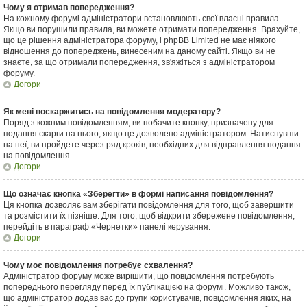
Чому я отримав попередження?
На кожному форумі адміністратори встановлюють свої власні правила.
Якщо ви порушили правила, ви можете отримати попередження. Врахуйте,
що це рішення адміністратора форуму, і phpBB Limited не має ніякого
відношення до попереджень, винесеним на даному сайті. Якщо ви не
знаєте, за що отримали попередження, зв'яжіться з адміністратором
форуму.
Догори
Як мені поскаржитись на повідомлення модератору?
Поряд з кожним повідомленням, ви побачите кнопку, призначену для
подання скарги на нього, якщо це дозволено адміністратором. Натиснувши
на неї, ви пройдете через ряд кроків, необхідних для відправлення подання
на повідомлення.
Догори
Що означає кнопка «Зберегти» в формі написання повідомлення?
Ця кнопка дозволяє вам зберігати повідомлення для того, щоб завершити
та розмістити їх пізніше. Для того, щоб відкрити збережене повідомлення,
перейдіть в параграф «Чернетки» панелі керування.
Догори
Чому моє повідомлення потребує схвалення?
Адміністратор форуму може вирішити, що повідомлення потребують
попереднього перегляду перед їх публікацією на форумі. Можливо також,
що адміністратор додав вас до групи користувачів, повідомлення яких, на