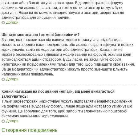
аватара» або «Завантажувана аватара». Від адміністратора форуму
залежить чи дозволені аватари, а також які типи аватар можуть бути
доступні. Якщо ви не можете використовувати аватари, зверніться до
адміністратора для з'ясування причин.
Догори
Що таке моє звання і як мені його змінити?
Звання, яке знаходиться під вашим іменем користувача, відображає
кількість створених вами повідомлень або дозволяє ідентифікувати певних
користувачів, таких як модератори або адміністратори. Взагалі ви не
можете безпосередньо змінювати жодне звання на форумі, оскільки вони
встановлюються адміністратором. Будь ласка, не засмічуйте форум
непотрібними повідомленнями тільки для того, щоб підвищити своє звання.
За це модератори чи адміністратори можуть просто зменшити кількість
написаних вами повідомлень.
Догори
Коли я натискаю на посилання «email», від мене вимагається
залогуватись!
Тільки зареєстровані користувачі можуть відправляти email-повідомлення
на форумі через вбудовану форму, і лише якщо адміністратор увімкнув цю
функцію. Це зроблено для того, щоб запобігти зловживанню поштовою
системою анонімними користувачами.
Догори
Створення повідомлень