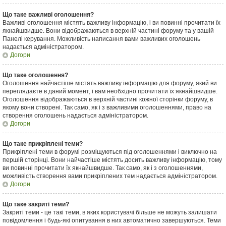
Що таке важливі оголошення?
Важливі оголошення містять важливу інформацію, і ви повинні прочитати їх
якнайшвидше. Вони відображаються в верхній частині форуму та у вашій
Панелі керування. Можливість написання вами важливих оголошень
надається адміністратором.
Догори
Що таке оголошення?
Оголошення найчастіше містять важливу інформацію для форуму, який ви
переглядаєте в даний момент, і вам необхідно прочитати їх якнайшвидше.
Оголошення відображаються в верхній частині кожної сторінки форуму, в
якому вони створені. Так само, як і з важливими оголошеннями, право на
створення оголошень надається адміністратором.
Догори
Що таке прикріплені теми?
Прикріплені теми в форумі розміщуються під оголошеннями і виключно на
першій сторінці. Вони найчастіше містять досить важливу інформацію, тому
ви повинні прочитати їх якнайшвидше. Так само, як і з оголошеннями,
можливість створення вами прикріплених тем надається адміністратором.
Догори
Що таке закриті теми?
Закриті теми - це такі теми, в яких користувачі більше не можуть залишати
повідомлення і будь-які опитування в них автоматично завершуються. Теми