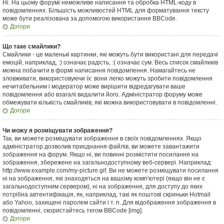
Ні. На цьому форумі неможливе написання та обробка HTML-коду в
повідомленнях. Більшість можливостей HTML для форматування тексту
може бути реалізована за допомогою використання BBCode.
Догори
Що таке смайлики?
Смайлики - це маленькі картинки, які можуть бути використані для передачі
емоцій, наприклад, :) означає радість, :( означає сум. Весь список смайликів
можна побачити в формі написання повідомлення. Намагайтесь не
зловживати, використовуючи їх: вони легко можуть зробити повідомлення
нечитабельним і модератор може вирішити відредагувати ваше
повідомлення або взагалі видалити його. Адміністратор форуму може
обмежувати кількість смайликів, які можна використовувати в повідомленні.
Догори
Чи можу я розміщувати зображення?
Так, ви можете розміщувати зображення в своїх повідомленнях. Якщо
адміністратор дозволив приєднання файлів, ви можете завантажити
зображення на форум. Якщо ні, ви повинні розмістити посилання на
зображення, збережене на загальнодоступному веб-сервері. Наприклад:
http://www.example.com/my-picture.gif. Ви не можете розміщувати посилання
ні на зображення, які знаходяться на вашому комп'ютері (якщо він не є
загальнодоступним сервером), ні на зображення, для доступу до яких
потрібна автентифікація, як, наприклад, такі як поштові скриньки Hotmail
або Yahoo, захищені паролем сайти і т. п. Для відображення зображення в
повідомленні, скористайтесь тегом BBCode [img].
Догори