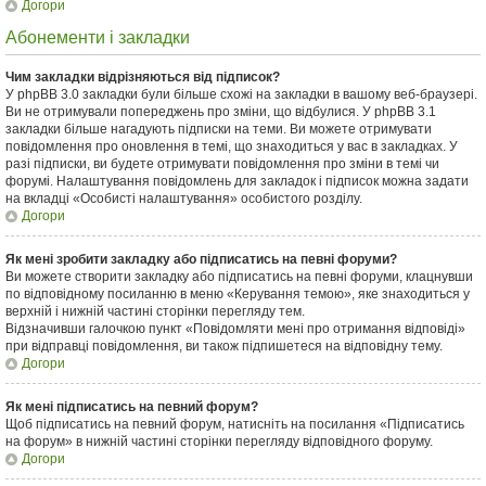
Догори
Абонементи і закладки
Чим закладки відрізняються від підписок?
У phpBB 3.0 закладки були більше схожі на закладки в вашому веб-браузері.
Ви не отримували попереджень про зміни, що відбулися. У phpBB 3.1
закладки більше нагадують підписки на теми. Ви можете отримувати
повідомлення про оновлення в темі, що знаходиться у вас в закладках. У
разі підписки, ви будете отримувати повідомлення про зміни в темі чи
форумі. Налаштування повідомлень для закладок і підписок можна задати
на вкладці «Особисті налаштування» особистого розділу.
Догори
Як мені зробити закладку або підписатись на певні форуми?
Ви можете створити закладку або підписатись на певні форуми, клацнувши
по відповідному посиланню в меню «Керування темою», яке знаходиться у
верхній і нижній частині сторінки перегляду тем.
Відзначивши галочкою пункт «Повідомляти мені про отримання відповіді»
при відправці повідомлення, ви також підпишетеся на відповідну тему.
Догори
Як мені підписатись на певний форум?
Щоб підписатись на певний форум, натисніть на посилання «Підписатись
на форум» в нижній частині сторінки перегляду відповідного форуму.
Догори