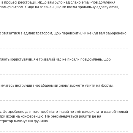
 в процесі реєстрації. Якщо вам було надіслано email-повідомлення
пам-фільтром. Якщо ви впевнені, що ви ввели правильну адресу email,
но зв'язатися з адміністратором, щоб перевірити, чи не був вам заборонено
ляють користувачів, які тривалий час не писали повідомлень, щоб
имуйтесь інструкцій і незабаром ви знову зможете увійти на форум.
. Це зроблено для того, щоб ніхто інший не зміг використати ваш обліковий
при вході на конференцію. Не рекомендується робити це на
істратор вимкнув цю функцію.