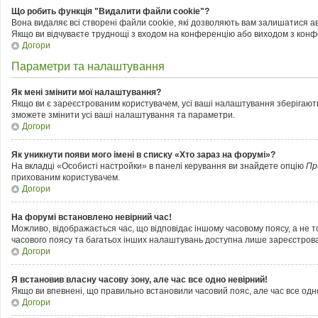
Що робить функція "Видалити файли cookie"?
Вона видаляє всі створені файли cookie, які дозволяють вам залишатися ав
Якщо ви відчуваєте труднощі з входом на конференцію або виходом з конфе
Догори
Параметри та налаштування
Як мені змінити мої налаштування?
Якщо ви є зареєстрованим користувачем, усі ваші налаштування зберігаються
зможете змінити усі ваші налаштування та параметри.
Догори
Як уникнути появи мого імені в списку «Хто зараз на форумі»?
На вкладці «Особисті настройки» в панелі керування ви знайдете опцію
Пр
прихованим користувачем.
Догори
На форумі встановлено невірний час!
Можливо, відображається час, що відповідає іншому часовому поясу, а не том
часового поясу та багатьох інших налаштувань доступна лише зареєстрова
Догори
Я встановив власну часову зону, але час все одно невірний!
Якщо ви впевнені, що правильно встановили часовий пояс, але час все одн
Догори