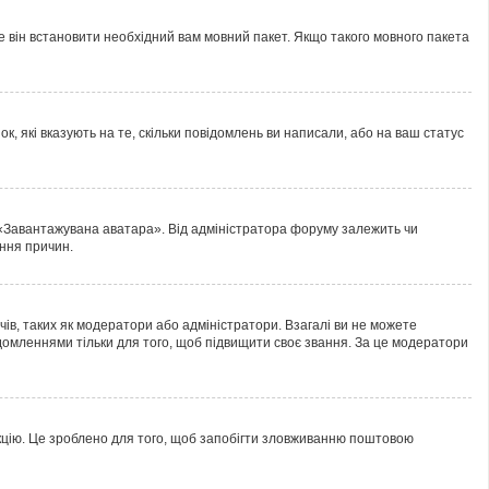
е він встановити необхідний вам мовний пакет. Якщо такого мовного пакета
к, які вказують на те, скільки повідомлень ви написали, або на ваш статус
 «Завантажувана аватара». Від адміністратора форуму залежить чи
ання причин.
ів, таких як модератори або адміністратори. Взагалі ви не можете
домленнями тільки для того, щоб підвищити своє звання. За це модератори
нкцію. Це зроблено для того, щоб запобігти зловживанню поштовою