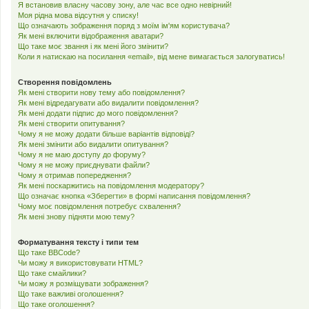
Я встановив власну часову зону, але час все одно невірний!
Моя рідна мова відсутня у списку!
Що означають зображення поряд з моїм ім'ям користувача?
Як мені включити відображення аватари?
Що таке моє звання і як мені його змінити?
Коли я натискаю на посилання «email», від мене вимагається залогуватись!
Створення повідомлень
Як мені створити нову тему або повідомлення?
Як мені відредагувати або видалити повідомлення?
Як мені додати підпис до мого повідомлення?
Як мені створити опитування?
Чому я не можу додати більше варіантів відповіді?
Як мені змінити або видалити опитування?
Чому я не маю доступу до форуму?
Чому я не можу приєднувати файли?
Чому я отримав попередження?
Як мені поскаржитись на повідомлення модератору?
Що означає кнопка «Зберегти» в формі написання повідомлення?
Чому моє повідомлення потребує схвалення?
Як мені знову підняти мою тему?
Форматування тексту і типи тем
Що таке BBCode?
Чи можу я використовувати HTML?
Що таке смайлики?
Чи можу я розміщувати зображення?
Що таке важливі оголошення?
Що таке оголошення?