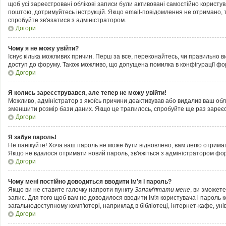
щоб усі зареєстровані облікові записи були активовані самостійно користу
поштою, дотримуйтесь інструкцій. Якщо email-повідомлення не отримано, т
спробуйте зв'язатися з адміністратором.
Догори
Чому я не можу увійти?
Існує кілька можливих причин. Перш за все, переконайтесь, чи правильно ви
доступ до форуму. Також можливо, що допущена помилка в конфігурації фор
Догори
Я колись зареєструвався, але тепер не можу увійти!
Можливо, адміністратор з якоїсь причини деактивував або видалив ваш облі
зменшити розмір бази даних. Якщо це трапилось, спробуйте ще раз зареєст
Догори
Я забув пароль!
Не панікуйте! Хоча ваш пароль не може бути відновлено, вам легко отримат
Якщо не вдалося отримати новий пароль, зв'яжіться з адміністратором фо
Догори
Чому мені постійно доводиться вводити ім’я і пароль?
Якщо ви не ставите галочку напроти пункту
Запам'ятати мене
, ви зможет
запис. Для того щоб вам не доводилося вводити ім'я користувача і пароль 
загальнодоступному комп'ютері, наприклад в бібліотеці, інтернет-кафе, унів
Догори