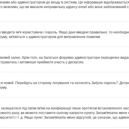
вачами або адміністратором до входу в систему. Ця інформація відображається
о можливо, що ви вказали неправильну адресу email або вона заблокований с
 вводите ім'я користувача і пароль. Якщо дані введені правильно, то необхід
уму, зв'яжіться з адміністратором для виправлення помилки.
ковий запис. Крім того, на багатьох форумах адміністратори періодично вида
руватись і активніше приймати участь у дискусіях.
и новий. Перейдіть на сторінку логування та натисніть
Забули пароль?
. Дотр
руму.
е залишатися під своїм ім'ям на конференції лише протягом встановленого часу
кожного разу, ви можете поставити галочку напроти пункту
Запам'ятати мене
ерситеті і т. д. Якщо пункт
Запам'ятати мене
відсутній, це означає, що адмін