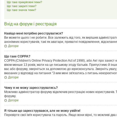
Що таке прикріплені теми?
Що таке закриті теми?
Що таке значок теми?
Вхід на форум і реєстрація
Навіщо мені потрібно реєструватися?
Ви можете цього і не робити. Все залежить від того, як вирішив адміністра
анонімних користувачів, такі як аватари, приватні повідомлення, відсилання
Догори
Що таке COPPA?
COPPA (Children's Online Privacy Protection Act of 1998), або Акт про захис
віком менше 13 років, мати на це письмову згоду батьків. Припустимо й інш
вас або форуму, зверніться за допомогою до юрисконсульта. Зверніть увагу
вказаних у відповіді на питання "З ким мені зв'язатись з питань некоректн
Догори
Чому я не можу зареєструватись?
Можливо адміністратор форуму відключив реєстрацію нових користувачів. Т
форуму.
Догори
Я тільки що зареєструвався, але не можу увійти!
Перевірте свої ім'я користувача та пароль. Якщо вони вірні, то можливі дв