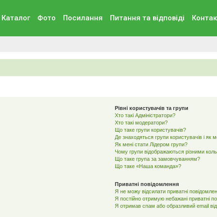
Каталог
Фото
Посилання
Питання та вiдповiдi
Контак
Рівні користувачів та групи
Хто такі Адміністратори?
Хто такі модератори?
Що таке групи користувачів?
Де знаходяться групи користувачів і як 
Як мені стати Лідером групи?
Чому групи відображаються різними кол
Що таке група за замовчуванням?
Що таке «Наша команда»?
Приватні повідомлення
Я не можу відсилати приватні повідомлен
Я постійно отримую небажані приватні п
Я отримав спам або образливий email від