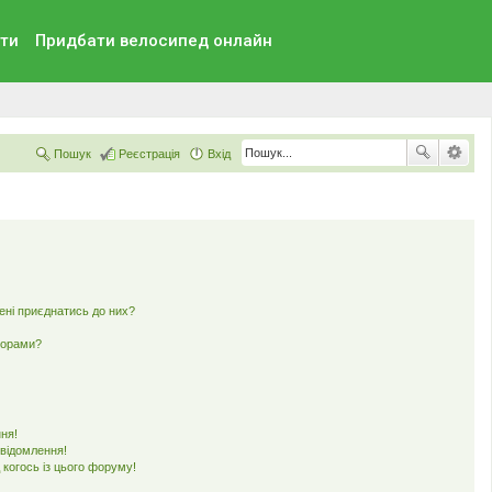
ти
Придбати велосипед онлайн
Пошук
Реєстрація
Вхід
мені приєднатись до них?
ьорами?
ня!
овідомлення!
 когось із цього форуму!