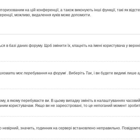
торизованим на цій конференції, а також виконують інші функції, такі як відс
ренції, можливо, видалення куків може допомогти.
 в базі даних форуму. Щоб змінити їх, клацніть на імені користувача у верхн
иховати моє перебування на форумі
. Виберіть
Так
, і ви будете видимі лише 
у, в якому перебуваєте ви. В цьому випадку змініть в налаштуваннях часовий по
ним користувачам. Якщо ви не зареєстровані, то це непоганий момент зробит
о невірний, значить, годинник на сервері встановлено неправильно. Повідомт