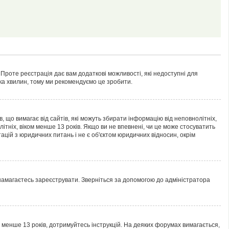
 Проте реєстрація дає вам додаткові можливості, які недоступні для
лька хвилин, тому ми рекомендуємо це зробити.
ів, що вимагає від сайтів, які можуть збирати інформацію від неповнолітніх,
ітніх, віком менше 13 років. Якщо ви не впевнені, чи це може стосуватить
ацій з юридичних питань і не є об'єктом юридичних відносин, окрім
 намагаєтесь зареєструвати. Зверніться за допомогою до адміністратора
м менше 13 років, дотримуйтесь інструкцій. На деяких форумах вимагається,