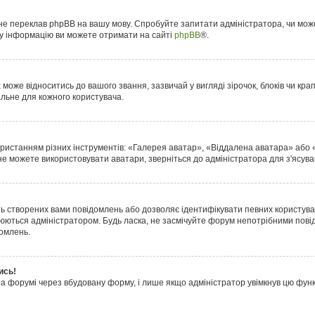
 не переклав phpBB на вашу мову. Спробуйте запитати адміністратора, чи мож
ову інформацію ви можете отримати на сайті
phpBB
®.
оже відноситись до вашого звання, зазвичай у вигляді зірочок, блоків чи крапо
альне для кожного користувача.
ористанням різних інструментів: «Галерея аватар», «Віддалена аватара» або
 не можете використовувати аватари, зверніться до адміністратора для з'ясув
ть створених вами повідомлень або дозволяє ідентифікувати певних користувач
юються адміністратором. Будь ласка, не засмічуйте форум непотрібними пові
домлень.
ись!
на форумі через вбудовану форму, і лише якщо адміністратор увімкнув цю фу