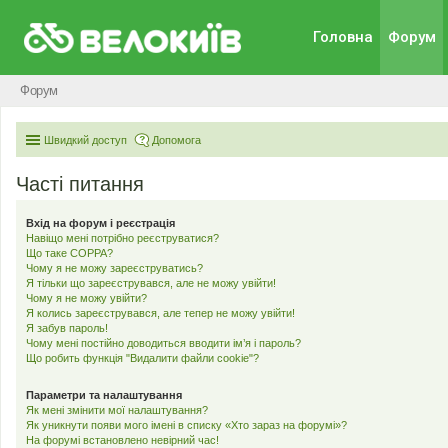
Головна
Форум
Форум
Швидкий доступ
Допомога
Часті питання
Вхід на форум і реєстрація
Навіщо мені потрібно реєструватися?
Що таке COPPA?
Чому я не можу зареєструватись?
Я тільки що зареєструвався, але не можу увійти!
Чому я не можу увійти?
Я колись зареєструвався, але тепер не можу увійти!
Я забув пароль!
Чому мені постійно доводиться вводити ім’я і пароль?
Що робить функція "Видалити файли cookie"?
Параметри та налаштування
Як мені змінити мої налаштування?
Як уникнути появи мого імені в списку «Хто зараз на форумі»?
На форумі встановлено невірний час!