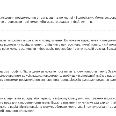
озміщення повідомлення в темі клацніть по кнопці «Відповісти». Можливо, до
те створювати нові теми», «Ви можете додавати файли» і т. п.
ати і видаляти лише власні повідомлення. Ви можете відредагувати повідом
відповів на повідомлення, то під ним з'явиться невеличкий напис, який показує
а вони можуть залишити інформацію про зроблені зміни на свій розсуд. Враху
вашому профілі. Після цього ви можете поставити галочку напроти пункту
Завж
амовчуванням до усіх ваших повідомлень, зробивши відповідний вибір у пар
ису в окремих повідомлення, знявши прапорець
Завжди використовувати ваш 
ми клацніть на вкладці або перейдіть в форму
Створити опитування
під осн
те прав для створення опитувань. Вкажіть питання і як мінімум два варіанти в
лькість варіантів відповіді, які можуть обирати користувачі при голосуванні за
який вони проголосували.