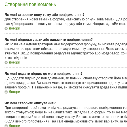
Створення повідомлень
Як мені створити нову тему або повідомлення?
Для створення нової теми на форумі, натисніть кнопку «Нова тема». Для р
вас дії перераховані внизу сторінки форуму або теми. Наприклад: «Ви може
Догори
Як мені відредагувати або видалити повідомлення?
Якщо ви не є адміністратором або модератором форуму, ви можете редагув
інколи лише протягом обмеженого часу з моменту створення. Якщо хтось вже 
з'явиться, якщо повідомлення редагував адміністратор або модератор, хоч
хтось відповів.
Догори
Як мені додати підпис до мого повідомлення?
Щоб додати підпис до повідомлення, ви повинні спочатку створити його в 
підпис приєднався. Ви також можете налаштувати приєднання підпису за з
вашому профілі. Незважаючи на це, ви зможете скасувати додавання підп
Догори
Як мені створити опитування?
При створенні нової теми чи під час редагування першого повідомлення те
використовується; якщо ви не бачите такої вкладки або форми, то ви не має
вводити в окремій стрічці поля вводу тексту. Ви також можете встановити кі
(0 для вічного голосування) і, на сам кінець, можливість зміни варіанту, за 
Догори