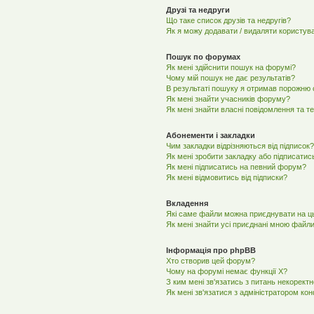
Друзі та недруги
Що таке список друзів та недругів?
Як я можу додавати / видаляти користува
Пошук по форумах
Як мені здійснити пошук на форумі?
Чому мій пошук не дає результатів?
В результаті пошуку я отримав порожню с
Як мені знайти учасників форуму?
Як мені знайти власні повідомлення та т
Абонементи і закладки
Чим закладки відрізняються від підписок?
Як мені зробити закладку або підписатис
Як мені підписатись на певний форум?
Як мені відмовитись від підписки?
Вкладення
Які саме файли можна приєднувати на 
Як мені знайти усі приєднані мною файл
Інформація про phpBB
Хто створив цей форум?
Чому на форумі немає функції X?
З ким мені зв'язатись з питань некорект
Як мені зв'язатися з адміністратором ко