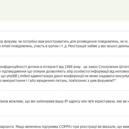
тор форуму, чи потрібно вам реєструватись для розміщення повідомлень, чи ні.
 email-повідомлень, участь в групах і т. д. Реєстрація займе у вас всього декі
т конфіденційності дитини в інтернеті від 1998 року - це закон Сполучених Штат
е підтвердження що опікуни дозволяють збір особистої інформації від неповнол
, що phpBB Limited адміністрація даної конференції не може надавати консульт
ого використання і / або юридичних питань, пов'язаних з цим форумом?".
акож можливо, що він заблокував вашу IP-адресу або ім'я користувача, яке ви
а варіанти. Якщо включена підтримка COPPA і при реєстрації ви вказали, що ва