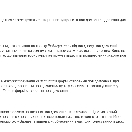
ведеться зареєструватися, перш ніж відправити повідомлення. Доступні для
лення, натиснувши на кнопку
Редагувати
у відповідному повідомленні,
 скільки разів ви редагували, а також дату і час останньої з них. Воно не
йте, що звичайні користувачі не можуть видалити повідомлення, на яке вже
ди використовувати ваш підпис
в формі створення повідомлення, щоб
аграфі «Відправлення повідомлень» пункту «Особисті налаштування» у
підпис
в формі створення повідомлення.
овною формою написання повідомлення, в залежності від стилю, який
ідповіді в відповідних полях, переконавшись, що кожен варіант потрібно
 допомогою «Варіантів відповіді», обмеження в часі для голосування в днях