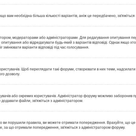
що вам необхідна більша кількості варіантів, аніж це передбачено, зв'яжіться
 автором, модераторами або адміністраторами. Для редагування опитування пе
и опитування або відредагувати будь-який з варіантів відповіді. Однак якщо 
г змінювати варіанти відповіді під час голосування.
истувачів. Щоб переглядати такі форуми, створювати в них теми, надсилати п
го дозволу.
тувачів або окремих користувачів. Адміністратор форуму можливо заборонив
 додавати файли, зв'яжіться з адміністратором.
о ви порушили правила, ви можете отримати попередження. Врахуйте, що це р
е, за що отримали попередження, зв'яжіться з адміністратором форуму.