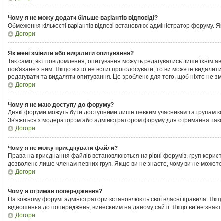
Чому я не можу додати більше варіантів відповіді?
Обмеження кількості варіантів відпові встановлює адміністратор форуму. Як
Догори
Як мені змінити або видалити опитування?
Так само, як і повідомлення, опитування можуть редагуватись лише їхнім
пов'язане з ним. Якщо ніхто не встиг проголосувати, то ви можете видалит
редагувати та видаляти опитування. Це зроблено для того, щоб ніхто не змі
Догори
Чому я не маю доступу до форуму?
Деякі форуми можуть бути доступними лише певним учасникам та групам кор
Зв'яжіться з модератором або адміністратором форуму для отримання тако
Догори
Чому я не можу приєднувати файли?
Права на приєднання файлів встановлюються на рівні форумів, груп корис
дозволено лише членам певних груп. Якщо ви не знаєте, чому ви не можете
Догори
Чому я отримав попередження?
На кожному форумі адміністратори встановлюють свої власні правила. Якщ
відношення до попереджень, винесеним на даному сайті. Якщо ви не знаєт
Догори