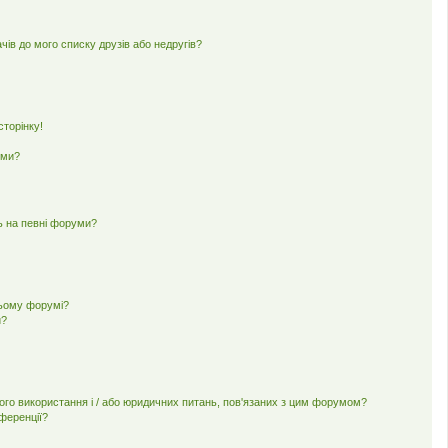
чів до мого списку друзів або недругів?
торінку!
еми?
ь на певні форуми?
цьому форумі?
и?
ного використання і / або юридичних питань, пов'язаних з цим форумом?
нференції?