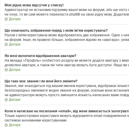
Моя рідна мова відсутня у списку!
Адміністратор не встановив підтримку вашої мови на форумі, або ще ніхто
не існує, то ви самі можете перекласти phpBB на свою рідну мову. Додатк
Догори
Що означають зображення поряд з моїм ім'ям користувача?
Разом з ім'ям користувача може відображатись два зображення. Одне з них м
на форумі. Інше, як правило більше, зображення відомо як «аватара», унік
Догори
Як мені включити відображення аватари?
На вкладці «Профіль» особистого розділу ви можете додати аватару з вик
дозволені аватари, а також які типи аватар можуть бути доступні. Якщо ви
Догори
Що таке моє звання і як мені його змінити?
Звання, яке знаходиться під вашим іменем користувача, відображає кількіс
безпосередньо змінювати жодне звання на форумі, оскільки вони встановл
чи адміністратори можуть просто зменшити кількість написаних вами пові
Догори
Коли я натискаю на посилання «email», від мене вимагається залогуват
Тільки зареєстровані користувачі можуть відправляти email-повідомлення 
системою анонімними користувачами.
Догори