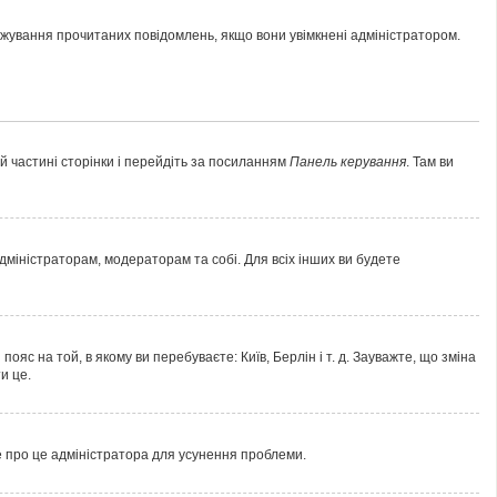
тежування прочитаних повідомлень, якщо вони увімкнені адміністратором.
ій частині сторінки і перейдіть за посиланням
Панель керування
. Там ви
адміністраторам, модераторам та собі. Для всіх інших ви будете
яс на той, в якому ви перебуваєте: Київ, Берлін і т. д. Зауважте, що зміна
и це.
е про це адміністратора для усунення проблеми.