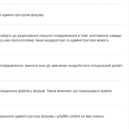
 з адміністратором форуму.
рейдіть до редагування першого повідомлення в темі; опитування завжди
хтось уже проголосував, лише модератори та адміністратори можуть
овідомлення, вчиняти інші дії, вам може знадобитися спеціальний дозвіл.
 приєднання файлів у форумі. Також можливо, що приєднувати файли
ішення адміністратора форуму, і phpBB Limited не має ніякого