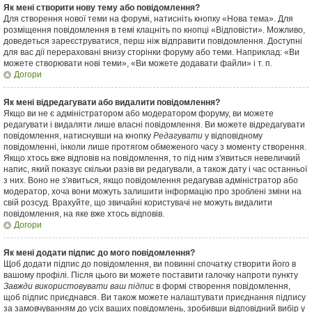
Як мені створити нову тему або повідомлення?
Для створення нової теми на форумі, натисніть кнопку «Нова тема». Для
розміщення повідомлення в темі клацніть по кнопці «Відповісти». Можливо,
доведеться зареєструватися, перш ніж відправити повідомлення. Доступні
для вас дії перераховані внизу сторінки форуму або теми. Наприклад: «Ви
можете створювати нові теми», «Ви можете додавати файли» і т. п.
Догори
Як мені відредагувати або видалити повідомлення?
Якщо ви не є адміністратором або модератором форуму, ви можете
редагувати і видаляти лише власні повідомлення. Ви можете відредагувати
повідомлення, натиснувши на кнопку
Редагувати
у відповідному
повідомленні, інколи лише протягом обмеженого часу з моменту створення.
Якщо хтось вже відповів на повідомлення, то під ним з'явиться невеличкий
напис, який показує скільки разів ви редагували, а також дату і час останньої
з них. Воно не з'явиться, якщо повідомлення редагував адміністратор або
модератор, хоча вони можуть залишити інформацію про зроблені зміни на
свій розсуд. Врахуйте, що звичайні користувачі не можуть видалити
повідомлення, на яке вже хтось відповів.
Догори
Як мені додати підпис до мого повідомлення?
Щоб додати підпис до повідомлення, ви повинні спочатку створити його в
вашому профілі. Після цього ви можете поставити галочку напроти пункту
Завжди використовувати ваш підпис
в формі створення повідомлення,
щоб підпис приєднався. Ви також можете налаштувати приєднання підпису
за замовчуванням до усіх ваших повідомлень, зробивши відповідний вибір у