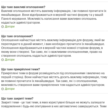
Що таке важливі оголошення?
Важливі оголошення містять важливу інформацію, і ви повинні прочитати їх
якнайшвидше. Вони відображаються в верхній частині форуму та у вашій
Панелі керування. Можливість написання вами важливих оголошень
надається адміністратором.
Догори
Що таке оголошення?
Оголошення найчастіше містять важливу інформацію для форуму, який ви
переглядаєте в даний момент, і вам необхідно прочитати їх якнайшвидше.
Оголошення відображаються в верхній частині кожної сторінки форуму, в
якому вони створені. Так само, як і з важливими оголошеннями, право на
створення оголошень надається адміністратором.
Догори
Що таке прикріплені теми?
Прикріплені теми в форумі розміщуються під оголошеннями і виключно на
першій сторінці. Вони найчастіше містять досить важливу інформацію, тому
ви повинні прочитати їх якнайшвидше. Так само, як і з оголошеннями,
можливість створення вами прикріплених тем надається адміністратором.
Догори
Що таке закриті теми?
Закриті теми - це такі теми, в яких користувачі більше не можуть залишати
повідомлення і будь-які опитування в них автоматично завершуються. Теми