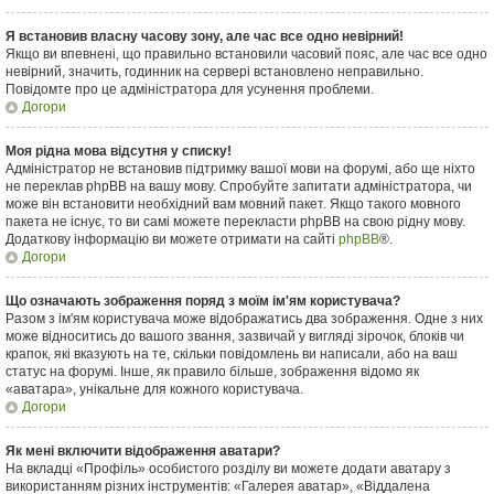
Я встановив власну часову зону, але час все одно невірний!
Якщо ви впевнені, що правильно встановили часовий пояс, але час все одно
невірний, значить, годинник на сервері встановлено неправильно.
Повідомте про це адміністратора для усунення проблеми.
Догори
Моя рідна мова відсутня у списку!
Адміністратор не встановив підтримку вашої мови на форумі, або ще ніхто
не переклав phpBB на вашу мову. Спробуйте запитати адміністратора, чи
може він встановити необхідний вам мовний пакет. Якщо такого мовного
пакета не існує, то ви самі можете перекласти phpBB на свою рідну мову.
Додаткову інформацію ви можете отримати на сайті
phpBB
®.
Догори
Що означають зображення поряд з моїм ім'ям користувача?
Разом з ім'ям користувача може відображатись два зображення. Одне з них
може відноситись до вашого звання, зазвичай у вигляді зірочок, блоків чи
крапок, які вказують на те, скільки повідомлень ви написали, або на ваш
статус на форумі. Інше, як правило більше, зображення відомо як
«аватара», унікальне для кожного користувача.
Догори
Як мені включити відображення аватари?
На вкладці «Профіль» особистого розділу ви можете додати аватару з
використанням різних інструментів: «Галерея аватар», «Віддалена