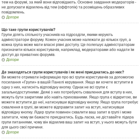
тем на форумі, за який вони відповідають. Основне завдання модераторів -
не допускати відхилень від тем (оффтопік) та розміщень образливих
повідомлень.
Догори
Що таке групи користувачів?
Групи ділять спільноту учасників на підрозділи, якими керують
адміністратори форуму. Кожен учасник може належати до кількох груп, а
кожна група може мати власні рівні доступу. Це полегшує адміністраторам
призначити кількох користувачів, наприклад, модераторами або надати їм
доступ до приватних форумів.
Догори
Де знаходяться групи користувачів і як мені приєднатись до них?
Ви можете отримати інформацію про всі групи користувачів за допомогою
посилання «Групи» в вашій Панелі керування. Якщо ви хочете вступити в
одну з них, натисніть відповідну кнопку. Однак не всі групи є
загальнодоступними. Деякі з них потребують схвалення для вступу в них,
можуть бути закритими або навіть прихованими. Якщо група є відкритою, ви
можете вступити до неї, натиснувши відповідну кнопку. Якщо група потребує
схвалення в групі, ви можете відправити запит на вступ, натиснувши
відповідну кнопку. Лідер групи повинен схвалити ваш запит в групі і може
запитати, чому ви бажаєте приєднатись. Будь ласка, не діставайте лідера
групи питаннями, чому він відхилив ваш запит на вступ, у нього можуть бути
для цього свої причини.
Догори