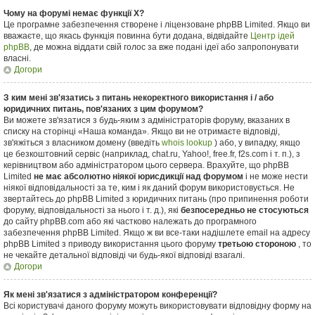
Чому на форумі немає функції X?
Це програмне забезпечення створене і ліцензоване phpBB Limited. Якщо ви
вважаєте, що якась функція повинна бути додана, відвідайте
Центр ідей
phpBB
, де можна віддати свій голос за вже подані ідеї або запропонувати
власні.
Догори
З ким мені зв'язатись з питань некоректного використання і / або
юридичних питань, пов'язаних з цим форумом?
Ви можете зв'язатися з будь-яким з адміністраторів форуму, вказаних в
списку на сторінці «Наша команда». Якщо ви не отримаєте відповіді,
зв'яжіться з власником домену (введіть
whois lookup
) або, у випадку, якщо
це безкоштовний сервіс (наприклад, chat.ru, Yahoo!, free.fr, f2s.com і т. п.), з
керівництвом або адміністратором цього сервера. Врахуйте, що phpBB
Limited
не має абсолютно ніякої юрисдикції над форумом
і не може нести
ніякої відповідальності за те, ким і як даний форум використовується. Не
звертайтесь до phpBB Limited з юридичних питань (про припинення роботи
форуму, відповідальності за нього і т. д.), які
безпосередньо не стосуються
до сайту phpBB.com або які частково належать до програмного
забезпечення phpBB Limited. Якщо ж ви все-таки надішлете email на адресу
phpBB Limited з приводу використання цього форуму
третьою стороною
, то
не чекайте детальної відповіді чи будь-якої відповіді взагалі.
Догори
Як мені зв'язатися з адміністратором конференції?
Всі користувачі даного форуму можуть використовувати відповідну форму на