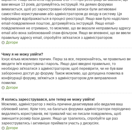
вам менше 13 років, дотримуйтесь інструкцій. На деяких форумах
вимагається, щоб усі зареєстровані облікові записи були активовані
самостійно користувачами або адміністратором до входу в систему. Ця
інформація відображається в процесі реєстрації. Якщо вам було надіслано
email-повідомлення поштою, дотримуйтесь інструкцій. Якщо email-
повідомлення не отримано, то можливо, що ви вказали неправильну адресу
email або вона заблокований спам-фільтром. Якщо ви впевнені, що ви ввели
правильну адресу email, спробуйте зв'язатися з адміністратором.
Догори
Чому я не можу увійти?
Існує кілька можливих причин. Перш за все, переконайтесь, чи правильно ви
вводите ім'я користувача і пароль. Якщо дані введені правильно, то
необхідно зв'язатися з адміністратором, щоб перевірити, чи не був вам
заборонено доступ до форуму. Також можливо, що допущена помилка в
конфігурації форуму, зв'яжіться з адміністратором для виправлення
помилки.
Догори
Я колись зареєструвався, але тепер не можу увійти!
Можливо, адміністратор з якоїсь причини деактивував або видалив ваш
обліковий запис. Крім того, на багатьох форумах адміністратори періодично
видаляють користувачів, які тривалий час не писали повідомлень, щоб
зменшити розмір бази даних. Якщо це трапилось, спробуйте ще раз
зареєструватись і активніше приймати участь у дискусіях.
Догори