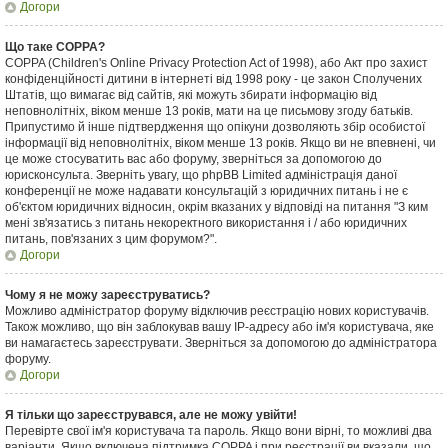
Догори
Що таке COPPA?
COPPA (Children's Online Privacy Protection Act of 1998), або Акт про захист
конфіденційності дитини в інтернеті від 1998 року - це закон Сполучених
Штатів, що вимагає від сайтів, які можуть збирати інформацію від
неповнолітніх, віком менше 13 років, мати на це письмову згоду батьків.
Припустимо й інше підтвердження що опікуни дозволяють збір особистої
інформації від неповнолітніх, віком менше 13 років. Якщо ви не впевнені, чи
це може стосуватить вас або форуму, зверніться за допомогою до
юрисконсульта. Зверніть увагу, що phpBB Limited адміністрація даної
конференції не може надавати консультацій з юридичних питань і не є
об'єктом юридичних відносин, окрім вказаних у відповіді на питання "З ким
мені зв'язатись з питань некоректного використання і / або юридичних
питань, пов'язаних з цим форумом?".
Догори
Чому я не можу зареєструватись?
Можливо адміністратор форуму відключив реєстрацію нових користувачів.
Також можливо, що він заблокував вашу IP-адресу або ім'я користувача, яке
ви намагаєтесь зареєструвати. Зверніться за допомогою до адміністратора
форуму.
Догори
Я тільки що зареєструвався, але не можу увійти!
Перевірте свої ім'я користувача та пароль. Якщо вони вірні, то можливі два
варіанти. Якщо включена підтримка COPPA і при реєстрації ви вказали, що