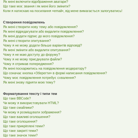
Як мені включити відображення аватари?
Що таке моє звання і як мені його змінити?
Коли я натискаю на посилання «email», від мене вимагається залогуватись!
Створення повідомлень
Як мені створити нову тему або повідомлення?
Як мені відредагувати або видалити повідомлення?
Як мені додати підпис до мого повідомлення?
Як мені створити опитування?
Чому я не можу додати більше варіантів відповіді?
Як мені змінити або видалити опитування?
Чому я не маю доступу до форуму?
Чому я не можу приєднувати файли?
Чому я отримав попередження?
Як мені поскаржитись на повідомлення модератору?
Що означає кнопка «Зберегти» в формі написання повідомлення?
Чому моє повідомлення потребує схвалення?
Як мені знову підняти мою тему?
Форматування тексту і типи тем
Що таке BBCode?
Чи можу я використовувати HTML?
Що таке смайлики?
Чи можу я розміщувати зображення?
Що таке важливі оголошення?
Що таке оголошення?
Що таке прикріплені теми?
Що таке закриті теми?
Що таке значок теми?