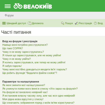
Форум
Швидкий доступ
Допомога
Пошук
Реєстрація
Вхід
Часті питання
Вхід на форум і реєстрація
Навіщо мені потрібно реєструватися?
Що таке COPPA?
Чому я не можу зареєструватись?
Я тільки що зареєструвався, але не можу увійти!
Чому я не можу увійти?
Я колись зареєструвався, але тепер не можу увійти!
Я забув пароль!
Чому мені постійно доводиться вводити ім’я і пароль?
Що робить функція "Видалити файли cookie"?
Параметри та налаштування
Як мені змінити мої налаштування?
Як уникнути появи мого імені в списку «Хто зараз на форумі»?
На форумі встановлено невірний час!
Я встановив власну часову зону, але час все одно невірний!
Моя рідна мова відсутня у списку!
Що означають зображення поряд з моїм ім'ям користувача?