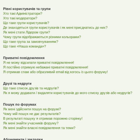
Рівні користувачів та групи
Хто такі Адміністратори?
Хто такі модератори?
Що таке групи користувачів?
Де знаходяться групи користувачів і як мені приєднатись до них?
Як мені стати Лідером групи?
Чому групи відображаються різними кольорами?
Що таке група за замовчуванням?
Що таке «Наша команда»?
Приватні повідомлення
Я не можу відсилати приватні повідомлення!
Я постійно отримую небажані приватні повідомлення!
Я отримав спам або образливий email від когось із цього форуму!
Друзі та недруги
Що таке список друзів та недругів?
Як я можу додавати / видаляти користувачів до мого списку друзів або недругів?
Пошук по форумах
Як мені здійснити пошук на форумі?
Чому мій пошук не дає результатів?
В результаті пошуку я отримав порожню сторінку!
Як мені знайти учасників форуму?
Як мені знайти власні повідомлення та теми?
Абонементи і закладки