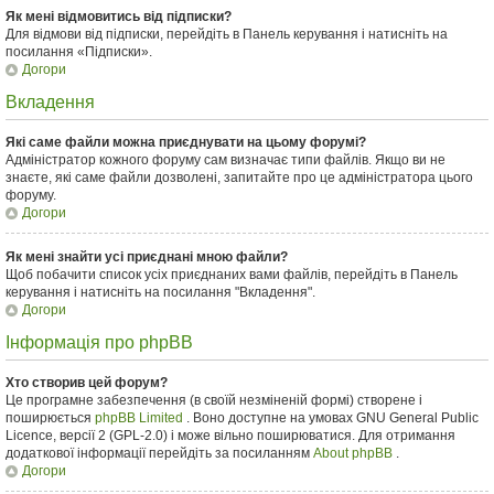
Як мені відмовитись від підписки?
Для відмови від підписки, перейдіть в Панель керування і натисніть на
посилання «Підписки».
Догори
Вкладення
Які саме файли можна приєднувати на цьому форумі?
Адміністратор кожного форуму сам визначає типи файлів. Якщо ви не
знаєте, які саме файли дозволені, запитайте про це адміністратора цього
форуму.
Догори
Як мені знайти усі приєднані мною файли?
Щоб побачити список усіх приєднаних вами файлів, перейдіть в Панель
керування і натисніть на посилання "Вкладення".
Догори
Інформація про phpBB
Хто створив цей форум?
Це програмне забезпечення (в своїй незміненій формі) створене і
поширюється
phpBB Limited
. Воно доступне на умовах GNU General Public
Licence, версії 2 (GPL-2.0) і може вільно поширюватися. Для отримання
додаткової інформації перейдіть за посиланням
About phpBB
.
Догори