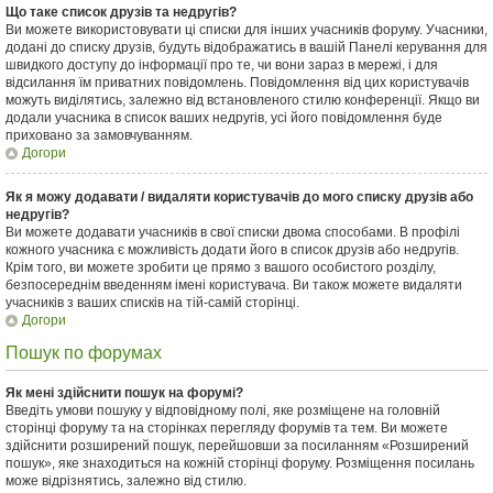
Що таке список друзів та недругів?
Ви можете використовувати ці списки для інших учасників форуму. Учасники,
додані до списку друзів, будуть відображатись в вашій Панелі керування для
швидкого доступу до інформації про те, чи вони зараз в мережі, і для
відсилання їм приватних повідомлень. Повідомлення від цих користувачів
можуть виділятись, залежно від встановленого стилю конференції. Якщо ви
додали учасника в список ваших недругів, усі його повідомлення буде
приховано за замовчуванням.
Догори
Як я можу додавати / видаляти користувачів до мого списку друзів або
недругів?
Ви можете додавати учасників в свої списки двома способами. В профілі
кожного учасника є можливість додати його в список друзів або недругів.
Крім того, ви можете зробити це прямо з вашого особистого розділу,
безпосереднім введенням імені користувача. Ви також можете видаляти
учасників з ваших списків на тій-самій сторінці.
Догори
Пошук по форумах
Як мені здійснити пошук на форумі?
Введіть умови пошуку у відповідному полі, яке розміщене на головній
сторінці форуму та на сторінках перегляду форумів та тем. Ви можете
здійснити розширений пошук, перейшовши за посиланням «Розширений
пошук», яке знаходиться на кожній сторінці форуму. Розміщення посилань
може відрізнятись, залежно від стилю.