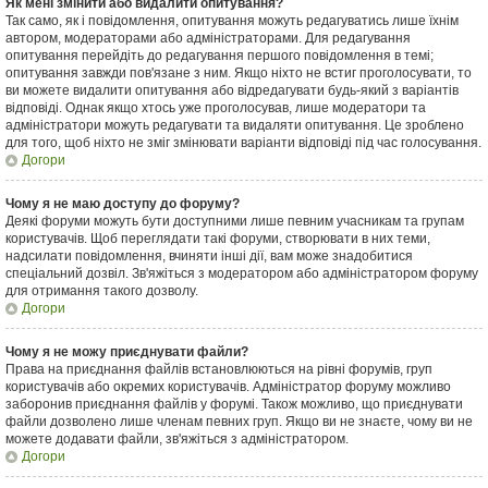
Як мені змінити або видалити опитування?
Так само, як і повідомлення, опитування можуть редагуватись лише їхнім
автором, модераторами або адміністраторами. Для редагування
опитування перейдіть до редагування першого повідомлення в темі;
опитування завжди пов'язане з ним. Якщо ніхто не встиг проголосувати, то
ви можете видалити опитування або відредагувати будь-який з варіантів
відповіді. Однак якщо хтось уже проголосував, лише модератори та
адміністратори можуть редагувати та видаляти опитування. Це зроблено
для того, щоб ніхто не зміг змінювати варіанти відповіді під час голосування.
Догори
Чому я не маю доступу до форуму?
Деякі форуми можуть бути доступними лише певним учасникам та групам
користувачів. Щоб переглядати такі форуми, створювати в них теми,
надсилати повідомлення, вчиняти інші дії, вам може знадобитися
спеціальний дозвіл. Зв'яжіться з модератором або адміністратором форуму
для отримання такого дозволу.
Догори
Чому я не можу приєднувати файли?
Права на приєднання файлів встановлюються на рівні форумів, груп
користувачів або окремих користувачів. Адміністратор форуму можливо
заборонив приєднання файлів у форумі. Також можливо, що приєднувати
файли дозволено лише членам певних груп. Якщо ви не знаєте, чому ви не
можете додавати файли, зв'яжіться з адміністратором.
Догори