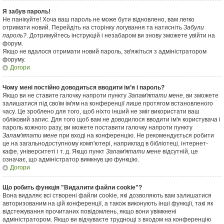
Я забув пароль!
Не панікуйте! Хоча ваш пароль не може бути відновлено, вам легко
отримати новий. Перейдіть на сторінку логування та натисніть
Забули
пароль?
. Дотримуйтесь інструкцій і незабаром ви знову зможете увійти на
форум.
Якщо не вдалося отримати новий пароль, зв'яжіться з адміністратором
форуму.
Догори
Чому мені постійно доводиться вводити ім’я і пароль?
Якщо ви не ставите галочку напроти пункту
Запам'ятати мене
, ви зможете
залишатися під своїм ім'ям на конференції лише протягом встановленого
часу. Це зроблено для того, щоб ніхто інший не зміг використати ваш
обліковий запис. Для того щоб вам не доводилося вводити ім'я користувача і
пароль кожного разу, ви можете поставити галочку напроти пункту
Запам'ятати мене
при вході на конференцію. Не рекомендується робити
це на загальнодоступному комп'ютері, наприклад в бібліотеці, інтернет-
кафе, університеті і т. д. Якщо пункт
Запам'ятати мене
відсутній, це
означає, що адміністратор вимкнув цю функцію.
Догори
Що робить функція "Видалити файли cookie"?
Вона видаляє всі створені файли cookie, які дозволяють вам залишатися
авторизованим на цій конференції, а також виконують інші функції, такі як
відстежування прочитаних повідомлень, якщо вони увімкнені
адміністратором. Якщо ви відчуваєте труднощі з входом на конференцію