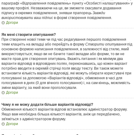
параграфі «Відправлення повідомлень» пункту «Особисті налаштування» у
вашому профілі. Незважаючи на це, ви зможете скасувати додавання
підпису в окремих повідомлення, знявши прапорець
Завжди
використовувати ваш підпис
в формі створення повідомлення.
Догори
Як мені створити опитування?
При створенні нової теми чи під час редагування першого повідомлення
теми клацніть на вкладці або перейдіть в форму
Створити опитування
під
основною формою написання повідомлення, в залежності від стилю, який
використовується; якщо ви не бачите такої вкладки або форми, то ви не
маєте прав для створення опитувань. Вкажіть питання і як мінімум два
варіанти відповіді в відповідних полях, переконавшись, що кожен варіант
потрібно вводити в окремій стрічці поля вводу тексту. Ви також можете
встановити кількість варіантів відповіді, які можуть обирати користувачі при
голосуванні за допомогою «Варіантів відповіді», обмеження в часі для
голосування в днях (0 для вічного голосування) і, на сам кінець, можливість
зміни варіанту, за який вони проголосували.
Догори
Чому я не можу додати більше варіантів відповіді?
Обмеження кількості варіантів відпові встановлює адміністратор форуму.
Якщо вам необхідна більша кількості варіантів, аніж це передбачено,
зв'яжіться з адміністратором форуму.
Догори