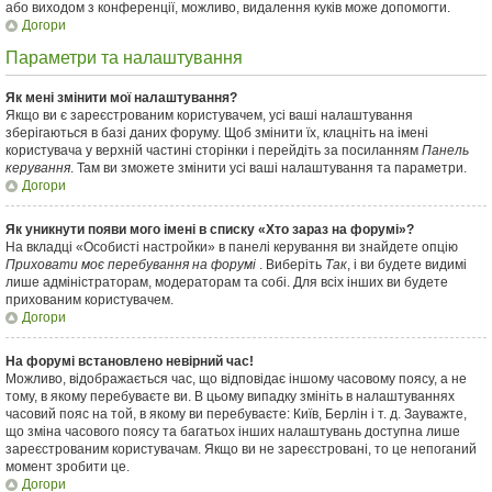
або виходом з конференції, можливо, видалення куків може допомогти.
Догори
Параметри та налаштування
Як мені змінити мої налаштування?
Якщо ви є зареєстрованим користувачем, усі ваші налаштування
зберігаються в базі даних форуму. Щоб змінити їх, клацніть на імені
користувача у верхній частині сторінки і перейдіть за посиланням
Панель
керування
. Там ви зможете змінити усі ваші налаштування та параметри.
Догори
Як уникнути появи мого імені в списку «Хто зараз на форумі»?
На вкладці «Особисті настройки» в панелі керування ви знайдете опцію
Приховати моє перебування на форумі
. Виберіть
Так
, і ви будете видимі
лише адміністраторам, модераторам та собі. Для всіх інших ви будете
прихованим користувачем.
Догори
На форумі встановлено невірний час!
Можливо, відображається час, що відповідає іншому часовому поясу, а не
тому, в якому перебуваєте ви. В цьому випадку змініть в налаштуваннях
часовий пояс на той, в якому ви перебуваєте: Київ, Берлін і т. д. Зауважте,
що зміна часового поясу та багатьох інших налаштувань доступна лише
зареєстрованим користувачам. Якщо ви не зареєстровані, то це непоганий
момент зробити це.
Догори