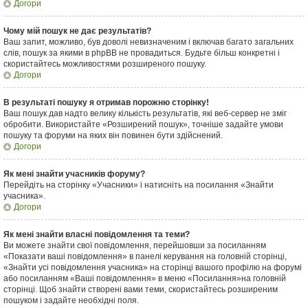
Догори
Чому мій пошук не дає результатів?
Ваш запит, можливо, був доволі невизначеним і включав багато загальних
слів, пошук за якими в phpBB не провадиться. Будьте більш конкретні і
скористайтесь можливостями розширеного пошуку.
Догори
В результаті пошуку я отримав порожню сторінку!
Ваш пошук дав надто велику кількість результатів, які веб-сервер не зміг
обробити. Використайте «Розширений пошук», точніше задайте умови
пошуку та форуми на яких він повинен бути здійснений.
Догори
Як мені знайти учасників форуму?
Перейдіть на сторінку «Учасники» і натисніть на посилання «Знайти
учасника».
Догори
Як мені знайти власні повідомлення та теми?
Ви можете знайти свої повідомлення, перейшовши за посиланням
«Показати ваші повідомлення» в панелі керування на головній сторінці,
«Знайти усі повідомлення учасника» на сторінці вашого профілю на форумі
або посиланням «Ваші повідомлення» в меню «Посилання»на головній
сторінці. Щоб знайти створені вами теми, скористайтесь розширеним
пошуком і задайте необхідні поля.