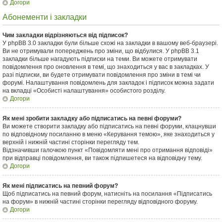
Догори
Абонементи і закладки
Чим закладки відрізняються від підписок?
У phpBB 3.0 закладки були більше схожі на закладки в вашому веб-браузері.
Ви не отримували попереджень про зміни, що відбулися. У phpBB 3.1
закладки більше нагадують підписки на теми. Ви можете отримувати
повідомлення про оновлення в темі, що знаходиться у вас в закладках. У
разі підписки, ви будете отримувати повідомлення про зміни в темі чи
форумі. Налаштування повідомлень для закладок і підписок можна задати
на вкладці «Особисті налаштування» особистого розділу.
Догори
Як мені зробити закладку або підписатись на певні форуми?
Ви можете створити закладку або підписатись на певні форуми, клацнувши
по відповідному посиланню в меню «Керування темою», яке знаходиться у
верхній і нижній частині сторінки перегляду тем.
Відзначивши галочкою пункт «Повідомляти мені про отримання відповіді»
при відправці повідомлення, ви також підпишетеся на відповідну тему.
Догори
Як мені підписатись на певний форум?
Щоб підписатись на певний форум, натисніть на посилання «Підписатись
на форум» в нижній частині сторінки перегляду відповідного форуму.
Догори