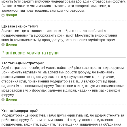
можуть бути закриті виключно модераторами або адміністраторами форуму.
Ви також можете мати можливість закривати створені вами теми, в
залежності від прав, наданих вам адміністратором.
Догори
Що таке значок теми?
Значки тем - це встановлені автором зображення, які пов'язані з
повідомленнями та відображають їхній зміст. Можливість використання
значків тем залежить від прав доступу, встановлених адміністратором.
Догори
Рівні користувачів та групи
Хто такі Адміністратори?
Адміністратори - особи, які мають найвищий рівень контролю над форумом.
Вони можуть керувати усіма аспектами роботи форуму, які включають
розмежування прав доступу, закриття доступу окремим користувачам,
створення груп, призначення модераторів і т. п., В залежності від прав,
наданих їм засновником форуму. Також вони володіють усіма можливостями
модераторів в усіх форумах, залежно від прав, наданих ним засновником
форуму.
Догори
Хто такі модератори?
Модератори - це користувачі (або групи користувачів), які щодня стежать за
роботою форуму. Вони мають можливості редагування та видалення
повідомлень, закриття, відкриття, переміщення, видалення та об'єднання