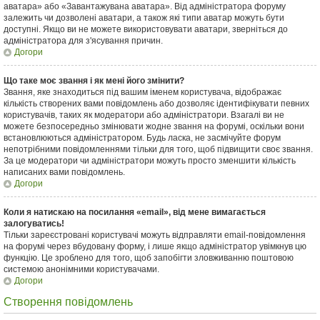
аватара» або «Завантажувана аватара». Від адміністратора форуму
залежить чи дозволені аватари, а також які типи аватар можуть бути
доступні. Якщо ви не можете використовувати аватари, зверніться до
адміністратора для з'ясування причин.
Догори
Що таке моє звання і як мені його змінити?
Звання, яке знаходиться під вашим іменем користувача, відображає
кількість створених вами повідомлень або дозволяє ідентифікувати певних
користувачів, таких як модератори або адміністратори. Взагалі ви не
можете безпосередньо змінювати жодне звання на форумі, оскільки вони
встановлюються адміністратором. Будь ласка, не засмічуйте форум
непотрібними повідомленнями тільки для того, щоб підвищити своє звання.
За це модератори чи адміністратори можуть просто зменшити кількість
написаних вами повідомлень.
Догори
Коли я натискаю на посилання «email», від мене вимагається
залогуватись!
Тільки зареєстровані користувачі можуть відправляти email-повідомлення
на форумі через вбудовану форму, і лише якщо адміністратор увімкнув цю
функцію. Це зроблено для того, щоб запобігти зловживанню поштовою
системою анонімними користувачами.
Догори
Створення повідомлень