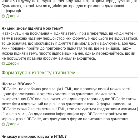
його або її думку, потребують перегляду адміністратором перед публікацією.
Будь ласка, зверніться до адміністратора для отримання додаткової
інформації.
Догори
Як мені знову підняти мою тему?
Натиснувши на посилання «Підняти тему» при її перегляді, ви «піднімете»
тему в верхню частину першої сторінки форуму. Якщо цього не відбувається,
то це означає, що можливість підняття тим могла бути відключена, або час,
який повинен пройти до повторного підняття теми, ще не вийшов. Також
можна підняти тему, просто відповівши на неї, однак переконайтесь, що ви
не порушуєте правила форуму, в якому знаходитесь.
Догори
Форматування тексту і типи тем
Що таке BBCode?
BBCode - це особлива реалізація HTML, що пропонує великі можливості
щодо форматування окремих частин повідомлення. Можливість
використання BBCode визначається адміністратором, однак BBCode також
може бути відключений на рівні повідомлення в кожній формі написання.
BBCode схожий за стилем на HTML, теги оточуються квадратниим дужками [
і ], а не в < і > ;. За додатковою інформацією про BBCode зверніться до
керівництва з BBCode, яка доступна з форми написання повідомлення.
Догори
Чи можу я використовувати HTML?