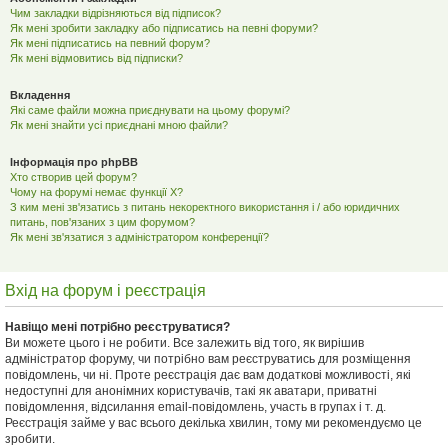
Чим закладки відрізняються від підписок?
Як мені зробити закладку або підписатись на певні форуми?
Як мені підписатись на певний форум?
Як мені відмовитись від підписки?
Вкладення
Які саме файли можна приєднувати на цьому форумі?
Як мені знайти усі приєднані мною файли?
Інформація про phpBB
Хто створив цей форум?
Чому на форумі немає функції X?
З ким мені зв'язатись з питань некоректного використання і / або юридичних
питань, пов'язаних з цим форумом?
Як мені зв'язатися з адміністратором конференції?
Вхід на форум і реєстрація
Навіщо мені потрібно реєструватися?
Ви можете цього і не робити. Все залежить від того, як вирішив
адміністратор форуму, чи потрібно вам реєструватись для розміщення
повідомлень, чи ні. Проте реєстрація дає вам додаткові можливості, які
недоступні для анонімних користувачів, такі як аватари, приватні
повідомлення, відсилання email-повідомлень, участь в групах і т. д.
Реєстрація займе у вас всього декілька хвилин, тому ми рекомендуємо це
зробити.