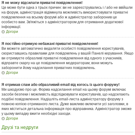
Я не можу відсилати приватні повідомлення!
Це може бути одна з трьох причин: ви не зареєструвались і / або не ввійшли
на форум, адміністрація відімкнула можливість використовувати приватні
повідомлення на всьому форумі або ж адміністратор заборонив це
особисто вам. Зв'яжіться з адміністратором для отримання додаткової
інформації.
Догори
Я постійно отримую небажані приватні повідомлення!
Ви можете автоматично видаляти особисті повідомлення користувачів,
скориставшись правилами для повідомлень у вашій Панелі керування. Якщо
ви отримуєте образливі приватні повідомлення від одного з учасників,
відправте скаргу на це повідомлення модераторам; вони можуть
заборонити йому надсилання приватних повідомлень.
Догори
Я отримав спам або образливий email від когось із цього форуму!
Ми шкодуємо про це. Форма надсилання email на цьому форумі включає
засоби безпеки і можливість відслідковувати користувачів, що надсилають
подібні повідомлення. Надішліть email-листа адміністратору форуму з
повною копією отриманого листа. Дуже важливо включити усі заголовки, в
яких міститься детальна інформація про відправника. Адміністратор зможе
у цьому випадку вжити необхідні заходи.
Догори
Друзі та недруги