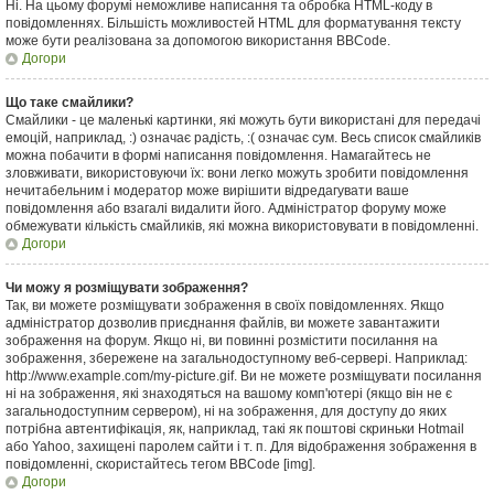
Ні. На цьому форумі неможливе написання та обробка HTML-коду в
повідомленнях. Більшість можливостей HTML для форматування тексту
може бути реалізована за допомогою використання BBCode.
Догори
Що таке смайлики?
Смайлики - це маленькі картинки, які можуть бути використані для передачі
емоцій, наприклад, :) означає радість, :( означає сум. Весь список смайликів
можна побачити в формі написання повідомлення. Намагайтесь не
зловживати, використовуючи їх: вони легко можуть зробити повідомлення
нечитабельним і модератор може вирішити відредагувати ваше
повідомлення або взагалі видалити його. Адміністратор форуму може
обмежувати кількість смайликів, які можна використовувати в повідомленні.
Догори
Чи можу я розміщувати зображення?
Так, ви можете розміщувати зображення в своїх повідомленнях. Якщо
адміністратор дозволив приєднання файлів, ви можете завантажити
зображення на форум. Якщо ні, ви повинні розмістити посилання на
зображення, збережене на загальнодоступному веб-сервері. Наприклад:
http://www.example.com/my-picture.gif. Ви не можете розміщувати посилання
ні на зображення, які знаходяться на вашому комп'ютері (якщо він не є
загальнодоступним сервером), ні на зображення, для доступу до яких
потрібна автентифікація, як, наприклад, такі як поштові скриньки Hotmail
або Yahoo, захищені паролем сайти і т. п. Для відображення зображення в
повідомленні, скористайтесь тегом BBCode [img].
Догори