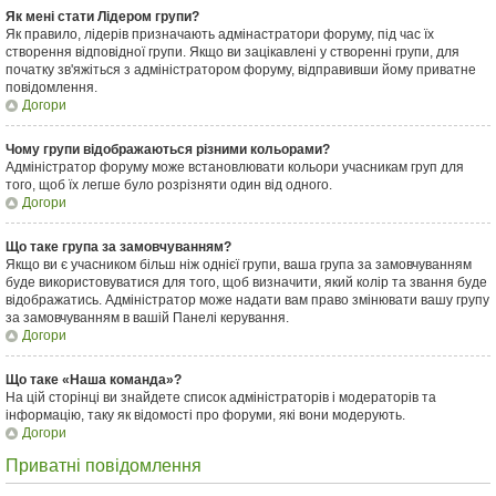
Як мені стати Лідером групи?
Як правило, лідерів призначають адмінастратори форуму, під час їх
створення відповідної групи. Якщо ви зацікавлені у створенні групи, для
початку зв'яжіться з адміністратором форуму, відправивши йому приватне
повідомлення.
Догори
Чому групи відображаються різними кольорами?
Адміністратор форуму може встановлювати кольори учасникам груп для
того, щоб їх легше було розрізняти один від одного.
Догори
Що таке група за замовчуванням?
Якщо ви є учасником більш ніж однієї групи, ваша група за замовчуванням
буде використовуватися для того, щоб визначити, який колір та звання буде
відображатись. Адміністратор може надати вам право змінювати вашу групу
за замовчуванням в вашій Панелі керування.
Догори
Що таке «Наша команда»?
На цій сторінці ви знайдете список адміністраторів і модераторів та
інформацію, таку як відомості про форуми, які вони модерують.
Догори
Приватні повідомлення