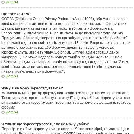
Догори
Що таке COPPA?
COPPA (Children's Online Privacy Protection Act of 1998), або Акт про захист
конфіденційності дитини в інтернеті від 1998 року - це закон Сполучених
Штатів, що вимагає від сайтів, які можуть збирати інформацію від
неповнолітніх, віком менше 13 років, мати на це письмову згоду батьків.
Припустимо й інше підтвердження що опікуни дозволяють збір особистої
інформації від неповнолітніх, віком менше 13 років. Якщо ви не впевнені, чи
це може стосуватить вас або форуму, зверніться за допомогою до
юрисконсульта. Зверніть увагу, що phpBB Limited адміністрація даної
конференції не може надавати консультацій з юридичних питань і не є
об'єктом юридичних відносин, окрім вказаних у відповіді на питання "З ким
мені зв'язатись з питань некоректного використання і / або юридичних
питань, пов'язаних з цим форумом?".
Догори
Чому я не можу зареєструватись?
Можливо адміністратор форуму відключив реєстрацію нових користувачів.
Також можливо, що він заблокував вашу IP-адресу або ім'я користувача, яке
ви намагаєтесь зареєструвати. Зверніться за допомогою до адміністратора
форуму.
Догори
Я тільки що зареєструвався, але не можу увійти!
Перевірте свої ім'я користувача та пароль. Якщо вони вірні, то можливі два
варіанти. Якщо включена підтримка COPPA і при реєстрації ви вказали, що