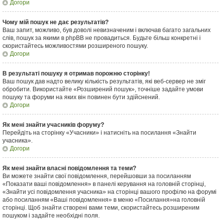
Догори
Чому мій пошук не дає результатів?
Ваш запит, можливо, був доволі невизначеним і включав багато загальних
слів, пошук за якими в phpBB не провадиться. Будьте більш конкретні і
скористайтесь можливостями розширеного пошуку.
Догори
В результаті пошуку я отримав порожню сторінку!
Ваш пошук дав надто велику кількість результатів, які веб-сервер не зміг
обробити. Використайте «Розширений пошук», точніше задайте умови
пошуку та форуми на яких він повинен бути здійснений.
Догори
Як мені знайти учасників форуму?
Перейдіть на сторінку «Учасники» і натисніть на посилання «Знайти
учасника».
Догори
Як мені знайти власні повідомлення та теми?
Ви можете знайти свої повідомлення, перейшовши за посиланням
«Показати ваші повідомлення» в панелі керування на головній сторінці,
«Знайти усі повідомлення учасника» на сторінці вашого профілю на форумі
або посиланням «Ваші повідомлення» в меню «Посилання»на головній
сторінці. Щоб знайти створені вами теми, скористайтесь розширеним
пошуком і задайте необхідні поля.