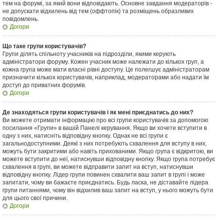
тем на форумі, за який вони відповідають. Основне завдання модераторів -
не допускати відхилень від тем (оффтопік) та розміщень образливих
повідомлень.
Догори
Що таке групи користувачів?
Групи ділять спільноту учасників на підрозділи, якими керують
адміністратори форуму. Кожен учасник може належати до кількох груп, а
кожна група може мати власні рівні доступу. Це полегшує адміністраторам
призначити кількох користувачів, наприклад, модераторами або надати їм
доступ до приватних форумів.
Догори
Де знаходяться групи користувачів і як мені приєднатись до них?
Ви можете отримати інформацію про всі групи користувачів за допомогою
посилання «Групи» в вашій Панелі керування. Якщо ви хочете вступити в
одну з них, натисніть відповідну кнопку. Однак не всі групи є
загальнодоступними. Деякі з них потребують схвалення для вступу в них,
можуть бути закритими або навіть прихованими. Якщо група є відкритою, ви
можете вступити до неї, натиснувши відповідну кнопку. Якщо група потребує
схвалення в групі, ви можете відправити запит на вступ, натиснувши
відповідну кнопку. Лідер групи повинен схвалити ваш запит в групі і може
запитати, чому ви бажаєте приєднатись. Будь ласка, не діставайте лідера
групи питаннями, чому він відхилив ваш запит на вступ, у нього можуть бути
для цього свої причини.
Догори