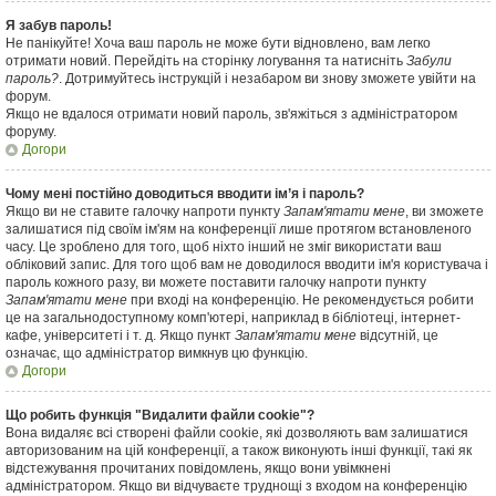
Я забув пароль!
Не панікуйте! Хоча ваш пароль не може бути відновлено, вам легко
отримати новий. Перейдіть на сторінку логування та натисніть
Забули
пароль?
. Дотримуйтесь інструкцій і незабаром ви знову зможете увійти на
форум.
Якщо не вдалося отримати новий пароль, зв'яжіться з адміністратором
форуму.
Догори
Чому мені постійно доводиться вводити ім’я і пароль?
Якщо ви не ставите галочку напроти пункту
Запам'ятати мене
, ви зможете
залишатися під своїм ім'ям на конференції лише протягом встановленого
часу. Це зроблено для того, щоб ніхто інший не зміг використати ваш
обліковий запис. Для того щоб вам не доводилося вводити ім'я користувача і
пароль кожного разу, ви можете поставити галочку напроти пункту
Запам'ятати мене
при вході на конференцію. Не рекомендується робити
це на загальнодоступному комп'ютері, наприклад в бібліотеці, інтернет-
кафе, університеті і т. д. Якщо пункт
Запам'ятати мене
відсутній, це
означає, що адміністратор вимкнув цю функцію.
Догори
Що робить функція "Видалити файли cookie"?
Вона видаляє всі створені файли cookie, які дозволяють вам залишатися
авторизованим на цій конференції, а також виконують інші функції, такі як
відстежування прочитаних повідомлень, якщо вони увімкнені
адміністратором. Якщо ви відчуваєте труднощі з входом на конференцію