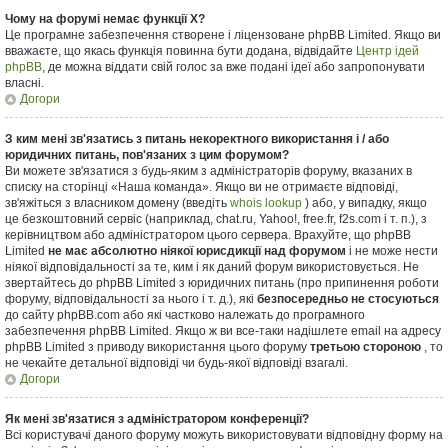
Чому на форумі немає функції X?
Це програмне забезпечення створене і ліцензоване phpBB Limited. Якщо ви
вважаєте, що якась функція повинна бути додана, відвідайте
Центр ідей
phpBB
, де можна віддати свій голос за вже подані ідеї або запропонувати
власні.
Догори
З ким мені зв'язатись з питань некоректного використання і / або
юридичних питань, пов'язаних з цим форумом?
Ви можете зв'язатися з будь-яким з адміністраторів форуму, вказаних в
списку на сторінці «Наша команда». Якщо ви не отримаєте відповіді,
зв'яжіться з власником домену (введіть
whois lookup
) або, у випадку, якщо
це безкоштовний сервіс (наприклад, chat.ru, Yahoo!, free.fr, f2s.com і т. п.), з
керівництвом або адміністратором цього сервера. Врахуйте, що phpBB
Limited
не має абсолютно ніякої юрисдикції над форумом
і не може нести
ніякої відповідальності за те, ким і як даний форум використовується. Не
звертайтесь до phpBB Limited з юридичних питань (про припинення роботи
форуму, відповідальності за нього і т. д.), які
безпосередньо не стосуються
до сайту phpBB.com або які частково належать до програмного
забезпечення phpBB Limited. Якщо ж ви все-таки надішлете email на адресу
phpBB Limited з приводу використання цього форуму
третьою стороною
, то
не чекайте детальної відповіді чи будь-якої відповіді взагалі.
Догори
Як мені зв'язатися з адміністратором конференції?
Всі користувачі даного форуму можуть використовувати відповідну форму на