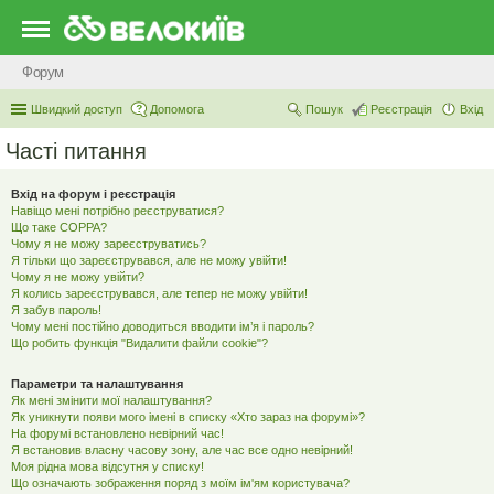
Форум
Швидкий доступ
Допомога
Пошук
Реєстрація
Вхід
Часті питання
Вхід на форум і реєстрація
Навіщо мені потрібно реєструватися?
Що таке COPPA?
Чому я не можу зареєструватись?
Я тільки що зареєструвався, але не можу увійти!
Чому я не можу увійти?
Я колись зареєструвався, але тепер не можу увійти!
Я забув пароль!
Чому мені постійно доводиться вводити ім’я і пароль?
Що робить функція "Видалити файли cookie"?
Параметри та налаштування
Як мені змінити мої налаштування?
Як уникнути появи мого імені в списку «Хто зараз на форумі»?
На форумі встановлено невірний час!
Я встановив власну часову зону, але час все одно невірний!
Моя рідна мова відсутня у списку!
Що означають зображення поряд з моїм ім'ям користувача?