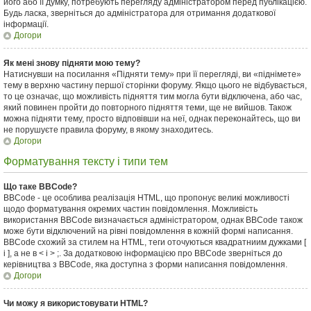
його або її думку, потребують перегляду адміністратором перед публікацією.
Будь ласка, зверніться до адміністратора для отримання додаткової
інформації.
Догори
Як мені знову підняти мою тему?
Натиснувши на посилання «Підняти тему» при її перегляді, ви «піднімете»
тему в верхню частину першої сторінки форуму. Якщо цього не відбувається,
то це означає, що можливість підняття тим могла бути відключена, або час,
який повинен пройти до повторного підняття теми, ще не вийшов. Також
можна підняти тему, просто відповівши на неї, однак переконайтесь, що ви
не порушуєте правила форуму, в якому знаходитесь.
Догори
Форматування тексту і типи тем
Що таке BBCode?
BBCode - це особлива реалізація HTML, що пропонує великі можливості
щодо форматування окремих частин повідомлення. Можливість
використання BBCode визначається адміністратором, однак BBCode також
може бути відключений на рівні повідомлення в кожній формі написання.
BBCode схожий за стилем на HTML, теги оточуються квадратниим дужками [
і ], а не в < і > ;. За додатковою інформацією про BBCode зверніться до
керівництва з BBCode, яка доступна з форми написання повідомлення.
Догори
Чи можу я використовувати HTML?