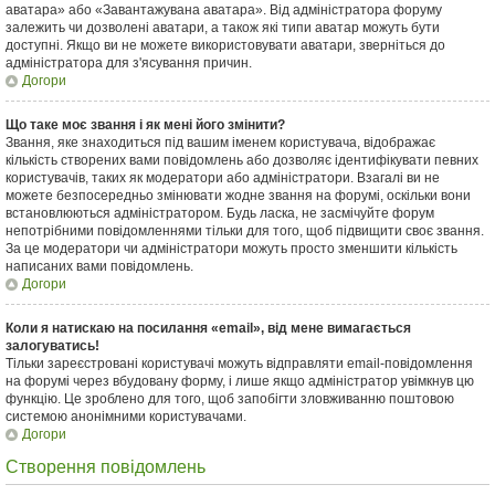
аватара» або «Завантажувана аватара». Від адміністратора форуму
залежить чи дозволені аватари, а також які типи аватар можуть бути
доступні. Якщо ви не можете використовувати аватари, зверніться до
адміністратора для з'ясування причин.
Догори
Що таке моє звання і як мені його змінити?
Звання, яке знаходиться під вашим іменем користувача, відображає
кількість створених вами повідомлень або дозволяє ідентифікувати певних
користувачів, таких як модератори або адміністратори. Взагалі ви не
можете безпосередньо змінювати жодне звання на форумі, оскільки вони
встановлюються адміністратором. Будь ласка, не засмічуйте форум
непотрібними повідомленнями тільки для того, щоб підвищити своє звання.
За це модератори чи адміністратори можуть просто зменшити кількість
написаних вами повідомлень.
Догори
Коли я натискаю на посилання «email», від мене вимагається
залогуватись!
Тільки зареєстровані користувачі можуть відправляти email-повідомлення
на форумі через вбудовану форму, і лише якщо адміністратор увімкнув цю
функцію. Це зроблено для того, щоб запобігти зловживанню поштовою
системою анонімними користувачами.
Догори
Створення повідомлень