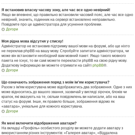
Я встановив власну часову зону, але час все одно невірний!
Якщо ви впевнені, що правильно встановили часовий пояс, але час все одно
невірний, значить, годинник на сервері встановлено неправильно.
Повідомте про це адміністратора для усунення проблеми.
Догори
Моя рідна мова відсутня у списку!
Адміністратор не встановив підтримку вашої мови на форумі, або ще ніхто
не переклав phpBB на вашу мову. Спробуйте запитати адміністратора, чи
може він встановити необхідний вам мовний пакет. Якщо такого мовного
пакета не існує, то ви самі можете перекласти phpBB на свою рідну мову.
Додаткову інформацію ви можете отримати на сайті
phpBB
®.
Догори
Що означають зображення поряд з моїм ім'ям користувача?
Разом з ім'ям користувача може відображатись два зображення. Одне з них
може відноситись до вашого звання, зазвичай у вигляді зірочок, блоків чи
крапок, які вказують на те, скільки повідомлень ви написали, або на ваш
статус на форумі. Інше, як правило більше, зображення відомо як
«аватара», унікальне для кожного користувача.
Догори
Як мені включити відображення аватари?
На вкладці «Профіль» особистого розділу ви можете додати аватару з
використанням різних інструментів: «Галерея аватар», «Віддалена