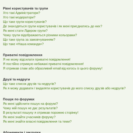
Рівні користувачів та групи
Хто такі Адміністратори?
Хто такі модератори?
Що таке групи користувачів?
Де знаходяться групи користувачів і як мені приєднатись до них?
Як мені стати Лідером групи?
Чому групи відображаються різними кольорами?
Що таке група за замовчуванням?
Що таке «Наша команда»?
Приватні повідомлення
Я не можу відсилати приватні повідомлення!
Я постійно отримую небажані приватні повідомлення!
Я отримав спам або образливий email від когось із цього форуму!
Друзі та недруги
Що таке список друзів та недругів?
Як я можу додавати / видаляти користувачів до мого списку друзів або недругів?
Пошук по форумах
Як мені здійснити пошук на форумі?
Чому мій пошук не дає результатів?
В результаті пошуку я отримав порожню сторінку!
Як мені знайти учасників форуму?
Як мені знайти власні повідомлення та теми?
Абонементи і закладки