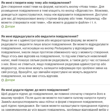
Як мені створити нову тему або повідомлення?
Для створення нової теми на форумі, натисніть кнопку «Нова тема». Для
розміщення повідомлення в темі клацніть по кнопці «Відповісти». Можливо,
доведеться зареєструватися, перш ніж відправити повідомлення. Доступні
для вас дії перераховані внизу сторінки форуму або теми. Наприклад: «Ви
можете створювати нові теми», «Ви можете додавати файли» і т. п.
Догори
Як мені відредагувати або видалити повідомлення?
Якщо ви не є адміністратором або модератором форуму, ви можете
редагувати і видаляти лише власні повідомлення. Ви можете відредагувати
повідомлення, натиснувши на кнопку
Редагувати
у відповідному
повідомленні, інколи лише протягом обмеженого часу з моменту створення.
Якщо хтось вже відповів на повідомлення, то під ним з'явиться невеличкий
напис, який показує скільки разів ви редагували, а також дату і час останньої
з них. Воно не з'явиться, якщо повідомлення редагував адміністратор або
модератор, хоча вони можуть залишити інформацію про зроблені зміни на
свій розсуд. Врахуйте, що звичайні користувачі не можуть видалити
повідомлення, на яке вже хтось відповів.
Догори
Як мені додати підпис до мого повідомлення?
Щоб додати підпис до повідомлення, ви повинні спочатку створити його в
вашому профілі. Після цього ви можете поставити галочку напроти пункту
Завжди використовувати ваш підпис
в формі створення повідомлення,
щоб підпис приєднався. Ви також можете налаштувати приєднання підпису
за замовчуванням до усіх ваших повідомлень, зробивши відповідний вибір у