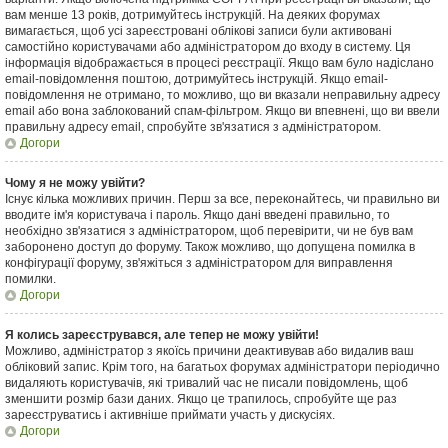
вам менше 13 років, дотримуйтесь інструкцій. На деяких форумах
вимагається, щоб усі зареєстровані облікові записи були активовані
самостійно користувачами або адміністратором до входу в систему. Ця
інформація відображається в процесі реєстрації. Якщо вам було надіслано
email-повідомлення поштою, дотримуйтесь інструкцій. Якщо email-
повідомлення не отримано, то можливо, що ви вказали неправильну адресу
email або вона заблокований спам-фільтром. Якщо ви впевнені, що ви ввели
правильну адресу email, спробуйте зв'язатися з адміністратором.
Догори
Чому я не можу увійти?
Існує кілька можливих причин. Перш за все, переконайтесь, чи правильно ви
вводите ім'я користувача і пароль. Якщо дані введені правильно, то
необхідно зв'язатися з адміністратором, щоб перевірити, чи не був вам
заборонено доступ до форуму. Також можливо, що допущена помилка в
конфігурації форуму, зв'яжіться з адміністратором для виправлення
помилки.
Догори
Я колись зареєструвався, але тепер не можу увійти!
Можливо, адміністратор з якоїсь причини деактивував або видалив ваш
обліковий запис. Крім того, на багатьох форумах адміністратори періодично
видаляють користувачів, які тривалий час не писали повідомлень, щоб
зменшити розмір бази даних. Якщо це трапилось, спробуйте ще раз
зареєструватись і активніше приймати участь у дискусіях.
Догори