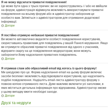
Я не можу відсилати приватні повідомлення!
Це може бути одна з трьох причин: ви не зареєструвались і / або не ввійшли
на форум, адміністрація відімкнула можливість використовувати приватні
повідомлення на всьому форумі або ж адміністратор заборонив це
особисто вам. Зв'яжіться з адміністратором для отримання додаткової
інформації.
Догори
Я постійно отримую небажані приватні повідомлення!
Ви можете автоматично видаляти особисті повідомлення користувачів,
скориставшись правилами для повідомлень у вашій Панелі керування. Якщо
ви отримуєте образливі приватні повідомлення від одного з учасників,
відправте скаргу на це повідомлення модераторам; вони можуть
заборонити йому надсилання приватних повідомлень.
Догори
Я отримав спам або образливий email від когось із цього форуму!
Ми шкодуємо про це. Форма надсилання email на цьому форумі включає
засоби безпеки і можливість відслідковувати користувачів, що надсилають
подібні повідомлення. Надішліть email-листа адміністратору форуму з
повною копією отриманого листа. Дуже важливо включити усі заголовки, в
яких міститься детальна інформація про відправника. Адміністратор зможе
у цьому випадку вжити необхідні заходи.
Догори
Друзі та недруги