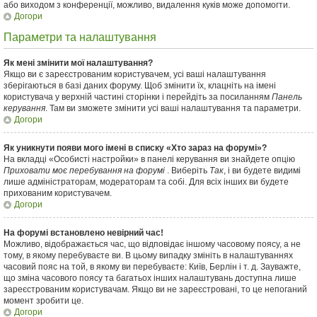
або виходом з конференції, можливо, видалення куків може допомогти.
Догори
Параметри та налаштування
Як мені змінити мої налаштування?
Якщо ви є зареєстрованим користувачем, усі ваші налаштування
зберігаються в базі даних форуму. Щоб змінити їх, клацніть на імені
користувача у верхній частині сторінки і перейдіть за посиланням
Панель
керування
. Там ви зможете змінити усі ваші налаштування та параметри.
Догори
Як уникнути появи мого імені в списку «Хто зараз на форумі»?
На вкладці «Особисті настройки» в панелі керування ви знайдете опцію
Приховати моє перебування на форумі
. Виберіть
Так
, і ви будете видимі
лише адміністраторам, модераторам та собі. Для всіх інших ви будете
прихованим користувачем.
Догори
На форумі встановлено невірний час!
Можливо, відображається час, що відповідає іншому часовому поясу, а не
тому, в якому перебуваєте ви. В цьому випадку змініть в налаштуваннях
часовий пояс на той, в якому ви перебуваєте: Київ, Берлін і т. д. Зауважте,
що зміна часового поясу та багатьох інших налаштувань доступна лише
зареєстрованим користувачам. Якщо ви не зареєстровані, то це непоганий
момент зробити це.
Догори