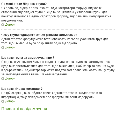
Як мені стати Лідером групи?
Як правило, лідерів призначають адмінастратори форуму, під час їх
створення відповідної групи. Якщо ви зацікавлені у створенні групи, для
початку зв'яжіться з адміністратором форуму, відправивши йому приватне
повідомлення.
Догори
Чому групи відображаються різними кольорами?
Адміністратор форуму може встановлювати кольори учасникам груп для
того, щоб їх легше було розрізняти один від одного.
Догори
Що таке група за замовчуванням?
Якщо ви є учасником більш ніж однієї групи, ваша група за замовчуванням
буде використовуватися для того, щоб визначити, який колір та звання буде
відображатись. Адміністратор може надати вам право змінювати вашу групу
за замовчуванням в вашій Панелі керування.
Догори
Що таке «Наша команда»?
На цій сторінці ви знайдете список адміністраторів і модераторів та
інформацію, таку як відомості про форуми, які вони модерують.
Догори
Приватні повідомлення