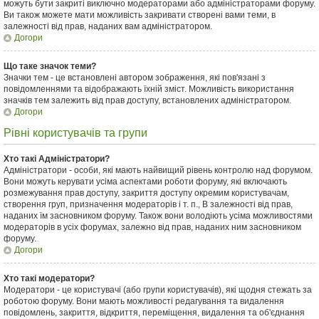
можуть бути закриті виключно модераторами або адміністраторами форуму.
Ви також можете мати можливість закривати створені вами теми, в
залежності від прав, наданих вам адміністратором.
Догори
Що таке значок теми?
Значки тем - це встановлені автором зображення, які пов'язані з
повідомленнями та відображають їхній зміст. Можливість використання
значків тем залежить від прав доступу, встановлених адміністратором.
Догори
Рівні користувачів та групи
Хто такі Адміністратори?
Адміністратори - особи, які мають найвищий рівень контролю над форумом.
Вони можуть керувати усіма аспектами роботи форуму, які включають
розмежування прав доступу, закриття доступу окремим користувачам,
створення груп, призначення модераторів і т. п., В залежності від прав,
наданих їм засновником форуму. Також вони володіють усіма можливостями
модераторів в усіх форумах, залежно від прав, наданих ним засновником
форуму.
Догори
Хто такі модератори?
Модератори - це користувачі (або групи користувачів), які щодня стежать за
роботою форуму. Вони мають можливості редагування та видалення
повідомлень, закриття, відкриття, переміщення, видалення та об'єднання