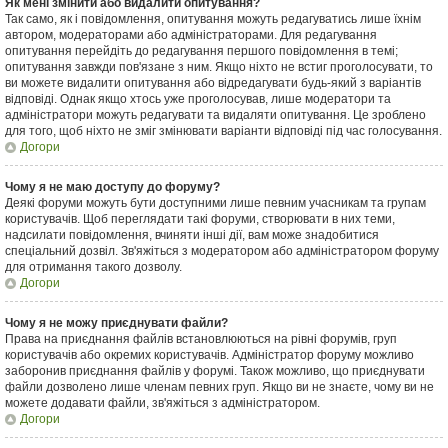
Як мені змінити або видалити опитування?
Так само, як і повідомлення, опитування можуть редагуватись лише їхнім
автором, модераторами або адміністраторами. Для редагування
опитування перейдіть до редагування першого повідомлення в темі;
опитування завжди пов'язане з ним. Якщо ніхто не встиг проголосувати, то
ви можете видалити опитування або відредагувати будь-який з варіантів
відповіді. Однак якщо хтось уже проголосував, лише модератори та
адміністратори можуть редагувати та видаляти опитування. Це зроблено
для того, щоб ніхто не зміг змінювати варіанти відповіді під час голосування.
Догори
Чому я не маю доступу до форуму?
Деякі форуми можуть бути доступними лише певним учасникам та групам
користувачів. Щоб переглядати такі форуми, створювати в них теми,
надсилати повідомлення, вчиняти інші дії, вам може знадобитися
спеціальний дозвіл. Зв'яжіться з модератором або адміністратором форуму
для отримання такого дозволу.
Догори
Чому я не можу приєднувати файли?
Права на приєднання файлів встановлюються на рівні форумів, груп
користувачів або окремих користувачів. Адміністратор форуму можливо
заборонив приєднання файлів у форумі. Також можливо, що приєднувати
файли дозволено лише членам певних груп. Якщо ви не знаєте, чому ви не
можете додавати файли, зв'яжіться з адміністратором.
Догори