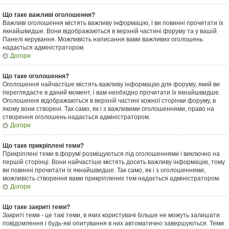
Що таке важливі оголошення?
Важливі оголошення містять важливу інформацію, і ви повинні прочитати їх
якнайшвидше. Вони відображаються в верхній частині форуму та у вашій
Панелі керування. Можливість написання вами важливих оголошень
надається адміністратором.
Догори
Що таке оголошення?
Оголошення найчастіше містять важливу інформацію для форуму, який ви
переглядаєте в даний момент, і вам необхідно прочитати їх якнайшвидше.
Оголошення відображаються в верхній частині кожної сторінки форуму, в
якому вони створені. Так само, як і з важливими оголошеннями, право на
створення оголошень надається адміністратором.
Догори
Що таке прикріплені теми?
Прикріплені теми в форумі розміщуються під оголошеннями і виключно на
першій сторінці. Вони найчастіше містять досить важливу інформацію, тому
ви повинні прочитати їх якнайшвидше. Так само, як і з оголошеннями,
можливість створення вами прикріплених тем надається адміністратором.
Догори
Що таке закриті теми?
Закриті теми - це такі теми, в яких користувачі більше не можуть залишати
повідомлення і будь-які опитування в них автоматично завершуються. Теми