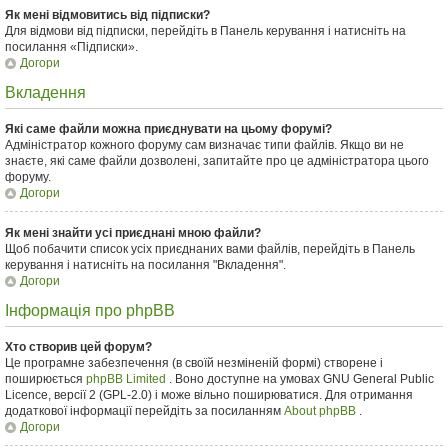
Як мені відмовитись від підписки?
Для відмови від підписки, перейдіть в Панель керування і натисніть на
посилання «Підписки».
Догори
Вкладення
Які саме файли можна приєднувати на цьому форумі?
Адміністратор кожного форуму сам визначає типи файлів. Якщо ви не
знаєте, які саме файли дозволені, запитайте про це адміністратора цього
форуму.
Догори
Як мені знайти усі приєднані мною файли?
Щоб побачити список усіх приєднаних вами файлів, перейдіть в Панель
керування і натисніть на посилання "Вкладення".
Догори
Інформація про phpBB
Хто створив цей форум?
Це програмне забезпечення (в своїй незміненій формі) створене і
поширюється
phpBB Limited
. Воно доступне на умовах GNU General Public
Licence, версії 2 (GPL-2.0) і може вільно поширюватися. Для отримання
додаткової інформації перейдіть за посиланням
About phpBB
.
Догори