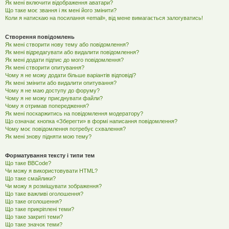
Як мені включити відображення аватари?
Що таке моє звання і як мені його змінити?
Коли я натискаю на посилання «email», від мене вимагається залогуватись!
Створення повідомлень
Як мені створити нову тему або повідомлення?
Як мені відредагувати або видалити повідомлення?
Як мені додати підпис до мого повідомлення?
Як мені створити опитування?
Чому я не можу додати більше варіантів відповіді?
Як мені змінити або видалити опитування?
Чому я не маю доступу до форуму?
Чому я не можу приєднувати файли?
Чому я отримав попередження?
Як мені поскаржитись на повідомлення модератору?
Що означає кнопка «Зберегти» в формі написання повідомлення?
Чому моє повідомлення потребує схвалення?
Як мені знову підняти мою тему?
Форматування тексту і типи тем
Що таке BBCode?
Чи можу я використовувати HTML?
Що таке смайлики?
Чи можу я розміщувати зображення?
Що таке важливі оголошення?
Що таке оголошення?
Що таке прикріплені теми?
Що таке закриті теми?
Що таке значок теми?