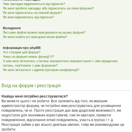
Чим закладки відрізняються від підписок?
Як мені зробити закладку або підписатись на певні форуми?
Як мені підписатись на певний форум?
Як мені відмовитись від підписки?
Вкладення
Які саме файли можна приєднувати на цьому форумі?
Як мені знайти усі приєднані мною файли?
Інформація про phpBB
Хто створив цей форум?
Чому на форумі немає функції X?
З ким мені зв'язатись з питань некоректного використання і / або юридичних
питань, пов'язаних з цим форумом?
Як мені зв'язатися з адміністратором конференції?
Вхід на форум і реєстрація
Навіщо мені потрібно реєструватися?
Ви можете цього і не робити. Все залежить від того, як вирішив
адміністратор форуму, чи потрібно вам реєструватись для розміщення
повідомлень, чи ні. Проте реєстрація дає вам додаткові можливості, які
недоступні для анонімних користувачів, такі як аватари, приватні
повідомлення, відсилання email-повідомлень, участь в групах і т. д.
Реєстрація займе у вас всього декілька хвилин, тому ми рекомендуємо це
зробити.