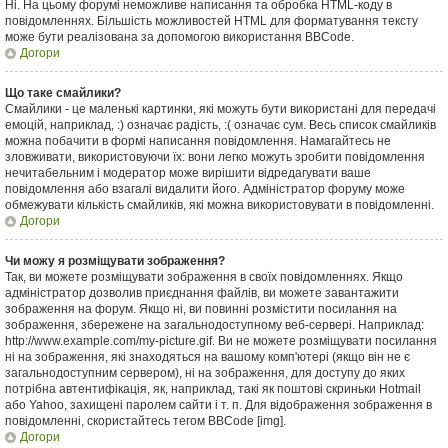
Ні. На цьому форумі неможливе написання та обробка HTML-коду в
повідомленнях. Більшість можливостей HTML для форматування тексту
може бути реалізована за допомогою використання BBCode.
Догори
Що таке смайлики?
Смайлики - це маленькі картинки, які можуть бути використані для передачі
емоцій, наприклад, :) означає радість, :( означає сум. Весь список смайликів
можна побачити в формі написання повідомлення. Намагайтесь не
зловживати, використовуючи їх: вони легко можуть зробити повідомлення
нечитабельним і модератор може вирішити відредагувати ваше
повідомлення або взагалі видалити його. Адміністратор форуму може
обмежувати кількість смайликів, які можна використовувати в повідомленні.
Догори
Чи можу я розміщувати зображення?
Так, ви можете розміщувати зображення в своїх повідомленнях. Якщо
адміністратор дозволив приєднання файлів, ви можете завантажити
зображення на форум. Якщо ні, ви повинні розмістити посилання на
зображення, збережене на загальнодоступному веб-сервері. Наприклад:
http://www.example.com/my-picture.gif. Ви не можете розміщувати посилання
ні на зображення, які знаходяться на вашому комп'ютері (якщо він не є
загальнодоступним сервером), ні на зображення, для доступу до яких
потрібна автентифікація, як, наприклад, такі як поштові скриньки Hotmail
або Yahoo, захищені паролем сайти і т. п. Для відображення зображення в
повідомленні, скористайтесь тегом BBCode [img].
Догори