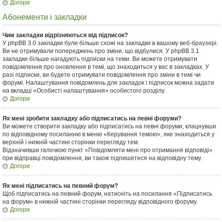
Догори
Абонементи і закладки
Чим закладки відрізняються від підписок?
У phpBB 3.0 закладки були більше схожі на закладки в вашому веб-браузері.
Ви не отримували попереджень про зміни, що відбулися. У phpBB 3.1
закладки більше нагадують підписки на теми. Ви можете отримувати
повідомлення про оновлення в темі, що знаходиться у вас в закладках. У
разі підписки, ви будете отримувати повідомлення про зміни в темі чи
форумі. Налаштування повідомлень для закладок і підписок можна задати
на вкладці «Особисті налаштування» особистого розділу.
Догори
Як мені зробити закладку або підписатись на певні форуми?
Ви можете створити закладку або підписатись на певні форуми, клацнувши
по відповідному посиланню в меню «Керування темою», яке знаходиться у
верхній і нижній частині сторінки перегляду тем.
Відзначивши галочкою пункт «Повідомляти мені про отримання відповіді»
при відправці повідомлення, ви також підпишетеся на відповідну тему.
Догори
Як мені підписатись на певний форум?
Щоб підписатись на певний форум, натисніть на посилання «Підписатись
на форум» в нижній частині сторінки перегляду відповідного форуму.
Догори