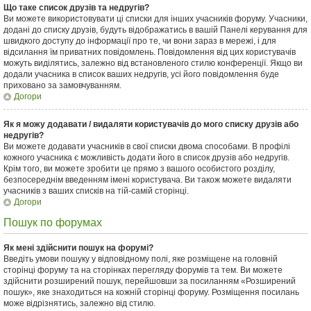
Що таке список друзів та недругів?
Ви можете використовувати ці списки для інших учасників форуму. Учасники,
додані до списку друзів, будуть відображатись в вашій Панелі керування для
швидкого доступу до інформації про те, чи вони зараз в мережі, і для
відсилання їм приватних повідомлень. Повідомлення від цих користувачів
можуть виділятись, залежно від встановленого стилю конференції. Якщо ви
додали учасника в список ваших недругів, усі його повідомлення буде
приховано за замовчуванням.
Догори
Як я можу додавати / видаляти користувачів до мого списку друзів або
недругів?
Ви можете додавати учасників в свої списки двома способами. В профілі
кожного учасника є можливість додати його в список друзів або недругів.
Крім того, ви можете зробити це прямо з вашого особистого розділу,
безпосереднім введенням імені користувача. Ви також можете видаляти
учасників з ваших списків на тій-самій сторінці.
Догори
Пошук по форумах
Як мені здійснити пошук на форумі?
Введіть умови пошуку у відповідному полі, яке розміщене на головній
сторінці форуму та на сторінках перегляду форумів та тем. Ви можете
здійснити розширений пошук, перейшовши за посиланням «Розширений
пошук», яке знаходиться на кожній сторінці форуму. Розміщення посилань
може відрізнятись, залежно від стилю.