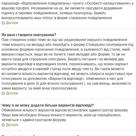
параграфі «Відправлення повідомлень» пункту «Особисті налаштування» у
вашому профілі. Незважаючи на це, ви зможете скасувати додавання
підпису в окремих повідомлення, знявши прапорець
Завжди
використовувати ваш підпис
в формі створення повідомлення.
Догори
Як мені створити опитування?
При створенні нової теми чи під час редагування першого повідомлення
теми клацніть на вкладці або перейдіть в форму
Створити опитування
під
основною формою написання повідомлення, в залежності від стилю, який
використовується; якщо ви не бачите такої вкладки або форми, то ви не
маєте прав для створення опитувань. Вкажіть питання і як мінімум два
варіанти відповіді в відповідних полях, переконавшись, що кожен варіант
потрібно вводити в окремій стрічці поля вводу тексту. Ви також можете
встановити кількість варіантів відповіді, які можуть обирати користувачі при
голосуванні за допомогою «Варіантів відповіді», обмеження в часі для
голосування в днях (0 для вічного голосування) і, на сам кінець, можливість
зміни варіанту, за який вони проголосували.
Догори
Чому я не можу додати більше варіантів відповіді?
Обмеження кількості варіантів відпові встановлює адміністратор форуму.
Якщо вам необхідна більша кількості варіантів, аніж це передбачено,
зв'яжіться з адміністратором форуму.
Догори