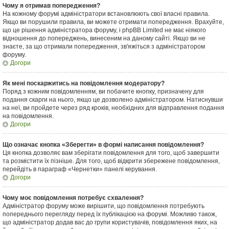
Чому я отримав попередження?
На кожному форумі адміністратори встановлюють свої власні правила.
Якщо ви порушили правила, ви можете отримати попередження. Врахуйте,
що це рішення адміністратора форуму, і phpBB Limited не має ніякого
відношення до попереджень, винесеним на даному сайті. Якщо ви не
знаєте, за що отримали попередження, зв'яжіться з адміністратором
форуму.
Догори
Як мені поскаржитись на повідомлення модератору?
Поряд з кожним повідомленням, ви побачите кнопку, призначену для
подання скарги на нього, якщо це дозволено адміністратором. Натиснувши
на неї, ви пройдете через ряд кроків, необхідних для відправлення подання
на повідомлення.
Догори
Що означає кнопка «Зберегти» в формі написання повідомлення?
Ця кнопка дозволяє вам зберігати повідомлення для того, щоб завершити
та розмістити їх пізніше. Для того, щоб відкрити збережене повідомлення,
перейдіть в параграф «Чернетки» панелі керування.
Догори
Чому моє повідомлення потребує схвалення?
Адміністратор форуму може вирішити, що повідомлення потребують
попереднього перегляду перед їх публікацією на форумі. Можливо також,
що адміністратор додав вас до групи користувачів, повідомлення яких, на