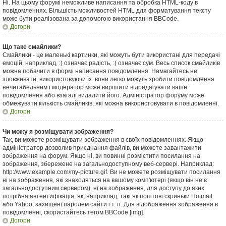
Ні. На цьому форумі неможливе написання та обробка HTML-коду в
повідомленнях. Більшість можливостей HTML для форматування тексту
може бути реалізована за допомогою використання BBCode.
Догори
Що таке смайлики?
Смайлики - це маленькі картинки, які можуть бути використані для передачі
емоцій, наприклад, :) означає радість, :( означає сум. Весь список смайликів
можна побачити в формі написання повідомлення. Намагайтесь не
зловживати, використовуючи їх: вони легко можуть зробити повідомлення
нечитабельним і модератор може вирішити відредагувати ваше
повідомлення або взагалі видалити його. Адміністратор форуму може
обмежувати кількість смайликів, які можна використовувати в повідомленні.
Догори
Чи можу я розміщувати зображення?
Так, ви можете розміщувати зображення в своїх повідомленнях. Якщо
адміністратор дозволив приєднання файлів, ви можете завантажити
зображення на форум. Якщо ні, ви повинні розмістити посилання на
зображення, збережене на загальнодоступному веб-сервері. Наприклад:
http://www.example.com/my-picture.gif. Ви не можете розміщувати посилання
ні на зображення, які знаходяться на вашому комп'ютері (якщо він не є
загальнодоступним сервером), ні на зображення, для доступу до яких
потрібна автентифікація, як, наприклад, такі як поштові скриньки Hotmail
або Yahoo, захищені паролем сайти і т. п. Для відображення зображення в
повідомленні, скористайтесь тегом BBCode [img].
Догори