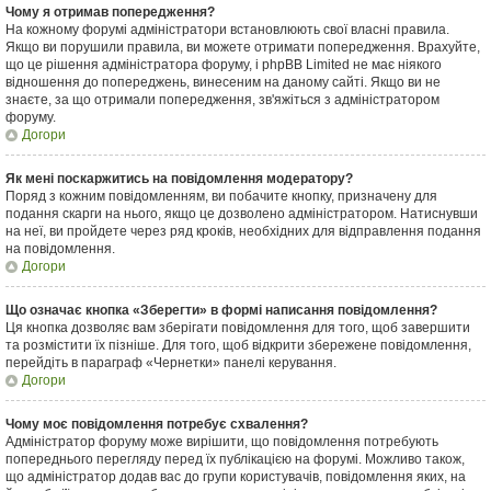
Чому я отримав попередження?
На кожному форумі адміністратори встановлюють свої власні правила.
Якщо ви порушили правила, ви можете отримати попередження. Врахуйте,
що це рішення адміністратора форуму, і phpBB Limited не має ніякого
відношення до попереджень, винесеним на даному сайті. Якщо ви не
знаєте, за що отримали попередження, зв'яжіться з адміністратором
форуму.
Догори
Як мені поскаржитись на повідомлення модератору?
Поряд з кожним повідомленням, ви побачите кнопку, призначену для
подання скарги на нього, якщо це дозволено адміністратором. Натиснувши
на неї, ви пройдете через ряд кроків, необхідних для відправлення подання
на повідомлення.
Догори
Що означає кнопка «Зберегти» в формі написання повідомлення?
Ця кнопка дозволяє вам зберігати повідомлення для того, щоб завершити
та розмістити їх пізніше. Для того, щоб відкрити збережене повідомлення,
перейдіть в параграф «Чернетки» панелі керування.
Догори
Чому моє повідомлення потребує схвалення?
Адміністратор форуму може вирішити, що повідомлення потребують
попереднього перегляду перед їх публікацією на форумі. Можливо також,
що адміністратор додав вас до групи користувачів, повідомлення яких, на