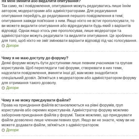
Як мені змінити або видалити опитування?
Так само, як і повідомлення, опитування можуть редагуватись лише їхнім
автором, модераторами або адміністраторами. Для редагування
опитування перейдіть до редагування першого повідомлення в темі;
опитування завжди пов'язане з ним. Якщо ніхто не встиг проголосувати, то
ви можете видалити опитування або відредагувати будь-який з варіантів
відповіді. Однак якщо хтось уже проголосував, лише модератори та
адміністратори можуть редагувати та видаляти опитування. Це зроблено
для того, щоб ніхто не зміг змінювати варіанти відповіді під час голосування.
Догори
Чому я не маю доступу до форуму?
Деякі форуми можуть бути доступними лише певним учасникам та групам
користувачів. Щоб переглядати такі форуми, створювати в них теми,
надсилати повідомлення, вчиняти інші дії, вам може знадобитися
спеціальний дозвіл. Зв'яжіться з модератором або адміністратором форуму
для отримання такого дозволу.
Догори
Чому я не можу приєднувати файли?
Права на приєднання файлів встановлюються на рівні форумів, груп
користувачів або окремих користувачів. Адміністратор форуму можливо
заборонив приєднання файлів у форумі. Також можливо, що приєднувати
файли дозволено лише членам певних груп. Якщо ви не знаєте, чому ви не
можете додавати файли, зв'яжіться з адміністратором.
Догори