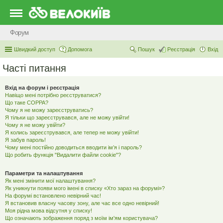
Форум
Швидкий доступ
Допомога
Пошук
Реєстрація
Вхід
Часті питання
Вхід на форум і реєстрація
Навіщо мені потрібно реєструватися?
Що таке COPPA?
Чому я не можу зареєструватись?
Я тільки що зареєструвався, але не можу увійти!
Чому я не можу увійти?
Я колись зареєструвався, але тепер не можу увійти!
Я забув пароль!
Чому мені постійно доводиться вводити ім’я і пароль?
Що робить функція "Видалити файли cookie"?
Параметри та налаштування
Як мені змінити мої налаштування?
Як уникнути появи мого імені в списку «Хто зараз на форумі»?
На форумі встановлено невірний час!
Я встановив власну часову зону, але час все одно невірний!
Моя рідна мова відсутня у списку!
Що означають зображення поряд з моїм ім'ям користувача?