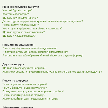
Рівні користувачів та групи
Хто такі Адміністратори?
Хто такі модератори?
Що таке групи користувачів?
Де знаходяться групи користувачів і як мені приєднатись до них?
Як мені стати Лідером групи?
Чому групи відображаються різними кольорами?
Що таке група за замовчуванням?
Що таке «Наша команда»?
Приватні повідомлення
Я не можу відсилати приватні повідомлення!
Я постійно отримую небажані приватні повідомлення!
Я отримав спам або образливий email від когось із цього форуму!
Друзі та недруги
Що таке список друзів та недругів?
Як я можу додавати / видаляти користувачів до мого списку друзів або недругів?
Пошук по форумах
Як мені здійснити пошук на форумі?
Чому мій пошук не дає результатів?
В результаті пошуку я отримав порожню сторінку!
Як мені знайти учасників форуму?
Як мені знайти власні повідомлення та теми?
Абонементи і закладки