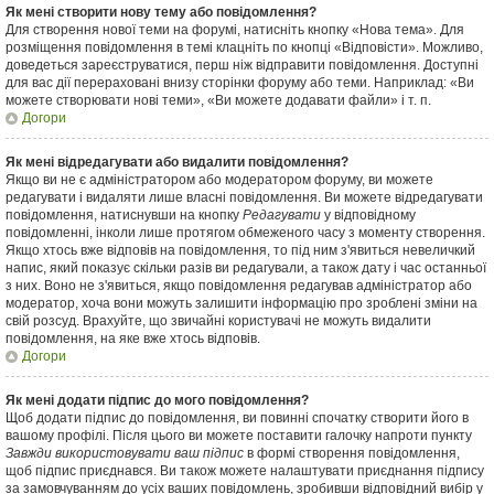
Як мені створити нову тему або повідомлення?
Для створення нової теми на форумі, натисніть кнопку «Нова тема». Для
розміщення повідомлення в темі клацніть по кнопці «Відповісти». Можливо,
доведеться зареєструватися, перш ніж відправити повідомлення. Доступні
для вас дії перераховані внизу сторінки форуму або теми. Наприклад: «Ви
можете створювати нові теми», «Ви можете додавати файли» і т. п.
Догори
Як мені відредагувати або видалити повідомлення?
Якщо ви не є адміністратором або модератором форуму, ви можете
редагувати і видаляти лише власні повідомлення. Ви можете відредагувати
повідомлення, натиснувши на кнопку
Редагувати
у відповідному
повідомленні, інколи лише протягом обмеженого часу з моменту створення.
Якщо хтось вже відповів на повідомлення, то під ним з'явиться невеличкий
напис, який показує скільки разів ви редагували, а також дату і час останньої
з них. Воно не з'явиться, якщо повідомлення редагував адміністратор або
модератор, хоча вони можуть залишити інформацію про зроблені зміни на
свій розсуд. Врахуйте, що звичайні користувачі не можуть видалити
повідомлення, на яке вже хтось відповів.
Догори
Як мені додати підпис до мого повідомлення?
Щоб додати підпис до повідомлення, ви повинні спочатку створити його в
вашому профілі. Після цього ви можете поставити галочку напроти пункту
Завжди використовувати ваш підпис
в формі створення повідомлення,
щоб підпис приєднався. Ви також можете налаштувати приєднання підпису
за замовчуванням до усіх ваших повідомлень, зробивши відповідний вибір у