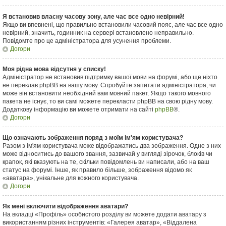
Я встановив власну часову зону, але час все одно невірний!
Якщо ви впевнені, що правильно встановили часовий пояс, але час все одно
невірний, значить, годинник на сервері встановлено неправильно.
Повідомте про це адміністратора для усунення проблеми.
Догори
Моя рідна мова відсутня у списку!
Адміністратор не встановив підтримку вашої мови на форумі, або ще ніхто
не переклав phpBB на вашу мову. Спробуйте запитати адміністратора, чи
може він встановити необхідний вам мовний пакет. Якщо такого мовного
пакета не існує, то ви самі можете перекласти phpBB на свою рідну мову.
Додаткову інформацію ви можете отримати на сайті
phpBB
®.
Догори
Що означають зображення поряд з моїм ім'ям користувача?
Разом з ім'ям користувача може відображатись два зображення. Одне з них
може відноситись до вашого звання, зазвичай у вигляді зірочок, блоків чи
крапок, які вказують на те, скільки повідомлень ви написали, або на ваш
статус на форумі. Інше, як правило більше, зображення відомо як
«аватара», унікальне для кожного користувача.
Догори
Як мені включити відображення аватари?
На вкладці «Профіль» особистого розділу ви можете додати аватару з
використанням різних інструментів: «Галерея аватар», «Віддалена