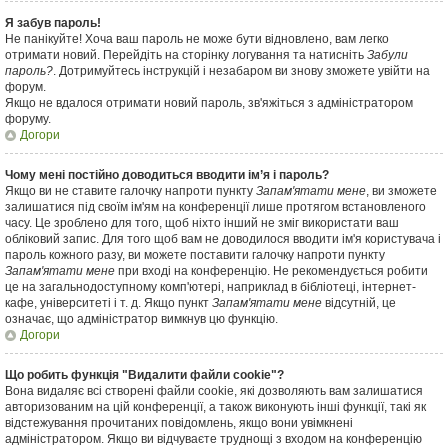
Я забув пароль!
Не панікуйте! Хоча ваш пароль не може бути відновлено, вам легко
отримати новий. Перейдіть на сторінку логування та натисніть
Забули
пароль?
. Дотримуйтесь інструкцій і незабаром ви знову зможете увійти на
форум.
Якщо не вдалося отримати новий пароль, зв'яжіться з адміністратором
форуму.
Догори
Чому мені постійно доводиться вводити ім’я і пароль?
Якщо ви не ставите галочку напроти пункту
Запам'ятати мене
, ви зможете
залишатися під своїм ім'ям на конференції лише протягом встановленого
часу. Це зроблено для того, щоб ніхто інший не зміг використати ваш
обліковий запис. Для того щоб вам не доводилося вводити ім'я користувача і
пароль кожного разу, ви можете поставити галочку напроти пункту
Запам'ятати мене
при вході на конференцію. Не рекомендується робити
це на загальнодоступному комп'ютері, наприклад в бібліотеці, інтернет-
кафе, університеті і т. д. Якщо пункт
Запам'ятати мене
відсутній, це
означає, що адміністратор вимкнув цю функцію.
Догори
Що робить функція "Видалити файли cookie"?
Вона видаляє всі створені файли cookie, які дозволяють вам залишатися
авторизованим на цій конференції, а також виконують інші функції, такі як
відстежування прочитаних повідомлень, якщо вони увімкнені
адміністратором. Якщо ви відчуваєте труднощі з входом на конференцію