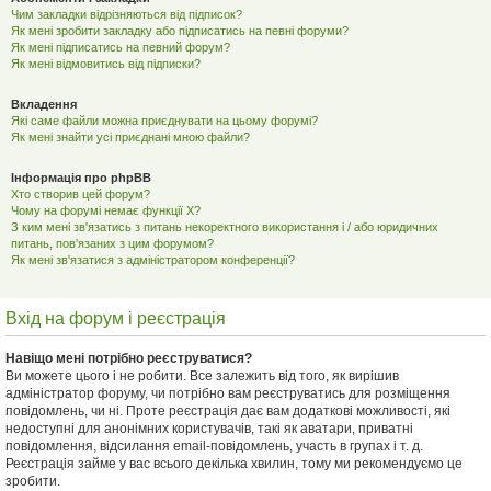
Чим закладки відрізняються від підписок?
Як мені зробити закладку або підписатись на певні форуми?
Як мені підписатись на певний форум?
Як мені відмовитись від підписки?
Вкладення
Які саме файли можна приєднувати на цьому форумі?
Як мені знайти усі приєднані мною файли?
Інформація про phpBB
Хто створив цей форум?
Чому на форумі немає функції X?
З ким мені зв'язатись з питань некоректного використання і / або юридичних
питань, пов'язаних з цим форумом?
Як мені зв'язатися з адміністратором конференції?
Вхід на форум і реєстрація
Навіщо мені потрібно реєструватися?
Ви можете цього і не робити. Все залежить від того, як вирішив
адміністратор форуму, чи потрібно вам реєструватись для розміщення
повідомлень, чи ні. Проте реєстрація дає вам додаткові можливості, які
недоступні для анонімних користувачів, такі як аватари, приватні
повідомлення, відсилання email-повідомлень, участь в групах і т. д.
Реєстрація займе у вас всього декілька хвилин, тому ми рекомендуємо це
зробити.