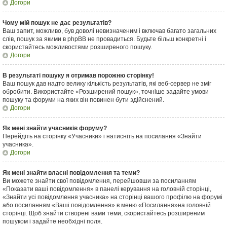
Догори
Чому мій пошук не дає результатів?
Ваш запит, можливо, був доволі невизначеним і включав багато загальних
слів, пошук за якими в phpBB не провадиться. Будьте більш конкретні і
скористайтесь можливостями розширеного пошуку.
Догори
В результаті пошуку я отримав порожню сторінку!
Ваш пошук дав надто велику кількість результатів, які веб-сервер не зміг
обробити. Використайте «Розширений пошук», точніше задайте умови
пошуку та форуми на яких він повинен бути здійснений.
Догори
Як мені знайти учасників форуму?
Перейдіть на сторінку «Учасники» і натисніть на посилання «Знайти
учасника».
Догори
Як мені знайти власні повідомлення та теми?
Ви можете знайти свої повідомлення, перейшовши за посиланням
«Показати ваші повідомлення» в панелі керування на головній сторінці,
«Знайти усі повідомлення учасника» на сторінці вашого профілю на форумі
або посиланням «Ваші повідомлення» в меню «Посилання»на головній
сторінці. Щоб знайти створені вами теми, скористайтесь розширеним
пошуком і задайте необхідні поля.