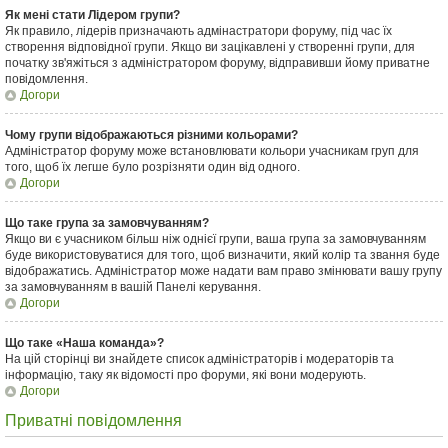
Як мені стати Лідером групи?
Як правило, лідерів призначають адмінастратори форуму, під час їх
створення відповідної групи. Якщо ви зацікавлені у створенні групи, для
початку зв'яжіться з адміністратором форуму, відправивши йому приватне
повідомлення.
Догори
Чому групи відображаються різними кольорами?
Адміністратор форуму може встановлювати кольори учасникам груп для
того, щоб їх легше було розрізняти один від одного.
Догори
Що таке група за замовчуванням?
Якщо ви є учасником більш ніж однієї групи, ваша група за замовчуванням
буде використовуватися для того, щоб визначити, який колір та звання буде
відображатись. Адміністратор може надати вам право змінювати вашу групу
за замовчуванням в вашій Панелі керування.
Догори
Що таке «Наша команда»?
На цій сторінці ви знайдете список адміністраторів і модераторів та
інформацію, таку як відомості про форуми, які вони модерують.
Догори
Приватні повідомлення