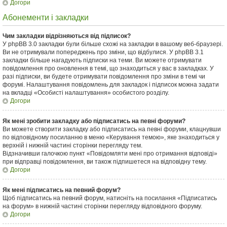
Догори
Абонементи і закладки
Чим закладки відрізняються від підписок?
У phpBB 3.0 закладки були більше схожі на закладки в вашому веб-браузері.
Ви не отримували попереджень про зміни, що відбулися. У phpBB 3.1
закладки більше нагадують підписки на теми. Ви можете отримувати
повідомлення про оновлення в темі, що знаходиться у вас в закладках. У
разі підписки, ви будете отримувати повідомлення про зміни в темі чи
форумі. Налаштування повідомлень для закладок і підписок можна задати
на вкладці «Особисті налаштування» особистого розділу.
Догори
Як мені зробити закладку або підписатись на певні форуми?
Ви можете створити закладку або підписатись на певні форуми, клацнувши
по відповідному посиланню в меню «Керування темою», яке знаходиться у
верхній і нижній частині сторінки перегляду тем.
Відзначивши галочкою пункт «Повідомляти мені про отримання відповіді»
при відправці повідомлення, ви також підпишетеся на відповідну тему.
Догори
Як мені підписатись на певний форум?
Щоб підписатись на певний форум, натисніть на посилання «Підписатись
на форум» в нижній частині сторінки перегляду відповідного форуму.
Догори