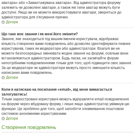
аватара» або «Завантажувана аватара». Від адміністратора форуму
залежить чи дозволені аватари, а також які типи аватар можуть бути
доступні. Якщо ви не можете використовувати аватари, зверніться до
адміністратора для з'ясування причин.
Догори
Що таке моє звання і як мені його змінити?
Звання, яке знаходиться під вашим іменем користувача, відображає
кількість створених вами повідомлень або дозволяє ідентифікувати певних
користувачів, таких як модератори або адміністратори. Взагалі ви не
можете безпосередньо змінювати жодне звання на форумі, оскільки вони
встановлюються адміністратором. Будь ласка, не засмічуйте форум
непотрібними повідомленнями тільки для того, щоб підвищити своє звання.
За це модератори чи адміністратори можуть просто зменшити кількість
написаних вами повідомлень.
Догори
Коли я натискаю на посилання «email», від мене вимагається
залогуватись!
Тільки зареєстровані користувачі можуть відправляти email-повідомлення
на форумі через вбудовану форму, і лише якщо адміністратор увімкнув цю
функцію. Це зроблено для того, щоб запобігти зловживанню поштовою
системою анонімними користувачами.
Догори
Створення повідомлень