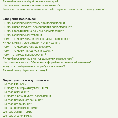
Як мені включити відображення аватари?
Що таке моє звання і як мені його змінити?
Коли я натискаю на посилання «email», від мене вимагається залогуватись!
Створення повідомлень
Як мені створити нову тему або повідомлення?
Як мені відредагувати або видалити повідомлення?
Як мені додати підпис до мого повідомлення?
Як мені створити опитування?
Чому я не можу додати більше варіантів відповіді?
Як мені змінити або видалити опитування?
Чому я не маю доступу до форуму?
Чому я не можу приєднувати файли?
Чому я отримав попередження?
Як мені поскаржитись на повідомлення модератору?
Що означає кнопка «Зберегти» в формі написання повідомлення?
Чому моє повідомлення потребує схвалення?
Як мені знову підняти мою тему?
Форматування тексту і типи тем
Що таке BBCode?
Чи можу я використовувати HTML?
Що таке смайлики?
Чи можу я розміщувати зображення?
Що таке важливі оголошення?
Що таке оголошення?
Що таке прикріплені теми?
Що таке закриті теми?
Що таке значок теми?