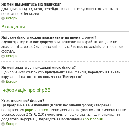
Як мені відмовитись від підписки?
Для відмови від підписки, перейдіть в Панель керування і натисніть на
посилання «Підписки».
Догори
Вкладення
Які саме файли можна приєднувати на цьому форумі?
Адміністратор кожного форуму сам визначає типи файлів. Якщо ви не
знаєте, які саме файли дозволені, запитайте про це адміністратора цього
форуму.
Догори
Як мені знайти усі приєднані мною файли?
Щоб побачити список усіх приєднаних вами файлів, перейдіть в Панель
керування і натисніть на посилання "Вкладення".
Догори
Інформація про phpBB
Хто створив цей форум?
Це програмне забезпечення (в своїй незміненій формі) створене і
поширюється
phpBB Limited
. Воно доступне на умовах GNU General Public
Licence, версії 2 (GPL-2.0) і може вільно поширюватися. Для отримання
додаткової інформації перейдіть за посиланням
About phpBB
.
Догори