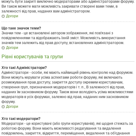
можуть бути закриті виключно модераторами або адміністраторами форуму.
Ви також можете мати можливість закривати створені вами теми, в
залежності від прав, наданих вам адміністратором.
Догори
Що таке значок теми?
Значки тем - це встановлені автором зображення, які пов'язані з
повідомленнями та відображають їхній зміст. Можливість використання
значків тем залежить від прав доступу, встановлених адміністратором.
Догори
Рівні користувачів та групи
Хто такі Адміністратори?
Адміністратори - особи, які мають найвищий рівень контролю над форумом.
Вони можуть керувати усіма аспектами роботи форуму, які включають
розмежування прав доступу, закриття доступу окремим користувачам,
створення груп, призначення модераторів і т. п., В залежності від прав,
наданих їм засновником форуму. Також вони володіють усіма можливостями
модераторів в усіх форумах, залежно від прав, наданих ним засновником
форуму.
Догори
Хто такі модератори?
Модератори - це користувачі (або групи користувачів), які щодня стежать за
роботою форуму. Вони мають можливості редагування та видалення
повідомлень, закриття, відкриття, переміщення, видалення та об'єднання