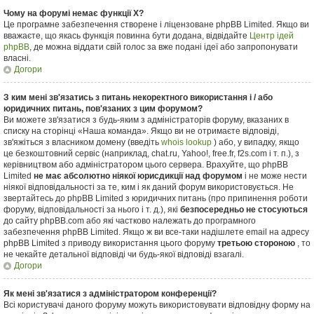
Чому на форумі немає функції X?
Це програмне забезпечення створене і ліцензоване phpBB Limited. Якщо ви
вважаєте, що якась функція повинна бути додана, відвідайте
Центр ідей
phpBB
, де можна віддати свій голос за вже подані ідеї або запропонувати
власні.
Догори
З ким мені зв'язатись з питань некоректного використання і / або
юридичних питань, пов'язаних з цим форумом?
Ви можете зв'язатися з будь-яким з адміністраторів форуму, вказаних в
списку на сторінці «Наша команда». Якщо ви не отримаєте відповіді,
зв'яжіться з власником домену (введіть
whois lookup
) або, у випадку, якщо
це безкоштовний сервіс (наприклад, chat.ru, Yahoo!, free.fr, f2s.com і т. п.), з
керівництвом або адміністратором цього сервера. Врахуйте, що phpBB
Limited
не має абсолютно ніякої юрисдикції над форумом
і не може нести
ніякої відповідальності за те, ким і як даний форум використовується. Не
звертайтесь до phpBB Limited з юридичних питань (про припинення роботи
форуму, відповідальності за нього і т. д.), які
безпосередньо не стосуються
до сайту phpBB.com або які частково належать до програмного
забезпечення phpBB Limited. Якщо ж ви все-таки надішлете email на адресу
phpBB Limited з приводу використання цього форуму
третьою стороною
, то
не чекайте детальної відповіді чи будь-якої відповіді взагалі.
Догори
Як мені зв'язатися з адміністратором конференції?
Всі користувачі даного форуму можуть використовувати відповідну форму на