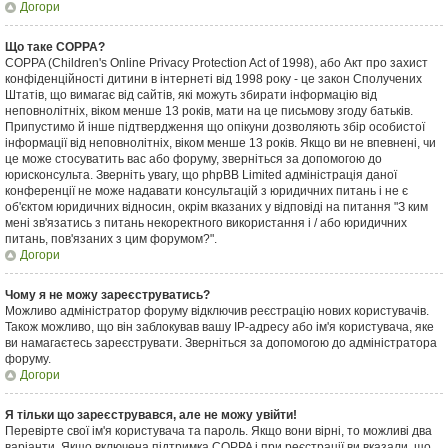
Догори
Що таке COPPA?
COPPA (Children's Online Privacy Protection Act of 1998), або Акт про захист
конфіденційності дитини в інтернеті від 1998 року - це закон Сполучених
Штатів, що вимагає від сайтів, які можуть збирати інформацію від
неповнолітніх, віком менше 13 років, мати на це письмову згоду батьків.
Припустимо й інше підтвердження що опікуни дозволяють збір особистої
інформації від неповнолітніх, віком менше 13 років. Якщо ви не впевнені, чи
це може стосуватить вас або форуму, зверніться за допомогою до
юрисконсульта. Зверніть увагу, що phpBB Limited адміністрація даної
конференції не може надавати консультацій з юридичних питань і не є
об'єктом юридичних відносин, окрім вказаних у відповіді на питання "З ким
мені зв'язатись з питань некоректного використання і / або юридичних
питань, пов'язаних з цим форумом?".
Догори
Чому я не можу зареєструватись?
Можливо адміністратор форуму відключив реєстрацію нових користувачів.
Також можливо, що він заблокував вашу IP-адресу або ім'я користувача, яке
ви намагаєтесь зареєструвати. Зверніться за допомогою до адміністратора
форуму.
Догори
Я тільки що зареєструвався, але не можу увійти!
Перевірте свої ім'я користувача та пароль. Якщо вони вірні, то можливі два
варіанти. Якщо включена підтримка COPPA і при реєстрації ви вказали, що