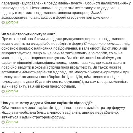
параграфі «Відправлення повідомлень» пункту «Особисті налаштування» у
вашому профілі. Незважаючи на це, ви зможете скасувати додавання
підпису в окремих повідомлення, знявши прапорець
Завжди
використовувати ваш підпис
в формі створення повідомлення.
Догори
Як мені створити опитування?
При створенні нової теми чи під час редагування першого повідомлення
теми клацніть на вкладці або перейдіть в форму
Створити опитування
під
основною формою написання повідомлення, в залежності від стилю, який
використовується; якщо ви не бачите такої вкладки або форми, то ви не
маєте прав для створення опитувань. Вкажіть питання і як мінімум два
варіанти відповіді в відповідних полях, переконавшись, що кожен варіант
потрібно вводити в окремій стрічці поля вводу тексту. Ви також можете
встановити кількість варіантів відповіді, які можуть обирати користувачі при
голосуванні за допомогою «Варіантів відповіді», обмеження в часі для
голосування в днях (0 для вічного голосування) і, на сам кінець, можливість
зміни варіанту, за який вони проголосували.
Догори
Чому я не можу додати більше варіантів відповіді?
Обмеження кількості варіантів відпові встановлює адміністратор форуму.
Якщо вам необхідна більша кількості варіантів, аніж це передбачено,
зв'яжіться з адміністратором форуму.
Догори