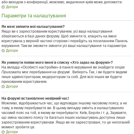
або виходом з конференції, можливо, видалення куків може допомогти.
Догори
Параметри та налаштування
Як мені змінити мої налаштування?
Якщо ви є зареєстрованим користувачем, усі ваші налаштування
зберігаються в базі даних форуму. Щоб змінити їх, клацніть на імені
користувача у верхній частині сторінки і перейдіть за посиланням
Панель
керування
. Там ви зможете змінити усі ваші налаштування та параметри.
Догори
Як уникнути появи мого імені в списку «Хто зараз на форумі»?
На вкладці «Особисті настройки» в панелі керування ви знайдете опцію
Приховати моє перебування на форумі
. Виберіть
Так
, і ви будете видимі
лише адміністраторам, модераторам та собі. Для всіх інших ви будете
прихованим користувачем.
Догори
На форумі встановлено невірний час!
Можливо, відображається час, що відповідає іншому часовому поясу, а не
тому, в якому перебуваєте ви. В цьому випадку змініть в налаштуваннях
часовий пояс на той, в якому ви перебуваєте: Київ, Берлін і т. д. Зауважте,
що зміна часового поясу та багатьох інших налаштувань доступна лише
зареєстрованим користувачам. Якщо ви не зареєстровані, то це непоганий
момент зробити це.
Догори