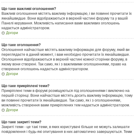
Що таке важливі оголошення?
Важливі оголошення містять важливу інформацію, і ви повинні прочитати їх
якнайшвидше. Вони відображаються в верхній частині форуму та у вашій
Панелі керування. Можливість написання вами важливих оголошень
надається адміністратором.
Догори
Що таке оголошення?
Оголошення найчастіше містять важливу інформацію для форуму, який ви
переглядаєте в даний момент, і вам необхідно прочитати їх якнайшвидше.
Оголошення відображаються в верхній частині кожної сторінки форуму, в
якому вони створені. Так само, як і з важливими оголошеннями, право на
створення оголошень надається адміністратором.
Догори
Що таке прикріплені теми?
Прикріплені теми в форумі розміщуються під оголошеннями і виключно на
першій сторінці. Вони найчастіше містять досить важливу інформацію, тому
ви повинні прочитати їх якнайшвидше. Так само, як і з оголошеннями,
можливість створення вами прикріплених тем надається адміністратором.
Догори
Що таке закриті теми?
Закриті теми - це такі теми, в яких користувачі більше не можуть залишати
повідомлення і будь-які опитування в них автоматично завершуються. Теми