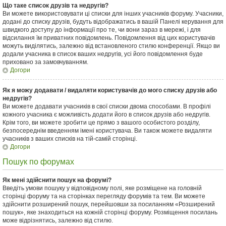
Що таке список друзів та недругів?
Ви можете використовувати ці списки для інших учасників форуму. Учасники,
додані до списку друзів, будуть відображатись в вашій Панелі керування для
швидкого доступу до інформації про те, чи вони зараз в мережі, і для
відсилання їм приватних повідомлень. Повідомлення від цих користувачів
можуть виділятись, залежно від встановленого стилю конференції. Якщо ви
додали учасника в список ваших недругів, усі його повідомлення буде
приховано за замовчуванням.
Догори
Як я можу додавати / видаляти користувачів до мого списку друзів або
недругів?
Ви можете додавати учасників в свої списки двома способами. В профілі
кожного учасника є можливість додати його в список друзів або недругів.
Крім того, ви можете зробити це прямо з вашого особистого розділу,
безпосереднім введенням імені користувача. Ви також можете видаляти
учасників з ваших списків на тій-самій сторінці.
Догори
Пошук по форумах
Як мені здійснити пошук на форумі?
Введіть умови пошуку у відповідному полі, яке розміщене на головній
сторінці форуму та на сторінках перегляду форумів та тем. Ви можете
здійснити розширений пошук, перейшовши за посиланням «Розширений
пошук», яке знаходиться на кожній сторінці форуму. Розміщення посилань
може відрізнятись, залежно від стилю.