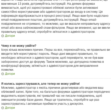
вам менше 13 років, дотримуйтесь інструкцій. На деяких форумах
вимагається, щоб усі зареєстровані облікові записи були активовані
самостійно користувачами або адміністратором до входу в систему. Ця
інформація відображається в процесі реєстрації. Якщо вам було надіслано
email-повідомлення поштою, дотримуйтесь інструкцій. Якщо email-
повідомлення не отримано, то можливо, що ви вказали неправильну адресу
email або вона заблокований спам-фільтром. Якщо ви впевнені, що ви ввели
правильну адресу email, спробуйте зв'язатися з адміністратором.
Догори
Чому я не можу увійти?
Існує кілька можливих причин. Перш за все, переконайтесь, чи правильно ви
вводите ім'я користувача і пароль. Якщо дані введені правильно, то
необхідно зв'язатися з адміністратором, щоб перевірити, чи не був вам
заборонено доступ до форуму. Також можливо, що допущена помилка в
конфігурації форуму, зв'яжіться з адміністратором для виправлення
помилки.
Догори
Я колись зареєструвався, але тепер не можу увійти!
Можливо, адміністратор з якоїсь причини деактивував або видалив ваш
обліковий запис. Крім того, на багатьох форумах адміністратори періодично
видаляють користувачів, які тривалий час не писали повідомлень, щоб
зменшити розмір бази даних. Якщо це трапилось, спробуйте ще раз
зареєструватись і активніше приймати участь у дискусіях.
Догори