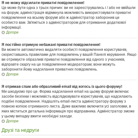
Я не можу відсилати приватні повідомлення!
Це може бути одна з трьох причин: ви не зареєструвались і / або не ввійшли
на форум, адміністрація відімкнула можливість використовувати приватні
повідомлення на всьому форумі або ж адміністратор заборонив це
особисто вам. Зв'яжіться з адміністратором для отримання додаткової
інформації.
Догори
Я постійно отримую небажані приватні повідомлення!
Ви можете автоматично видаляти особисті повідомлення користувачів,
скориставшись правилами для повідомлень у вашій Панелі керування. Якщо
ви отримуєте образливі приватні повідомлення від одного з учасників,
відправте скаргу на це повідомлення модераторам; вони можуть
заборонити йому надсилання приватних повідомлень.
Догори
Я отримав спам або образливий email від когось із цього форуму!
Ми шкодуємо про це. Форма надсилання email на цьому форумі включає
засоби безпеки і можливість відслідковувати користувачів, що надсилають
подібні повідомлення. Надішліть email-листа адміністратору форуму з
повною копією отриманого листа. Дуже важливо включити усі заголовки, в
яких міститься детальна інформація про відправника. Адміністратор зможе
у цьому випадку вжити необхідні заходи.
Догори
Друзі та недруги