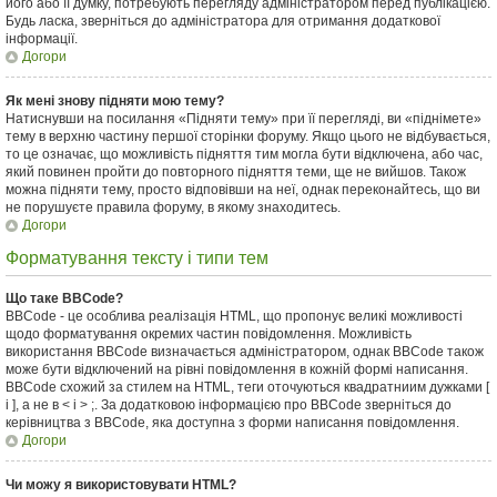
його або її думку, потребують перегляду адміністратором перед публікацією.
Будь ласка, зверніться до адміністратора для отримання додаткової
інформації.
Догори
Як мені знову підняти мою тему?
Натиснувши на посилання «Підняти тему» при її перегляді, ви «піднімете»
тему в верхню частину першої сторінки форуму. Якщо цього не відбувається,
то це означає, що можливість підняття тим могла бути відключена, або час,
який повинен пройти до повторного підняття теми, ще не вийшов. Також
можна підняти тему, просто відповівши на неї, однак переконайтесь, що ви
не порушуєте правила форуму, в якому знаходитесь.
Догори
Форматування тексту і типи тем
Що таке BBCode?
BBCode - це особлива реалізація HTML, що пропонує великі можливості
щодо форматування окремих частин повідомлення. Можливість
використання BBCode визначається адміністратором, однак BBCode також
може бути відключений на рівні повідомлення в кожній формі написання.
BBCode схожий за стилем на HTML, теги оточуються квадратниим дужками [
і ], а не в < і > ;. За додатковою інформацією про BBCode зверніться до
керівництва з BBCode, яка доступна з форми написання повідомлення.
Догори
Чи можу я використовувати HTML?