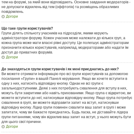
тем на форумі, за який вони відповідають. Основне завдання модераторів -
не допускати відхилень від тем (оффтопік) та розміщень образливих
повідомлень.
Догори
Що таке групи користувачів?
Групи ділять спільноту учасників на підрозділи, якими керують
адміністратори форуму. Кожен учасник може належати до кількох груп, а
кожна група може мати власні рівні доступу. Це полегшує адміністраторам
призначити кількох користувачів, наприклад, модераторами або надати їм
доступ до приватних форумів.
Догори
Де знаходяться групи користувачів і як мені приєднатись до них?
Ви можете отримати інформацію про всі групи користувачів за допомогою
посилання «Групи» в вашій Панелі керування. Якщо ви хочете вступити в
одну з них, натисніть відповідну кнопку. Однак не всі групи є
загальнодоступними. Деякі з них потребують схвалення для вступу в них,
можуть бути закритими або навіть прихованими. Якщо група є відкритою, ви
можете вступити до неї, натиснувши відповідну кнопку. Якщо група потребує
схвалення в групі, ви можете відправити запит на вступ, натиснувши
відповідну кнопку. Лідер групи повинен схвалити ваш запит в групі і може
запитати, чому ви бажаєте приєднатись. Будь ласка, не діставайте лідера
групи питаннями, чому він відхилив ваш запит на вступ, у нього можуть бути
для цього свої причини.
Догори