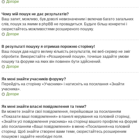
Догори
Чому мій пошук не дає результатів?
Ваш запит, можливо, був доволі невизначеним і включав багато загальних
слів, пошук за якими в phpBB не провадиться. Будьте більш конкретні і
скористайтесь можливостями розширеного пошуку.
Догори
В результаті пошуку я отримав порожню сторінку!
Ваш пошук дав надто велику кількість результатів, які веб-сервер не зміг
обробити. Використайте «Розширений пошук», точніше задайте умови
пошуку та форуми на яких він повинен бути здійснений.
Догори
Як мені знайти учасників форуму?
Перейдіть на сторінку «Учасники» і натисніть на посилання «Знайти
учасника».
Догори
Як мені знайти власні повідомлення та теми?
Ви можете знайти свої повідомлення, перейшовши за посиланням
«Показати ваші повідомлення» в панелі керування на головній сторінці,
«Знайти усі повідомлення учасника» на сторінці вашого профілю на форумі
або посиланням «Ваші повідомлення» в меню «Посилання»на головній
сторінці. Щоб знайти створені вами теми, скористайтесь розширеним
пошуком і задайте необхідні поля.