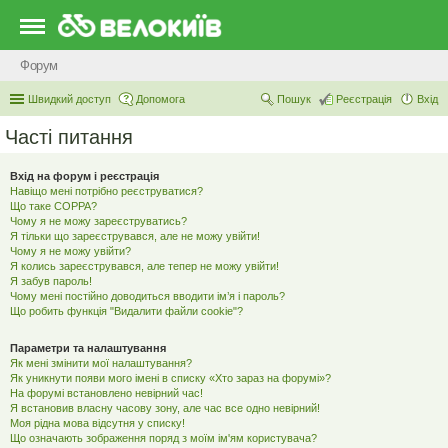
Форум
Швидкий доступ
Допомога
Пошук
Реєстрація
Вхід
Часті питання
Вхід на форум і реєстрація
Навіщо мені потрібно реєструватися?
Що таке COPPA?
Чому я не можу зареєструватись?
Я тільки що зареєструвався, але не можу увійти!
Чому я не можу увійти?
Я колись зареєструвався, але тепер не можу увійти!
Я забув пароль!
Чому мені постійно доводиться вводити ім’я і пароль?
Що робить функція "Видалити файли cookie"?
Параметри та налаштування
Як мені змінити мої налаштування?
Як уникнути появи мого імені в списку «Хто зараз на форумі»?
На форумі встановлено невірний час!
Я встановив власну часову зону, але час все одно невірний!
Моя рідна мова відсутня у списку!
Що означають зображення поряд з моїм ім'ям користувача?