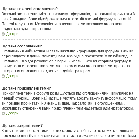
Що таке важливі оголошення?
Важливі оголошення містять важливу інформацію, і ви повинні прочитати їх
якнайшвидше. Вони відображаються в верхній частині форуму та у вашій
Панелі керування. Можливість написання вами важливих оголошень
надається адміністратором.
Догори
Що таке оголошення?
Оголошення найчастіше містять важливу інформацію для форуму, який ви
переглядаєте в даний момент, і вам необхідно прочитати їх якнайшвидше.
Оголошення відображаються в верхній частині кожної сторінки форуму, в
якому вони створені. Так само, як і з важливими оголошеннями, право на
створення оголошень надається адміністратором.
Догори
Що таке прикріплені теми?
Прикріплені теми в форумі розміщуються під оголошеннями і виключно на
першій сторінці. Вони найчастіше містять досить важливу інформацію, тому
ви повинні прочитати їх якнайшвидше. Так само, як і з оголошеннями,
можливість створення вами прикріплених тем надається адміністратором.
Догори
Що таке закриті теми?
Закриті теми - це такі теми, в яких користувачі більше не можуть залишати
повідомлення і будь-які опитування в них автоматично завершуються. Теми