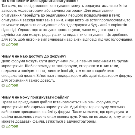
Як мені змінити або видалити опитування?
Так само, як і повідомлення, опитування можуть редагуватись лише їхнім
автором, модераторами або адміністраторами. Для редагування
опитування перейдіть до редагування першого повідомлення в темі;
опитування завжди пов'язане з ним. Якщо ніхто не встиг проголосувати, то
ви можете видалити опитування або відредагувати будь-який з варіантів
відповіді. Однак якщо хтось уже проголосував, лише модератори та
адміністратори можуть редагувати та видаляти опитування. Це зроблено
для того, щоб ніхто не зміг змінювати варіанти відповіді під час голосування.
Догори
Чому я не маю доступу до форуму?
Деякі форуми можуть бути доступними лише певним учасникам та групам
користувачів. Щоб переглядати такі форуми, створювати в них теми,
надсилати повідомлення, вчиняти інші дії, вам може знадобитися
спеціальний дозвіл. Зв'яжіться з модератором або адміністратором форуму
для отримання такого дозволу.
Догори
Чому я не можу приєднувати файли?
Права на приєднання файлів встановлюються на рівні форумів, груп
користувачів або окремих користувачів. Адміністратор форуму можливо
заборонив приєднання файлів у форумі. Також можливо, що приєднувати
файли дозволено лише членам певних груп. Якщо ви не знаєте, чому ви не
можете додавати файли, зв'яжіться з адміністратором.
Догори