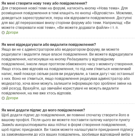
Як мені створити нову тему або повідомлення?
Для створення нової теми на форумі, натисніть кнопку «Нова тема». Для
розміщення повідомлення в темі клацніть по кнопці «Відповісти». Можливо,
доведеться зареєструватися, перш ніж відправити повідомлення. Доступні
для вас дії перераховані внизу сторінки форуму або теми. Наприклад: «Ви
можете створювати нові теми», «Ви можете додавати файли» і т. п.
Догори
Як мені відредагувати або видалити повідомлення?
Якщо ви не є адміністратором або модератором форуму, ви можете
редагувати і видаляти лише власні повідомлення. Ви можете відредагувати
повідомлення, натиснувши на кнопку
Редагувати
у відповідному
повідомленні, інколи лише протягом обмеженого часу з моменту створення.
Якщо хтось вже відповів на повідомлення, то під ним з'явиться невеличкий
напис, який показує скільки разів ви редагували, а також дату і час останньої
з них. Воно не з'явиться, якщо повідомлення редагував адміністратор або
модератор, хоча вони можуть залишити інформацію про зроблені зміни на
свій розсуд. Врахуйте, що звичайні користувачі не можуть видалити
повідомлення, на яке вже хтось відповів.
Догори
Як мені додати підпис до мого повідомлення?
Щоб додати підпис до повідомлення, ви повинні спочатку створити його в
вашому профілі. Після цього ви можете поставити галочку напроти пункту
Завжди використовувати ваш підпис
в формі створення повідомлення,
щоб підпис приєднався. Ви також можете налаштувати приєднання підпису
за замовчуванням до усіх ваших повідомлень, зробивши відповідний вибір у