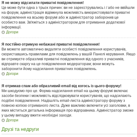
Я не можу відсилати приватні повідомлення!
Це може бути одна з трьох причин: ви не зареєструвались і / або не ввійшли
на форум, адміністрація відімкнула можливість використовувати приватні
повідомлення на всьому форумі або ж адміністратор заборонив це
особисто вам. Зв'яжіться з адміністратором для отримання додаткової
інформації.
Догори
Я постійно отримую небажані приватні повідомлення!
Ви можете автоматично видаляти особисті повідомлення користувачів,
скориставшись правилами для повідомлень у вашій Панелі керування. Якщо
ви отримуєте образливі приватні повідомлення від одного з учасників,
відправте скаргу на це повідомлення модераторам; вони можуть
заборонити йому надсилання приватних повідомлень.
Догори
Я отримав спам або образливий email від когось із цього форуму!
Ми шкодуємо про це. Форма надсилання email на цьому форумі включає
засоби безпеки і можливість відслідковувати користувачів, що надсилають
подібні повідомлення. Надішліть email-листа адміністратору форуму з
повною копією отриманого листа. Дуже важливо включити усі заголовки, в
яких міститься детальна інформація про відправника. Адміністратор зможе
у цьому випадку вжити необхідні заходи.
Догори
Друзі та недруги