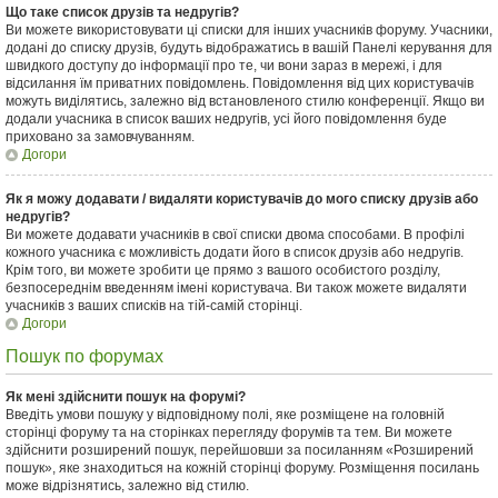
Що таке список друзів та недругів?
Ви можете використовувати ці списки для інших учасників форуму. Учасники,
додані до списку друзів, будуть відображатись в вашій Панелі керування для
швидкого доступу до інформації про те, чи вони зараз в мережі, і для
відсилання їм приватних повідомлень. Повідомлення від цих користувачів
можуть виділятись, залежно від встановленого стилю конференції. Якщо ви
додали учасника в список ваших недругів, усі його повідомлення буде
приховано за замовчуванням.
Догори
Як я можу додавати / видаляти користувачів до мого списку друзів або
недругів?
Ви можете додавати учасників в свої списки двома способами. В профілі
кожного учасника є можливість додати його в список друзів або недругів.
Крім того, ви можете зробити це прямо з вашого особистого розділу,
безпосереднім введенням імені користувача. Ви також можете видаляти
учасників з ваших списків на тій-самій сторінці.
Догори
Пошук по форумах
Як мені здійснити пошук на форумі?
Введіть умови пошуку у відповідному полі, яке розміщене на головній
сторінці форуму та на сторінках перегляду форумів та тем. Ви можете
здійснити розширений пошук, перейшовши за посиланням «Розширений
пошук», яке знаходиться на кожній сторінці форуму. Розміщення посилань
може відрізнятись, залежно від стилю.