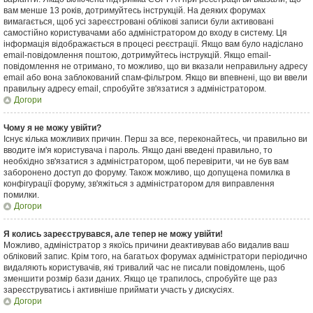
вам менше 13 років, дотримуйтесь інструкцій. На деяких форумах
вимагається, щоб усі зареєстровані облікові записи були активовані
самостійно користувачами або адміністратором до входу в систему. Ця
інформація відображається в процесі реєстрації. Якщо вам було надіслано
email-повідомлення поштою, дотримуйтесь інструкцій. Якщо email-
повідомлення не отримано, то можливо, що ви вказали неправильну адресу
email або вона заблокований спам-фільтром. Якщо ви впевнені, що ви ввели
правильну адресу email, спробуйте зв'язатися з адміністратором.
Догори
Чому я не можу увійти?
Існує кілька можливих причин. Перш за все, переконайтесь, чи правильно ви
вводите ім'я користувача і пароль. Якщо дані введені правильно, то
необхідно зв'язатися з адміністратором, щоб перевірити, чи не був вам
заборонено доступ до форуму. Також можливо, що допущена помилка в
конфігурації форуму, зв'яжіться з адміністратором для виправлення
помилки.
Догори
Я колись зареєструвався, але тепер не можу увійти!
Можливо, адміністратор з якоїсь причини деактивував або видалив ваш
обліковий запис. Крім того, на багатьох форумах адміністратори періодично
видаляють користувачів, які тривалий час не писали повідомлень, щоб
зменшити розмір бази даних. Якщо це трапилось, спробуйте ще раз
зареєструватись і активніше приймати участь у дискусіях.
Догори