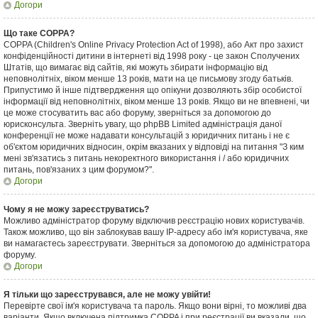
Догори
Що таке COPPA?
COPPA (Children's Online Privacy Protection Act of 1998), або Акт про захист
конфіденційності дитини в інтернеті від 1998 року - це закон Сполучених
Штатів, що вимагає від сайтів, які можуть збирати інформацію від
неповнолітніх, віком менше 13 років, мати на це письмову згоду батьків.
Припустимо й інше підтвердження що опікуни дозволяють збір особистої
інформації від неповнолітніх, віком менше 13 років. Якщо ви не впевнені, чи
це може стосуватить вас або форуму, зверніться за допомогою до
юрисконсульта. Зверніть увагу, що phpBB Limited адміністрація даної
конференції не може надавати консультацій з юридичних питань і не є
об'єктом юридичних відносин, окрім вказаних у відповіді на питання "З ким
мені зв'язатись з питань некоректного використання і / або юридичних
питань, пов'язаних з цим форумом?".
Догори
Чому я не можу зареєструватись?
Можливо адміністратор форуму відключив реєстрацію нових користувачів.
Також можливо, що він заблокував вашу IP-адресу або ім'я користувача, яке
ви намагаєтесь зареєструвати. Зверніться за допомогою до адміністратора
форуму.
Догори
Я тільки що зареєструвався, але не можу увійти!
Перевірте свої ім'я користувача та пароль. Якщо вони вірні, то можливі два
варіанти. Якщо включена підтримка COPPA і при реєстрації ви вказали, що