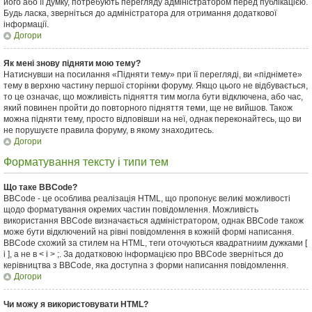
його або її думку, потребують перегляду адміністратором перед публікацією.
Будь ласка, зверніться до адміністратора для отримання додаткової
інформації.
Догори
Як мені знову підняти мою тему?
Натиснувши на посилання «Підняти тему» при її перегляді, ви «піднімете»
тему в верхню частину першої сторінки форуму. Якщо цього не відбувається,
то це означає, що можливість підняття тим могла бути відключена, або час,
який повинен пройти до повторного підняття теми, ще не вийшов. Також
можна підняти тему, просто відповівши на неї, однак переконайтесь, що ви
не порушуєте правила форуму, в якому знаходитесь.
Догори
Форматування тексту і типи тем
Що таке BBCode?
BBCode - це особлива реалізація HTML, що пропонує великі можливості
щодо форматування окремих частин повідомлення. Можливість
використання BBCode визначається адміністратором, однак BBCode також
може бути відключений на рівні повідомлення в кожній формі написання.
BBCode схожий за стилем на HTML, теги оточуються квадратниим дужками [
і ], а не в < і > ;. За додатковою інформацією про BBCode зверніться до
керівництва з BBCode, яка доступна з форми написання повідомлення.
Догори
Чи можу я використовувати HTML?