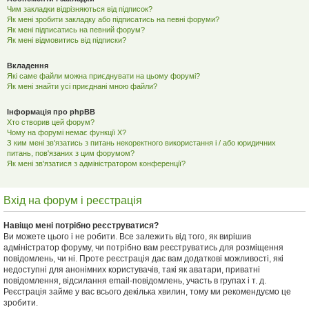
Чим закладки відрізняються від підписок?
Як мені зробити закладку або підписатись на певні форуми?
Як мені підписатись на певний форум?
Як мені відмовитись від підписки?
Вкладення
Які саме файли можна приєднувати на цьому форумі?
Як мені знайти усі приєднані мною файли?
Інформація про phpBB
Хто створив цей форум?
Чому на форумі немає функції X?
З ким мені зв'язатись з питань некоректного використання і / або юридичних
питань, пов'язаних з цим форумом?
Як мені зв'язатися з адміністратором конференції?
Вхід на форум і реєстрація
Навіщо мені потрібно реєструватися?
Ви можете цього і не робити. Все залежить від того, як вирішив
адміністратор форуму, чи потрібно вам реєструватись для розміщення
повідомлень, чи ні. Проте реєстрація дає вам додаткові можливості, які
недоступні для анонімних користувачів, такі як аватари, приватні
повідомлення, відсилання email-повідомлень, участь в групах і т. д.
Реєстрація займе у вас всього декілька хвилин, тому ми рекомендуємо це
зробити.