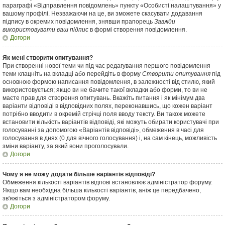
параграфі «Відправлення повідомлень» пункту «Особисті налаштування» у
вашому профілі. Незважаючи на це, ви зможете скасувати додавання
підпису в окремих повідомлення, знявши прапорець
Завжди
використовувати ваш підпис
в формі створення повідомлення.
Догори
Як мені створити опитування?
При створенні нової теми чи під час редагування першого повідомлення
теми клацніть на вкладці або перейдіть в форму
Створити опитування
під
основною формою написання повідомлення, в залежності від стилю, який
використовується; якщо ви не бачите такої вкладки або форми, то ви не
маєте прав для створення опитувань. Вкажіть питання і як мінімум два
варіанти відповіді в відповідних полях, переконавшись, що кожен варіант
потрібно вводити в окремій стрічці поля вводу тексту. Ви також можете
встановити кількість варіантів відповіді, які можуть обирати користувачі при
голосуванні за допомогою «Варіантів відповіді», обмеження в часі для
голосування в днях (0 для вічного голосування) і, на сам кінець, можливість
зміни варіанту, за який вони проголосували.
Догори
Чому я не можу додати більше варіантів відповіді?
Обмеження кількості варіантів відпові встановлює адміністратор форуму.
Якщо вам необхідна більша кількості варіантів, аніж це передбачено,
зв'яжіться з адміністратором форуму.
Догори