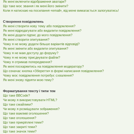
Як мені включити відображення аватари?
Що таке моє звання і як мені його змінити?
Коли я натискаю на посилання «email», від мене вимагається залогуватись!
Створення повідомлень
Як мені створити нову тему або повідомлення?
Як мені відредагувати або видалити повідомлення?
Як мені додати підпис до мого повідомлення?
Як мені створити опитування?
Чому я не можу додати більше варіантів відповіді?
Як мені змінити або видалити опитування?
Чому я не маю доступу до форуму?
Чому я не можу приєднувати файли?
Чому я отримав попередження?
Як мені поскаржитись на повідомлення модератору?
Що означає кнопка «Зберегти» в формі написання повідомлення?
Чому моє повідомлення потребує схвалення?
Як мені знову підняти мою тему?
Форматування тексту і типи тем
Що таке BBCode?
Чи можу я використовувати HTML?
Що таке смайлики?
Чи можу я розміщувати зображення?
Що таке важливі оголошення?
Що таке оголошення?
Що таке прикріплені теми?
Що таке закриті теми?
Що таке значок теми?