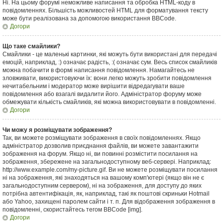
Ні. На цьому форумі неможливе написання та обробка HTML-коду в
повідомленнях. Більшість можливостей HTML для форматування тексту
може бути реалізована за допомогою використання BBCode.
Догори
Що таке смайлики?
Смайлики - це маленькі картинки, які можуть бути використані для передачі
емоцій, наприклад, :) означає радість, :( означає сум. Весь список смайликів
можна побачити в формі написання повідомлення. Намагайтесь не
зловживати, використовуючи їх: вони легко можуть зробити повідомлення
нечитабельним і модератор може вирішити відредагувати ваше
повідомлення або взагалі видалити його. Адміністратор форуму може
обмежувати кількість смайликів, які можна використовувати в повідомленні.
Догори
Чи можу я розміщувати зображення?
Так, ви можете розміщувати зображення в своїх повідомленнях. Якщо
адміністратор дозволив приєднання файлів, ви можете завантажити
зображення на форум. Якщо ні, ви повинні розмістити посилання на
зображення, збережене на загальнодоступному веб-сервері. Наприклад:
http://www.example.com/my-picture.gif. Ви не можете розміщувати посилання
ні на зображення, які знаходяться на вашому комп'ютері (якщо він не є
загальнодоступним сервером), ні на зображення, для доступу до яких
потрібна автентифікація, як, наприклад, такі як поштові скриньки Hotmail
або Yahoo, захищені паролем сайти і т. п. Для відображення зображення в
повідомленні, скористайтесь тегом BBCode [img].
Догори