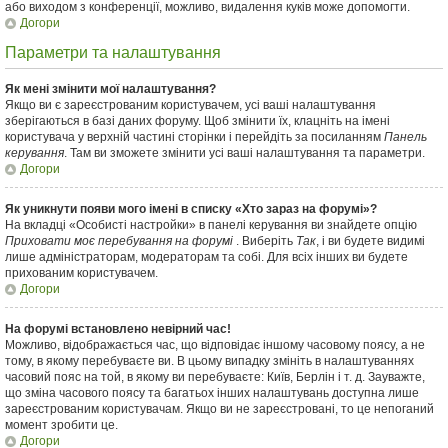
або виходом з конференції, можливо, видалення куків може допомогти.
Догори
Параметри та налаштування
Як мені змінити мої налаштування?
Якщо ви є зареєстрованим користувачем, усі ваші налаштування
зберігаються в базі даних форуму. Щоб змінити їх, клацніть на імені
користувача у верхній частині сторінки і перейдіть за посиланням
Панель
керування
. Там ви зможете змінити усі ваші налаштування та параметри.
Догори
Як уникнути появи мого імені в списку «Хто зараз на форумі»?
На вкладці «Особисті настройки» в панелі керування ви знайдете опцію
Приховати моє перебування на форумі
. Виберіть
Так
, і ви будете видимі
лише адміністраторам, модераторам та собі. Для всіх інших ви будете
прихованим користувачем.
Догори
На форумі встановлено невірний час!
Можливо, відображається час, що відповідає іншому часовому поясу, а не
тому, в якому перебуваєте ви. В цьому випадку змініть в налаштуваннях
часовий пояс на той, в якому ви перебуваєте: Київ, Берлін і т. д. Зауважте,
що зміна часового поясу та багатьох інших налаштувань доступна лише
зареєстрованим користувачам. Якщо ви не зареєстровані, то це непоганий
момент зробити це.
Догори