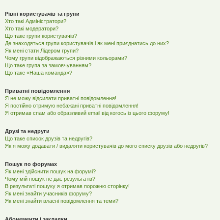
Рівні користувачів та групи
Хто такі Адміністратори?
Хто такі модератори?
Що таке групи користувачів?
Де знаходяться групи користувачів і як мені приєднатись до них?
Як мені стати Лідером групи?
Чому групи відображаються різними кольорами?
Що таке група за замовчуванням?
Що таке «Наша команда»?
Приватні повідомлення
Я не можу відсилати приватні повідомлення!
Я постійно отримую небажані приватні повідомлення!
Я отримав спам або образливий email від когось із цього форуму!
Друзі та недруги
Що таке список друзів та недругів?
Як я можу додавати / видаляти користувачів до мого списку друзів або недругів?
Пошук по форумах
Як мені здійснити пошук на форумі?
Чому мій пошук не дає результатів?
В результаті пошуку я отримав порожню сторінку!
Як мені знайти учасників форуму?
Як мені знайти власні повідомлення та теми?
Абонементи і закладки