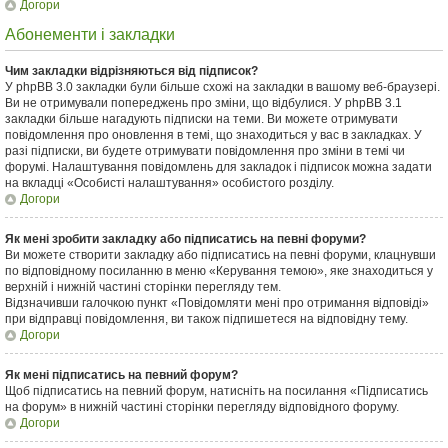
Догори
Абонементи і закладки
Чим закладки відрізняються від підписок?
У phpBB 3.0 закладки були більше схожі на закладки в вашому веб-браузері.
Ви не отримували попереджень про зміни, що відбулися. У phpBB 3.1
закладки більше нагадують підписки на теми. Ви можете отримувати
повідомлення про оновлення в темі, що знаходиться у вас в закладках. У
разі підписки, ви будете отримувати повідомлення про зміни в темі чи
форумі. Налаштування повідомлень для закладок і підписок можна задати
на вкладці «Особисті налаштування» особистого розділу.
Догори
Як мені зробити закладку або підписатись на певні форуми?
Ви можете створити закладку або підписатись на певні форуми, клацнувши
по відповідному посиланню в меню «Керування темою», яке знаходиться у
верхній і нижній частині сторінки перегляду тем.
Відзначивши галочкою пункт «Повідомляти мені про отримання відповіді»
при відправці повідомлення, ви також підпишетеся на відповідну тему.
Догори
Як мені підписатись на певний форум?
Щоб підписатись на певний форум, натисніть на посилання «Підписатись
на форум» в нижній частині сторінки перегляду відповідного форуму.
Догори