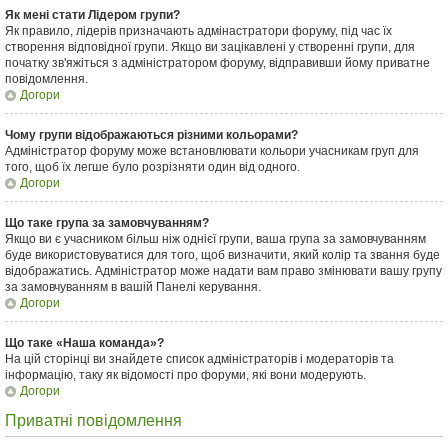
Як мені стати Лідером групи?
Як правило, лідерів призначають адмінастратори форуму, під час їх
створення відповідної групи. Якщо ви зацікавлені у створенні групи, для
початку зв'яжіться з адміністратором форуму, відправивши йому приватне
повідомлення.
Догори
Чому групи відображаються різними кольорами?
Адміністратор форуму може встановлювати кольори учасникам груп для
того, щоб їх легше було розрізняти один від одного.
Догори
Що таке група за замовчуванням?
Якщо ви є учасником більш ніж однієї групи, ваша група за замовчуванням
буде використовуватися для того, щоб визначити, який колір та звання буде
відображатись. Адміністратор може надати вам право змінювати вашу групу
за замовчуванням в вашій Панелі керування.
Догори
Що таке «Наша команда»?
На цій сторінці ви знайдете список адміністраторів і модераторів та
інформацію, таку як відомості про форуми, які вони модерують.
Догори
Приватні повідомлення