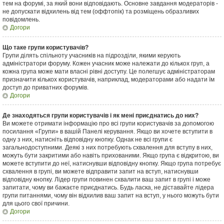
тем на форумі, за який вони відповідають. Основне завдання модераторів -
не допускати відхилень від тем (оффтопік) та розміщень образливих
повідомлень.
Догори
Що таке групи користувачів?
Групи ділять спільноту учасників на підрозділи, якими керують
адміністратори форуму. Кожен учасник може належати до кількох груп, а
кожна група може мати власні рівні доступу. Це полегшує адміністраторам
призначити кількох користувачів, наприклад, модераторами або надати їм
доступ до приватних форумів.
Догори
Де знаходяться групи користувачів і як мені приєднатись до них?
Ви можете отримати інформацію про всі групи користувачів за допомогою
посилання «Групи» в вашій Панелі керування. Якщо ви хочете вступити в
одну з них, натисніть відповідну кнопку. Однак не всі групи є
загальнодоступними. Деякі з них потребують схвалення для вступу в них,
можуть бути закритими або навіть прихованими. Якщо група є відкритою, ви
можете вступити до неї, натиснувши відповідну кнопку. Якщо група потребує
схвалення в групі, ви можете відправити запит на вступ, натиснувши
відповідну кнопку. Лідер групи повинен схвалити ваш запит в групі і може
запитати, чому ви бажаєте приєднатись. Будь ласка, не діставайте лідера
групи питаннями, чому він відхилив ваш запит на вступ, у нього можуть бути
для цього свої причини.
Догори