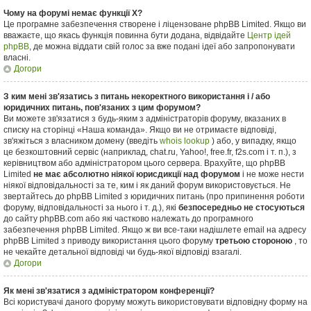
Чому на форумі немає функції X?
Це програмне забезпечення створене і ліцензоване phpBB Limited. Якщо ви
вважаєте, що якась функція повинна бути додана, відвідайте
Центр ідей
phpBB
, де можна віддати свій голос за вже подані ідеї або запропонувати
власні.
Догори
З ким мені зв'язатись з питань некоректного використання і / або
юридичних питань, пов'язаних з цим форумом?
Ви можете зв'язатися з будь-яким з адміністраторів форуму, вказаних в
списку на сторінці «Наша команда». Якщо ви не отримаєте відповіді,
зв'яжіться з власником домену (введіть
whois lookup
) або, у випадку, якщо
це безкоштовний сервіс (наприклад, chat.ru, Yahoo!, free.fr, f2s.com і т. п.), з
керівництвом або адміністратором цього сервера. Врахуйте, що phpBB
Limited
не має абсолютно ніякої юрисдикції над форумом
і не може нести
ніякої відповідальності за те, ким і як даний форум використовується. Не
звертайтесь до phpBB Limited з юридичних питань (про припинення роботи
форуму, відповідальності за нього і т. д.), які
безпосередньо не стосуються
до сайту phpBB.com або які частково належать до програмного
забезпечення phpBB Limited. Якщо ж ви все-таки надішлете email на адресу
phpBB Limited з приводу використання цього форуму
третьою стороною
, то
не чекайте детальної відповіді чи будь-якої відповіді взагалі.
Догори
Як мені зв'язатися з адміністратором конференції?
Всі користувачі даного форуму можуть використовувати відповідну форму на