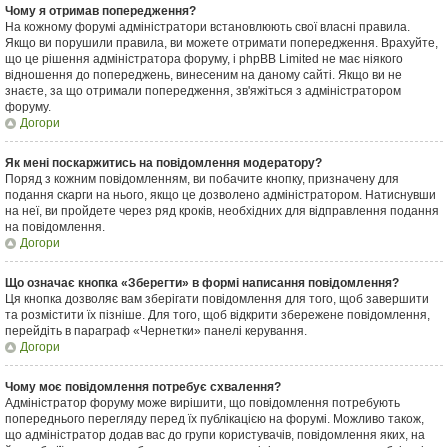
Чому я отримав попередження?
На кожному форумі адміністратори встановлюють свої власні правила.
Якщо ви порушили правила, ви можете отримати попередження. Врахуйте,
що це рішення адміністратора форуму, і phpBB Limited не має ніякого
відношення до попереджень, винесеним на даному сайті. Якщо ви не
знаєте, за що отримали попередження, зв'яжіться з адміністратором
форуму.
Догори
Як мені поскаржитись на повідомлення модератору?
Поряд з кожним повідомленням, ви побачите кнопку, призначену для
подання скарги на нього, якщо це дозволено адміністратором. Натиснувши
на неї, ви пройдете через ряд кроків, необхідних для відправлення подання
на повідомлення.
Догори
Що означає кнопка «Зберегти» в формі написання повідомлення?
Ця кнопка дозволяє вам зберігати повідомлення для того, щоб завершити
та розмістити їх пізніше. Для того, щоб відкрити збережене повідомлення,
перейдіть в параграф «Чернетки» панелі керування.
Догори
Чому моє повідомлення потребує схвалення?
Адміністратор форуму може вирішити, що повідомлення потребують
попереднього перегляду перед їх публікацією на форумі. Можливо також,
що адміністратор додав вас до групи користувачів, повідомлення яких, на