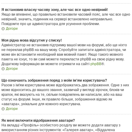
Я встановив власну часову зону, але час все одно невірний!
Якщо ви впевнені, що правильно встановили часовий пояс, але час все одно
невірний, значить, годинник на сервері встановлено неправильно.
Повідомте про це адміністратора для усунення проблеми.
Догори
Моя рідна мова відсутня у списку!
Адміністратор не встановив підтримку вашої мови на форумі, або ще ніхто
не переклав phpBB на вашу мову. Спробуйте запитати адміністратора, чи
може він встановити необхідний вам мовний пакет. Якщо такого мовного
пакета не існує, то ви самі можете перекласти phpBB на свою рідну мову.
Додаткову інформацію ви можете отримати на сайті
phpBB
®.
Догори
Що означають зображення поряд з моїм ім'ям користувача?
Разом з ім'ям користувача може відображатись два зображення. Одне з них
може відноситись до вашого звання, зазвичай у вигляді зірочок, блоків чи
крапок, які вказують на те, скільки повідомлень ви написали, або на ваш
статус на форумі. Інше, як правило більше, зображення відомо як
«аватара», унікальне для кожного користувача.
Догори
Як мені включити відображення аватари?
На вкладці «Профіль» особистого розділу ви можете додати аватару з
використанням різних інструментів: «Галерея аватар», «Віддалена