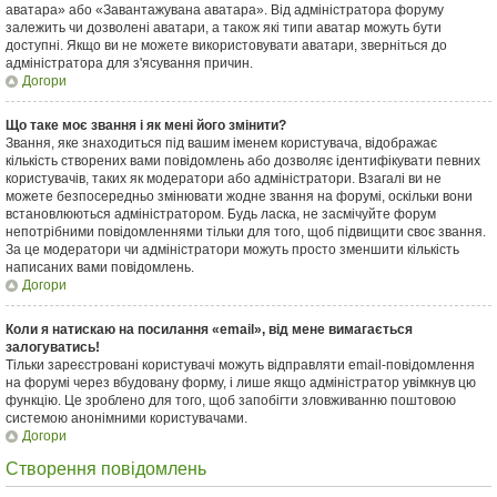
аватара» або «Завантажувана аватара». Від адміністратора форуму
залежить чи дозволені аватари, а також які типи аватар можуть бути
доступні. Якщо ви не можете використовувати аватари, зверніться до
адміністратора для з'ясування причин.
Догори
Що таке моє звання і як мені його змінити?
Звання, яке знаходиться під вашим іменем користувача, відображає
кількість створених вами повідомлень або дозволяє ідентифікувати певних
користувачів, таких як модератори або адміністратори. Взагалі ви не
можете безпосередньо змінювати жодне звання на форумі, оскільки вони
встановлюються адміністратором. Будь ласка, не засмічуйте форум
непотрібними повідомленнями тільки для того, щоб підвищити своє звання.
За це модератори чи адміністратори можуть просто зменшити кількість
написаних вами повідомлень.
Догори
Коли я натискаю на посилання «email», від мене вимагається
залогуватись!
Тільки зареєстровані користувачі можуть відправляти email-повідомлення
на форумі через вбудовану форму, і лише якщо адміністратор увімкнув цю
функцію. Це зроблено для того, щоб запобігти зловживанню поштовою
системою анонімними користувачами.
Догори
Створення повідомлень