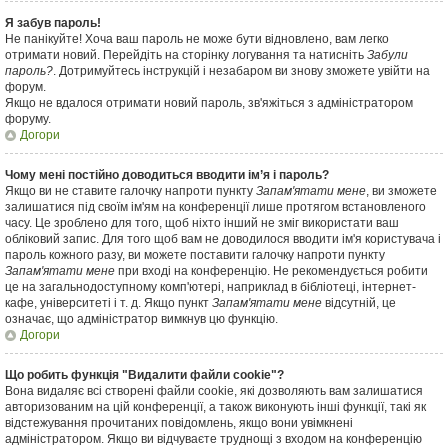
Я забув пароль!
Не панікуйте! Хоча ваш пароль не може бути відновлено, вам легко
отримати новий. Перейдіть на сторінку логування та натисніть
Забули
пароль?
. Дотримуйтесь інструкцій і незабаром ви знову зможете увійти на
форум.
Якщо не вдалося отримати новий пароль, зв'яжіться з адміністратором
форуму.
Догори
Чому мені постійно доводиться вводити ім’я і пароль?
Якщо ви не ставите галочку напроти пункту
Запам'ятати мене
, ви зможете
залишатися під своїм ім'ям на конференції лише протягом встановленого
часу. Це зроблено для того, щоб ніхто інший не зміг використати ваш
обліковий запис. Для того щоб вам не доводилося вводити ім'я користувача і
пароль кожного разу, ви можете поставити галочку напроти пункту
Запам'ятати мене
при вході на конференцію. Не рекомендується робити
це на загальнодоступному комп'ютері, наприклад в бібліотеці, інтернет-
кафе, університеті і т. д. Якщо пункт
Запам'ятати мене
відсутній, це
означає, що адміністратор вимкнув цю функцію.
Догори
Що робить функція "Видалити файли cookie"?
Вона видаляє всі створені файли cookie, які дозволяють вам залишатися
авторизованим на цій конференції, а також виконують інші функції, такі як
відстежування прочитаних повідомлень, якщо вони увімкнені
адміністратором. Якщо ви відчуваєте труднощі з входом на конференцію