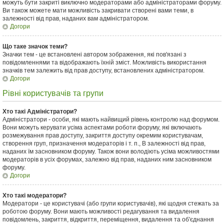
можуть бути закриті виключно модераторами або адміністраторами форуму.
Ви також можете мати можливість закривати створені вами теми, в
залежності від прав, наданих вам адміністратором.
Догори
Що таке значок теми?
Значки тем - це встановлені автором зображення, які пов'язані з
повідомленнями та відображають їхній зміст. Можливість використання
значків тем залежить від прав доступу, встановлених адміністратором.
Догори
Рівні користувачів та групи
Хто такі Адміністратори?
Адміністратори - особи, які мають найвищий рівень контролю над форумом.
Вони можуть керувати усіма аспектами роботи форуму, які включають
розмежування прав доступу, закриття доступу окремим користувачам,
створення груп, призначення модераторів і т. п., В залежності від прав,
наданих їм засновником форуму. Також вони володіють усіма можливостями
модераторів в усіх форумах, залежно від прав, наданих ним засновником
форуму.
Догори
Хто такі модератори?
Модератори - це користувачі (або групи користувачів), які щодня стежать за
роботою форуму. Вони мають можливості редагування та видалення
повідомлень, закриття, відкриття, переміщення, видалення та об'єднання