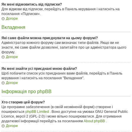
Як мені відмовитись від підписки?
Для відмови від підписки, перейдіть в Панель керування і натисніть на
посилання «Підписки».
Догори
Вкладення
Які саме файли можна приєднувати на цьому форумі?
Адміністратор кожного форуму сам визначає типи файлів. Якщо ви не
знаєте, які саме файли дозволені, запитайте про це адміністратора цього
форуму.
Догори
Як мені знайти усі приєднані мною файли?
Щоб побачити список усіх приєднаних вами файлів, перейдіть в Панель
керування і натисніть на посилання "Вкладення".
Догори
Інформація про phpBB
Хто створив цей форум?
Це програмне забезпечення (в своїй незміненій формі) створене і
поширюється
phpBB Limited
. Воно доступне на умовах GNU General Public
Licence, версії 2 (GPL-2.0) і може вільно поширюватися. Для отримання
додаткової інформації перейдіть за посиланням
About phpBB
.
Догори