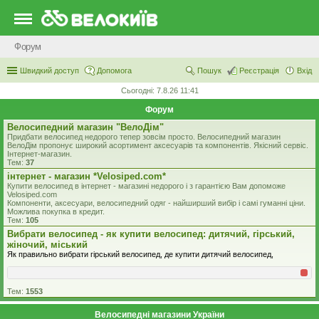
Форум
Швидкий доступ
Допомога
Пошук
Реєстрація
Вхід
Сьогодні: 7.8.26 11:41
Форум
Велосипедний магазин "ВелоДім"
Придбати велосипед недорого тепер зовсім просто. Велосипедний магазин
ВелоДім пропонує широкий асортимент аксесуарів та компонентів. Якісний сервіс.
Інтернет-магазин.
Тем:
37
iнтернет - магазин *Velosiped.com*
Купити велосипед в інтернет - магазині недорого і з гарантією Вам допоможе
Velosiped.com
Компоненти, аксесуари, велосипедний одяг - найширший вибір і самі гуманні ціни.
Можлива покупка в кредит.
Тем:
105
Вибрати велосипед - як купити велосипед: дитячий, гірський,
жіночий, міський
Як правильно вибрати гірський велосипед, де купити дитячий велосипед,
Тем:
1553
Велосипедні магазини України