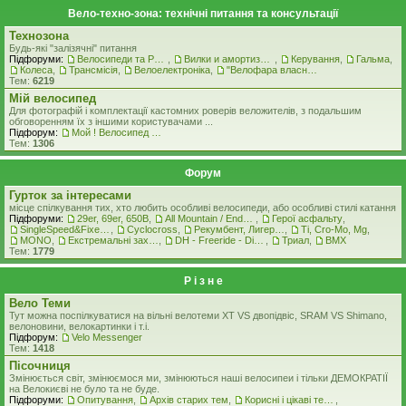
Вело-техно-зона: технічні питання та консультації
Технозона
Будь-які "залізячні" питання
Підфоруми:
Велосипеди та Рами
,
Вилки и амортизатори
,
Керування
,
Гальма
,
Колеса
,
Трансмісія
,
Велоелектроніка
,
"Велофара власними руками"
Тем:
6219
Мiй велосипед
Для фотографій і комплектації кастомних роверiв веложителiв, з подальшим
обговоренням їх з іншими користувачами ...
Підфорум:
Мой ! Велосипед ! ( стоковая комплектация )
Тем:
1306
Форум
Гурток за інтересами
місце спілкування тих, хто любить особливі велосипеди, або особливі стилі катання
Підфоруми:
29er, 69er, 650B
,
All Mountain / Enduro
,
Герої асфальту
,
SingleSpeed&FixedGear
,
Cyclocross
,
Рекумбент, Лигерад, Веломобиль
,
Ti, Cro-Mo, Mg
,
MONO
,
Екстремальні захоплення
,
DH - Freeride - Dirt - Street
,
Триал
,
BMX
Тем:
1779
Р i з н е
Вело Теми
Тут можна поспілкуватися на вільні велотеми ХТ VS двопідвіс, SRAM VS Shimano,
велоновини, велокартинки і т.і.
Підфорум:
Velo Messenger
Тем:
1418
Пісочниця
Змінюється світ, змінюємося ми, змінюються наші велосипеи і тільки ДЕМОКРАТІЇ
на Велокиєві не було та не буде.
Підфоруми:
Опитування
,
Архів старих тем
,
Корисні і цікаві теми
,