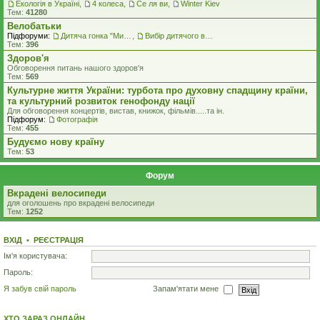
Екологiя в Україні
,
4 колеса
,
Се ля ви
,
Winter Kiev
Тем:
41280
Велобатьки
Підфоруми:
Дитяча гонка "Ми - чемпіони"
,
Вибір дитячого велосипеду
Тем:
396
Здоров'я
Обговорення питань нашого здоров'я
Тем:
569
Культурне життя України: турбота про духовну спадщину країни,
та культурний розвиток генофонду нації
Для обговорення концертів, вистав, книжок, фільмів.....та iн.
Підфорум:
Фотографія
Тем:
455
Будуємо нову країну
Тем:
53
Форум
Вкрадені велосипеди
для оголошень про вкрадені велосипеди
Тем:
1252
ВХІД
•
РЕЄСТРАЦІЯ
Ім'я користувача:
Пароль:
Я забув свій пароль
Запам'ятати мене
ХТО ЗАРАЗ ОНЛАЙН