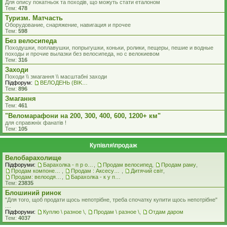
Для опису покатньок та походів, що можуть стати еталоном
Тем:
478
Туризм. Матчасть
Оборудование, снаряжение, навигация и прочее
Тем:
598
Без велосипеда
Походушки, поплавушки, попрыгушки, коньки, ролики, пещеры, пешие и водные
походы и прочие вылазки без велосипеда, но с велокиевом
Тем:
316
Заходи
Походи \\ змагання \\ масштабні заходи
Підфорум:
ВЕЛОДЕНЬ (BIKEDAY)
Тем:
896
Змагання
Тем:
461
"Веломарафони на 200, 300, 400, 600, 1200+ км"
для справжнiх фанатiв !
Тем:
105
Купівля\продаж
Велобарахолище
Підфоруми:
Барахолка - п р о д а ж
,
Продам велосипед
,
Продам раму
,
Продам компоненти
,
Продам : Аксесуари та Спорядження
,
Дитячий світ
,
Продам: велоодяг, взуття, захист, шоломи, велоокуляри
,
Барахолка - к у п л ю
Тем:
23835
Блошиний ринок
"Для того, щоб продати щось непотрібне, треба спочатку купити щось непотрібне"
....
Підфоруми:
Куплю \ разное \
,
Продам \ разное \
,
Отдам даром
Тем:
4037