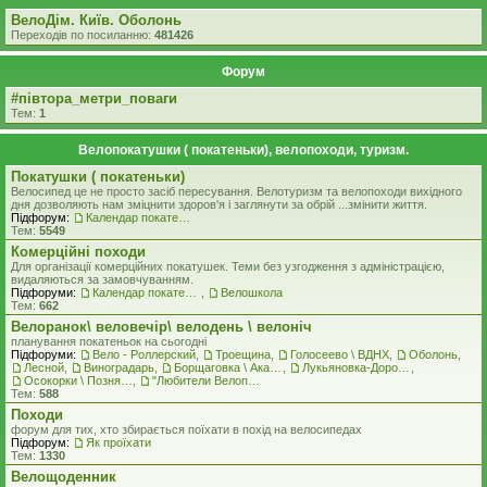
ВелоДім. Київ. Оболонь
Переходів по посиланню:
481426
Форум
#‎пiвтора_метри_поваги‬
Тем:
1
Велопокатушки ( покатеньки), велопоходи, туризм.
Покатушки ( покатеньки)
Велосипед це не просто засіб пересування. Велотуризм та велопоходи вихідного
дня дозволяють нам зміцнити здоров'я і заглянути за обрій ...змінити життя.
Підфорум:
Календар покатеньок
Тем:
5549
Комерцiйнi походи
Для організації комерційних покатушек. Теми без узгодження з адміністрацією,
видаляються за замовчуванням.
Підфоруми:
Календар покатеньок
,
Велошкола
Тем:
662
Велоранок\ веловечір\ велодень \ велоніч
планування покатеньок на сьогодні
Підфоруми:
Вело - Роллерский
,
Троещина
,
Голосеево \ ВДНХ
,
Оболонь
,
Лесной
,
Виноградарь
,
Борщаговка \ Академгородок \ Беличи \ Нивки
,
Лукьяновка-Дорогожичи-Сырец и окрестности
,
Осокорки \ Позняки \ Харьковский
,
"Любители Велоприключений"
Тем:
588
Походи
форум для тих, хто збирається поїхати в похід на велосипедах
Підфорум:
Як проїхати
Тем:
1330
Велощоденник