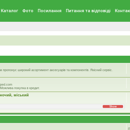
Каталог
Фото
Посилання
Питання та вiдповiдi
Контак
 пропонує широкий асортимент аксесуарів та компонентів. Якісний сервіс.
iped.com
 Можлива покупка в кредит.
іночий, міський
Show
П