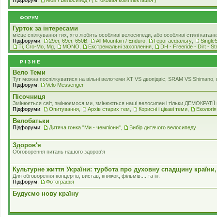
ФОРУМ
Гурток за інтересами
місце спілкування тих, хто любить особливі велосипеди, або особливі стилі катанн
Підфоруми:
29er, 69er, 650B
,
All Mountain / Enduro
,
Герої асфальту
,
Single
Ti, Cro-Mo, Mg
,
MONO
,
Екстремальні захоплення
,
DH - Freeride - Dirt - St
Р I З Н Е
Вело Теми
Тут можна поспілкуватися на вільні велотеми ХТ VS двопідвіс, SRAM VS Shimano, в
Підфорум:
Velo Messenger
Пісочниця
Змінюється світ, змінюємося ми, змінюються наші велосипеи і тільки ДЕМОКРАТІЇ н
Підфоруми:
Опитування
,
Архів старих тем
,
Корисні і цікаві теми
,
Екологiя
Велобатьки
Підфоруми:
Дитяча гонка "Ми - чемпіони"
,
Вибір дитячого велосипеду
Здоров'я
Обговорення питань нашого здоров'я
Культурне життя України: турбота про духовну спадщину країни,
Для обговорення концертів, вистав, книжок, фільмів.....та iн.
Підфорум:
Фотографія
Будуємо нову країну