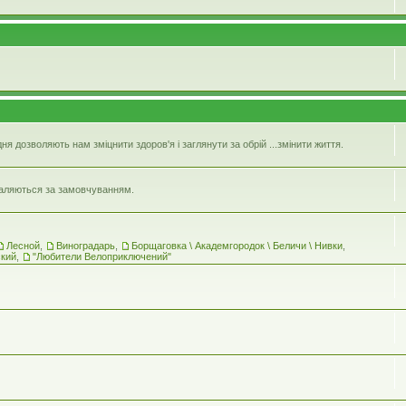
 дозволяють нам зміцнити здоров'я і заглянути за обрій ...змінити життя.
идаляються за замовчуванням.
Лесной
,
Виноградарь
,
Борщаговка \ Академгородок \ Беличи \ Нивки
,
ский
,
"Любители Велоприключений"