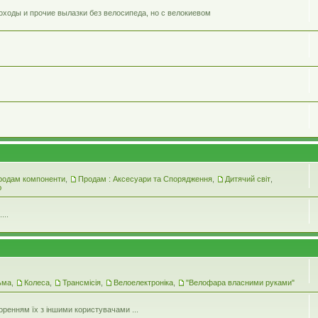
оходы и прочие вылазки без велосипеда, но с велокиевом
родам компоненти
,
Продам : Аксесуари та Спорядження
,
Дитячий світ
,
ю
...
ьма
,
Колеса
,
Трансмісія
,
Велоелектроніка
,
"Велофара власними руками"
оренням їх з іншими користувачами ...