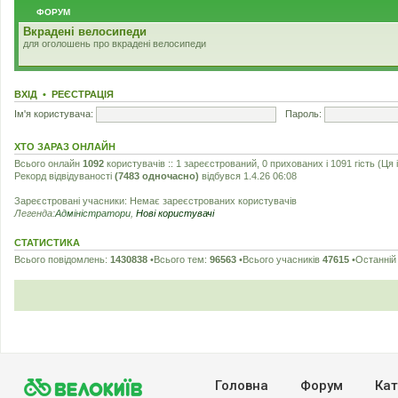
ФОРУМ
Вкрадені велосипеди
для оголошень про вкрадені велосипеди
ВХІД
•
РЕЄСТРАЦІЯ
Ім'я користувача:
Пароль:
ХТО ЗАРАЗ ОНЛАЙН
Всього онлайн
1092
користувачів :: 1 зареєстрований, 0 прихованих і 1091 гість (Ц
Рекорд відвідуваності
(7483 одночасно)
відбувся 1.4.26 06:08
Зареєстровані учасники: Немає зареєстрованих користувачів
Легенда:
Адміністратори
,
Нові користувачі
СТАТИСТИКА
Всього повідомлень:
1430838
•Всього тем:
96563
•Всього учасників
47615
•Останній
Головна
Форум
Кат