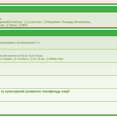
я
Speed&FixedGear
,
Cyclocross
,
Рекумбент, Лигерад, Веломобиль
,
reet
,
Триал
,
BMX
елоновини, велокартинки і т.і.
а Велокиєві не було та не буде.
 в Україні
,
4 колеса
,
Се ля ви
,
Winter Kiev
 та культурний розвиток генофонду нації