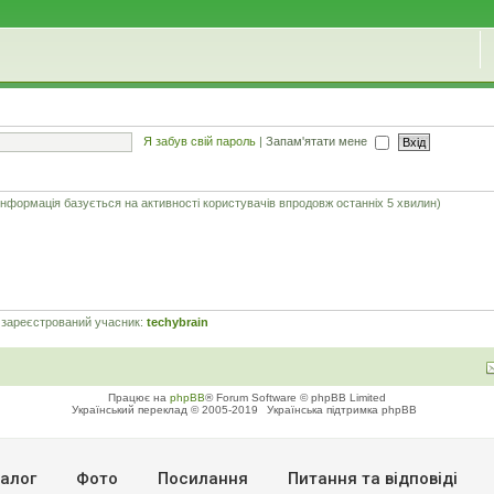
Я забув свій пароль
|
Запам'ятати мене
я інформація базується на активності користувачів впродовж останніх 5 хвилин)
 зареєстрований учасник:
techybrain
Працює на
phpBB
® Forum Software © phpBB Limited
Український переклад © 2005-2019
Українська підтримка phpBB
алог
Фото
Посилання
Питання та вiдповiдi