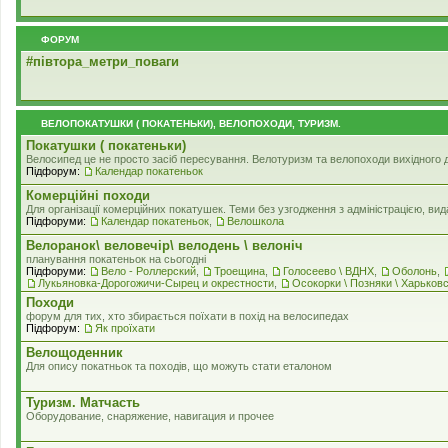
ФОРУМ
#‎пiвтора_метри_поваги‬
ВЕЛОПОКАТУШКИ ( ПОКАТЕНЬКИ), ВЕЛОПОХОДИ, ТУРИЗМ.
Покатушки ( покатеньки)
Велосипед це не просто засіб пересування. Велотуризм та велопоходи вихідного дня
Підфорум:
Календар покатеньок
Комерцiйнi походи
Для організації комерційних покатушек. Теми без узгодження з адміністрацією, в
Підфоруми:
Календар покатеньок
,
Велошкола
Велоранок\ веловечір\ велодень \ велоніч
планування покатеньок на сьогодні
Підфоруми:
Вело - Роллерский
,
Троещина
,
Голосеево \ ВДНХ
,
Оболонь
,
Лукьяновка-Дорогожичи-Сырец и окрестности
,
Осокорки \ Позняки \ Харьков
Походи
форум для тих, хто збирається поїхати в похід на велосипедах
Підфорум:
Як проїхати
Велощоденник
Для опису покатньок та походів, що можуть стати еталоном
Туризм. Матчасть
Оборудование, снаряжение, навигация и прочее