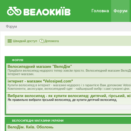
Головна
Форум
Форум
Швидкий доступ
Допомога
ФОРУМ
Велосипедний магазин "ВелоДім"
Придбати велосипед недорого тепер зовсім просто. Велосипедний магазин ВелоДім
Інтернет-магазин.
iнтернет - магазин *Velosiped.com*
Купити велосипед в інтернет - магазині недорого і з гарантією Вам допоможе Velos
Компоненти, аксесуари, велосипедний одяг - найширший вибір і самі гуманні ціни.
Вибрати велосипед - як купити велосипед: дитячий, гірський, ж
Як правильно вибрати гірський велосипед, де купити дитячий велосипед,
ВЕЛОСИПЕДНІ МАГАЗИНИ УКРАЇНИ
ВелоДім. Київ. Оболонь