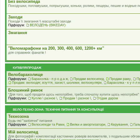
Без велосипеда
Походушки, поплавушки, попрыгушки, коньки, ролики, пещеры, пешие и водные п
Заходи
Походи \\ змагання \\ масштабні заходи
Підфорум:
ВЕЛОДЕНЬ (BIKEDAY)
Змагання
"Веломарафони на 200, 300, 400, 600, 1200+ км"
для справжнiх фанатiв !
КУПІВЛЯ\ПРОДАЖ
Велобарахолище
Підфоруми:
Барахолка - п р о д а ж
,
Продам велосипед
,
Продам раму
,
П
Продам: велоодяг, взуття, захист, шоломи, велоокуляри
,
Барахолка - к у п л 
Блошиний ринок
"Для того, щоб продати щось непотрібне, треба спочатку купити щось непотрібне" .
Підфоруми:
Куплю \ разное \
,
Продам \ разное \
,
Отдам даром
ВЕЛО-ТЕХНО-ЗОНА: ТЕХНІЧНІ ПИТАННЯ ТА КОНСУЛЬТАЦІЇ
Технозона
Будь-які "залізячні" питання
Підфоруми:
Велосипеди та Рами
,
Вилки и амортизатори
,
Керування
,
Гал
Мiй велосипед
Для фотографій і комплектації кастомних роверiв веложителiв, з подальшим обгов
Підфорум:
Мой ! Велосипед ! ( стоковая комплектация )