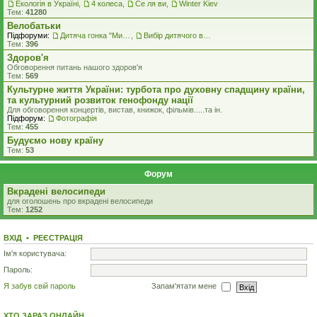
Екологiя в Україні
,
4 колеса
,
Се ля ви
,
Winter Kiev
Тем:
41280
Велобатьки
Підфоруми:
Дитяча гонка "Ми - чемпіони"
,
Вибір дитячого велосипеду
Тем:
396
Здоров'я
Обговорення питань нашого здоров'я
Тем:
569
Культурне життя України: турбота про духовну спадщину країни,
та культурний розвиток генофонду нації
Для обговорення концертів, вистав, книжок, фільмів.....та iн.
Підфорум:
Фотографія
Тем:
455
Будуємо нову країну
Тем:
53
Форум
Вкрадені велосипеди
для оголошень про вкрадені велосипеди
Тем:
1252
ВХІД
•
РЕЄСТРАЦІЯ
Ім'я користувача:
Пароль:
Я забув свій пароль
Запам'ятати мене
ХТО ЗАРАЗ ОНЛАЙН