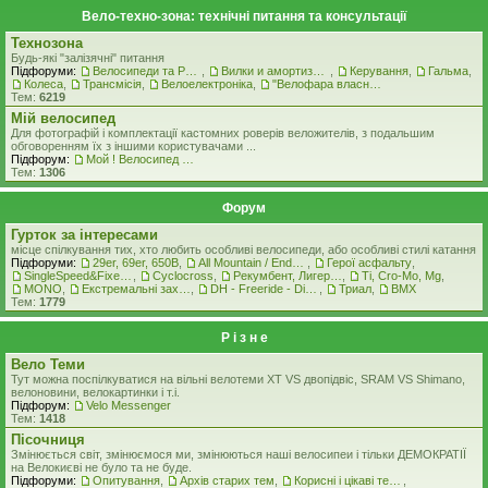
Вело-техно-зона: технічні питання та консультації
Технозона
Будь-які "залізячні" питання
Підфоруми:
Велосипеди та Рами
,
Вилки и амортизатори
,
Керування
,
Гальма
,
Колеса
,
Трансмісія
,
Велоелектроніка
,
"Велофара власними руками"
Тем:
6219
Мiй велосипед
Для фотографій і комплектації кастомних роверiв веложителiв, з подальшим
обговоренням їх з іншими користувачами ...
Підфорум:
Мой ! Велосипед ! ( стоковая комплектация )
Тем:
1306
Форум
Гурток за інтересами
місце спілкування тих, хто любить особливі велосипеди, або особливі стилі катання
Підфоруми:
29er, 69er, 650B
,
All Mountain / Enduro
,
Герої асфальту
,
SingleSpeed&FixedGear
,
Cyclocross
,
Рекумбент, Лигерад, Веломобиль
,
Ti, Cro-Mo, Mg
,
MONO
,
Екстремальні захоплення
,
DH - Freeride - Dirt - Street
,
Триал
,
BMX
Тем:
1779
Р i з н е
Вело Теми
Тут можна поспілкуватися на вільні велотеми ХТ VS двопідвіс, SRAM VS Shimano,
велоновини, велокартинки і т.і.
Підфорум:
Velo Messenger
Тем:
1418
Пісочниця
Змінюється світ, змінюємося ми, змінюються наші велосипеи і тільки ДЕМОКРАТІЇ
на Велокиєві не було та не буде.
Підфоруми:
Опитування
,
Архів старих тем
,
Корисні і цікаві теми
,