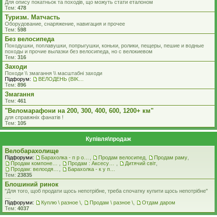
Для опису покатньок та походів, що можуть стати еталоном
Тем:
478
Туризм. Матчасть
Оборудование, снаряжение, навигация и прочее
Тем:
598
Без велосипеда
Походушки, поплавушки, попрыгушки, коньки, ролики, пещеры, пешие и водные
походы и прочие вылазки без велосипеда, но с велокиевом
Тем:
316
Заходи
Походи \\ змагання \\ масштабні заходи
Підфорум:
ВЕЛОДЕНЬ (BIKEDAY)
Тем:
896
Змагання
Тем:
461
"Веломарафони на 200, 300, 400, 600, 1200+ км"
для справжнiх фанатiв !
Тем:
105
Купівля\продаж
Велобарахолище
Підфоруми:
Барахолка - п р о д а ж
,
Продам велосипед
,
Продам раму
,
Продам компоненти
,
Продам : Аксесуари та Спорядження
,
Дитячий світ
,
Продам: велоодяг, взуття, захист, шоломи, велоокуляри
,
Барахолка - к у п л ю
Тем:
23835
Блошиний ринок
"Для того, щоб продати щось непотрібне, треба спочатку купити щось непотрібне"
....
Підфоруми:
Куплю \ разное \
,
Продам \ разное \
,
Отдам даром
Тем:
4037