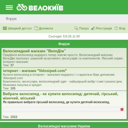
Форум
Швидкий доступ
Допомога
Пошук
Реєстрація
Вхід
Сьогодні: 9.8.26 11:40
Форум
Велосипедний магазин "ВелоДім"
Придбати велосипед недорого тепер зовсім просто. Велосипедний магазин
ВелоДім пропонує широкий асортимент аксесуарів та компонентів. Якісний сервіс.
Інтернет-магазин.
Тем:
37
iнтернет - магазин *Velosiped.com*
Купити велосипед в інтернет - магазині недорого і з гарантією Вам допоможе
Velosiped.com
Компоненти, аксесуари, велосипедний одяг - найширший вибір і самі гуманні ціни.
Можлива покупка в кредит.
Тем:
105
Вибрати велосипед - як купити велосипед: дитячий, гірський,
жіночий, міський
Як правильно вибрати гірський велосипед, де купити дитячий велосипед,
Тем:
1553
Велосипедні магазини України