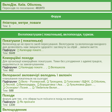
ВелоДім. Київ. Оболонь
Переходів по посиланню:
481973
Форум
#‎пiвтора_метри_поваги‬
Тем:
1
Велопокатушки ( покатеньки), велопоходи, туризм.
Покатушки ( покатеньки)
Велосипед це не просто засіб пересування. Велотуризм та велопоходи вихідного
дня дозволяють нам зміцнити здоров'я і заглянути за обрій ...змінити життя.
Підфорум:
Календар покатеньок
Тем:
5549
Комерцiйнi походи
Для організації комерційних покатушек. Теми без узгодження з адміністрацією,
видаляються за замовчуванням.
Підфоруми:
Календар покатеньок
,
Велошкола
Тем:
662
Велоранок\ веловечір\ велодень \ велоніч
планування покатеньок на сьогодні
Підфоруми:
Вело - Роллерский
,
Троещина
,
Голосеево \ ВДНХ
,
Оболонь
,
Лесной
,
Виноградарь
,
Борщаговка \ Академгородок \ Беличи \ Нивки
,
Лукьяновка-Дорогожичи-Сырец и окрестности
,
Осокорки \ Позняки \ Харьковский
,
"Любители Велоприключений"
Тем:
588
Походи
форум для тих, хто збирається поїхати в похід на велосипедах
Підфорум:
Як проїхати
Тем:
1330
Велощоденник