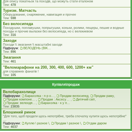
Для опису покатньок та походів, що можуть стати еталоном
Тем:
478
Туризм. Матчасть
Оборудование, снаряжение, навигация и прочее
Тем:
598
Без велосипеда
Походушки, поплавушки, попрыгушки, коньки, ролики, пещеры, пешие и водные
походы и прочие вылазки без велосипеда, но с велокиевом
Тем:
316
Заходи
Походи \\ змагання \\ масштабні заходи
Підфорум:
ВЕЛОДЕНЬ (BIKEDAY)
Тем:
896
Змагання
Тем:
461
"Веломарафони на 200, 300, 400, 600, 1200+ км"
для справжнiх фанатiв !
Тем:
105
Купівля\продаж
Велобарахолище
Підфоруми:
Барахолка - п р о д а ж
,
Продам велосипед
,
Продам раму
,
Продам компоненти
,
Продам : Аксесуари та Спорядження
,
Дитячий світ
,
Продам: велоодяг, взуття, захист, шоломи, велоокуляри
,
Барахолка - к у п л ю
Тем:
23835
Блошиний ринок
"Для того, щоб продати щось непотрібне, треба спочатку купити щось непотрібне"
....
Підфоруми:
Куплю \ разное \
,
Продам \ разное \
,
Отдам даром
Тем:
4037