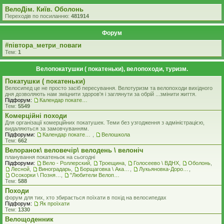
ВелоДім. Київ. Оболонь
Переходів по посиланню:
481914
Форум
#‎пiвтора_метри_поваги‬
Тем:
1
Велопокатушки ( покатеньки), велопоходи, туризм.
Покатушки ( покатеньки)
Велосипед це не просто засіб пересування. Велотуризм та велопоходи вихідного
дня дозволяють нам зміцнити здоров'я і заглянути за обрій ...змінити життя.
Підфорум:
Календар покатеньок
Тем:
5549
Комерцiйнi походи
Для організації комерційних покатушек. Теми без узгодження з адміністрацією,
видаляються за замовчуванням.
Підфоруми:
Календар покатеньок
,
Велошкола
Тем:
662
Велоранок\ веловечір\ велодень \ велоніч
планування покатеньок на сьогодні
Підфоруми:
Вело - Роллерский
,
Троещина
,
Голосеево \ ВДНХ
,
Оболонь
,
Лесной
,
Виноградарь
,
Борщаговка \ Академгородок \ Беличи \ Нивки
,
Лукьяновка-Дорогожичи-Сырец и окрестности
,
Осокорки \ Позняки \ Харьковский
,
"Любители Велоприключений"
Тем:
588
Походи
форум для тих, хто збирається поїхати в похід на велосипедах
Підфорум:
Як проїхати
Тем:
1330
Велощоденник