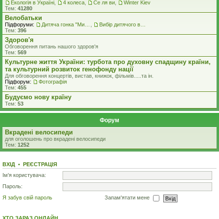
Екологiя в Україні
,
4 колеса
,
Се ля ви
,
Winter Kiev
Тем:
41280
Велобатьки
Підфоруми:
Дитяча гонка "Ми - чемпіони"
,
Вибір дитячого велосипеду
Тем:
396
Здоров'я
Обговорення питань нашого здоров'я
Тем:
569
Культурне життя України: турбота про духовну спадщину країни,
та культурний розвиток генофонду нації
Для обговорення концертів, вистав, книжок, фільмів.....та iн.
Підфорум:
Фотографія
Тем:
455
Будуємо нову країну
Тем:
53
Форум
Вкрадені велосипеди
для оголошень про вкрадені велосипеди
Тем:
1252
ВХІД
•
РЕЄСТРАЦІЯ
Ім'я користувача:
Пароль:
Я забув свій пароль
Запам'ятати мене
ХТО ЗАРАЗ ОНЛАЙН