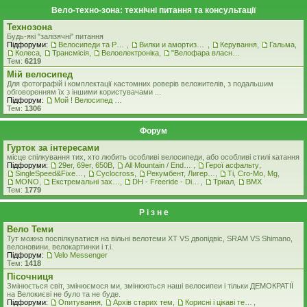
Вело-техно-зона: технічні питання та консультації
Технозона
Будь-які "залізячні" питання
Підфоруми:
Велосипеди та Рами
,
Вилки и амортизатори
,
Керування
,
Гальма
,
Колеса
,
Трансмісія
,
Велоелектроніка
,
"Велофара власними руками"
Тем:
6219
Мiй велосипед
Для фотографій і комплектації кастомних роверiв веложителiв, з подальшим
обговоренням їх з іншими користувачами ...
Підфорум:
Мой ! Велосипед ! ( стоковая комплектация )
Тем:
1306
Форум
Гурток за інтересами
місце спілкування тих, хто любить особливі велосипеди, або особливі стилі катання
Підфоруми:
29er, 69er, 650B
,
All Mountain / Enduro
,
Герої асфальту
,
SingleSpeed&FixedGear
,
Cyclocross
,
Рекумбент, Лигерад, Веломобиль
,
Ti, Cro-Mo, Mg
,
MONO
,
Екстремальні захоплення
,
DH - Freeride - Dirt - Street
,
Триал
,
BMX
Тем:
1779
Р i з н е
Вело Теми
Тут можна поспілкуватися на вільні велотеми ХТ VS двопідвіс, SRAM VS Shimano,
велоновини, велокартинки і т.і.
Підфорум:
Velo Messenger
Тем:
1418
Пісочниця
Змінюється світ, змінюємося ми, змінюються наші велосипеи і тільки ДЕМОКРАТІЇ
на Велокиєві не було та не буде.
Підфоруми:
Опитування
,
Архів старих тем
,
Корисні і цікаві теми
,