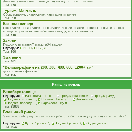
Для опису покатньок та походів, що можуть стати еталоном
Тем:
478
Туризм. Матчасть
Оборудование, снаряжение, навигация и прочее
Тем:
598
Без велосипеда
Походушки, поплавушки, попрыгушки, коньки, ролики, пещеры, пешие и водные
походы и прочие вылазки без велосипеда, но с велокиевом
Тем:
316
Заходи
Походи \\ змагання \\ масштабні заходи
Підфорум:
ВЕЛОДЕНЬ (BIKEDAY)
Тем:
896
Змагання
Тем:
461
"Веломарафони на 200, 300, 400, 600, 1200+ км"
для справжнiх фанатiв !
Тем:
105
Купівля\продаж
Велобарахолище
Підфоруми:
Барахолка - п р о д а ж
,
Продам велосипед
,
Продам раму
,
Продам компоненти
,
Продам : Аксесуари та Спорядження
,
Дитячий світ
,
Продам: велоодяг, взуття, захист, шоломи, велоокуляри
,
Барахолка - к у п л ю
Тем:
23835
Блошиний ринок
"Для того, щоб продати щось непотрібне, треба спочатку купити щось непотрібне"
....
Підфоруми:
Куплю \ разное \
,
Продам \ разное \
,
Отдам даром
Тем:
4037