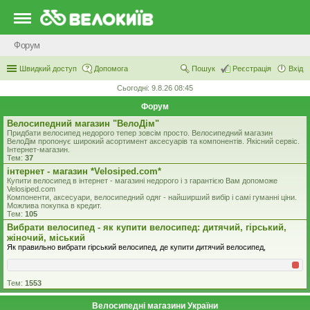
Форум
Швидкий доступ
Допомога
Пошук
Реєстрація
Вхід
Сьогодні: 9.8.26 08:45
Форум
Велосипедний магазин "ВелоДім"
Придбати велосипед недорого тепер зовсім просто. Велосипедний магазин
ВелоДім пропонує широкий асортимент аксесуарів та компонентів. Якісний сервіс.
Інтернет-магазин.
Тем:
37
iнтернет - магазин *Velosiped.com*
Купити велосипед в інтернет - магазині недорого і з гарантією Вам допоможе
Velosiped.com
Компоненти, аксесуари, велосипедний одяг - найширший вибір і самі гуманні ціни.
Можлива покупка в кредит.
Тем:
105
Вибрати велосипед - як купити велосипед: дитячий, гірський,
жіночий, міський
Як правильно вибрати гірський велосипед, де купити дитячий велосипед,
Тем:
1553
Велосипедні магазини України