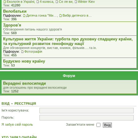
Екологiя в Україні
,
4 колеса
,
Се ля ви
,
Winter Kiev
Тем:
41280
Велобатьки
Підфоруми:
Дитяча гонка "Ми - чемпіони"
,
Вибір дитячого велосипеду
Тем:
396
Здоров'я
Обговорення питань нашого здоров'я
Тем:
569
Культурне життя України: турбота про духовну спадщину країни,
та культурний розвиток генофонду нації
Для обговорення концертів, вистав, книжок, фільмів.....та iн.
Підфорум:
Фотографія
Тем:
455
Будуємо нову країну
Тем:
53
Форум
Вкрадені велосипеди
для оголошень про вкрадені велосипеди
Тем:
1252
ВХІД
•
РЕЄСТРАЦІЯ
Ім'я користувача:
Пароль:
Я забув свій пароль
Запам'ятати мене
ХТО ЗАРАЗ ОНЛАЙН