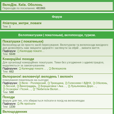
ВелоДім. Київ. Оболонь
Переходів по посиланню:
481965
Форум
#‎пiвтора_метри_поваги‬
Тем:
1
Велопокатушки ( покатеньки), велопоходи, туризм.
Покатушки ( покатеньки)
Велосипед це не просто засіб пересування. Велотуризм та велопоходи вихідного
дня дозволяють нам зміцнити здоров'я і заглянути за обрій ...змінити життя.
Підфорум:
Календар покатеньок
Тем:
5549
Комерцiйнi походи
Для організації комерційних покатушек. Теми без узгодження з адміністрацією,
видаляються за замовчуванням.
Підфоруми:
Календар покатеньок
,
Велошкола
Тем:
662
Велоранок\ веловечір\ велодень \ велоніч
планування покатеньок на сьогодні
Підфоруми:
Вело - Роллерский
,
Троещина
,
Голосеево \ ВДНХ
,
Оболонь
,
Лесной
,
Виноградарь
,
Борщаговка \ Академгородок \ Беличи \ Нивки
,
Лукьяновка-Дорогожичи-Сырец и окрестности
,
Осокорки \ Позняки \ Харьковский
,
"Любители Велоприключений"
Тем:
588
Походи
форум для тих, хто збирається поїхати в похід на велосипедах
Підфорум:
Як проїхати
Тем:
1330
Велощоденник