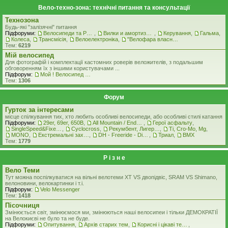
Вело-техно-зона: технічні питання та консультації
Технозона
Будь-які "залізячні" питання
Підфоруми:
Велосипеди та Рами
,
Вилки и амортизатори
,
Керування
,
Гальма
,
Колеса
,
Трансмісія
,
Велоелектроніка
,
"Велофара власними руками"
Тем:
6219
Мiй велосипед
Для фотографій і комплектації кастомних роверiв веложителiв, з подальшим
обговоренням їх з іншими користувачами ...
Підфорум:
Мой ! Велосипед ! ( стоковая комплектация )
Тем:
1306
Форум
Гурток за інтересами
місце спілкування тих, хто любить особливі велосипеди, або особливі стилі катання
Підфоруми:
29er, 69er, 650B
,
All Mountain / Enduro
,
Герої асфальту
,
SingleSpeed&FixedGear
,
Cyclocross
,
Рекумбент, Лигерад, Веломобиль
,
Ti, Cro-Mo, Mg
,
MONO
,
Екстремальні захоплення
,
DH - Freeride - Dirt - Street
,
Триал
,
BMX
Тем:
1779
Р i з н е
Вело Теми
Тут можна поспілкуватися на вільні велотеми ХТ VS двопідвіс, SRAM VS Shimano,
велоновини, велокартинки і т.і.
Підфорум:
Velo Messenger
Тем:
1418
Пісочниця
Змінюється світ, змінюємося ми, змінюються наші велосипеи і тільки ДЕМОКРАТІЇ
на Велокиєві не було та не буде.
Підфоруми:
Опитування
,
Архів старих тем
,
Корисні і цікаві теми
,