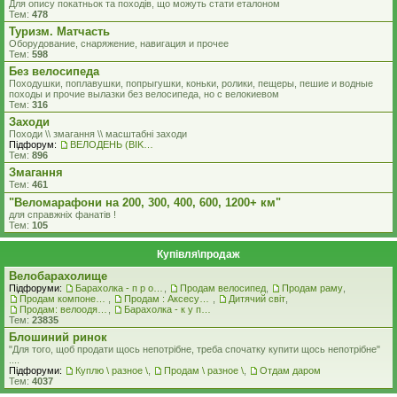
Для опису покатньок та походів, що можуть стати еталоном
Тем:
478
Туризм. Матчасть
Оборудование, снаряжение, навигация и прочее
Тем:
598
Без велосипеда
Походушки, поплавушки, попрыгушки, коньки, ролики, пещеры, пешие и водные
походы и прочие вылазки без велосипеда, но с велокиевом
Тем:
316
Заходи
Походи \\ змагання \\ масштабні заходи
Підфорум:
ВЕЛОДЕНЬ (BIKEDAY)
Тем:
896
Змагання
Тем:
461
"Веломарафони на 200, 300, 400, 600, 1200+ км"
для справжнiх фанатiв !
Тем:
105
Купівля\продаж
Велобарахолище
Підфоруми:
Барахолка - п р о д а ж
,
Продам велосипед
,
Продам раму
,
Продам компоненти
,
Продам : Аксесуари та Спорядження
,
Дитячий світ
,
Продам: велоодяг, взуття, захист, шоломи, велоокуляри
,
Барахолка - к у п л ю
Тем:
23835
Блошиний ринок
"Для того, щоб продати щось непотрібне, треба спочатку купити щось непотрібне"
....
Підфоруми:
Куплю \ разное \
,
Продам \ разное \
,
Отдам даром
Тем:
4037