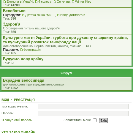
Екологiя в Україні
,
4 колеса
,
Се ля ви
,
Winter Kiev
Тем:
41280
Велобатьки
Підфоруми:
Дитяча гонка "Ми - чемпіони"
,
Вибір дитячого велосипеду
Тем:
396
Здоров'я
Обговорення питань нашого здоров'я
Тем:
569
Культурне життя України: турбота про духовну спадщину країни,
та культурний розвиток генофонду нації
Для обговорення концертів, вистав, книжок, фільмів.....та iн.
Підфорум:
Фотографія
Тем:
455
Будуємо нову країну
Тем:
53
Форум
Вкрадені велосипеди
для оголошень про вкрадені велосипеди
Тем:
1252
ВХІД
•
РЕЄСТРАЦІЯ
Ім'я користувача:
Пароль:
Я забув свій пароль
Запам'ятати мене
ХТО ЗАРАЗ ОНЛАЙН