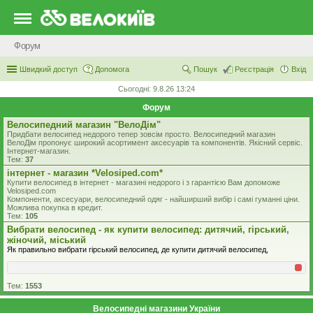
Форум
Швидкий доступ
Допомога
Пошук
Реєстрація
Вхід
Сьогодні: 9.8.26 13:24
Форум
Велосипедний магазин "ВелоДім"
Придбати велосипед недорого тепер зовсім просто. Велосипедний магазин
ВелоДім пропонує широкий асортимент аксесуарів та компонентів. Якісний сервіс.
Інтернет-магазин.
Тем:
37
iнтернет - магазин *Velosiped.com*
Купити велосипед в інтернет - магазині недорого і з гарантією Вам допоможе
Velosiped.com
Компоненти, аксесуари, велосипедний одяг - найширший вибір і самі гуманні ціни.
Можлива покупка в кредит.
Тем:
105
Вибрати велосипед - як купити велосипед: дитячий, гірський,
жіночий, міський
Як правильно вибрати гірський велосипед, де купити дитячий велосипед,
Тем:
1553
Велосипедні магазини України