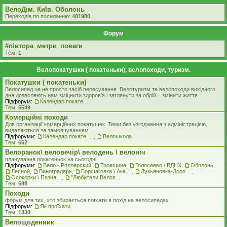
ВелоДім. Київ. Оболонь
Переходів по посиланню:
481980
Форум
#‎пiвтора_метри_поваги‬
Тем:
1
Велопокатушки ( покатеньки), велопоходи, туризм.
Покатушки ( покатеньки)
Велосипед це не просто засіб пересування. Велотуризм та велопоходи вихідного
дня дозволяють нам зміцнити здоров'я і заглянути за обрій ...змінити життя.
Підфорум:
Календар покатеньок
Тем:
5549
Комерцiйнi походи
Для організації комерційних покатушек. Теми без узгодження з адміністрацією,
видаляються за замовчуванням.
Підфоруми:
Календар покатеньок
,
Велошкола
Тем:
662
Велоранок\ веловечір\ велодень \ велоніч
планування покатеньок на сьогодні
Підфоруми:
Вело - Роллерский
,
Троещина
,
Голосеево \ ВДНХ
,
Оболонь
,
Лесной
,
Виноградарь
,
Борщаговка \ Академгородок \ Беличи \ Нивки
,
Лукьяновка-Дорогожичи-Сырец и окрестности
,
Осокорки \ Позняки \ Харьковский
,
"Любители Велоприключений"
Тем:
588
Походи
форум для тих, хто збирається поїхати в похід на велосипедах
Підфорум:
Як проїхати
Тем:
1330
Велощоденник