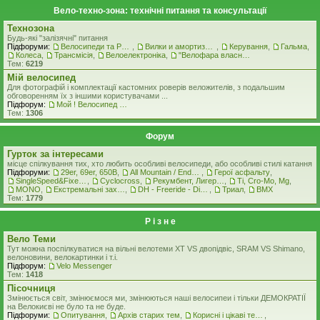
Вело-техно-зона: технічні питання та консультації
Технозона
Будь-які "залізячні" питання
Підфоруми:
Велосипеди та Рами
,
Вилки и амортизатори
,
Керування
,
Гальма
,
Колеса
,
Трансмісія
,
Велоелектроніка
,
"Велофара власними руками"
Тем:
6219
Мiй велосипед
Для фотографій і комплектації кастомних роверiв веложителiв, з подальшим
обговоренням їх з іншими користувачами ...
Підфорум:
Мой ! Велосипед ! ( стоковая комплектация )
Тем:
1306
Форум
Гурток за інтересами
місце спілкування тих, хто любить особливі велосипеди, або особливі стилі катання
Підфоруми:
29er, 69er, 650B
,
All Mountain / Enduro
,
Герої асфальту
,
SingleSpeed&FixedGear
,
Cyclocross
,
Рекумбент, Лигерад, Веломобиль
,
Ti, Cro-Mo, Mg
,
MONO
,
Екстремальні захоплення
,
DH - Freeride - Dirt - Street
,
Триал
,
BMX
Тем:
1779
Р i з н е
Вело Теми
Тут можна поспілкуватися на вільні велотеми ХТ VS двопідвіс, SRAM VS Shimano,
велоновини, велокартинки і т.і.
Підфорум:
Velo Messenger
Тем:
1418
Пісочниця
Змінюється світ, змінюємося ми, змінюються наші велосипеи і тільки ДЕМОКРАТІЇ
на Велокиєві не було та не буде.
Підфоруми:
Опитування
,
Архів старих тем
,
Корисні і цікаві теми
,