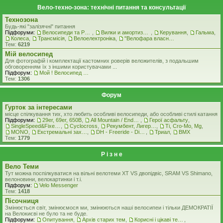
Вело-техно-зона: технічні питання та консультації
Технозона
Будь-які "залізячні" питання
Підфоруми:
Велосипеди та Рами
,
Вилки и амортизатори
,
Керування
,
Гальма
,
Колеса
,
Трансмісія
,
Велоелектроніка
,
"Велофара власними руками"
Тем:
6219
Мiй велосипед
Для фотографій і комплектації кастомних роверiв веложителiв, з подальшим
обговоренням їх з іншими користувачами ...
Підфорум:
Мой ! Велосипед ! ( стоковая комплектация )
Тем:
1306
Форум
Гурток за інтересами
місце спілкування тих, хто любить особливі велосипеди, або особливі стилі катання
Підфоруми:
29er, 69er, 650B
,
All Mountain / Enduro
,
Герої асфальту
,
SingleSpeed&FixedGear
,
Cyclocross
,
Рекумбент, Лигерад, Веломобиль
,
Ti, Cro-Mo, Mg
,
MONO
,
Екстремальні захоплення
,
DH - Freeride - Dirt - Street
,
Триал
,
BMX
Тем:
1779
Р i з н е
Вело Теми
Тут можна поспілкуватися на вільні велотеми ХТ VS двопідвіс, SRAM VS Shimano,
велоновини, велокартинки і т.і.
Підфорум:
Velo Messenger
Тем:
1418
Пісочниця
Змінюється світ, змінюємося ми, змінюються наші велосипеи і тільки ДЕМОКРАТІЇ
на Велокиєві не було та не буде.
Підфоруми:
Опитування
,
Архів старих тем
,
Корисні і цікаві теми
,