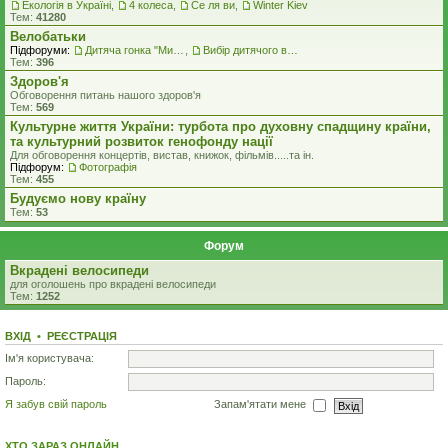
Екологiя в Україні
,
4 колеса
,
Се ля ви
,
Winter Kiev
Тем:
41280
Велобатьки
Підфоруми:
Дитяча гонка "Ми - чемпіони"
,
Вибір дитячого велосипеду
Тем:
396
Здоров'я
Обговорення питань нашого здоров'я
Тем:
569
Культурне життя України: турбота про духовну спадщину країни,
та культурний розвиток генофонду нації
Для обговорення концертів, вистав, книжок, фільмів.....та iн.
Підфорум:
Фотографія
Тем:
455
Будуємо нову країну
Тем:
53
Форум
Вкрадені велосипеди
для оголошень про вкрадені велосипеди
Тем:
1252
ВХІД
•
РЕЄСТРАЦІЯ
Ім'я користувача:
Пароль:
Я забув свій пароль
Запам'ятати мене
ХТО ЗАРАЗ ОНЛАЙН