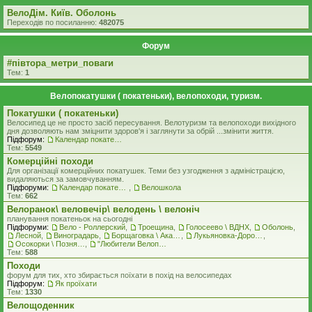
ВелоДім. Київ. Оболонь
Переходів по посиланню:
482075
Форум
#‎пiвтора_метри_поваги‬
Тем:
1
Велопокатушки ( покатеньки), велопоходи, туризм.
Покатушки ( покатеньки)
Велосипед це не просто засіб пересування. Велотуризм та велопоходи вихідного
дня дозволяють нам зміцнити здоров'я і заглянути за обрій ...змінити життя.
Підфорум:
Календар покатеньок
Тем:
5549
Комерцiйнi походи
Для організації комерційних покатушек. Теми без узгодження з адміністрацією,
видаляються за замовчуванням.
Підфоруми:
Календар покатеньок
,
Велошкола
Тем:
662
Велоранок\ веловечір\ велодень \ велоніч
планування покатеньок на сьогодні
Підфоруми:
Вело - Роллерский
,
Троещина
,
Голосеево \ ВДНХ
,
Оболонь
,
Лесной
,
Виноградарь
,
Борщаговка \ Академгородок \ Беличи \ Нивки
,
Лукьяновка-Дорогожичи-Сырец и окрестности
,
Осокорки \ Позняки \ Харьковский
,
"Любители Велоприключений"
Тем:
588
Походи
форум для тих, хто збирається поїхати в похід на велосипедах
Підфорум:
Як проїхати
Тем:
1330
Велощоденник