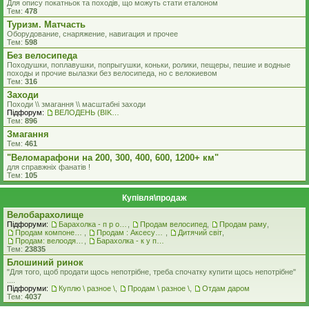
Для опису покатньок та походів, що можуть стати еталоном
Тем:
478
Туризм. Матчасть
Оборудование, снаряжение, навигация и прочее
Тем:
598
Без велосипеда
Походушки, поплавушки, попрыгушки, коньки, ролики, пещеры, пешие и водные
походы и прочие вылазки без велосипеда, но с велокиевом
Тем:
316
Заходи
Походи \\ змагання \\ масштабні заходи
Підфорум:
ВЕЛОДЕНЬ (BIKEDAY)
Тем:
896
Змагання
Тем:
461
"Веломарафони на 200, 300, 400, 600, 1200+ км"
для справжнiх фанатiв !
Тем:
105
Купівля\продаж
Велобарахолище
Підфоруми:
Барахолка - п р о д а ж
,
Продам велосипед
,
Продам раму
,
Продам компоненти
,
Продам : Аксесуари та Спорядження
,
Дитячий світ
,
Продам: велоодяг, взуття, захист, шоломи, велоокуляри
,
Барахолка - к у п л ю
Тем:
23835
Блошиний ринок
"Для того, щоб продати щось непотрібне, треба спочатку купити щось непотрібне"
....
Підфоруми:
Куплю \ разное \
,
Продам \ разное \
,
Отдам даром
Тем:
4037