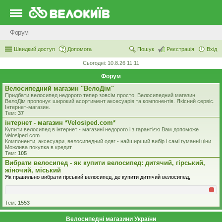
Форум
Швидкий доступ
Допомога
Пошук
Реєстрація
Вхід
Сьогодні: 10.8.26 11:11
Форум
Велосипедний магазин "ВелоДім"
Придбати велосипед недорого тепер зовсім просто. Велосипедний магазин
ВелоДім пропонує широкий асортимент аксесуарів та компонентів. Якісний сервіс.
Інтернет-магазин.
Тем:
37
iнтернет - магазин *Velosiped.com*
Купити велосипед в інтернет - магазині недорого і з гарантією Вам допоможе
Velosiped.com
Компоненти, аксесуари, велосипедний одяг - найширший вибір і самі гуманні ціни.
Можлива покупка в кредит.
Тем:
105
Вибрати велосипед - як купити велосипед: дитячий, гірський,
жіночий, міський
Як правильно вибрати гірський велосипед, де купити дитячий велосипед,
Тем:
1553
Велосипедні магазини України