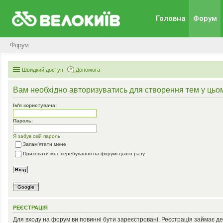
Головна
Форум
Форум
Швидкий доступ
Допомога
Вам необхідно авторизуватись для створення тем у цьо
Ім'я користувача:
Пароль:
Я забув свій пароль
Запам'ятати мене
Приховати моє перебування на форумі цього разу
Google
РЕЄСТРАЦІЯ
Для входу на форум ви повинні бути зареєстровані. Реєстрація займає де