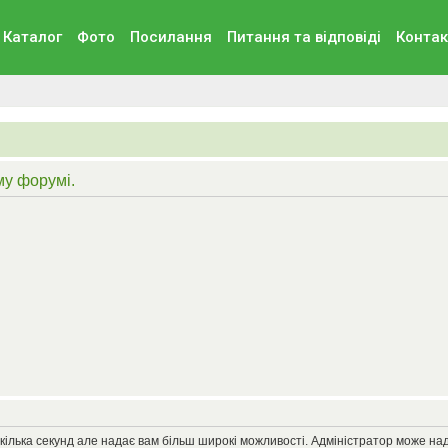
Каталог
Фото
Посилання
Питання та вiдповiдi
Контак
му форумі.
кілька секунд але надає вам більш широкі можливості. Адміністратор може на