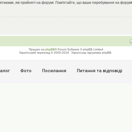
літиками, які прийняті на форумі. Пам'ятайте, що ваше перебування на форумі
Працює на
phpBB
® Forum Software © phpBB Limited
Український переклад © 2005-2019
Українська підтримка phpBB
алог
Фото
Посилання
Питання та вiдповiдi