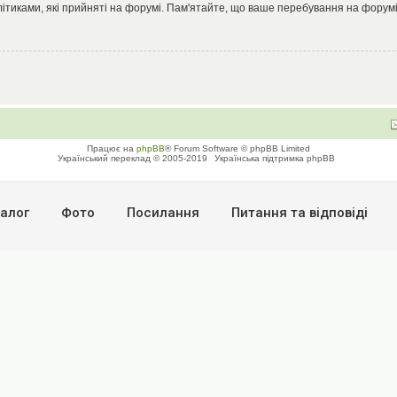
літиками, які прийняті на форумі. Пам'ятайте, що ваше перебування на форумі
Працює на
phpBB
® Forum Software © phpBB Limited
Український переклад © 2005-2019
Українська підтримка phpBB
алог
Фото
Посилання
Питання та вiдповiдi