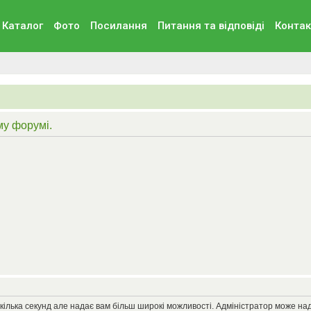
Каталог
Фото
Посилання
Питання та вiдповiдi
Контак
му форумі.
кілька секунд але надає вам більш широкі можливості. Адміністратор може на