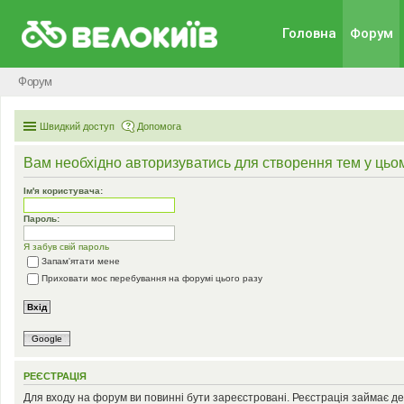
Головна
Форум
Форум
Швидкий доступ
Допомога
Вам необхідно авторизуватись для створення тем у цьо
Ім'я користувача:
Пароль:
Я забув свій пароль
Запам'ятати мене
Приховати моє перебування на форумі цього разу
Google
РЕЄСТРАЦІЯ
Для входу на форум ви повинні бути зареєстровані. Реєстрація займає де