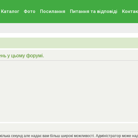
Каталог
Фото
Посилання
Питання та вiдповiдi
Контак
нь у цьому форумі.
кілька секунд але надає вам більш широкі можливості. Адміністратор може на