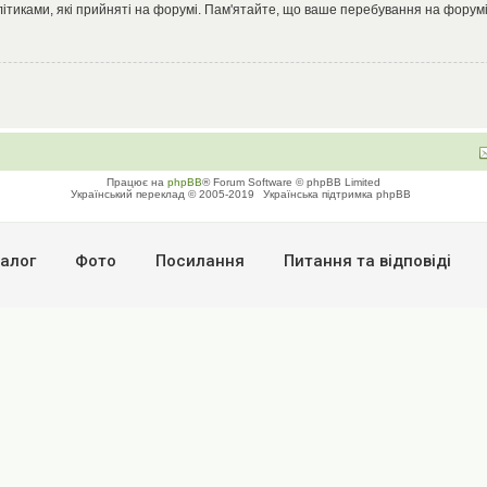
літиками, які прийняті на форумі. Пам'ятайте, що ваше перебування на форумі
Працює на
phpBB
® Forum Software © phpBB Limited
Український переклад © 2005-2019
Українська підтримка phpBB
алог
Фото
Посилання
Питання та вiдповiдi