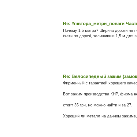
Re: #‎півтора_метри_поваги Част
Почему 1,5 метра? Ширина дороги не по
їхати по дорозі, залишивши 1,5 м для в
Re: Велосипедный зажим (замок 
Фирменный с гарантией хорошего качес
Вот зажим производства КНР, фирма не
стоит 35 грн, но можно найти и за 27.
Хороший ли металл на данном зажиме,