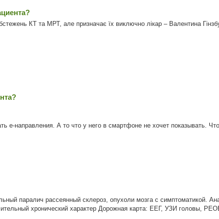
ациента?
стежень КТ та МРТ, але призначає їх виключно лікар – Валентина Гінзбур
ента?
ть е-направления. А то что у него в смартфоне не хочет показывать. Чт
ный паралич рассеянный склероз, опухоли мозга с симптоматикой. Анам
тельный хронический характер Дорожная карта: ЕЕГ, УЗИ головы, РЕОЕ