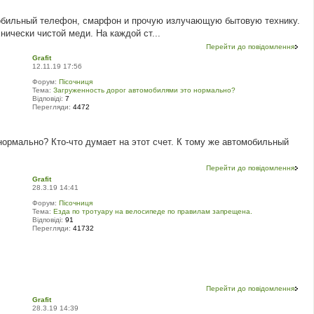
мобильный телефон, смарфон и прочую излучающую бытовую технику.
ически чистой меди. На каждой ст...
Перейти до повідомлення
Grafit
12.11.19 17:56
Форум:
Пісочниця
Тема:
Загруженность дорог автомобилями это нормально?
Відповіді:
7
Перегляди:
4472
нормально? Кто-что думает на этот счет. К тому же автомобильный
Перейти до повідомлення
Grafit
28.3.19 14:41
Форум:
Пісочниця
Тема:
Езда по тротуару на велосипеде по правилам запрещена.
Відповіді:
91
Перегляди:
41732
Перейти до повідомлення
Grafit
28.3.19 14:39