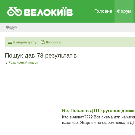
Головна
Форум
Форум
Швидкий доступ
Допомога
Пошук дав 73 результатів
Розширений пошук
Re: Попал в ДТП круговое движ
Кто виноват???? Вот схема дтп нарисо
важливо. Якщо ви не оформлювали ДТП а