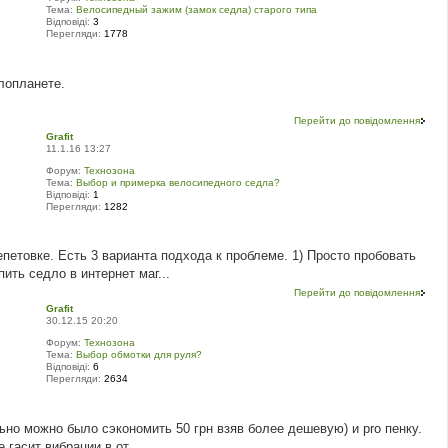
Тема:
Велосипедный зажим (замок седла) старого типа
Відповіді:
3
Перегляди:
1778
лопланете.
Перейти до повідомлення
Grafit
11.1.16 13:27
Форум:
Технозона
Тема:
Выбор и примерка велосипедного седла?
Відповіді:
1
Перегляди:
1282
етовке. Есть 3 варианта подхода к проблеме. 1) Просто пробовать
ить седло в интернет маг...
Перейти до повідомлення
Grafit
30.12.15 20:20
Форум:
Технозона
Тема:
Выбор обмотки для руля?
Відповіді:
6
Перегляди:
2634
ьно можно было сэкономить 50 грн взяв более дешевую) и pro пенку.
 гасит вибрации в от...