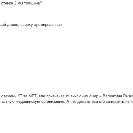
 стенка 2 мм толщина?
сей длине, сверху хромированная
стежень КТ та МРТ, але призначає їх виключно лікар – Валентина Гінзбу
 частную медицинскую организацию. А что делать тем кто заплатить не мо