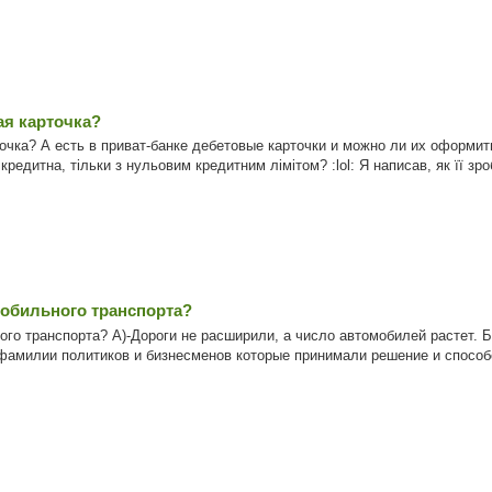
ая карточка?
точка? А есть в приват-банке дебетовые карточки и можно ли их оформит
кредитна, тільки з нульовим кредитним лімітом? :lol: Я написав, як її зро
мобильного транспорта?
ого транспорта? А)-Дороги не расширили, а число автомобилей растет.
фамилии политиков и бизнесменов которые принимали решение и способст