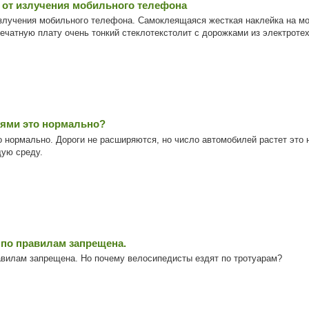
 от излучения мобильного телефона
излучения мобильного телефона. Самоклеящаяся жесткая наклейка на 
чатную плату очень тонкий стеклотекстолит с дорожками из электротехн
лями это нормально?
 нормально. Дороги не расширяются, но число автомобилей растет это 
щую среду.
 по правилам запрещена.
авилам запрещена. Но почему велосипедисты ездят по тротуарам?