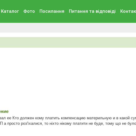
Каталог
Фото
Посилання
Питання та вiдповiдi
Контак
ение
вал ее Кто должен кому платить компенсацию материльную и в какой сумм
 просто роз'їхалися, то ніхто нікому платити не буде, тому що не було