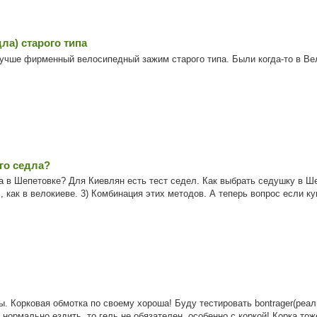
ла) старого типа
лучше фирменный велосипедный зажим старого типа. Были когда-то в Ве
го седла?
 в Шепетовке? Для Киевлян есть тест седел. Как выбрать седушку в Шеп
, как в велокиеве. 3) Комбинация этих методов. А теперь вопрос если куп
ы. Корковая обмотка по своему хороша! Буду тестировать bontrager(реал
нормально ездить, то гель не обязателен, особенно с коркой! Корка тоже