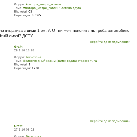
Форум:
#‎пiвтора_метри_поваги‬
Тема:
#‎півтора_метри_поваги Частина друга
Відповіді:
63
Перегляди:
63365
 ініціатива з цими 1,5м. А От ви мені пояснить як треба автомобілю
тній смузі? ДСТУ ...
Перейти до повідомлення
Grafit
29.1.16 13:28
Форум:
Технозона
Тема:
Велосипедный зажим (замок седла) старого типа
Відповіді:
3
Перегляди:
1778
Перейти до повідомлення
Grafit
27.1.16 08:52
Форум:
Технозона