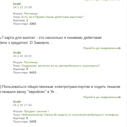
Grafit
24.1.21 13:39
Форум:
Пісочниця
Тема:
Есть ли в Приват-банке дебетовая карточка?
Відповіді:
1
Перегляди:
3302
ь? карта для выплат - это насколько я понимаю дебетовая
бити з кредитної :D Замовля...
Перейти до повідомлення
Grafit
23.2.20 16:22
Форум:
Пісочниця
Тема:
Ухудшение экологии из-за автомобильного транспорта?
Відповіді:
5
Перегляди:
6410
 Б)-Пользоваться общественным электротранспортом и ходить пешком
вовали ввозу "евроблях" в Ук...
Перейти до повідомлення
Grafit
16.2.20 17:34
Форум:
Продам \ разное \
Тема:
Нейтрализатор Спектр-М защита от излучения мобильного телефона
Відповіді:
0
Перегляди:
2435