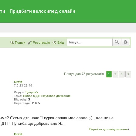
ти
Придбати велосипед онлайн
Пошук
Реєстрація
Вхід
Пошук дав 73 результатів
1
2
3
Grafit
7.9.23 21:49
Форум:
Здоров'я
Тема:
Попал в ДТП круговое движение
Відповіді:
5
Перегляди:
11185
е? Схема дтп наче її курка лапаю малювала ;-) , але це не
 ДТП. Ну хиба що добровільно Я...
Перейти до повідомлення
Grafit