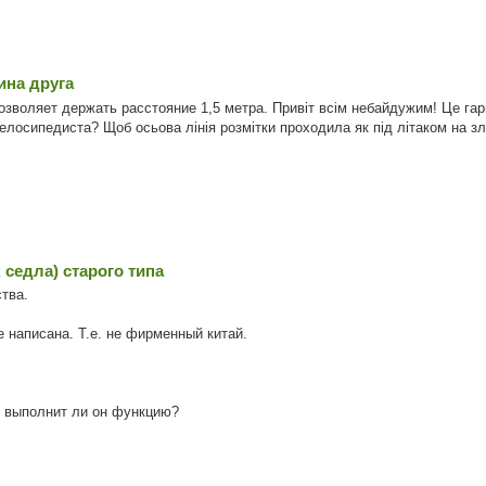
ина друга
зволяет держать расстояние 1,5 метра. Привіт всім небайдужим! Це гарна
елосипедиста? Щоб осьова лінія розмітки проходила як під літаком на злі
седла) старого типа
тва.
 написана. Т.е. не фирменный китай.
 выполнит ли он функцию?