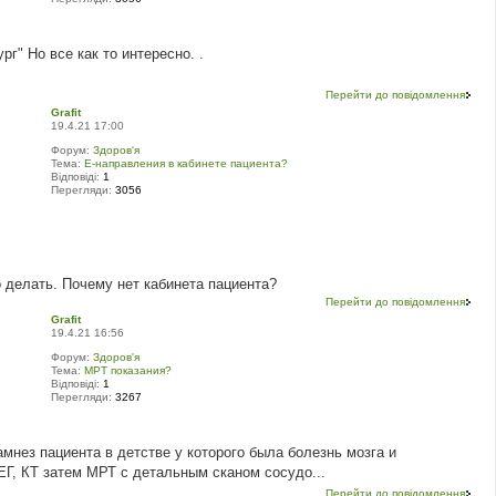
г" Но все как то интересно. .
Перейти до повідомлення
Grafit
19.4.21 17:00
Форум:
Здоров'я
Тема:
Е-направления в кабинете пациента?
Відповіді:
1
Перегляди:
3056
о делать. Почему нет кабинета пациента?
Перейти до повідомлення
Grafit
19.4.21 16:56
Форум:
Здоров'я
Тема:
МРТ показания?
Відповіді:
1
Перегляди:
3267
нез пациента в детстве у которого была болезнь мозга и
Г, КТ затем МРТ с детальным сканом сосудо...
Перейти до повідомлення