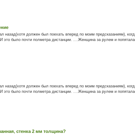
ение
л назад(хотя должен был поехать вперед по моим предсказаниям), когд
 И это было почти полметра дистанции. ....Женщина за рулем и попяталас
л назад(хотя должен был поехать вперед по моим предсказаниям), когд
 И это было почти полметра дистанции. ....Женщина за рулем и попяталас
ванная, стенка 2 мм толщина?