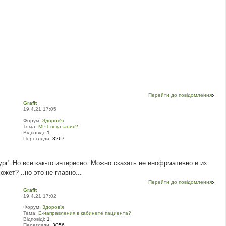
Перейти до повідомлення
Grafit
19.4.21 17:05
Форум:
Здоров'я
Тема:
МРТ показания?
Відповіді:
1
Перегляди:
3267
рг" Но все как-то интересно. Можно сказать не инофрмативно и из
жет? ..но это не главно...
Перейти до повідомлення
Grafit
19.4.21 17:02
Форум:
Здоров'я
Тема:
Е-направления в кабинете пациента?
Відповіді:
1
Перегляди:
3056