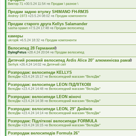
а
Виктор 71
»30.5.24 11:54 »в
Продам \ разное \
д
е
Продам задню втулку SHIMANO FH-RM35
н
Andrey-1973
»23.5.24 08:02 »в
Продам компоненти
н
я
Продам старого друга Kellys Salamander
sasha-spawn
»7.5.24 17:48 »в
Продам велосипед
камеры
ukropik
»6.5.24 18:32 »в
Продам компоненти
Велосипед 28 Германия
В
DyingFetus
»28.4.24 20:04 »в
Продам велосипед
к
л
Дитячий рожевий велосипед Ardis Alice 20'' алюминієва рама
а
В
Serhyk
»26.4.24 14:02 »в
Дитячий світ
д
к
е
л
Розпродаж: велосипеди KELLYS
н
а
ВелоДім
»23.4.24 15:17 »в
Велосипедний магазин "ВелоДім"
н
д
я
е
Розпродаж: велосипеди LEON ПІДЛІТКОВІ
н
ВелоДім
»23.4.24 14:48 »в
Велосипедний магазин "ВелоДім"
н
я
Розпродаж: велосипеди LEON жіночі
ВелоДім
»23.4.24 14:38 »в
Велосипедний магазин "ВелоДім"
Розпродаж: велосипеди LEON, 29" Дюймів
ВелоДім
»23.4.24 14:14 »в
Велосипедний магазин "ВелоДім"
Розпродаж: Підліткові велосипеди FORMULA
ВелоДім
»19.4.24 16:15 »в
Велосипедний магазин "ВелоДім"
Розпродаж велосипедів Formula 26"