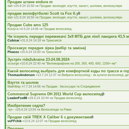
л
Продам штани endura m
а
dah
»24.9.24 15:50 »в
Продам: велоодяг, взуття, захист, шоломи, велоокуляри
д
е
продам велофутболкі Scott та Fox б.у
н
В
dah
»21.9.24 16:50 »в
Продам: велоодяг, взуття, захист, шоломи, велоокуляри
н
к
я
л
Продам Cube ams 125
а
Kostyra
»4.9.24 14:06 »в
Продам велосипед
д
е
Чи існують передні перемикачі 3x9 МТБ для лінії ланцюга 43,5 
н
Cubicar
»31.8.24 14:18 »в
Трансмісія
н
я
Проскакує передня зірка (вибір та заміна)
Pivasss
»20.8.24 15:00 »в
Трансмісія
Зустріч ride2ukraine 23-24.08.2024
scourge
»10.8.24 22:40 »в
"Веломарафони на 200, 300, 400, 600, 1200+ км"
Какой велосипед выбрать для комфортной езды по трассе и го
ThomasAnderson
»13.7.24 12:37 »в
Вибрати велосипед - як купити велосипед: дит
Взуття та шолом
MathWay
»7.7.24 14:06 »в
Продам : Аксесуари та Спорядження
Commencal Supreme DH 2011 World Cup велосипед
В
LeaderFox88
»29.6.24 10:44 »в
Продам велосипед
к
л
Изобретение седла?
а
-tyt--
»25.6.24 13:54 »в
Велосипеди та Рами
д
е
Продам свій TREK X Caliber 6 з документами
н
В
voFFchik
»13.6.24 12:07 »в
Продам велосипед
н
к
я
л
Продано