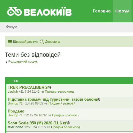
Головна
Форум
Форум
Швидкий доступ
Допомога
Теми без відповідей
Розширений пошук
ТЕМ
TREK PRECALIBER 24
В
vladjsb
»11.7.24 11:42 »в
Продам велосипед
к
л
Підставка тримач під туристичні газові балони
а
В
Виктор 71
»1.4.25 06:55 »в
Продам \ разное \
д
к
е
л
Продано
н
а
Виктор 71
»12.12.24 10:32 »в
Продам \ разное \
н
д
я
е
Scott Scale 950 (М) 2020 (11,6 кг)
н
В
OldFriend
»25.9.24 15:15 »в
Продам велосипед
н
к
я