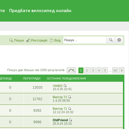
ти
Придбати велосипед онлайн
Пошук
Реєстрація
Вхід
Пошук дав більше ніж 1000 результатів
1
2
3
4
5
…
34
ІДПОВІДІ
ПЕРЕГЛЯДИ
ОСТАННЄ ПОВІДОМЛЕННЯ
vladjsb
0
13035
П
15.4.25 22:41
е
р
Виктор 71
0
11762
е
П
1.4.25 06:55
г
е
л
р
Виктор 71
я
0
9392
е
П
12.12.24 10:32
н
г
е
у
л
р
т
OldFriend
я
0
9996
е
и
П
25.9.24 15:15
н
г
о
е
у
л