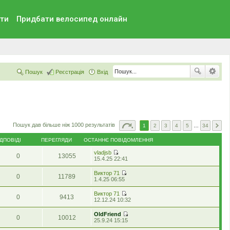
ти
Придбати велосипед онлайн
Пошук
Реєстрація
Вхід
Пошук дав більше ніж 1000 результатів
1
2
3
4
5
…
34
ІДПОВІДІ
ПЕРЕГЛЯДИ
ОСТАННЄ ПОВІДОМЛЕННЯ
vladjsb
0
13055
П
15.4.25 22:41
е
р
Виктор 71
0
11789
е
П
1.4.25 06:55
г
е
л
р
Виктор 71
я
0
9413
е
П
12.12.24 10:32
н
г
е
у
л
р
т
OldFriend
я
0
10012
е
и
П
25.9.24 15:15
н
г
о
е
у
л