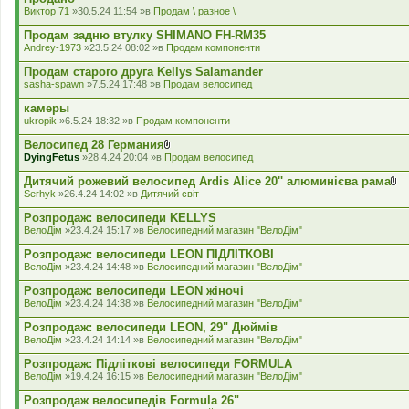
а
Виктор 71
»30.5.24 11:54 »в
Продам \ разное \
д
е
Продам задню втулку SHIMANO FH-RM35
н
Andrey-1973
»23.5.24 08:02 »в
Продам компоненти
н
я
Продам старого друга Kellys Salamander
sasha-spawn
»7.5.24 17:48 »в
Продам велосипед
камеры
ukropik
»6.5.24 18:32 »в
Продам компоненти
Велосипед 28 Германия
В
DyingFetus
»28.4.24 20:04 »в
Продам велосипед
к
л
Дитячий рожевий велосипед Ardis Alice 20'' алюминієва рама
а
В
Serhyk
»26.4.24 14:02 »в
Дитячий світ
д
к
е
л
Розпродаж: велосипеди KELLYS
н
а
ВелоДім
»23.4.24 15:17 »в
Велосипедний магазин "ВелоДім"
н
д
я
е
Розпродаж: велосипеди LEON ПІДЛІТКОВІ
н
ВелоДім
»23.4.24 14:48 »в
Велосипедний магазин "ВелоДім"
н
я
Розпродаж: велосипеди LEON жіночі
ВелоДім
»23.4.24 14:38 »в
Велосипедний магазин "ВелоДім"
Розпродаж: велосипеди LEON, 29" Дюймів
ВелоДім
»23.4.24 14:14 »в
Велосипедний магазин "ВелоДім"
Розпродаж: Підліткові велосипеди FORMULA
ВелоДім
»19.4.24 16:15 »в
Велосипедний магазин "ВелоДім"
Розпродаж велосипедів Formula 26"