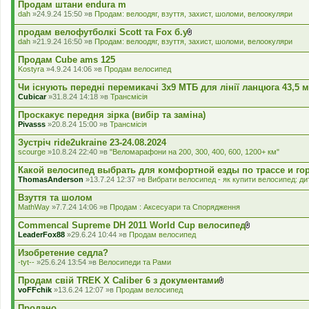
л
Продам штани endura m
а
dah
»24.9.24 15:50 »в
Продам: велоодяг, взуття, захист, шоломи, велоокуляри
д
е
продам велофутболкі Scott та Fox б.у
н
В
dah
»21.9.24 16:50 »в
Продам: велоодяг, взуття, захист, шоломи, велоокуляри
н
к
я
л
Продам Cube ams 125
а
Kostyra
»4.9.24 14:06 »в
Продам велосипед
д
е
Чи існують передні перемикачі 3x9 МТБ для лінії ланцюга 43,5 
н
Cubicar
»31.8.24 14:18 »в
Трансмісія
н
я
Проскакує передня зірка (вибір та заміна)
Pivasss
»20.8.24 15:00 »в
Трансмісія
Зустріч ride2ukraine 23-24.08.2024
scourge
»10.8.24 22:40 »в
"Веломарафони на 200, 300, 400, 600, 1200+ км"
Какой велосипед выбрать для комфортной езды по трассе и го
ThomasAnderson
»13.7.24 12:37 »в
Вибрати велосипед - як купити велосипед: дит
Взуття та шолом
MathWay
»7.7.24 14:06 »в
Продам : Аксесуари та Спорядження
Commencal Supreme DH 2011 World Cup велосипед
В
LeaderFox88
»29.6.24 10:44 »в
Продам велосипед
к
л
Изобретение седла?
а
-tyt--
»25.6.24 13:54 »в
Велосипеди та Рами
д
е
Продам свій TREK X Caliber 6 з документами
н
В
voFFchik
»13.6.24 12:07 »в
Продам велосипед
н
к
я
л
Продано