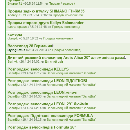
а
Виктор 71
»30.5.24 11:54 »в
Продам \ разное \
д
е
Продам задню втулку SHIMANO FH-RM35
н
Andrey-1973
»23.5.24 08:02 »в
Продам компоненти
н
я
Продам старого друга Kellys Salamander
sasha-spawn
»7.5.24 17:48 »в
Продам велосипед
камеры
ukropik
»6.5.24 18:32 »в
Продам компоненти
Велосипед 28 Германия
В
DyingFetus
»28.4.24 20:04 »в
Продам велосипед
к
л
Дитячий рожевий велосипед Ardis Alice 20'' алюминієва рама
а
В
Serhyk
»26.4.24 14:02 »в
Дитячий світ
д
к
е
л
Розпродаж: велосипеди KELLYS
н
а
ВелоДім
»23.4.24 15:17 »в
Велосипедний магазин "ВелоДім"
н
д
я
е
Розпродаж: велосипеди LEON ПІДЛІТКОВІ
н
ВелоДім
»23.4.24 14:48 »в
Велосипедний магазин "ВелоДім"
н
я
Розпродаж: велосипеди LEON жіночі
ВелоДім
»23.4.24 14:38 »в
Велосипедний магазин "ВелоДім"
Розпродаж: велосипеди LEON, 29" Дюймів
ВелоДім
»23.4.24 14:14 »в
Велосипедний магазин "ВелоДім"
Розпродаж: Підліткові велосипеди FORMULA
ВелоДім
»19.4.24 16:15 »в
Велосипедний магазин "ВелоДім"
Розпродаж велосипедів Formula 26"