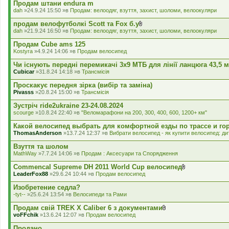
л
Продам штани endura m
а
dah
»24.9.24 15:50 »в
Продам: велоодяг, взуття, захист, шоломи, велоокуляри
д
е
продам велофутболкі Scott та Fox б.у
н
В
dah
»21.9.24 16:50 »в
Продам: велоодяг, взуття, захист, шоломи, велоокуляри
н
к
я
л
Продам Cube ams 125
а
Kostyra
»4.9.24 14:06 »в
Продам велосипед
д
е
Чи існують передні перемикачі 3x9 МТБ для лінії ланцюга 43,5 
н
Cubicar
»31.8.24 14:18 »в
Трансмісія
н
я
Проскакує передня зірка (вибір та заміна)
Pivasss
»20.8.24 15:00 »в
Трансмісія
Зустріч ride2ukraine 23-24.08.2024
scourge
»10.8.24 22:40 »в
"Веломарафони на 200, 300, 400, 600, 1200+ км"
Какой велосипед выбрать для комфортной езды по трассе и го
ThomasAnderson
»13.7.24 12:37 »в
Вибрати велосипед - як купити велосипед: дит
Взуття та шолом
MathWay
»7.7.24 14:06 »в
Продам : Аксесуари та Спорядження
Commencal Supreme DH 2011 World Cup велосипед
В
LeaderFox88
»29.6.24 10:44 »в
Продам велосипед
к
л
Изобретение седла?
а
-tyt--
»25.6.24 13:54 »в
Велосипеди та Рами
д
е
Продам свій TREK X Caliber 6 з документами
н
В
voFFchik
»13.6.24 12:07 »в
Продам велосипед
н
к
я
л
Продано