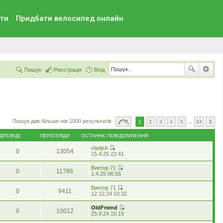
ти
Придбати велосипед онлайн
Пошук
Реєстрація
Вхід
Пошук дав більше ніж 1000 результатів
1
2
3
4
5
…
34
ІДПОВІДІ
ПЕРЕГЛЯДИ
ОСТАННЄ ПОВІДОМЛЕННЯ
vladjsb
0
13054
П
15.4.25 22:41
е
р
Виктор 71
0
11786
е
П
1.4.25 06:55
г
е
л
р
Виктор 71
я
0
9411
е
П
12.12.24 10:32
н
г
е
у
л
р
т
OldFriend
я
0
10012
е
и
П
25.9.24 15:15
н
г
о
е
у
л