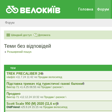
Головна
Форум
Форум
Швидкий доступ
Допомога
Теми без відповідей
Розширений пошук
ТЕМ
TREK PRECALIBER 24
В
vladjsb
»11.7.24 11:42 »в
Продам велосипед
к
л
Підставка тримач під туристичні газові балони
а
В
Виктор 71
»1.4.25 06:55 »в
Продам \ разное \
д
к
е
л
Продано
н
а
Виктор 71
»12.12.24 10:32 »в
Продам \ разное \
н
д
я
е
Scott Scale 950 (М) 2020 (11,6 кг)
н
В
OldFriend
»25.9.24 15:15 »в
Продам велосипед
н
к
я