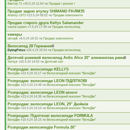
а
Виктор 71
»30.5.24 11:54 »в
Продам \ разное \
д
е
Продам задню втулку SHIMANO FH-RM35
н
Andrey-1973
»23.5.24 08:02 »в
Продам компоненти
н
я
Продам старого друга Kellys Salamander
sasha-spawn
»7.5.24 17:48 »в
Продам велосипед
камеры
ukropik
»6.5.24 18:32 »в
Продам компоненти
Велосипед 28 Германия
В
DyingFetus
»28.4.24 20:04 »в
Продам велосипед
к
л
Дитячий рожевий велосипед Ardis Alice 20'' алюминієва рама
а
В
Serhyk
»26.4.24 14:02 »в
Дитячий світ
д
к
е
л
Розпродаж: велосипеди KELLYS
н
а
ВелоДім
»23.4.24 15:17 »в
Велосипедний магазин "ВелоДім"
н
д
я
е
Розпродаж: велосипеди LEON ПІДЛІТКОВІ
н
ВелоДім
»23.4.24 14:48 »в
Велосипедний магазин "ВелоДім"
н
я
Розпродаж: велосипеди LEON жіночі
ВелоДім
»23.4.24 14:38 »в
Велосипедний магазин "ВелоДім"
Розпродаж: велосипеди LEON, 29" Дюймів
ВелоДім
»23.4.24 14:14 »в
Велосипедний магазин "ВелоДім"
Розпродаж: Підліткові велосипеди FORMULA
ВелоДім
»19.4.24 16:15 »в
Велосипедний магазин "ВелоДім"
Розпродаж велосипедів Formula 26"