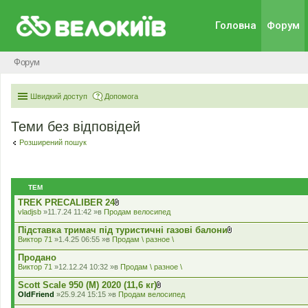
Головна
Форум
Форум
Швидкий доступ
Допомога
Теми без відповідей
Розширений пошук
ТЕМ
TREK PRECALIBER 24
В
vladjsb
»11.7.24 11:42 »в
Продам велосипед
к
л
Підставка тримач під туристичні газові балони
а
В
Виктор 71
»1.4.25 06:55 »в
Продам \ разное \
д
к
е
л
Продано
н
а
Виктор 71
»12.12.24 10:32 »в
Продам \ разное \
н
д
я
е
Scott Scale 950 (М) 2020 (11,6 кг)
н
В
OldFriend
»25.9.24 15:15 »в
Продам велосипед
н
к
я