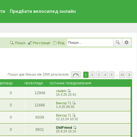
ти
Придбати велосипед онлайн
Пошук
Реєстрація
Вхід
Пошук дав більше ніж 1000 результатів
1
2
3
4
5
…
34
ІДПОВІДІ
ПЕРЕГЛЯДИ
ОСТАННЄ ПОВІДОМЛЕННЯ
vladjsb
0
12948
П
15.4.25 22:41
е
р
Виктор 71
0
11686
е
П
1.4.25 06:55
г
е
л
р
Виктор 71
я
0
9339
е
П
12.12.24 10:32
н
г
е
у
л
р
т
OldFriend
я
0
9931
е
и
П
25.9.24 15:15
н
г
о
е
у
л