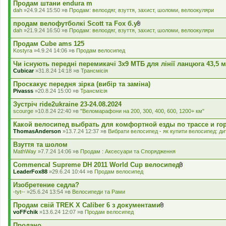
л
Продам штани endura m
а
dah
»24.9.24 15:50 »в
Продам: велоодяг, взуття, захист, шоломи, велоокуляри
д
е
продам велофутболкі Scott та Fox б.у
н
В
dah
»21.9.24 16:50 »в
Продам: велоодяг, взуття, захист, шоломи, велоокуляри
н
к
я
л
Продам Cube ams 125
а
Kostyra
»4.9.24 14:06 »в
Продам велосипед
д
е
Чи існують передні перемикачі 3x9 МТБ для лінії ланцюга 43,5 
н
Cubicar
»31.8.24 14:18 »в
Трансмісія
н
я
Проскакує передня зірка (вибір та заміна)
Pivasss
»20.8.24 15:00 »в
Трансмісія
Зустріч ride2ukraine 23-24.08.2024
scourge
»10.8.24 22:40 »в
"Веломарафони на 200, 300, 400, 600, 1200+ км"
Какой велосипед выбрать для комфортной езды по трассе и го
ThomasAnderson
»13.7.24 12:37 »в
Вибрати велосипед - як купити велосипед: дит
Взуття та шолом
MathWay
»7.7.24 14:06 »в
Продам : Аксесуари та Спорядження
Commencal Supreme DH 2011 World Cup велосипед
В
LeaderFox88
»29.6.24 10:44 »в
Продам велосипед
к
л
Изобретение седла?
а
-tyt--
»25.6.24 13:54 »в
Велосипеди та Рами
д
е
Продам свій TREK X Caliber 6 з документами
н
В
voFFchik
»13.6.24 12:07 »в
Продам велосипед
н
к
я
л
Продано