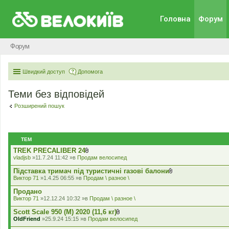
Головна
Форум
Форум
Швидкий доступ
Допомога
Теми без відповідей
Розширений пошук
ТЕМ
TREK PRECALIBER 24
В
vladjsb
»11.7.24 11:42 »в
Продам велосипед
к
л
Підставка тримач під туристичні газові балони
а
В
Виктор 71
»1.4.25 06:55 »в
Продам \ разное \
д
к
е
л
Продано
н
а
Виктор 71
»12.12.24 10:32 »в
Продам \ разное \
н
д
я
е
Scott Scale 950 (М) 2020 (11,6 кг)
н
В
OldFriend
»25.9.24 15:15 »в
Продам велосипед
н
к
я