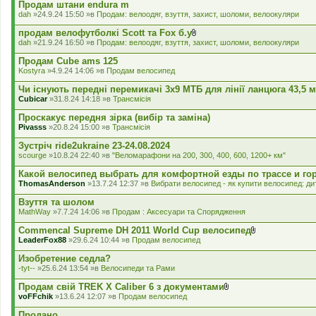
л
Продам штани endura m
а
dah
»24.9.24 15:50 »в
Продам: велоодяг, взуття, захист, шоломи, велоокуляри
д
е
продам велофутболкі Scott та Fox б.у
н
В
dah
»21.9.24 16:50 »в
Продам: велоодяг, взуття, захист, шоломи, велоокуляри
н
к
я
л
Продам Cube ams 125
а
Kostyra
»4.9.24 14:06 »в
Продам велосипед
д
е
Чи існують передні перемикачі 3x9 МТБ для лінії ланцюга 43,5 
н
Cubicar
»31.8.24 14:18 »в
Трансмісія
н
я
Проскакує передня зірка (вибір та заміна)
Pivasss
»20.8.24 15:00 »в
Трансмісія
Зустріч ride2ukraine 23-24.08.2024
scourge
»10.8.24 22:40 »в
"Веломарафони на 200, 300, 400, 600, 1200+ км"
Какой велосипед выбрать для комфортной езды по трассе и го
ThomasAnderson
»13.7.24 12:37 »в
Вибрати велосипед - як купити велосипед: дит
Взуття та шолом
MathWay
»7.7.24 14:06 »в
Продам : Аксесуари та Спорядження
Commencal Supreme DH 2011 World Cup велосипед
В
LeaderFox88
»29.6.24 10:44 »в
Продам велосипед
к
л
Изобретение седла?
а
-tyt--
»25.6.24 13:54 »в
Велосипеди та Рами
д
е
Продам свій TREK X Caliber 6 з документами
н
В
voFFchik
»13.6.24 12:07 »в
Продам велосипед
н
к
я
л
Продано