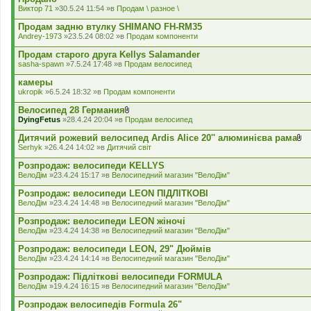
а
Виктор 71
»30.5.24 11:54 »в
Продам \ разное \
д
е
Продам задню втулку SHIMANO FH-RM35
н
Andrey-1973
»23.5.24 08:02 »в
Продам компоненти
н
я
Продам старого друга Kellys Salamander
sasha-spawn
»7.5.24 17:48 »в
Продам велосипед
камеры
ukropik
»6.5.24 18:32 »в
Продам компоненти
Велосипед 28 Германия
В
DyingFetus
»28.4.24 20:04 »в
Продам велосипед
к
л
Дитячий рожевий велосипед Ardis Alice 20'' алюминієва рама
а
В
Serhyk
»26.4.24 14:02 »в
Дитячий світ
д
к
е
л
Розпродаж: велосипеди KELLYS
н
а
ВелоДім
»23.4.24 15:17 »в
Велосипедний магазин "ВелоДім"
н
д
я
е
Розпродаж: велосипеди LEON ПІДЛІТКОВІ
н
ВелоДім
»23.4.24 14:48 »в
Велосипедний магазин "ВелоДім"
н
я
Розпродаж: велосипеди LEON жіночі
ВелоДім
»23.4.24 14:38 »в
Велосипедний магазин "ВелоДім"
Розпродаж: велосипеди LEON, 29" Дюймів
ВелоДім
»23.4.24 14:14 »в
Велосипедний магазин "ВелоДім"
Розпродаж: Підліткові велосипеди FORMULA
ВелоДім
»19.4.24 16:15 »в
Велосипедний магазин "ВелоДім"
Розпродаж велосипедів Formula 26"