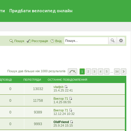
ти
Придбати велосипед онлайн
Пошук
Реєстрація
Вхід
Пошук дав більше ніж 1000 результатів
1
2
3
4
5
…
34
ІДПОВІДІ
ПЕРЕГЛЯДИ
ОСТАННЄ ПОВІДОМЛЕННЯ
vladjsb
0
13032
П
15.4.25 22:41
е
р
Виктор 71
0
11758
е
П
1.4.25 06:55
г
е
л
р
Виктор 71
я
0
9389
е
П
12.12.24 10:32
н
г
е
у
л
р
т
OldFriend
я
0
9993
е
и
П
25.9.24 15:15
н
г
о
е
у
л