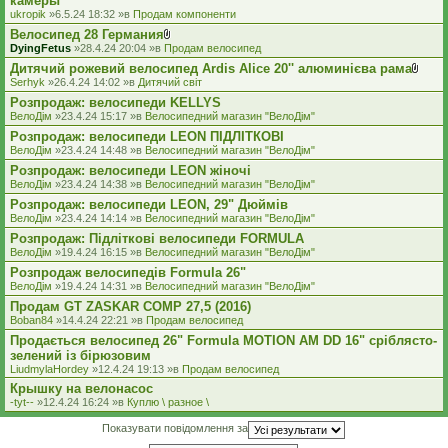
камеры
ukropik
»6.5.24 18:32 »в
Продам компоненти
Велосипед 28 Германия
В
DyingFetus
»28.4.24 20:04 »в
Продам велосипед
к
Дитячий рожевий велосипед Ardis Alice 20'' алюминієва рама
л
В
а
Serhyk
»26.4.24 14:02 »в
Дитячий світ
к
д
Розпродаж: велосипеди KELLYS
л
е
а
ВелоДім
»23.4.24 15:17 »в
Велосипедний магазин "ВелоДім"
н
д
н
Розпродаж: велосипеди LEON ПІДЛІТКОВІ
е
я
ВелоДім
»23.4.24 14:48 »в
Велосипедний магазин "ВелоДім"
н
н
Розпродаж: велосипеди LEON жіночі
я
ВелоДім
»23.4.24 14:38 »в
Велосипедний магазин "ВелоДім"
Розпродаж: велосипеди LEON, 29" Дюймів
ВелоДім
»23.4.24 14:14 »в
Велосипедний магазин "ВелоДім"
Розпродаж: Підліткові велосипеди FORMULA
ВелоДім
»19.4.24 16:15 »в
Велосипедний магазин "ВелоДім"
Розпродаж велосипедів Formula 26"
ВелоДім
»19.4.24 14:31 »в
Велосипедний магазин "ВелоДім"
Продам GT ZASKAR COMP 27,5 (2016)
Boban84
»14.4.24 22:21 »в
Продам велосипед
Продається велосипед 26" Formula MOTION AM DD 16" сріблясто-
зелений із бірюзовим
LiudmylaHordey
»12.4.24 19:13 »в
Продам велосипед
Крышку на велонасос
-tyt--
»12.4.24 16:24 »в
Куплю \ разное \
Показувати повідомлення за