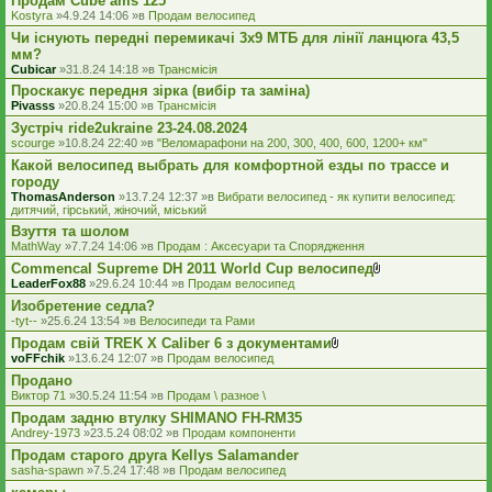
Продам Cube ams 125
л
я
а
Kostyra
»4.9.24 14:06 »в
Продам велосипед
д
Чи існують передні перемикачі 3x9 МТБ для лінії ланцюга 43,5
е
мм?
н
н
Cubicar
»31.8.24 14:18 »в
Трансмісія
я
Проскакує передня зірка (вибір та заміна)
Pivasss
»20.8.24 15:00 »в
Трансмісія
Зустріч ride2ukraine 23-24.08.2024
scourge
»10.8.24 22:40 »в
"Веломарафони на 200, 300, 400, 600, 1200+ км"
Какой велосипед выбрать для комфортной езды по трассе и
городу
ThomasAnderson
»13.7.24 12:37 »в
Вибрати велосипед - як купити велосипед:
дитячий, гірський, жіночий, міський
Взуття та шолом
MathWay
»7.7.24 14:06 »в
Продам : Аксесуари та Спорядження
Commencal Supreme DH 2011 World Cup велосипед
В
LeaderFox88
»29.6.24 10:44 »в
Продам велосипед
к
Изобретение седла?
л
а
-tyt--
»25.6.24 13:54 »в
Велосипеди та Рами
д
Продам свій TREK X Caliber 6 з документами
е
В
voFFchik
»13.6.24 12:07 »в
Продам велосипед
н
к
н
Продано
л
я
а
Виктор 71
»30.5.24 11:54 »в
Продам \ разное \
д
Продам задню втулку SHIMANO FH-RM35
е
Andrey-1973
»23.5.24 08:02 »в
Продам компоненти
н
н
Продам старого друга Kellys Salamander
я
sasha-spawn
»7.5.24 17:48 »в
Продам велосипед