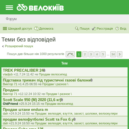
Форум
Швидкий доступ
Допомога
Пошук
Реєстрація
Вхід
Теми без відповідей
Розширений пошук
Пошук дав більше ніж 1000 результатів
1
2
3
4
5
…
34
Тем
TREK PRECALIBER 24
В
vladjsb
»11.7.24 11:42 »в
Продам велосипед
к
Підставка тримач під туристичні газові балони
л
В
а
Виктор 71
»1.4.25 06:55 »в
Продам \ разное \
к
д
Продано
л
е
а
Виктор 71
»12.12.24 10:32 »в
Продам \ разное \
н
д
н
Scott Scale 950 (М) 2020 (11,6 кг)
е
я
В
OldFriend
»25.9.24 15:15 »в
Продам велосипед
н
к
н
Продам штани endura m
л
я
а
dah
»24.9.24 15:50 »в
Продам: велоодяг, взуття, захист, шоломи, велоокуляри
д
продам велофутболкі Scott та Fox б.у
е
В
dah
»21.9.24 16:50 »в
Продам: велоодяг, взуття, захист, шоломи, велоокуляри
н
к
н