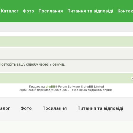
Каталог
Фото
Посилання
Питання та вiдповiдi
Контак
Повторіть вашу спробу через 7 секунд.
Працює на
phpBB
® Forum Software © phpBB Limited
Український переклад © 2005-2019
Українська підтримка phpBB
алог
Фото
Посилання
Питання та вiдповiдi