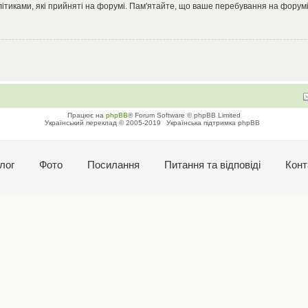
літиками, які прийняті на форумі. Пам'ятайте, що ваше перебування на форумі
Працює на
phpBB
® Forum Software © phpBB Limited
Український переклад © 2005-2019
Українська підтримка phpBB
лог
Фото
Посилання
Питання та вiдповiдi
Конт