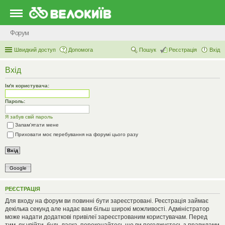
Форум
Швидкий доступ
Допомога
Пошук
Реєстрація
Вхід
Вхід
Ім'я користувача:
Пароль:
Я забув свій пароль
Запам'ятати мене
Приховати моє перебування на форумі цього разу
Google
РЕЄСТРАЦІЯ
Для входу на форум ви повинні бути зареєстровані. Реєстрація займає
декілька секунд але надає вам більш широкі можливості. Адміністратор
може надати додаткові привілеї зареєстрованим користувачам. Перед
тим, як увійти, будь ласка, переконайтесь що ви погоджуєтесь з правилами