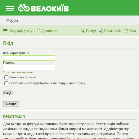
Форум
Швидкий доступ
Допомога
Пошук
Реєстрація
Вхід
Вхід
Ім'я користувача:
Пароль:
Я забув свій пароль
Запам'ятати мене
Приховати моє перебування на форумі цього разу
Google
РЕЄСТРАЦІЯ
Для входу на форум ви повинні бути зареєстровані. Реєстрація займає
декілька секунд але надає вам більш широкі можливості. Адміністратор
може надати додаткові привілеї зареєстрованим користувачам. Перед
тим, як увійти, будь ласка, переконайтесь що ви погоджуєтесь з правилами