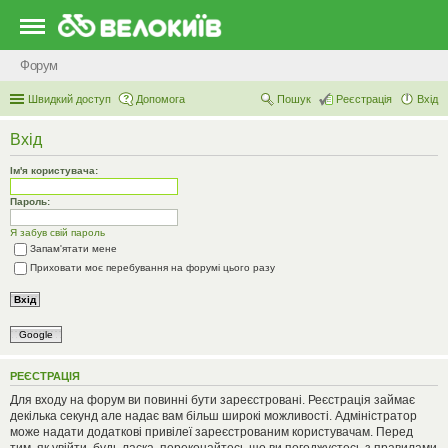
Форум
Швидкий доступ
Допомога
Пошук
Реєстрація
Вхід
Вхід
Ім'я користувача:
Пароль:
Я забув свій пароль
Запам'ятати мене
Приховати моє перебування на форумі цього разу
Google
РЕЄСТРАЦІЯ
Для входу на форум ви повинні бути зареєстровані. Реєстрація займає
декілька секунд але надає вам більш широкі можливості. Адміністратор
може надати додаткові привілеї зареєстрованим користувачам. Перед
тим, як увійти, будь ласка, переконайтесь що ви погоджуєтесь з правилами