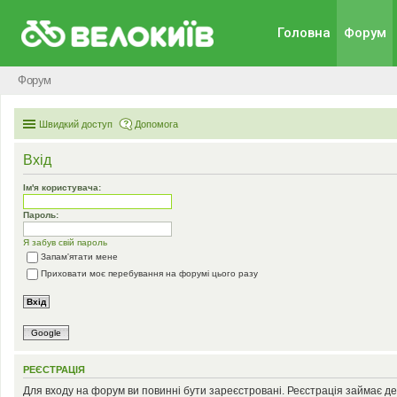
Головна
Форум
Форум
Швидкий доступ
Допомога
Вхід
Ім'я користувача:
Пароль:
Я забув свій пароль
Запам'ятати мене
Приховати моє перебування на форумі цього разу
Google
РЕЄСТРАЦІЯ
Для входу на форум ви повинні бути зареєстровані. Реєстрація займає де