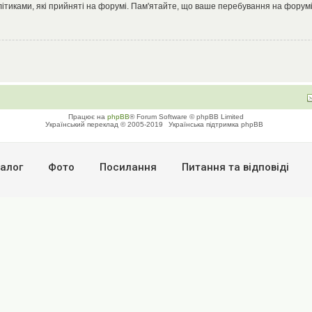
літиками, які прийняті на форумі. Пам'ятайте, що ваше перебування на форумі
Працює на
phpBB
® Forum Software © phpBB Limited
Український переклад © 2005-2019
Українська підтримка phpBB
алог
Фото
Посилання
Питання та вiдповiдi