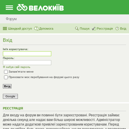
Форум
Швидкий доступ
Допомога
Пошук
Реєстрація
Вхід
Вхід
Ім'я користувача:
Пароль:
Я забув свій пароль
Запам'ятати мене
Приховати моє перебування на форумі цього разу
Google
РЕЄСТРАЦІЯ
Для входу на форум ви повинні бути зареєстровані. Реєстрація займає
декілька секунд але надає вам більш широкі можливості. Адміністратор
може надати додаткові привілеї зареєстрованим користувачам. Перед
тим, як увійти, будь ласка, переконайтесь що ви погоджуєтесь з правилами