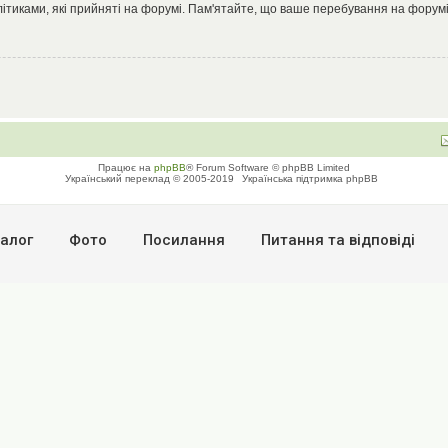
літиками, які прийняті на форумі. Пам'ятайте, що ваше перебування на форумі
Працює на
phpBB
® Forum Software © phpBB Limited
Український переклад © 2005-2019
Українська підтримка phpBB
алог
Фото
Посилання
Питання та вiдповiдi