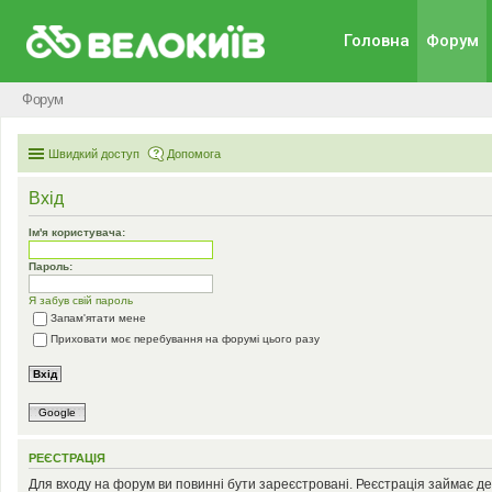
Головна
Форум
Форум
Швидкий доступ
Допомога
Вхід
Ім'я користувача:
Пароль:
Я забув свій пароль
Запам'ятати мене
Приховати моє перебування на форумі цього разу
Google
РЕЄСТРАЦІЯ
Для входу на форум ви повинні бути зареєстровані. Реєстрація займає де