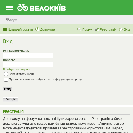
Форум
Швидкий доступ
Допомога
Пошук
Реєстрація
Вхід
Вхід
Ім'я користувача:
Пароль:
Я забув свій пароль
Запам'ятати мене
Приховати моє перебування на форумі цього разу
Google
РЕЄСТРАЦІЯ
Для входу на форум ви повинні бути зареєстровані. Реєстрація займає
декілька секунд але надає вам більш широкі можливості. Адміністратор
може надати додаткові привілеї зареєстрованим користувачам. Перед
тим, як увійти, будь ласка, переконайтесь що ви погоджуєтесь з правилами