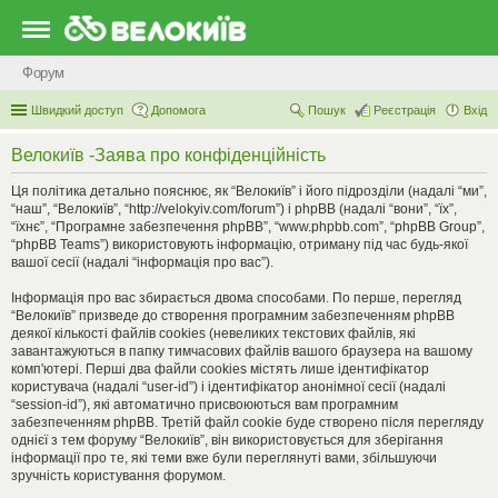
Форум
Швидкий доступ
Допомога
Пошук
Реєстрація
Вхід
Велокиїв -Заява про конфіденційність
Ця політика детально пояснює, як “Велокиїв” і його підрозділи (надалі “ми”,
“наш”, “Велокиїв”, “http://velokyiv.com/forum”) і phpBB (надалі “вони”, “їх”,
“їхнє”, “Програмне забезпечення phpBB”, “www.phpbb.com”, “phpBB Group”,
“phpBB Teams”) використовують інформацію, отриману під час будь-якої
вашої сесії (надалі “інформація про вас”).
Інформація про вас збирається двома способами. По перше, перегляд
“Велокиїв” призведе до створення програмним забезпеченням phpBB
деякої кількості файлів cookies (невеликих текстових файлів, які
завантажуються в папку тимчасових файлів вашого браузера на вашому
комп'ютері. Перші два файли cookies містять лише ідентифікатор
користувача (надалі “user-id”) і ідентифікатор анонімної сесії (надалі
“session-id”), які автоматично присвоюються вам програмним
забезпеченням phpBB. Третій файл cookie буде створено після перегляду
однієї з тем форуму “Велокиїв”, він використовується для зберігання
інформації про те, які теми вже були переглянуті вами, збільшуючи
зручність користування форумом.