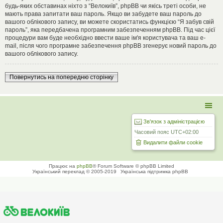
будь-яких обставинах ніхто з “Велокиїв”, phpBB чи якісь треті особи, не
мають права запитати ваш пароль. Якщо ви забудете ваш пароль до
вашого облікового запису, ви можете скористатись функцією “Я забув свій
пароль”, яка передбачена програмним забезпеченням phpBB. Під час цієї
процедури вам буде необхідно ввести ваше ім'я користувача та ваш e-
mail, після чого програмне забезпечення phpBB згенерує новий пароль до
вашого облікового запису.
Повернутись на попередню сторінку
Зв'язок з адміністрацією
Часовий пояс
UTC+02:00
Видалити файли cookie
Працює на
phpBB
® Forum Software © phpBB Limited
Український переклад © 2005-2019
Українська підтримка phpBB