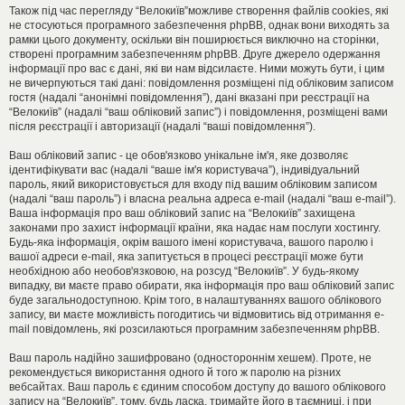
Також під час перегляду “Велокиїв”можливе створення файлів cookies, які
не стосуються програмного забезпечення phpBB, однак вони виходять за
рамки цього документу, оскільки він поширюється виключно на сторінки,
створені програмним забезпеченням phpBB. Друге джерело одержання
інформації про вас є дані, які ви нам відсилаєте. Ними можуть бути, і цим
не вичерпуються такі дані: повідомлення розміщені під обліковим записом
гостя (надалі “анонімні повідомлення”), дані вказані при реєстрації на
“Велокиїв” (надалі “ваш обліковий запис”) і повідомлення, розміщені вами
після реєстрації і авторизації (надалі “ваші повідомлення”).
Ваш обліковий запис - це обов'язково унікальне ім'я, яке дозволяє
ідентифікувати вас (надалі “ваше ім'я користувача”), індивідуальний
пароль, який використовується для входу під вашим обліковим записом
(надалі “ваш пароль”) і власна реальна адреса e-mail (надалі “ваш e-mail”).
Ваша інформація про ваш обліковий запис на “Велокиїв” захищена
законами про захист інформації країни, яка надає нам послуги хостингу.
Будь-яка інформація, окрім вашого імені користувача, вашого паролю і
вашої адреси e-mail, яка запитується в процесі реєстрації може бути
необхідною або необов'язковою, на розсуд “Велокиїв”. У будь-якому
випадку, ви маєте право обирати, яка інформація про ваш обліковий запис
буде загальнодоступною. Крім того, в налаштуваннях вашого облікового
запису, ви маєте можливість погодитись чи відмовитись від отримання e-
mail повідомлень, які розсилаються програмним забезпеченням phpBB.
Ваш пароль надійно зашифровано (одностороннім хешем). Проте, не
рекомендується використання одного й того ж паролю на різних
вебсайтах. Ваш пароль є єдиним способом доступу до вашого облікового
запису на “Велокиїв”, тому, будь ласка, тримайте його в таємниці, і при