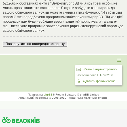
будь-яких обставинах ніхто з “Велокиїв”, phpBB чи якісь треті особи, не
мають права запитати ваш пароль. Якщо ви забудете ваш пароль до
вашого облікового запису, ви можете скористатись функцією “Я забув свій
пароль”, яка передбачена програмним забезпеченням phpBB. Під час цієї
процедури вам буде необхідно ввести ваше ім'я користувача та ваш e-
mail, після чого програмне забезпечення phpBB згенерує новий пароль до
вашого облікового запису.
Повернутись на попередню сторінку
Зв'язок з адміністрацією
Часовий пояс
UTC+02:00
Видалити файли cookie
Працює на
phpBB
® Forum Software © phpBB Limited
Український переклад © 2005-2019
Українська підтримка phpBB