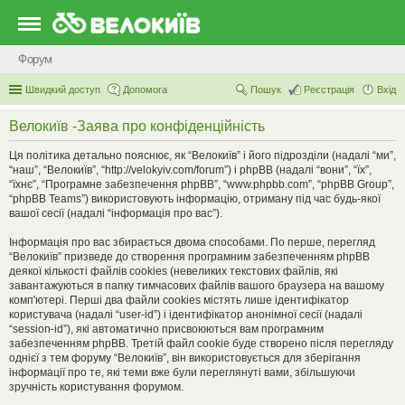
Форум
Швидкий доступ
Допомога
Пошук
Реєстрація
Вхід
Велокиїв -Заява про конфіденційність
Ця політика детально пояснює, як “Велокиїв” і його підрозділи (надалі “ми”,
“наш”, “Велокиїв”, “http://velokyiv.com/forum”) і phpBB (надалі “вони”, “їх”,
“їхнє”, “Програмне забезпечення phpBB”, “www.phpbb.com”, “phpBB Group”,
“phpBB Teams”) використовують інформацію, отриману під час будь-якої
вашої сесії (надалі “інформація про вас”).
Інформація про вас збирається двома способами. По перше, перегляд
“Велокиїв” призведе до створення програмним забезпеченням phpBB
деякої кількості файлів cookies (невеликих текстових файлів, які
завантажуються в папку тимчасових файлів вашого браузера на вашому
комп'ютері. Перші два файли cookies містять лише ідентифікатор
користувача (надалі “user-id”) і ідентифікатор анонімної сесії (надалі
“session-id”), які автоматично присвоюються вам програмним
забезпеченням phpBB. Третій файл cookie буде створено після перегляду
однієї з тем форуму “Велокиїв”, він використовується для зберігання
інформації про те, які теми вже були переглянуті вами, збільшуючи
зручність користування форумом.