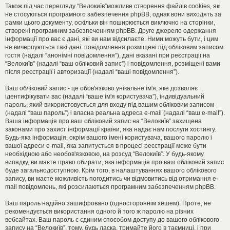
Також під час перегляду “Велокиїв”можливе створення файлів cookies, які
не стосуються програмного забезпечення phpBB, однак вони виходять за
рамки цього документу, оскільки він поширюється виключно на сторінки,
створені програмним забезпеченням phpBB. Друге джерело одержання
інформації про вас є дані, які ви нам відсилаєте. Ними можуть бути, і цим
не вичерпуються такі дані: повідомлення розміщені під обліковим записом
гостя (надалі “анонімні повідомлення”), дані вказані при реєстрації на
“Велокиїв” (надалі “ваш обліковий запис”) і повідомлення, розміщені вами
після реєстрації і авторизації (надалі “ваші повідомлення”).
Ваш обліковий запис - це обов'язково унікальне ім'я, яке дозволяє
ідентифікувати вас (надалі “ваше ім'я користувача”), індивідуальний
пароль, який використовується для входу під вашим обліковим записом
(надалі “ваш пароль”) і власна реальна адреса e-mail (надалі “ваш e-mail”).
Ваша інформація про ваш обліковий запис на “Велокиїв” захищена
законами про захист інформації країни, яка надає нам послуги хостингу.
Будь-яка інформація, окрім вашого імені користувача, вашого паролю і
вашої адреси e-mail, яка запитується в процесі реєстрації може бути
необхідною або необов'язковою, на розсуд “Велокиїв”. У будь-якому
випадку, ви маєте право обирати, яка інформація про ваш обліковий запис
буде загальнодоступною. Крім того, в налаштуваннях вашого облікового
запису, ви маєте можливість погодитись чи відмовитись від отримання e-
mail повідомлень, які розсилаються програмним забезпеченням phpBB.
Ваш пароль надійно зашифровано (одностороннім хешем). Проте, не
рекомендується використання одного й того ж паролю на різних
вебсайтах. Ваш пароль є єдиним способом доступу до вашого облікового
запису на “Велокиїв”, тому, будь ласка, тримайте його в таємниці, і при