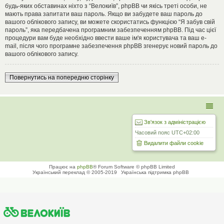
будь-яких обставинах ніхто з “Велокиїв”, phpBB чи якісь треті особи, не
мають права запитати ваш пароль. Якщо ви забудете ваш пароль до
вашого облікового запису, ви можете скористатись функцією “Я забув свій
пароль”, яка передбачена програмним забезпеченням phpBB. Під час цієї
процедури вам буде необхідно ввести ваше ім'я користувача та ваш e-
mail, після чого програмне забезпечення phpBB згенерує новий пароль до
вашого облікового запису.
Повернутись на попередню сторінку
Зв'язок з адміністрацією
Часовий пояс
UTC+02:00
Видалити файли cookie
Працює на
phpBB
® Forum Software © phpBB Limited
Український переклад © 2005-2019
Українська підтримка phpBB