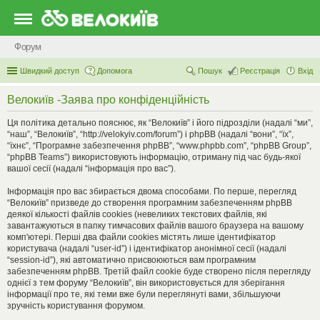
Форум
Швидкий доступ
Допомога
Пошук
Реєстрація
Вхід
Велокиїв -Заява про конфіденційність
Ця політика детально пояснює, як “Велокиїв” і його підрозділи (надалі “ми”,
“наш”, “Велокиїв”, “http://velokyiv.com/forum”) і phpBB (надалі “вони”, “їх”,
“їхнє”, “Програмне забезпечення phpBB”, “www.phpbb.com”, “phpBB Group”,
“phpBB Teams”) використовують інформацію, отриману під час будь-якої
вашої сесії (надалі “інформація про вас”).
Інформація про вас збирається двома способами. По перше, перегляд
“Велокиїв” призведе до створення програмним забезпеченням phpBB
деякої кількості файлів cookies (невеликих текстових файлів, які
завантажуються в папку тимчасових файлів вашого браузера на вашому
комп'ютері. Перші два файли cookies містять лише ідентифікатор
користувача (надалі “user-id”) і ідентифікатор анонімної сесії (надалі
“session-id”), які автоматично присвоюються вам програмним
забезпеченням phpBB. Третій файл cookie буде створено після перегляду
однієї з тем форуму “Велокиїв”, він використовується для зберігання
інформації про те, які теми вже були переглянуті вами, збільшуючи
зручність користування форумом.