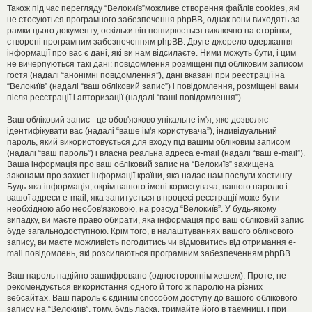
Також під час перегляду “Велокиїв”можливе створення файлів cookies, які
не стосуються програмного забезпечення phpBB, однак вони виходять за
рамки цього документу, оскільки він поширюється виключно на сторінки,
створені програмним забезпеченням phpBB. Друге джерело одержання
інформації про вас є дані, які ви нам відсилаєте. Ними можуть бути, і цим
не вичерпуються такі дані: повідомлення розміщені під обліковим записом
гостя (надалі “анонімні повідомлення”), дані вказані при реєстрації на
“Велокиїв” (надалі “ваш обліковий запис”) і повідомлення, розміщені вами
після реєстрації і авторизації (надалі “ваші повідомлення”).
Ваш обліковий запис - це обов'язково унікальне ім'я, яке дозволяє
ідентифікувати вас (надалі “ваше ім'я користувача”), індивідуальний
пароль, який використовується для входу під вашим обліковим записом
(надалі “ваш пароль”) і власна реальна адреса e-mail (надалі “ваш e-mail”).
Ваша інформація про ваш обліковий запис на “Велокиїв” захищена
законами про захист інформації країни, яка надає нам послуги хостингу.
Будь-яка інформація, окрім вашого імені користувача, вашого паролю і
вашої адреси e-mail, яка запитується в процесі реєстрації може бути
необхідною або необов'язковою, на розсуд “Велокиїв”. У будь-якому
випадку, ви маєте право обирати, яка інформація про ваш обліковий запис
буде загальнодоступною. Крім того, в налаштуваннях вашого облікового
запису, ви маєте можливість погодитись чи відмовитись від отримання e-
mail повідомлень, які розсилаються програмним забезпеченням phpBB.
Ваш пароль надійно зашифровано (одностороннім хешем). Проте, не
рекомендується використання одного й того ж паролю на різних
вебсайтах. Ваш пароль є єдиним способом доступу до вашого облікового
запису на “Велокиїв”, тому, будь ласка, тримайте його в таємниці, і при