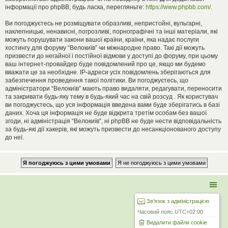
інформації про phpBB, будь ласка, перегляньте:
https://www.phpbb.com/
.
Ви погоджуєтесь не розміщувати образливі, непристойні, вульгарні,
наклепницькі, ненависні, погрозливі, порнографічні та інші матеріали, які
можуть порушувати закони вашої країни, країни, яка надає послуги
хостингу для форуму “Велокиїв” чи міжнародне право. Такі дії можуть
призвести до негайної і постійної відмови у доступі до форуму, при цьому
ваш інтернет-провайдер буде повідомлений про це, якщо ми будемо
вважати це за необхідне. IP-адреси усіх повідомлень зберігаються для
забезпечення проведення такої політики. Ви погоджуєтесь, що
адміністратори “Велокиїв” мають право видаляти, редагувати, переносити
та закривати будь-яку тему в будь-який час на свій розсуд . Як користувач
ви погоджуєтесь, що уся інформація введена вами буде зберігатись в базі
даних. Хоча ця інформація не буде відкрита третім особам без вашої
згоди, ні адміністрація “Велокиїв”, ні phpBB не буде нести відповідальність
за будь-які дії хакерів, які можуть призвести до несанкціонованого доступу
до неї.
Зв'язок з адміністрацією
Часовий пояс
UTC+02:00
Видалити файли cookie