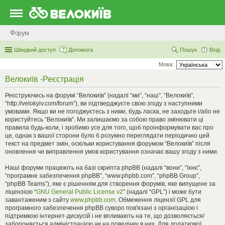
Форум
Швидкий доступ
Допомога
Пошук
Вхід
Мова:
Велокиїв -Реєстрація
Реєструючись на форумі “Велокиїв” (надалі “ми”, “наш”, “Велокиїв”,
“http://velokyiv.com/forum”), ви підтверджуєте свою згоду з наступними
умовами. Якщо ви не погоджуєтесь з ними, будь ласка, не заходьте і/або не
користуйтесь “Велокиїв”. Ми залишаємо за собою право змінювати ці
правила будь-коли, і зробимо усе для того, щоб проінформувати вас про
це, однак з вашої сторони було б розумно переглядати періодично цей
текст на предмет змін, оскільки користування форумом “Велокиїв” після
оновлення чи виправлення умов користування означає вашу згоду з ними.
Наші форуми працюють на базі скрипта phpBB (надалі “вони”, “їхнє”,
“програмне забезпечення phpBB”, “www.phpbb.com”, “phpBB Group”,
“phpBB Teams”), яке є рішенням для створення форумів, яке випущене за
ліцензією “
GNU General Public License v2
” (надалі “GPL”) і може бути
завантаженим з сайту
www.phpbb.com
. Обмеження ліцензії GPL для
програмного забезпечення phpBB суворо пов'язані з організацією і
підтримкою інтернет-дискусій і не впливають на те, що дозволяється/
забороняється адміністрацією чи на поведінку в них. Для додаткової