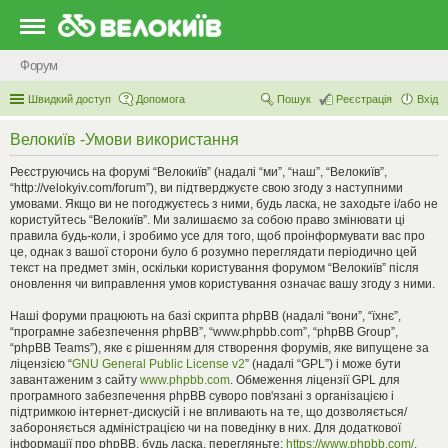
Форум
Швидкий доступ
Допомога
Пошук
Реєстрація
Вхід
Велокиїв -Умови використання
Реєструючись на форумі “Велокиїв” (надалі “ми”, “наш”, “Велокиїв”,
“http://velokyiv.com/forum”), ви підтверджуєте свою згоду з наступними
умовами. Якщо ви не погоджуєтесь з ними, будь ласка, не заходьте і/або не
користуйтесь “Велокиїв”. Ми залишаємо за собою право змінювати ці
правила будь-коли, і зробимо усе для того, щоб проінформувати вас про
це, однак з вашої сторони було б розумно переглядати періодично цей
текст на предмет змін, оскільки користування форумом “Велокиїв” після
оновлення чи виправлення умов користування означає вашу згоду з ними.
Наші форуми працюють на базі скрипта phpBB (надалі “вони”, “їхнє”,
“програмне забезпечення phpBB”, “www.phpbb.com”, “phpBB Group”,
“phpBB Teams”), яке є рішенням для створення форумів, яке випущене за
ліцензією “
GNU General Public License v2
” (надалі “GPL”) і може бути
завантаженим з сайту
www.phpbb.com
. Обмеження ліцензії GPL для
програмного забезпечення phpBB суворо пов'язані з організацією і
підтримкою інтернет-дискусій і не впливають на те, що дозволяється/
забороняється адміністрацією чи на поведінку в них. Для додаткової
інформації про phpBB, будь ласка, перегляньте:
https://www.phpbb.com/
.