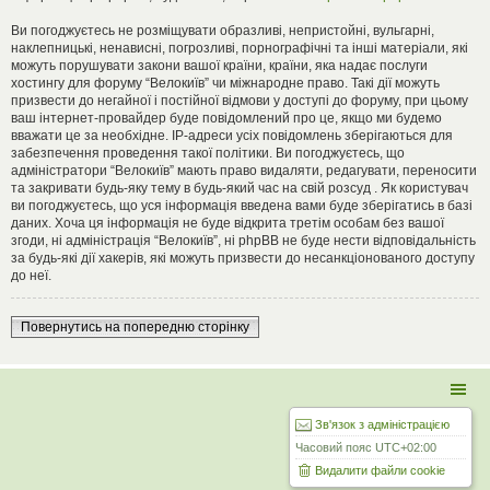
Ви погоджуєтесь не розміщувати образливі, непристойні, вульгарні,
наклепницькі, ненависні, погрозливі, порнографічні та інші матеріали, які
можуть порушувати закони вашої країни, країни, яка надає послуги
хостингу для форуму “Велокиїв” чи міжнародне право. Такі дії можуть
призвести до негайної і постійної відмови у доступі до форуму, при цьому
ваш інтернет-провайдер буде повідомлений про це, якщо ми будемо
вважати це за необхідне. IP-адреси усіх повідомлень зберігаються для
забезпечення проведення такої політики. Ви погоджуєтесь, що
адміністратори “Велокиїв” мають право видаляти, редагувати, переносити
та закривати будь-яку тему в будь-який час на свій розсуд . Як користувач
ви погоджуєтесь, що уся інформація введена вами буде зберігатись в базі
даних. Хоча ця інформація не буде відкрита третім особам без вашої
згоди, ні адміністрація “Велокиїв”, ні phpBB не буде нести відповідальність
за будь-які дії хакерів, які можуть призвести до несанкціонованого доступу
до неї.
Повернутись на попередню сторінку
Зв'язок з адміністрацією
Часовий пояс
UTC+02:00
Видалити файли cookie