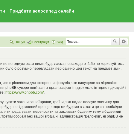
ти
Придбати велосипед онлайн
Пошук
Реєстрація
Вхід
 ви не погоджуєтесь з ними, будь ласка, не заходьте і/або не користуйтесь
они було б розумно переглядати періодично цей текст на предмет змін,
), яке є рішенням для створення форумів, яке випущене за ліцензією
я phpBB суворо пов'язані з організацією і підтримкою інтернет-дискусій і
ьте:
https://www.phpbb.com/
.
орушувати закони вашої країни, країни, яка надає послуги хостингу для
йдер буде повідомлений про це, якщо ми будемо вважати це за необхідне.
аляти, редагувати, переносити та закривати будь-яку тему в будь-який
третім особам без вашої згоди, ні адміністрація “Велокиїв”, ні phpBB не