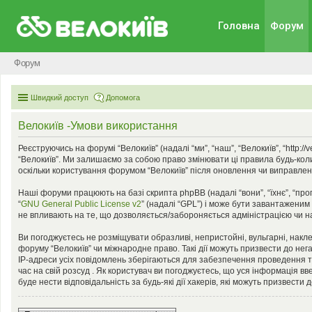
Головна
Форум
Форум
Швидкий доступ
Допомога
Велокиїв -Умови використання
Реєструючись на форумі “Велокиїв” (надалі “ми”, “наш”, “Велокиїв”, “http:
“Велокиїв”. Ми залишаємо за собою право змінювати ці правила будь-коли
оскільки користування форумом “Велокиїв” після оновлення чи виправлен
Наші форуми працюють на базі скрипта phpBB (надалі “вони”, “їхнє”, “пр
“
GNU General Public License v2
” (надалі “GPL”) і може бути завантаженим
не впливають на те, що дозволяється/забороняється адміністрацією чи на
Ви погоджуєтесь не розміщувати образливі, непристойні, вульгарні, наклеп
форуму “Велокиїв” чи міжнародне право. Такі дії можуть призвести до нег
IP-адреси усіх повідомлень зберігаються для забезпечення проведення та
час на свій розсуд . Як користувач ви погоджуєтесь, що уся інформація вв
буде нести відповідальність за будь-які дії хакерів, які можуть призвести 