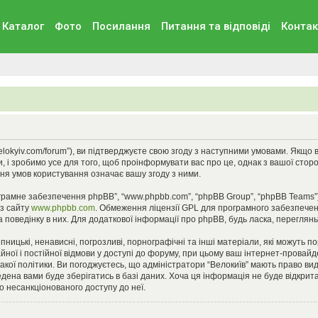
Каталог
Фото
Посилання
Питання та вiдповiдi
Контак
//velokyiv.com/forum”), ви підтверджуєте свою згоду з наступними умовами. Якщо
, і зробимо усе для того, щоб проінформувати вас про це, однак з вашої стор
ня умов користування означає вашу згоду з ними.
ограмне забезпечення phpBB”, “www.phpbb.com”, “phpBB Group”, “phpBB Teams”
 з сайту
www.phpbb.com
. Обмеження ліцензії GPL для програмного забезпеченн
 поведінку в них. Для додаткової інформації про phpBB, будь ласка, переглян
ницькі, ненависні, погрозливі, порнографічні та інші матеріали, які можуть п
айної і постійної відмови у доступі до форуму, при цьому ваш інтернет-прова
кої політики. Ви погоджуєтесь, що адміністратори “Велокиїв” мають право вид
едена вами буде зберігатись в базі даних. Хоча ця інформація не буде відкрита 
до несанкціонованого доступу до неї.