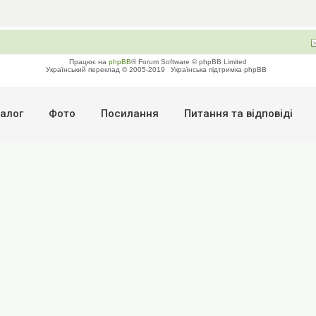
Працює на
phpBB
® Forum Software © phpBB Limited
Український переклад © 2005-2019
Українська підтримка phpBB
алог
Фото
Посилання
Питання та вiдповiдi