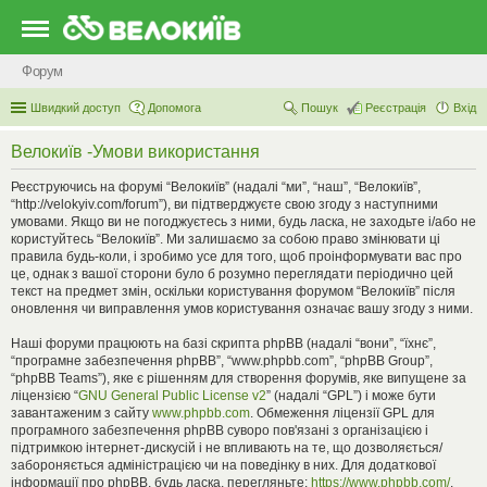
Форум
Швидкий доступ
Допомога
Пошук
Реєстрація
Вхід
Велокиїв -Умови використання
Реєструючись на форумі “Велокиїв” (надалі “ми”, “наш”, “Велокиїв”,
“http://velokyiv.com/forum”), ви підтверджуєте свою згоду з наступними
умовами. Якщо ви не погоджуєтесь з ними, будь ласка, не заходьте і/або не
користуйтесь “Велокиїв”. Ми залишаємо за собою право змінювати ці
правила будь-коли, і зробимо усе для того, щоб проінформувати вас про
це, однак з вашої сторони було б розумно переглядати періодично цей
текст на предмет змін, оскільки користування форумом “Велокиїв” після
оновлення чи виправлення умов користування означає вашу згоду з ними.
Наші форуми працюють на базі скрипта phpBB (надалі “вони”, “їхнє”,
“програмне забезпечення phpBB”, “www.phpbb.com”, “phpBB Group”,
“phpBB Teams”), яке є рішенням для створення форумів, яке випущене за
ліцензією “
GNU General Public License v2
” (надалі “GPL”) і може бути
завантаженим з сайту
www.phpbb.com
. Обмеження ліцензії GPL для
програмного забезпечення phpBB суворо пов'язані з організацією і
підтримкою інтернет-дискусій і не впливають на те, що дозволяється/
забороняється адміністрацією чи на поведінку в них. Для додаткової
інформації про phpBB, будь ласка, перегляньте:
https://www.phpbb.com/
.