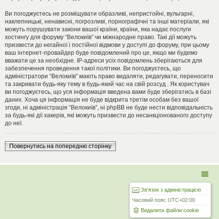
Ви погоджуєтесь не розміщувати образливі, непристойні, вульгарні,
наклепницькі, ненависні, погрозливі, порнографічні та інші матеріали, які
можуть порушувати закони вашої країни, країни, яка надає послуги
хостингу для форуму “Велокиїв” чи міжнародне право. Такі дії можуть
призвести до негайної і постійної відмови у доступі до форуму, при цьому
ваш інтернет-провайдер буде повідомлений про це, якщо ми будемо
вважати це за необхідне. IP-адреси усіх повідомлень зберігаються для
забезпечення проведення такої політики. Ви погоджуєтесь, що
адміністратори “Велокиїв” мають право видаляти, редагувати, переносити
та закривати будь-яку тему в будь-який час на свій розсуд . Як користувач
ви погоджуєтесь, що уся інформація введена вами буде зберігатись в базі
даних. Хоча ця інформація не буде відкрита третім особам без вашої
згоди, ні адміністрація “Велокиїв”, ні phpBB не буде нести відповідальність
за будь-які дії хакерів, які можуть призвести до несанкціонованого доступу
до неї.
Повернутись на попередню сторінку
Зв'язок з адміністрацією
Часовий пояс
UTC+02:00
Видалити файли cookie