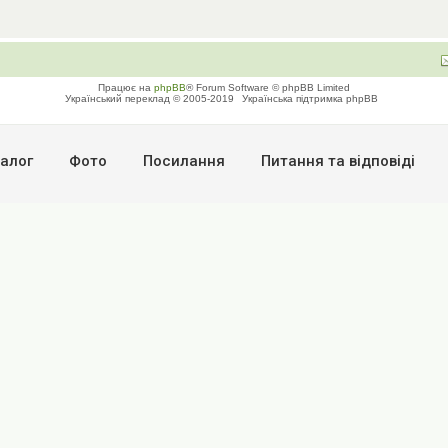
Працює на
phpBB
® Forum Software © phpBB Limited
Український переклад © 2005-2019
Українська підтримка phpBB
алог
Фото
Посилання
Питання та вiдповiдi