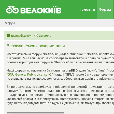
Головна
Форум
Форум
Швидкий доступ
Допомога
Велокиїв -Умови використання
Реєструючись на форумі “Велокиїв” (надалі “ми”, “наш”, “Велокиїв”, “http:
“Велокиїв”. Ми залишаємо за собою право змінювати ці правила будь-коли
оскільки користування форумом “Велокиїв” після оновлення чи виправлен
Наші форуми працюють на базі скрипта phpBB (надалі “вони”, “їхнє”, “пр
“
GNU General Public License v2
” (надалі “GPL”) і може бути завантаженим
не впливають на те, що дозволяється/забороняється адміністрацією чи на
Ви погоджуєтесь не розміщувати образливі, непристойні, вульгарні, наклеп
форуму “Велокиїв” чи міжнародне право. Такі дії можуть призвести до нег
IP-адреси усіх повідомлень зберігаються для забезпечення проведення та
час на свій розсуд . Як користувач ви погоджуєтесь, що уся інформація вв
буде нести відповідальність за будь-які дії хакерів, які можуть призвести 