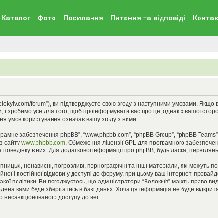
Каталог
Фото
Посилання
Питання та вiдповiдi
Контак
//velokyiv.com/forum”), ви підтверджуєте свою згоду з наступними умовами. Якщо
, і зробимо усе для того, щоб проінформувати вас про це, однак з вашої стор
ня умов користування означає вашу згоду з ними.
ограмне забезпечення phpBB”, “www.phpbb.com”, “phpBB Group”, “phpBB Teams”
 з сайту
www.phpbb.com
. Обмеження ліцензії GPL для програмного забезпеченн
 поведінку в них. Для додаткової інформації про phpBB, будь ласка, переглян
ницькі, ненависні, погрозливі, порнографічні та інші матеріали, які можуть п
айної і постійної відмови у доступі до форуму, при цьому ваш інтернет-прова
кої політики. Ви погоджуєтесь, що адміністратори “Велокиїв” мають право вид
едена вами буде зберігатись в базі даних. Хоча ця інформація не буде відкрита 
до несанкціонованого доступу до неї.