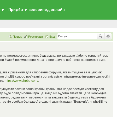
ти
Придбати велосипед онлайн
Пошук
Реєстрація
Вхід
 ви не погоджуєтесь з ними, будь ласка, не заходьте і/або не користуйтесь
они було б розумно переглядати періодично цей текст на предмет змін,
), яке є рішенням для створення форумів, яке випущене за ліцензією
я phpBB суворо пов'язані з організацією і підтримкою інтернет-дискусій і
ьте:
https://www.phpbb.com/
.
орушувати закони вашої країни, країни, яка надає послуги хостингу для
йдер буде повідомлений про це, якщо ми будемо вважати це за необхідне.
аляти, редагувати, переносити та закривати будь-яку тему в будь-який
третім особам без вашої згоди, ні адміністрація “Велокиїв”, ні phpBB не