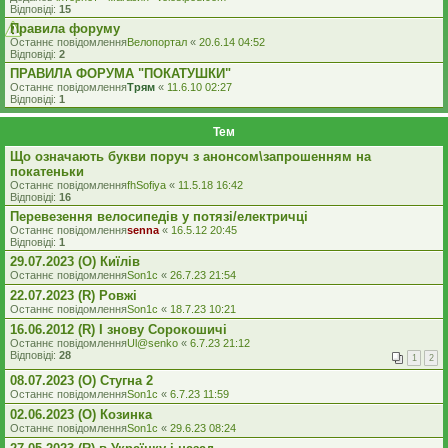
Відповіді:
15
Правила форуму
Останнє повідомлення
Велопортал
«
20.6.14 04:52
Відповіді:
2
ПРАВИЛА ФОРУМА "ПОКАТУШКИ"
Останнє повідомлення
Трям
«
11.6.10 02:27
Відповіді:
1
Тем
Що означають букви поруч з анонсом\запрошенням на
покатеньки
Останнє повідомлення
fhSofiya
«
11.5.18 16:42
Відповіді:
16
Перевезення велосипедів у потязі/електричці
Останнє повідомлення
senna
«
16.5.12 20:45
Відповіді:
1
29.07.2023 (O) Киїлів
Останнє повідомлення
Son1c
«
26.7.23 21:54
22.07.2023 (R) Ровжі
Останнє повідомлення
Son1c
«
18.7.23 10:21
16.06.2012 (R) І знову Сорокошичі
Останнє повідомлення
Ul@senko
«
6.7.23 21:12
Відповіді:
28
1
2
08.07.2023 (O) Стугна 2
Останнє повідомлення
Son1c
«
6.7.23 11:59
02.06.2023 (O) Козинка
Останнє повідомлення
Son1c
«
29.6.23 08:24