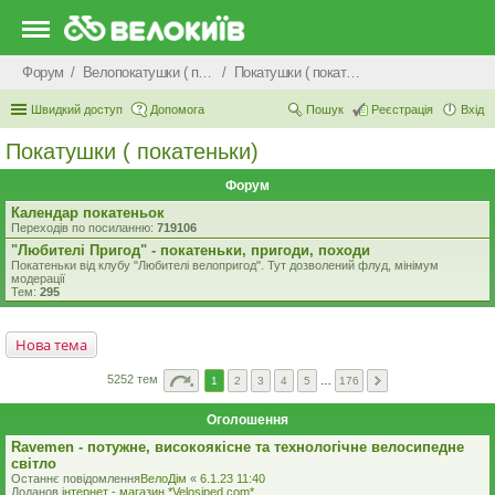
Форум
Велопокатушки ( покатеньки), велопоходи, туризм.
Покатушки ( покатеньки)
Швидкий доступ
Допомога
Пошук
Реєстрація
Вхід
Покатушки ( покатеньки)
Форум
Календар покатеньок
Переходів по посиланню:
719106
"Любителі Пригод" - покатеньки, пригоди, походи
Покатеньки від клубу "Любителі велопригод". Тут дозволений флуд, мінімум
модерації
Тем:
295
Нова тема
5252 тем
1
2
3
4
5
…
176
Оголошення
Ravemen - потужне, високоякісне та технологічне велосипедне
світло
Останнє повідомлення
ВелоДім
«
6.1.23 11:40
Доданов
iнтернет - магазин *Velosiped.com*