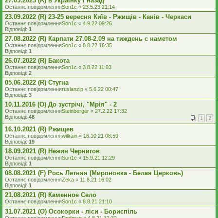
27.05.2023 (R) в Українку і назад
Останнє повідомлення
Son1c
«
23.5.23 21:14
23.09.2022 (R) 23-25 вересня Київ - Ржищів - Канів - Черкаси
Останнє повідомлення
Son1c
«
4.9.22 09:26
Відповіді:
1
27.08.2022 (R) Карпати 27.08-2.09 на тиждень с наметом
Останнє повідомлення
Son1c
«
8.8.22 16:35
Відповіді:
1
26.07.2022 (R) Бакота
Останнє повідомлення
Son1c
«
3.8.22 11:03
Відповіді:
2
05.06.2022 (R) Стугна
Останнє повідомлення
ruslanzip
«
5.6.22 00:47
Відповіді:
3
10.11.2016 (O) До зустрічі, "Мрія" - 2
Останнє повідомлення
Steinberger
«
27.2.22 17:32
Відповіді:
48
1
2
16.10.2021 (R) Ржищев
Останнє повідомлення
willrain
«
16.10.21 08:59
Відповіді:
19
18.09.2021 (R) Нежин Чернигов
Останнє повідомлення
Son1c
«
15.9.21 12:29
Відповіді:
1
08.08.2021 (F) Рось Летняя (Мироновка - Белая Церковь)
Останнє повідомлення
Zeka
«
11.8.21 16:02
Відповіді:
1
21.08.2021 (R) Каменное Село
Останнє повідомлення
Son1c
«
8.8.21 21:10
31.07.2021 (O) Осокорки - ліси - Бориспіль