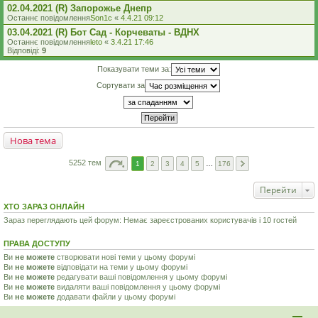
02.04.2021 (R) Запорожье Днепр
Останнє повідомлення
Son1c
«
4.4.21 09:12
03.04.2021 (R) Бот Сад - Корчеваты - ВДНХ
Останнє повідомлення
leto
«
3.4.21 17:46
Відповіді:
9
Показувати теми за:
Сортувати за
Нова тема
5252 тем
1
2
3
4
5
…
176
Перейти
ХТО ЗАРАЗ ОНЛАЙН
Зараз переглядають цей форум: Немає зареєстрованих користувачів і 10 гостей
ПРАВА ДОСТУПУ
Ви
не можете
створювати нові теми у цьому форумі
Ви
не можете
відповідати на теми у цьому форумі
Ви
не можете
редагувати ваші повідомлення у цьому форумі
Ви
не можете
видаляти ваші повідомлення у цьому форумі
Ви
не можете
додавати файли у цьому форумі