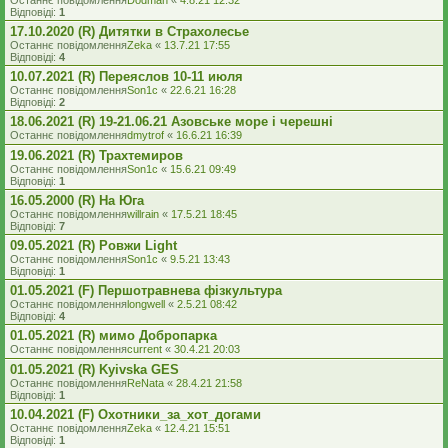
Останнє повідомлення
Dodman
«
4.8.21 12:32
Відповіді:
1
17.10.2020 (R) Дитятки в Страхолесье
Останнє повідомлення
Zeka
«
13.7.21 17:55
Відповіді:
4
10.07.2021 (R) Переяслов 10-11 июля
Останнє повідомлення
Son1c
«
22.6.21 16:28
Відповіді:
2
18.06.2021 (R) 19-21.06.21 Азовське море і черешні
Останнє повідомлення
dmytrof
«
16.6.21 16:39
19.06.2021 (R) Трахтемиров
Останнє повідомлення
Son1c
«
15.6.21 09:49
Відповіді:
1
16.05.2000 (R) На Юга
Останнє повідомлення
willrain
«
17.5.21 18:45
Відповіді:
7
09.05.2021 (R) Ровжи Light
Останнє повідомлення
Son1c
«
9.5.21 13:43
Відповіді:
1
01.05.2021 (F) Першотравнева фізкультура
Останнє повідомлення
longwell
«
2.5.21 08:42
Відповіді:
4
01.05.2021 (R) мимо Добропарка
Останнє повідомлення
current
«
30.4.21 20:03
01.05.2021 (R) Kyivska GES
Останнє повідомлення
ReNata
«
28.4.21 21:58
Відповіді:
1
10.04.2021 (F) Охотники_за_хот_догами
Останнє повідомлення
Zeka
«
12.4.21 15:51
Відповіді:
1