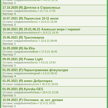
Останнє повідомлення
Dodman
«
4.8.21 12:32
Відповіді:
1
17.10.2020 (R) Дитятки в Страхолесье
Останнє повідомлення
Zeka
«
13.7.21 17:55
Відповіді:
4
10.07.2021 (R) Переяслов 10-11 июля
Останнє повідомлення
Son1c
«
22.6.21 16:28
Відповіді:
2
18.06.2021 (R) 19-21.06.21 Азовське море і черешні
Останнє повідомлення
dmytrof
«
16.6.21 16:39
19.06.2021 (R) Трахтемиров
Останнє повідомлення
Son1c
«
15.6.21 09:49
Відповіді:
1
16.05.2000 (R) На Юга
Останнє повідомлення
willrain
«
17.5.21 18:45
Відповіді:
7
09.05.2021 (R) Ровжи Light
Останнє повідомлення
Son1c
«
9.5.21 13:43
Відповіді:
1
01.05.2021 (F) Першотравнева фізкультура
Останнє повідомлення
longwell
«
2.5.21 08:42
Відповіді:
4
01.05.2021 (R) мимо Добропарка
Останнє повідомлення
current
«
30.4.21 20:03
01.05.2021 (R) Kyivska GES
Останнє повідомлення
ReNata
«
28.4.21 21:58
Відповіді:
1
10.04.2021 (F) Охотники_за_хот_догами
Останнє повідомлення
Zeka
«
12.4.21 15:51
Відповіді:
1