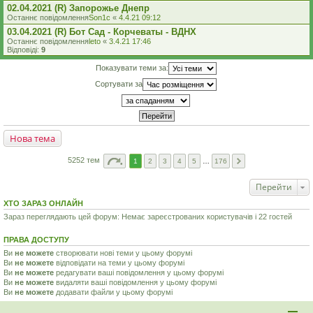
02.04.2021 (R) Запорожье Днепр
Останнє повідомлення
Son1c
«
4.4.21 09:12
03.04.2021 (R) Бот Сад - Корчеваты - ВДНХ
Останнє повідомлення
leto
«
3.4.21 17:46
Відповіді:
9
Показувати теми за:
Сортувати за
Нова тема
5252 тем
1
2
3
4
5
…
176
Перейти
ХТО ЗАРАЗ ОНЛАЙН
Зараз переглядають цей форум: Немає зареєстрованих користувачів і 22 гостей
ПРАВА ДОСТУПУ
Ви
не можете
створювати нові теми у цьому форумі
Ви
не можете
відповідати на теми у цьому форумі
Ви
не можете
редагувати ваші повідомлення у цьому форумі
Ви
не можете
видаляти ваші повідомлення у цьому форумі
Ви
не можете
додавати файли у цьому форумі