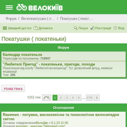
Форум
Велопокатушки ( покатеньки), велопоходи, туризм.
Покатушки ( покатеньки)
Швидкий доступ
Допомога
Пошук
Реєстрація
Вхід
Покатушки ( покатеньки)
Форум
Календар покатеньок
Переходів по посиланню:
718947
"Любителі Пригод" - покатеньки, пригоди, походи
Покатеньки від клубу "Любителі велопригод". Тут дозволений флуд, мінімум
модерації
Тем:
295
Нова тема
5252 тем
1
2
3
4
5
…
176
Оголошення
Ravemen - потужне, високоякісне та технологічне велосипедне
світло
Останнє повідомлення
ВелоДім
«
6.1.23 11:40
Доданов
iнтернет - магазин *Velosiped.com*