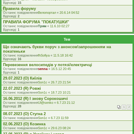
Відповіді:
15
Правила форуму
Останнє повідомлення
Велопортал
«
20.6.14 04:52
Відповіді:
2
ПРАВИЛА ФОРУМА "ПОКАТУШКИ"
Останнє повідомлення
Трям
«
11.6.10 02:27
Відповіді:
1
Тем
Що означають букви поруч з анонсом\запрошенням на
покатеньки
Останнє повідомлення
fhSofiya
«
11.5.18 16:42
Відповіді:
16
Перевезення велосипедів у потязі/електричці
Останнє повідомлення
senna
«
16.5.12 20:45
Відповіді:
1
29.07.2023 (O) Киїлів
Останнє повідомлення
Son1c
«
26.7.23 21:54
22.07.2023 (R) Ровжі
Останнє повідомлення
Son1c
«
18.7.23 10:21
16.06.2012 (R) І знову Сорокошичі
Останнє повідомлення
Ul@senko
«
6.7.23 21:12
Відповіді:
28
1
2
08.07.2023 (O) Стугна 2
Останнє повідомлення
Son1c
«
6.7.23 11:59
02.06.2023 (O) Козинка
Останнє повідомлення
Son1c
«
29.6.23 08:24