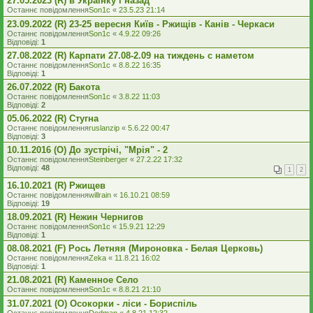
27.05.2023 (R) в Українку і назад
Останнє повідомлення
Son1c
«
23.5.23 21:14
23.09.2022 (R) 23-25 вересня Київ - Ржищів - Канів - Черкаси
Останнє повідомлення
Son1c
«
4.9.22 09:26
Відповіді:
1
27.08.2022 (R) Карпати 27.08-2.09 на тиждень с наметом
Останнє повідомлення
Son1c
«
8.8.22 16:35
Відповіді:
1
26.07.2022 (R) Бакота
Останнє повідомлення
Son1c
«
3.8.22 11:03
Відповіді:
2
05.06.2022 (R) Стугна
Останнє повідомлення
ruslanzip
«
5.6.22 00:47
Відповіді:
3
10.11.2016 (O) До зустрічі, "Мрія" - 2
Останнє повідомлення
Steinberger
«
27.2.22 17:32
Відповіді:
48
1
2
16.10.2021 (R) Ржищев
Останнє повідомлення
willrain
«
16.10.21 08:59
Відповіді:
19
18.09.2021 (R) Нежин Чернигов
Останнє повідомлення
Son1c
«
15.9.21 12:29
Відповіді:
1
08.08.2021 (F) Рось Летняя (Мироновка - Белая Церковь)
Останнє повідомлення
Zeka
«
11.8.21 16:02
Відповіді:
1
21.08.2021 (R) Каменное Село
Останнє повідомлення
Son1c
«
8.8.21 21:10
31.07.2021 (O) Осокорки - ліси - Бориспіль