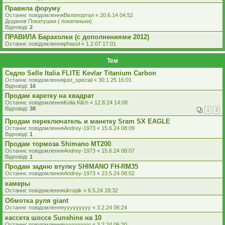
Правила форуму
Останнє повідомлення
Велопортал
«
20.6.14 04:52
Доданов
Покатушки ( покатеньки)
Відповіді:
2
ПРАВИЛА Барахолки (с дополнениями 2012)
Останнє повідомлення
phasol
«
1.2.07 17:01
Тем
Седло Selle Italia FLITE Kevlar Titanium Carbon
Останнє повідомлення
just_special
«
30.1.25 16:01
Відповіді:
16
Продам каретку на квадрат
Останнє повідомлення
Kolia Kilch
«
12.8.24 14:08
Відповіді:
38
1
2
Продам переключатель и манетку Sram SX EAGLE
Останнє повідомлення
Andrey-1973
«
15.6.24 08:09
Відповіді:
1
Продам тормоза Shimano MT200
Останнє повідомлення
Andrey-1973
«
15.6.24 08:07
Відповіді:
1
Продам задню втулку SHIMANO FH-RM35
Останнє повідомлення
Andrey-1973
«
23.5.24 08:02
камеры
Останнє повідомлення
ukropik
«
6.5.24 18:32
Обмотка руля giant
Останнє повідомлення
yyyyyyyyy
«
3.2.24 06:24
кассета шоссе Sunshine на 10
Останнє повідомлення
yyyyyyyyy
«
3.2.24 06:20