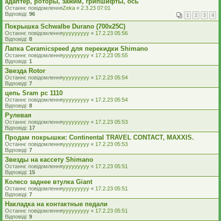
адаптер, роторы, зажим, грипшифты, ось
Останнє повідомлення
Zeka
«
2.3.23 07:01
Відповіді:
96
1
2
3
4
Покрышка Schwalbe Durano (700x25C)
Останнє повідомлення
yyyyyyyyy
«
17.2.23 05:56
Відповіді:
8
Лапка Ceramicspeed для перекидки Shimano
Останнє повідомлення
yyyyyyyyy
«
17.2.23 05:55
Відповіді:
1
Звезда Rotor
Останнє повідомлення
yyyyyyyyy
«
17.2.23 05:54
Відповіді:
7
цепь Sram pc 1110
Останнє повідомлення
yyyyyyyyy
«
17.2.23 05:54
Відповіді:
8
Рулевая
Останнє повідомлення
yyyyyyyyy
«
17.2.23 05:53
Відповіді:
17
Продам покрышки: Continental TRAVEL CONTACT, MAXXIS.
Останнє повідомлення
yyyyyyyyy
«
17.2.23 05:53
Відповіді:
7
Звезды на кассету Shimano
Останнє повідомлення
yyyyyyyyy
«
17.2.23 05:51
Відповіді:
15
Колесо заднее втулка Giant
Останнє повідомлення
yyyyyyyyy
«
17.2.23 05:51
Відповіді:
7
Накладка на контактные педали
Останнє повідомлення
yyyyyyyyy
«
17.2.23 05:51
Відповіді:
9