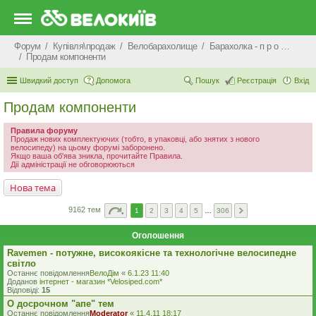
Форум
Купівля\продаж
Велобарахолище
Барахолка - п р о д а ж
Продам компоненти
Швидкий доступ
Допомога
Пошук
Реєстрація
Вхід
Продам компоненти
Правила форуму
Продаж нових комплектуючих (тобто, в упаковці, або знятих з нового
велосипеду) на цьому форумі заборонено.
Якщо ваша об'ява зникла, прочитайте Правила.
Дії адміністрації не обговорюються
Нова тема
9162 тем
1
2
3
4
5
…
306
Оголошення
Ravemen - потужне, високоякісне та технологічне велосипедне
світло
Останнє повідомлення
ВелоДім
«
6.1.23 11:40
Доданов
iнтернет - магазин *Velosiped.com*
Відповіді:
15
О досрочном "апе" тем
Останнє повідомлення
Moderator
«
11.4.11 18:17