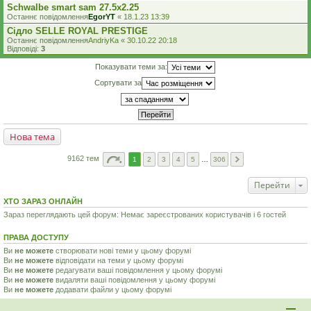
Schwalbe smart sam 27.5x2.25
Останнє повідомлення
EgorYT
«
18.1.23 13:39
Сідло SELLE ROYAL PRESTIGE
Останнє повідомлення
AndriyKa
«
30.10.22 20:18
Відповіді:
3
Показувати теми за:
Сортувати за
Нова тема
9162 тем
1
2
3
4
5
…
306
Перейти
ХТО ЗАРАЗ ОНЛАЙН
Зараз переглядають цей форум: Немає зареєстрованих користувачів і 6 гостей
ПРАВА ДОСТУПУ
Ви
не можете
створювати нові теми у цьому форумі
Ви
не можете
відповідати на теми у цьому форумі
Ви
не можете
редагувати ваші повідомлення у цьому форумі
Ви
не можете
видаляти ваші повідомлення у цьому форумі
Ви
не можете
додавати файли у цьому форумі