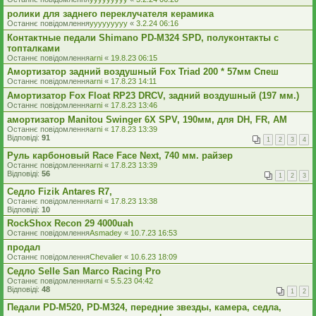
ролики для заднего переклучателя керамика
Останнє повідомлення
yyyyyyyyy
«
3.2.24 06:16
Контактные педали Shimano PD-M324 SPD, полуконтакты с
топталками
Останнє повідомлення
arni
«
19.8.23 06:15
Амортизатор задний воздушный Fox Triad 200 * 57мм Спеш
Останнє повідомлення
arni
«
17.8.23 14:11
Амортизатор Fox Float RP23 DRCV, задний воздушный (197 мм.)
Останнє повідомлення
arni
«
17.8.23 13:46
амортизатор Manitou Swinger 6X SPV, 190мм, для DH, FR, AM
Останнє повідомлення
arni
«
17.8.23 13:39
Відповіді:
91
1
2
3
4
Руль карбоновый Race Face Next, 740 мм. райзер
Останнє повідомлення
arni
«
17.8.23 13:39
Відповіді:
56
1
2
3
Седло Fizik Antares R7,
Останнє повідомлення
arni
«
17.8.23 13:38
Відповіді:
10
RockShox Recon 29 4000uah
Останнє повідомлення
Asmadey
«
10.7.23 16:53
продал
Останнє повідомлення
Chevalier
«
10.6.23 18:09
Седло Selle San Marco Racing Pro
Останнє повідомлення
arni
«
5.5.23 04:42
Відповіді:
48
1
2
Педали PD-M520, PD-M324, передние звезды, камера, седла,