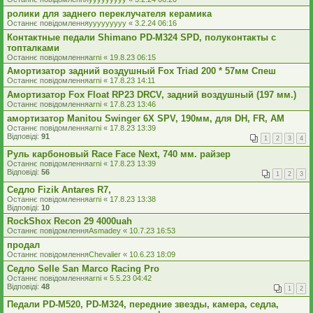
ролики для заднего переклучателя керамика
Останнє повідомлення
yyyyyyyyy
«
3.2.24 06:16
Контактные педали Shimano PD-M324 SPD, полуконтакты с
топталками
Останнє повідомлення
arni
«
19.8.23 06:15
Амортизатор задний воздушный Fox Triad 200 * 57мм Спеш
Останнє повідомлення
arni
«
17.8.23 14:11
Амортизатор Fox Float RP23 DRCV, задний воздушный (197 мм.)
Останнє повідомлення
arni
«
17.8.23 13:46
амортизатор Manitou Swinger 6X SPV, 190мм, для DH, FR, AM
Останнє повідомлення
arni
«
17.8.23 13:39
Відповіді:
91
1
2
3
4
Руль карбоновый Race Face Next, 740 мм. райзер
Останнє повідомлення
arni
«
17.8.23 13:39
Відповіді:
56
1
2
3
Седло Fizik Antares R7,
Останнє повідомлення
arni
«
17.8.23 13:38
Відповіді:
10
RockShox Recon 29 4000uah
Останнє повідомлення
Asmadey
«
10.7.23 16:53
продал
Останнє повідомлення
Chevalier
«
10.6.23 18:09
Седло Selle San Marco Racing Pro
Останнє повідомлення
arni
«
5.5.23 04:42
Відповіді:
48
1
2
Педали PD-M520, PD-M324, передние звезды, камера, седла,