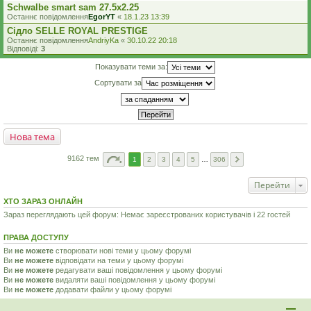
Schwalbe smart sam 27.5x2.25
Останнє повідомлення
EgorYT
«
18.1.23 13:39
Сідло SELLE ROYAL PRESTIGE
Останнє повідомлення
AndriyKa
«
30.10.22 20:18
Відповіді:
3
Показувати теми за:
Сортувати за
Нова тема
9162 тем
1
2
3
4
5
…
306
Перейти
ХТО ЗАРАЗ ОНЛАЙН
Зараз переглядають цей форум: Немає зареєстрованих користувачів і 22 гостей
ПРАВА ДОСТУПУ
Ви
не можете
створювати нові теми у цьому форумі
Ви
не можете
відповідати на теми у цьому форумі
Ви
не можете
редагувати ваші повідомлення у цьому форумі
Ви
не можете
видаляти ваші повідомлення у цьому форумі
Ви
не можете
додавати файли у цьому форумі