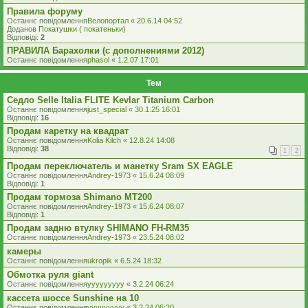
Правила форуму
Останнє повідомлення
Велопортал
«
20.6.14 04:52
Доданов
Покатушки ( покатеньки)
Відповіді:
2
ПРАВИЛА Барахолки (с дополнениями 2012)
Останнє повідомлення
phasol
«
1.2.07 17:01
Тем
Седло Selle Italia FLITE Kevlar Titanium Carbon
Останнє повідомлення
just_special
«
30.1.25 16:01
Відповіді:
16
Продам каретку на квадрат
Останнє повідомлення
Kolia Kilch
«
12.8.24 14:08
Відповіді:
38
1
2
Продам переключатель и манетку Sram SX EAGLE
Останнє повідомлення
Andrey-1973
«
15.6.24 08:09
Відповіді:
1
Продам тормоза Shimano MT200
Останнє повідомлення
Andrey-1973
«
15.6.24 08:07
Відповіді:
1
Продам задню втулку SHIMANO FH-RM35
Останнє повідомлення
Andrey-1973
«
23.5.24 08:02
камеры
Останнє повідомлення
ukropik
«
6.5.24 18:32
Обмотка руля giant
Останнє повідомлення
yyyyyyyyy
«
3.2.24 06:24
кассета шоссе Sunshine на 10
Останнє повідомлення
yyyyyyyyy
«
3.2.24 06:20