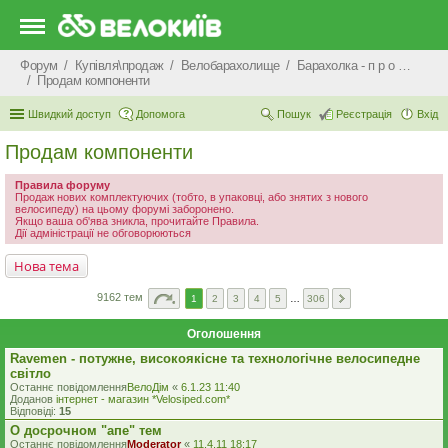
Форум
Купівля\продаж
Велобарахолище
Барахолка - п р о д а ж
Продам компоненти
Швидкий доступ
Допомога
Пошук
Реєстрація
Вхід
Продам компоненти
Правила форуму
Продаж нових комплектуючих (тобто, в упаковці, або знятих з нового
велосипеду) на цьому форумі заборонено.
Якщо ваша об'ява зникла, прочитайте Правила.
Дії адміністрації не обговорюються
Нова тема
9162 тем
1
2
3
4
5
…
306
Оголошення
Ravemen - потужне, високоякісне та технологічне велосипедне
світло
Останнє повідомлення
ВелоДім
«
6.1.23 11:40
Доданов
iнтернет - магазин *Velosiped.com*
Відповіді:
15
О досрочном "апе" тем
Останнє повідомлення
Moderator
«
11.4.11 18:17