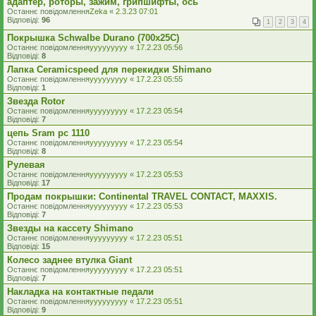
адаптер, роторы, зажим, грипшифты, ось
Останнє повідомлення
Zeka
«
2.3.23 07:01
Відповіді:
96
1
2
3
4
Покрышка Schwalbe Durano (700x25C)
Останнє повідомлення
yyyyyyyyy
«
17.2.23 05:56
Відповіді:
8
Лапка Ceramicspeed для перекидки Shimano
Останнє повідомлення
yyyyyyyyy
«
17.2.23 05:55
Відповіді:
1
Звезда Rotor
Останнє повідомлення
yyyyyyyyy
«
17.2.23 05:54
Відповіді:
7
цепь Sram pc 1110
Останнє повідомлення
yyyyyyyyy
«
17.2.23 05:54
Відповіді:
8
Рулевая
Останнє повідомлення
yyyyyyyyy
«
17.2.23 05:53
Відповіді:
17
Продам покрышки: Continental TRAVEL CONTACT, MAXXIS.
Останнє повідомлення
yyyyyyyyy
«
17.2.23 05:53
Відповіді:
7
Звезды на кассету Shimano
Останнє повідомлення
yyyyyyyyy
«
17.2.23 05:51
Відповіді:
15
Колесо заднее втулка Giant
Останнє повідомлення
yyyyyyyyy
«
17.2.23 05:51
Відповіді:
7
Накладка на контактные педали
Останнє повідомлення
yyyyyyyyy
«
17.2.23 05:51
Відповіді:
9