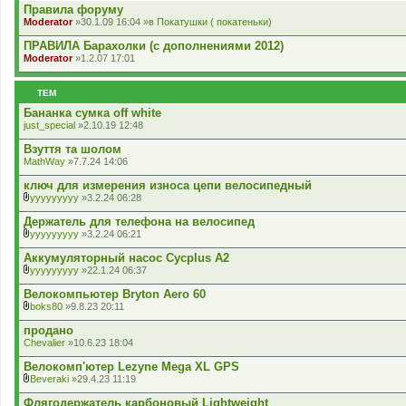
д
Правила форуму
я
е
Moderator
»30.1.09 16:04 »в
Покатушки ( покатеньки)
н
н
ПРАВИЛА Барахолки (с дополнениями 2012)
я
Moderator
»1.2.07 17:01
ТЕМ
Бананка сумка off white
just_special
»2.10.19 12:48
Взуття та шолом
MathWay
»7.7.24 14:06
ключ для измерения износа цепи велосипедный
yyyyyyyyy
»3.2.24 06:28
В
к
Держатель для телефона на велосипед
л
yyyyyyyyy
»3.2.24 06:21
а
В
д
к
Аккумуляторный насос Cycplus A2
е
л
yyyyyyyyy
»22.1.24 06:37
н
а
В
н
д
к
Велокомпьютер Bryton Aero 60
я
е
л
boks80
»9.8.23 20:11
н
а
В
н
д
к
продано
я
е
л
Chevalier
»10.6.23 18:04
н
а
н
д
Велокомп'ютер Lezyne Mega XL GPS
я
е
Beveraki
»29.4.23 11:19
н
В
н
к
Флягодержатель карбоновый Lightweight
я