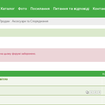
Каталог
Фото
Посилання
Питання та вiдповiдi
Контак
Продам : Аксесуари та Спорядження
) на цьому форумі заборонено.
В
вітло
1
2
3