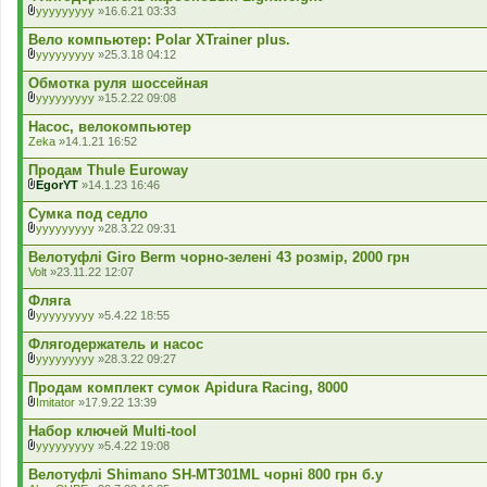
л
yyyyyyyyy
»16.6.21 03:33
а
В
д
к
Вело компьютер: Polar XTrainer plus.
е
л
yyyyyyyyy
»25.3.18 04:12
н
а
В
н
д
к
Обмотка руля шоссейная
я
е
л
yyyyyyyyy
»15.2.22 09:08
н
а
В
н
д
к
Насос, велокомпьютер
я
е
л
Zeka
»14.1.21 16:52
н
а
н
д
Продам Thule Euroway
я
е
EgorYT
»14.1.23 16:46
н
В
н
к
Сумка под седло
я
л
yyyyyyyyy
»28.3.22 09:31
а
В
д
к
Велотуфлі Giro Berm чорно-зелені 43 розмір, 2000 грн
е
л
Volt
»23.11.22 12:07
н
а
н
д
Фляга
я
е
yyyyyyyyy
»5.4.22 18:55
н
В
н
к
Флягодержатель и насос
я
л
yyyyyyyyy
»28.3.22 09:27
а
В
д
к
Продам комплект сумок Apidura Racing, 8000
е
л
Imitator
»17.9.22 13:39
н
а
В
н
д
к
Набор ключей Multi-tool
я
е
л
yyyyyyyyy
»5.4.22 19:08
н
а
В
н
д
к
Велотуфлі Shimano SH-MT301ML чорні 800 грн б.у
я
е
л