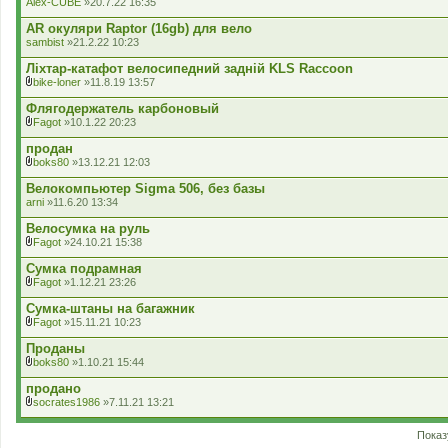
Alex-CUBE
»20.7.22 16:35
н
а
н
д
AR окуляри Raptor (16gb) для вело
я
е
sambist
»21.2.22 10:23
н
н
Ліхтар-катафот велосипедний задній KLS Raccoon
я
bike-loner
»11.8.19 13:57
В
к
Флягодержатель карбоновый
л
Fagot
»10.1.22 20:23
а
В
д
к
продан
е
л
boks80
»13.12.21 12:03
н
а
В
н
д
к
Велокомпьютер Sigma 506, без базы
я
е
л
arni
»11.6.20 13:34
н
а
н
д
Велосумка на руль
я
е
Fagot
»24.10.21 15:38
н
В
н
к
Сумка подрамная
я
л
Fagot
»1.12.21 23:26
а
В
д
к
Сумка-штаны на багажник
е
л
Fagot
»15.11.21 10:23
н
а
В
н
д
к
Проданы
я
е
л
boks80
»1.10.21 15:44
н
а
В
н
д
к
продано
я
е
л
socrates1986
»7.11.21 13:21
н
а
В
н
д
к
я
е
Показ
л
н