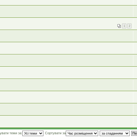
1
2
увати теми за:
Сортувати за