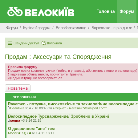
Головна
Форум
Форум
Купівля\продаж
Велобарахолище
Барахолка - п р о д а ж
Швидкий доступ
Допомога
Продам : Аксесуари та Спорядження
Правила форуму
Продаж нових комплектуючих (тобто, в упаковці, або знятих з нового велосипеду
Якщо ваша об'ява зникла, прочитайте Правила.
Дії адміністрації не обговорюються
Нова тема
ОГОЛОШЕННЯ
Ravemen - потужне, високоякісне та технологічне велосипедне с
ВелоКиїв
»14.7.18 09:46 »в
iнтернет - магазин *Velosiped.com*
В
к
Велосипедное Турснаряжение/ Зроблено в Українi
л
senna
»3.9.14 21:15
а
В
д
к
О досрочном "апе" тем
е
л
Moder # 7モ7 #
»11.4.11 18:17
н
а
н