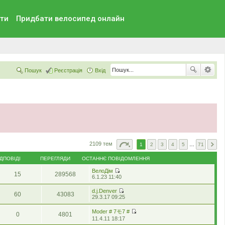
ти
Придбати велосипед онлайн
Пошук
Реєстрація
Вхід
2109 тем
1
2
3
4
5
…
71
ІДПОВІДІ
ПЕРЕГЛЯДИ
ОСТАННЄ ПОВІДОМЛЕННЯ
ВелоДім
15
289568
П
6.1.23 11:40
е
р
d.j.Denver
60
43083
е
П
29.3.17 09:25
г
е
л
р
Moder # 7モ7 #
я
0
4801
е
П
н
11.4.11 18:17
г
е
у