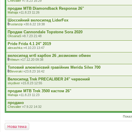
Chevalier
»7.8.23 16:29
продам MTB Diamondback Response 26"
Mahaja
»11.8.23 11:26
Шоссейний велосипед LiderFox
ruslanzip
»30.6.22 19:38
В
к
Продам Cannondale Topstone Sora 2020
л
OksanaS
»8.7.23 21:48
а
д
Pride Frida 4.1 24" 2019
е
alexashka
»4.10.23 13:47
н
н
велосипед мтб карбон 26 ,возможен обмен
я
тёмыч
»17.12.20 09:38
В
к
Топовий алюмінієвий гравійник Merida Silex 700
л
Beveraki
»23.8.23 16:42
а
В
д
к
Велосипед Trek PRECALIBER 24" червоний
е
л
skydiver
»15.8.23 12:55
н
а
н
д
продам MTB Trek 3500 кастом 26"
я
е
Mahaja
»11.8.23 11:23
н
н
продано
я
Chevalier
»7.9.22 14:32
Показ
Нова тема