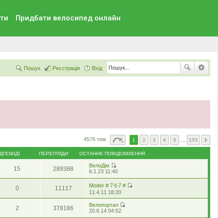
ти
Придбати велосипед онлайн
Пошук
Реєстрація
Вхід
4576 тем
1
2
3
4
5
…
153
ІДПОВІДІ
ПЕРЕГЛЯДИ
ОСТАННЄ ПОВІДОМЛЕННЯ
ВелоДім
15
289388
П
6.1.23 11:40
е
р
Moder # 7モ7 #
0
11117
е
П
11.4.11 18:20
г
е
л
р
Велопортал
я
2
378186
е
П
20.6.14 04:52
н
г
е
у