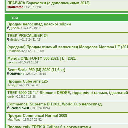
ПРАВИЛА Барахолки (с дополнениями 2012)
я
Moderator
»1.2.07 17:01
ТЕМ
Продам велосипед власної збірки
Дизель
»14.1.25 19:53
В
к
TREK PRECALIBER 24
л
vladjsb
»11.7.24 11:42
а
В
д
к
(продано) Продам жіночий велосипед Mongoose Montana LE (2017
е
л
Unknown
»20.12.24 15:09
н
а
н
д
Merida ONE-FORTY 800 2021 | L | 2021
я
е
sixaxis
»18.3.23 11:01
н
н
Scott Scale 950 (М) 2020 (11,6 кг)
я
OldFriend
»25.9.24 15:15
В
к
Продам Cube ams 125
л
Kostyra
»4.9.24 14:06
а
д
TREK 6000 26 "L" Shimano DEORE, гідравлічні гальма, ідеальний
е
egrik
»29.5.24 18:38
н
н
Commencal Supreme DH 2011 World Cup велосипед
я
LeaderFox88
»29.6.24 10:44
В
к
Продам Commencal Normal 2009
л
MathWay
»11.5.24 22:32
а
д
Продам свій TREK X Caliber 6 з документами