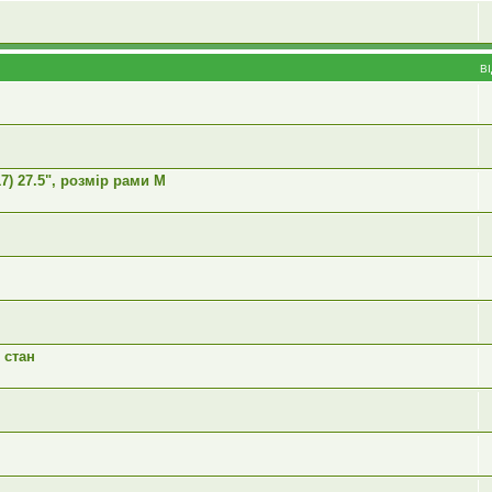
В
) 27.5", розмір рами М
 стан