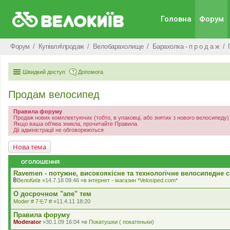
Головна
Форум
Форум
Купівля\продаж
Велобарахолище
Барахолка - п р о д а ж
Швидкий доступ
Допомога
Продам велосипед
Правила форуму
Продаж нових комплектуючих (тобто, в упаковці, або знятих з нового велосипеду
Якщо ваша об'ява зникла, прочитайте Правила.
Дії адміністрації не обговорюються
Нова тема
ОГОЛОШЕННЯ
Ravemen - потужне, високоякісне та технологічне велосипедне с
ВелоКиїв
»14.7.18 09:46 »в
iнтернет - магазин *Velosiped.com*
В
к
О досрочном "апе" тем
л
Moder # 7モ7 #
»11.4.11 18:20
а
д
Правила форуму
е
Moderator
»30.1.09 16:04 »в
Покатушки ( покатеньки)
н
н