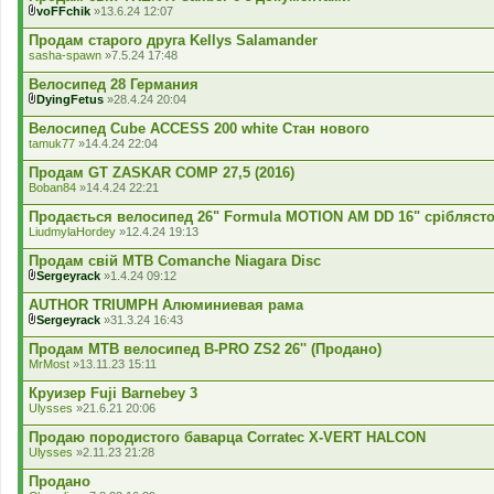
е
voFFchik
»13.6.24 12:07
н
В
н
к
Продам старого друга Kellys Salamander
я
л
sasha-spawn
»7.5.24 17:48
а
д
Велосипед 28 Германия
е
DyingFetus
»28.4.24 20:04
н
В
н
к
Велосипед Cube ACCESS 200 white Стан нового
я
л
tamuk77
»14.4.24 22:04
а
д
Продам GT ZASKAR COMP 27,5 (2016)
е
Boban84
»14.4.24 22:21
н
н
Продається велосипед 26" Formula MOTION AM DD 16" сріблясто
я
LiudmylaHordey
»12.4.24 19:13
Продам свій MTB Comanche Niagara Disc
Sergeyrack
»1.4.24 09:12
В
к
AUTHOR TRIUMPH Алюминиевая рама
л
Sergeyrack
»31.3.24 16:43
а
В
д
к
Продам MTB велосипед B-PRO ZS2 26'' (Продано)
е
л
MrMost
»13.11.23 15:11
н
а
н
д
Круизер Fuji Barnebey 3
я
е
Ulysses
»21.6.21 20:06
н
н
Продаю породистого баварца Corratec X-VERT HALCON
я
Ulysses
»2.11.23 21:28
Продано