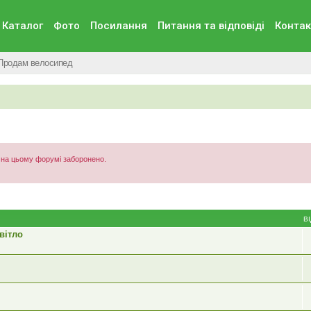
Каталог
Фото
Посилання
Питання та вiдповiдi
Контак
Продам велосипед
) на цьому форумі заборонено.
В
вітло