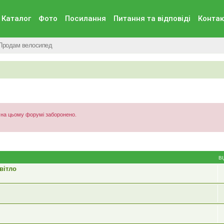
Каталог
Фото
Посилання
Питання та вiдповiдi
Контак
Продам велосипед
) на цьому форумі заборонено.
В
вітло