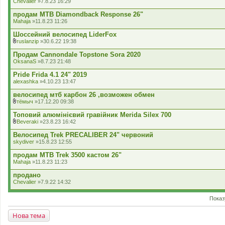
Chevalier
»7.8.23 16:29
продам MTB Diamondback Response 26"
Mahaja
»11.8.23 11:26
Шоссейний велосипед LiderFox
ruslanzip
»30.6.22 19:38
В
к
Продам Cannondale Topstone Sora 2020
л
OksanaS
»8.7.23 21:48
а
д
Pride Frida 4.1 24" 2019
е
alexashka
»4.10.23 13:47
н
н
велосипед мтб карбон 26 ,возможен обмен
я
тёмыч
»17.12.20 09:38
В
к
Топовий алюмінієвий гравійник Merida Silex 700
л
Beveraki
»23.8.23 16:42
а
В
д
к
Велосипед Trek PRECALIBER 24" червоний
е
л
skydiver
»15.8.23 12:55
н
а
н
д
продам MTB Trek 3500 кастом 26"
я
е
Mahaja
»11.8.23 11:23
н
н
продано
я
Chevalier
»7.9.22 14:32
Показ
Нова тема