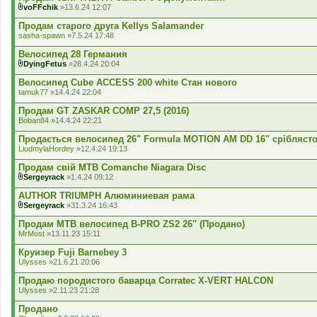
е
voFFchik
»13.6.24 12:07
н
В
н
к
Продам старого друга Kellys Salamander
я
л
sasha-spawn
»7.5.24 17:48
а
д
Велосипед 28 Германия
е
DyingFetus
»28.4.24 20:04
н
В
н
к
Велосипед Cube ACCESS 200 white Стан нового
я
л
tamuk77
»14.4.24 22:04
а
д
Продам GT ZASKAR COMP 27,5 (2016)
е
Boban84
»14.4.24 22:21
н
н
Продається велосипед 26" Formula MOTION AM DD 16" сріблясто
я
LiudmylaHordey
»12.4.24 19:13
Продам свій MTB Comanche Niagara Disc
Sergeyrack
»1.4.24 09:12
В
к
AUTHOR TRIUMPH Алюминиевая рама
л
Sergeyrack
»31.3.24 16:43
а
В
д
к
Продам MTB велосипед B-PRO ZS2 26'' (Продано)
е
л
MrMost
»13.11.23 15:11
н
а
н
д
Круизер Fuji Barnebey 3
я
е
Ulysses
»21.6.21 20:06
н
н
Продаю породистого баварца Corratec X-VERT HALCON
я
Ulysses
»2.11.23 21:28
Продано