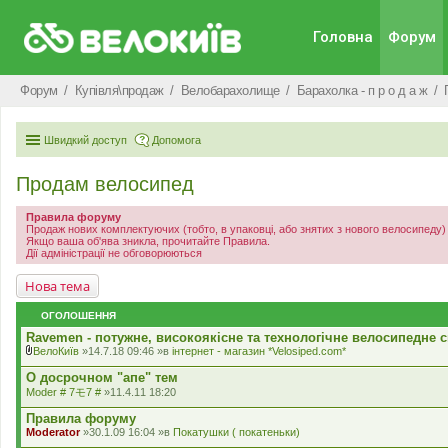
Головна
Форум
Форум
Купівля\продаж
Велобарахолище
Барахолка - п р о д а ж
Швидкий доступ
Допомога
Продам велосипед
Правила форуму
Продаж нових комплектуючих (тобто, в упаковці, або знятих з нового велосипеду
Якщо ваша об'ява зникла, прочитайте Правила.
Дії адміністрації не обговорюються
Нова тема
ОГОЛОШЕННЯ
Ravemen - потужне, високоякісне та технологічне велосипедне с
ВелоКиїв
»14.7.18 09:46 »в
iнтернет - магазин *Velosiped.com*
В
к
О досрочном "апе" тем
л
Moder # 7モ7 #
»11.4.11 18:20
а
д
Правила форуму
е
Moderator
»30.1.09 16:04 »в
Покатушки ( покатеньки)
н
н