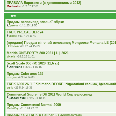
ПРАВИЛА Барахолки (с дополнениями 2012)
я
Moderator
»1.2.07 17:01
ТЕМ
Продам велосипед власної збірки
Дизель
»14.1.25 19:53
В
к
TREK PRECALIBER 24
л
vladjsb
»11.7.24 11:42
а
В
д
к
(продано) Продам жіночий велосипед Mongoose Montana LE (2017
е
л
Unknown
»20.12.24 15:09
н
а
н
д
Merida ONE-FORTY 800 2021 | L | 2021
я
е
sixaxis
»18.3.23 11:01
н
н
Scott Scale 950 (М) 2020 (11,6 кг)
я
OldFriend
»25.9.24 15:15
В
к
Продам Cube ams 125
л
Kostyra
»4.9.24 14:06
а
д
TREK 6000 26 "L" Shimano DEORE, гідравлічні гальма, ідеальний
е
egrik
»29.5.24 18:38
н
н
Commencal Supreme DH 2011 World Cup велосипед
я
LeaderFox88
»29.6.24 10:44
В
к
Продам Commencal Normal 2009
л
MathWay
»11.5.24 22:32
а
д
Продам свій TREK X Caliber 6 з документами