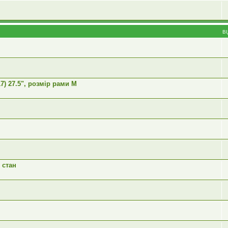
В
) 27.5", розмір рами М
 стан