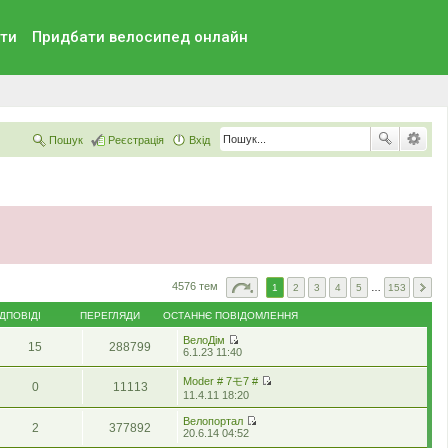
ти
Придбати велосипед онлайн
Пошук
Реєстрація
Вхід
4576 тем
1
2
3
4
5
…
153
ІДПОВІДІ
ПЕРЕГЛЯДИ
ОСТАННЄ ПОВІДОМЛЕННЯ
ВелоДім
15
288799
П
6.1.23 11:40
е
р
Moder # 7モ7 #
0
11113
е
П
11.4.11 18:20
г
е
л
р
Велопортал
я
2
377892
е
П
20.6.14 04:52
н
г
е
у